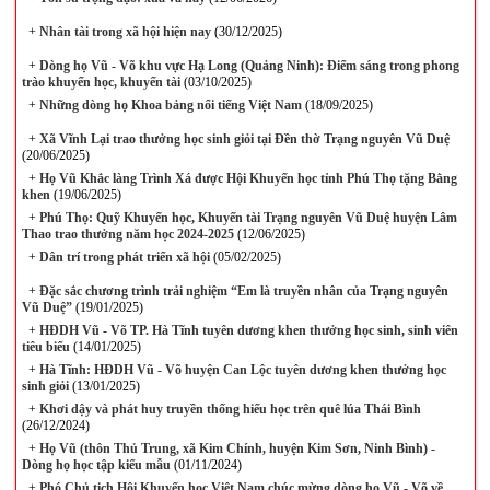
+
Nhân tài trong xã hội hiện nay
(30/12/2025)
+
Dòng họ Vũ - Võ khu vực Hạ Long (Quảng Ninh): Điểm sáng trong phong
trào khuyến học, khuyến tài
(03/10/2025)
+
Những dòng họ Khoa bảng nổi tiếng Việt Nam
(18/09/2025)
+
Xã Vĩnh Lại trao thưởng học sinh giỏi tại Đền thờ Trạng nguyên Vũ Duệ
(20/06/2025)
+
Họ Vũ Khắc làng Trình Xá được Hội Khuyến học tỉnh Phú Thọ tặng Bằng
khen
(19/06/2025)
+
Phú Thọ: Quỹ Khuyến học, Khuyến tài Trạng nguyên Vũ Duệ huyện Lâm
Thao trao thưởng năm học 2024-2025
(12/06/2025)
+
Dân trí trong phát triển xã hội
(05/02/2025)
+
Đặc sắc chương trình trải nghiệm “Em là truyền nhân của Trạng nguyên
Vũ Duệ”
(19/01/2025)
+
HĐDH Vũ - Võ TP. Hà Tĩnh tuyên dương khen thưởng học sinh, sinh viên
tiêu biểu
(14/01/2025)
+
Hà Tĩnh: HĐDH Vũ - Võ huyện Can Lộc tuyên dương khen thưởng học
sinh giỏi
(13/01/2025)
+
Khơi dậy và phát huy truyền thống hiếu học trên quê lúa Thái Bình
(26/12/2024)
+
Họ Vũ (thôn Thủ Trung, xã Kim Chính, huyện Kim Sơn, Ninh Bình) -
Dòng họ học tập kiểu mẫu
(01/11/2024)
+
Phó Chủ tịch Hội Khuyến học Việt Nam chúc mừng dòng họ Vũ - Võ về