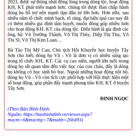
2023, được sự thống nhất đồng lòng trong dòng tộc, hoạt động
KH, KT phát triển mạnh hơn; chúng tôi được Ban chấp hành
dòng họ hỗ trợ nên mạnh dạn đầu tư lớn hơn. Hơn nữa, sau
nhiều năm tổ chức minh bạch, rõ ràng, đạt hiệu quả cao nay đã
có thêm nhiều gia đình tâm huyết, muốn đóng góp nhiều hơn
cho hoạt động KH, KT của dòng tộc. Điển hình là gia đình các
ông, bà: Võ Trường Thành, Võ Thị Thủy, Diệp Thị Thu, Võ
Thi Sĩ, Võ Thị Kim Loan…
Bà Tào Thị Mỹ Can, Chủ tịch Hội Khuyến học huyện Tây
Sơn cho biết, dòng họ Vũ - Võ là đơn vị có nhiều sáng tạo
trong tổ chức KH, KT. Các cụ cao niên, người lớn tuổi trong
dòng họ rất quan tâm đến việc học của con cháu, đây là dòng
họ không có học sinh bỏ học. Ngoài những hoạt động nội bộ,
dòng họ Vũ - Võ còn tích cực phối hợp với Hội thực hiện một
số hoạt động, góp phần đẩy mạnh phong trào KH, KT ở huyện
Tây Sơn.
ĐINH NGỌC
(Theo Báo Bình Định.
Nguồn: https://baobinhdinh.vn/viewer.aspx?
macm=6&macmp=7&mabb=266493)