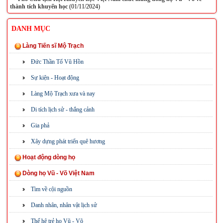
thành tích khuyến học
(01/11/2024)
DANH MỤC
Làng Tiến sĩ Mộ Trạch
Đức Thần Tổ Vũ Hồn
Sự kiện - Hoạt động
Làng Mộ Trạch xưa và nay
Di tích lịch sử - thắng cảnh
Gia phả
Xây dựng phát triển quê hương
Hoạt động dòng họ
Dòng họ Vũ - Võ Việt Nam
Tìm về cội nguồn
Danh nhân, nhân vật lịch sử
Thế hệ trẻ họ Vũ - Võ