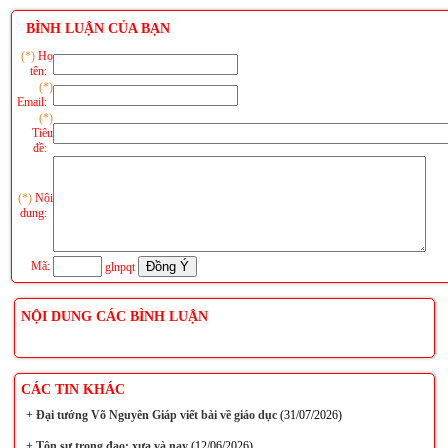
BÌNH LUẬN CỦA BẠN
(*)
Họ
tên:
(*)
Email:
(*)
Tiêu
đề:
(*)
Nội
dung:
Mã:
glnpqt
NỘI DUNG CÁC BÌNH LUẬN
CÁC TIN KHÁC
+
Đại tướng Võ Nguyên Giáp viết bài về giáo dục
(31/07/2026)
+
Tôn sư trọng đạo: xưa và nay
(12/06/2026)