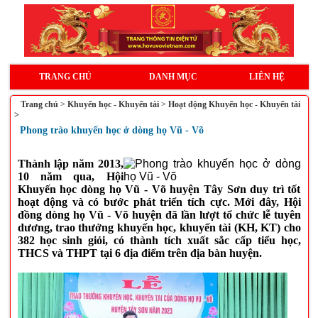
TRANG CHỦ
DANH MỤC
LIÊN HỆ
Trang chủ
>
Khuyến học - Khuyến tài
>
Hoạt động Khuyến học - Khuyến tài
>
Phong trào khuyến học ở dòng họ Vũ - Võ
Thành lập năm 2013,
10 năm qua, Hội
Khuyến học dòng họ Vũ - Võ huyện Tây Sơn duy trì tốt
hoạt động và có bước phát triển tích cực. Mới đây, Hội
đồng dòng họ Vũ - Võ huyện đã lần lượt tổ chức lễ tuyên
dương, trao thưởng khuyến học, khuyến tài (KH, KT) cho
382 học sinh giỏi, có thành tích xuất sắc cấp tiểu học,
THCS và THPT tại 6 địa điểm trên địa bàn huyện.