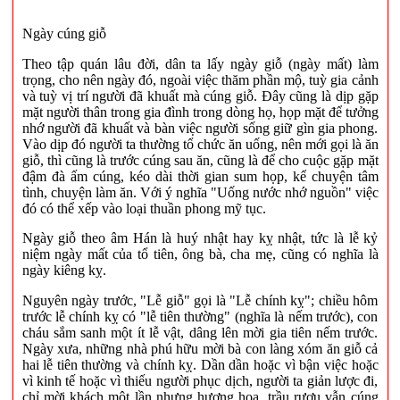
Ngày cúng giỗ
Theo tập quán lâu đời, dân ta lấy ngày giỗ (ngày mất) làm
trọng, cho nên ngày đó, ngoài việc thăm phần mộ, tuỳ gia cảnh
và tuỳ vị trí người đã khuất mà cúng giỗ. Ðây cũng là dịp gặp
mặt người thân trong gia đình trong dòng họ, họp mặt để tưởng
nhớ người đã khuất và bàn việc người sống giữ gìn gia phong.
Vào dịp đó người ta thường tổ chức ăn uống, nên mới gọi là ăn
giỗ, thì cũng là trước cúng sau ăn, cũng là để cho cuộc gặp mặt
đậm đà ấm cúng, kéo dài thời gian sum họp, kể chuyện tâm
tình, chuyện làm ăn. Với ý nghĩa "Uống nước nhớ nguồn" việc
đó có thể xếp vào loại thuần phong mỹ tục.
Ngày giỗ theo âm Hán là huý nhật hay kỵ nhật, tức là lễ kỷ
niệm ngày mất của tổ tiên, ông bà, cha mẹ, cũng có nghĩa là
ngày kiêng kỵ.
Nguyên ngày trước, "Lễ giỗ" gọi là "Lễ chính kỵ"; chiều hôm
trước lễ chính kỵ có "lễ tiên thường" (nghĩa là nếm trước), con
cháu sắm sanh một ít lễ vật, dâng lên mời gia tiên nếm trước.
Ngày xưa, những nhà phú hữu mời bà con làng xóm ăn giỗ cả
hai lễ tiên thường và chính kỵ. Dần dần hoặc vì bận việc hoặc
vì kinh tế hoặc vì thiếu người phục dịch, người ta giản lược đi,
chỉ mời khách một lần nhưng hương hoa, trầu rượu vẫn cúng