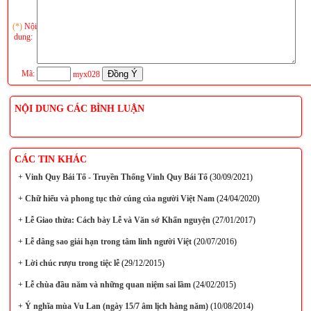
(*)
Nội
dung:
Mã:
myx028
NỘI DUNG CÁC BÌNH LUẬN
CÁC TIN KHÁC
+
Vinh Quy Bái Tổ - Truyền Thống Vinh Quy Bái Tổ
(30/09/2021)
+
Chữ hiếu và phong tục thờ cúng của người Việt Nam
(24/04/2020)
+
Lễ Giao thừa: Cách bày Lễ và Văn sớ Khấn nguyện
(27/01/2017)
+
Lễ dâng sao giải hạn trong tâm linh người Việt
(20/07/2016)
+
Lời chúc rượu trong tiệc lễ
(29/12/2015)
+
Lễ chùa đầu năm và những quan niệm sai lầm
(24/02/2015)
+
Ý nghĩa mùa Vu Lan (ngày 15/7 âm lịch hàng năm)
(10/08/2014)