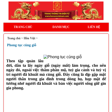
TRANG CHỦ
DANH MỤC
LIÊN HỆ
Trang chủ
>
Hồn Việt
>
Phong tục cúng giỗ
Theo tập quán lâu
đời, dân ta lấy ngày giỗ (ngày mất) làm trọng, cho nên
ngày đó, ngoài việc thăm phần mộ, tuỳ gia cảnh và tuỳ vị
trí người đã khuất mà cúng giỗ. Ðây cũng là dịp gặp mặt
người thân trong gia đình trong dòng họ, họp mặt để
tưởng nhớ người đã khuất và bàn việc người sống giữ gìn
gia phong.