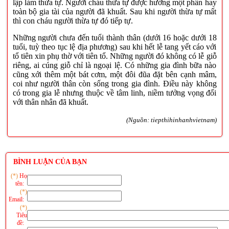
lập làm thừa tự. Người cháu thừa tự được hưởng một phần hay
toàn bộ gia tài của người đã khuất. Sau khi người thừa tự mất
thì con cháu người thừa tự đó tiếp tự.
Những người chưa đến tuổi thành thân (dưới 16 hoặc dưới 18
tuổi, tuỳ theo tục lệ địa phương) sau khi hết lễ tang yết cáo với
tổ tiên xin phụ thờ với tiên tổ. Những người đó không có lễ giỗ
riêng, ai cúng giỗ chỉ là ngoại lệ. Có những gia đình bữa nào
cũng xới thêm một bát cơm, một đôi đũa đặt bên cạnh mâm,
coi như người thân còn sống trong gia đình. Ðiều này không
có trong gia lễ nhưng thuộc về tâm linh, niềm tưởng vọng đối
với thân nhân đã khuất.
(Nguồn: tiepthihinhanhvietnam)
BÌNH LUẬN CỦA BẠN
(*)
Họ
tên:
(*)
Email:
(*)
Tiêu
đề: