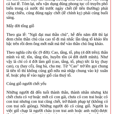
cả hai lễ. Tóm lại, nếu vận dụng đúng phong tục cổ truyền phổ
biến trong cả nước thì trước ngày chết (lễ tiên thường) phải
cúng chiều, cúng đúng ngày chết (lễ chính kỵ) phải cúng buổi
sáng.
Mấy đời tống giỗ
Theo gia lễ: "Ngũ đại mai thần chủ", hễ đến năm đời thì lại
đem chôn thần chủ của cao tổ đi mà nhấc lần tằng tổ khảo lên
bậc trên rồi đem ông mới mất mà thế vào thần chủ ông khảo.
Theo nghĩa cửu tộc (9 đời): Cao, tằng, tổ, phụ (4 đời trên); thân
mình và tử, tôn, tằng tôn, huyền tôn (4 đời dưới mình). Như
vậy là chỉ có 4 đời làm giỗ (cao, tằng, tổ, phụ) tức là kỵ (hay
can), cụ (hay cố), ông bà, cha mẹ. Từ "Cao" trở lên gọi chung
là tiên tổ thì không cúng giỗ nữa mà nhập chung vào kỳ xuân
tế, hoặc phụ tế vào ngày giỗ của thuỷ tổ.
Cúng giỗ người chết yểu
Những người đã đến tuổi thành thân, thành nhân nhưng khi
chết chưa có vợ hoặc mới có con gái, chưa có con trai hoặc có
con trai nhưng con trai cũng chết, trở thành phạp tự (không có
con trai nối giòng). Những người đó có cúng giỗ. Người lo
việc giỗ chạp là người cháu (con trai anh hoặc anh ruột) được