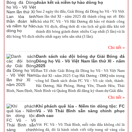
đoàn kết và niềm tự hào dòng họ
Sau 2 ngày thi đấu, Giải Bóng đá Dòng họ Vũ - Võ Việt
Nam lần thứ XI - năm 2025 đã thành công rực rỡ. Đội
chủ nhà FC Vũ - Võ Hải Dương đã bảo vệ thành công
chức Vô địch, đồng thời đi vào lịch sử giải đấu khi trở
thành đội bóng giành được nhiều Cup nhất (5 lần) và là
đội bóng Vô địch nhiều nhất ngay trên sân nhà (3 lần).
Chi tiết »
Danh sách các đội bóng dự Giải Bóng đá
Dòng họ Vũ - Võ Việt Nam lần thứ XI - năm
2025
Ban Tổ chức Giải Bóng đá Dòng họ Vũ - Võ Việt Nam
lần thứ XI - năm 2025 Cup Hải Dương - DHQ trân trọng
công bố Danh sách đoàn FC Vũ - Võ các tỉnh, thành:
Hải Dương, Hải Phòng, Hưng Yên, Thanh Hóa, Thái
Bình, Nam Định, Ninh Bình và Quảng Bình đã đăng ký tham dự Giải đấu.
Chi tiết »
Khí phách quê lúa - Niềm tin dòng tộc: FC
Vũ - Võ Thái Bình sẵn sàng chinh phục
đỉnh cao
Với FC Vũ - Võ Thái Bình, mỗi trận đấu không chỉ là
bóng đá, đó là hành trình viết tiếp trang sử vàng của