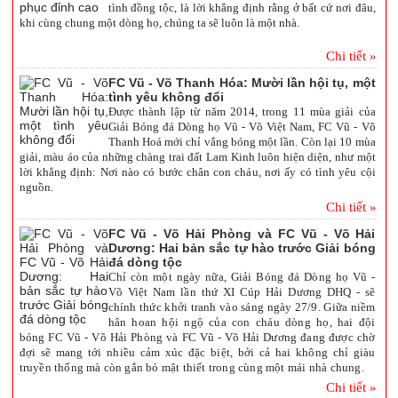
tình đồng tộc, là lời khẳng định rằng ở bất cứ nơi đâu,
khi cùng chung một dòng họ, chúng ta sẽ luôn là một nhà.
Chi tiết »
FC Vũ - Võ Thanh Hóa: Mười lần hội tụ, một
tình yêu không đổi
Được thành lập từ năm 2014, trong 11 mùa giải của
Giải Bóng đá Dòng họ Vũ - Võ Việt Nam, FC Vũ - Võ
Thanh Hoá mới chỉ vắng bóng một lần. Còn lại 10 mùa
giải, màu áo của những chàng trai đất Lam Kinh luôn hiện diện, như một
lời khẳng định: Nơi nào có bước chân con cháu, nơi ấy có tình yêu cội
nguồn.
Chi tiết »
FC Vũ - Võ Hải Phòng và FC Vũ - Võ Hải
Dương: Hai bản sắc tự hào trước Giải bóng
đá dòng tộc
Chỉ còn một ngày nữa, Giải Bóng đá Dòng họ Vũ -
Võ Việt Nam lần thứ XI Cúp Hải Dương DHQ - sẽ
chính thức khởi tranh vào sáng ngày 27/9. Giữa niềm
hân hoan hội ngộ của con cháu dòng họ, hai đội
bóng FC Vũ - Võ
Hải Phòng và FC
Vũ - Võ
Hải Dương đang được chờ
đợi sẽ mang tới nhiều cảm xúc đặc biệt, bởi cả hai không chỉ giàu
truyền thống mà còn gắn bó mật thiết trong cùng một mái nhà chung.
Chi tiết »