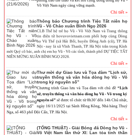
phong trào thể thao và kết nối cộng đồng dòng họ Vũ -
Võ Việt Nam ngày càng vững mạnh.
Chi tiết »
Thông báo Chương trình Tiệc Tất niên họ
Vũ - Võ Chào xuân Bính Ngọ 2026
CLB Thế hệ trẻ họ Vũ - Võ Việt Nam và Trang thông
tin điện tử hovuvovietnam.com phối hợp cùng Dòng
họ Vũ Thế (xã Hải Bối, huyện Đông Anh (cũ), TP. Hà
Nội - nay là xã Vĩnh Thanh, TP. Hà Nội trân trọng Kính
mời Quý cô bác, anh chị em họ Vũ - Võ các tỉnh, thành phố DỰ TIỆC TẤT
NIÊN MỪNG XUÂN BÍNH NGỌ 2026.
Chi tiết »
Thư mời dự Giao lưu và Tọa đàm “Lịch sử,
truyền thống và văn hóa dòng họ Vũ - Võ
trong kỷ nguyên số”
Chương trình Giao lưu và Tọa đàm với chủ đề
“Lịch
sử, truyền thống và văn hóa dòng họ Vũ - Võ trong kỷ
nguyên số”
sẽ được tổ chức từ 8h30’ đến 14h Chủ nhật,
ngày 16/11/2025 tại Sảnh Hồng Kông, Nhà hàng Thuý
Nga, số 463 phố Đội Cấn, TP. Hà Nội.
Chi tiết »
(TỔNG THUẬT) - Giải Bóng đá Dòng họ Vũ -
Võ Việt Nam lần thứ XI: Lan tỏa tinh thần