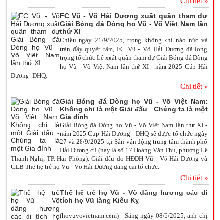
Chi tiết »
FC Vũ - Võ Hải Dương xuất quân tham dự
Giải Bóng đá Dòng họ Vũ - Võ Việt Nam lần
thứ XI
Chiều ngày 21/9/2025, trong không khí náo nức và
tràn đầy quyết tâm, FC Vũ - Võ Hải Dương đã long
trọng tổ chức Lễ xuất quân tham dự Giải Bóng đá Dòng
họ Vũ - Võ Việt Nam lần thứ XI - năm 2025 Cúp Hải
Dương- DHQ.
Chi tiết »
Giải Bóng đá Dòng họ Vũ - Võ Việt Nam:
Không chỉ là một Giải đấu - Chúng ta là một
Gia đình
Giải Bóng đá Dòng họ Vũ - Võ Việt Nam lần thứ XI -
năm 2025 Cup Hải Dương - DHQ sẽ được tổ chức ngày
27 và 28/9/2025 tại Sân vận động trung tâm thành phố
Hải Dương cũ (nay là số 17 Hoàng Văn Thụ, phường Lê
Thanh Nghị, TP. Hải Phòng). Giải đấu do HĐDH Vũ - Võ Hải Dương và
CLB Thế hệ trẻ họ Vũ - Võ Hải Dương đăng cai tổ chức.
Chi tiết »
Thế hệ trẻ họ Vũ - Võ dâng hương các di
tích họ Vũ làng Kiêu Kỵ
(hovuvovietnam.com) - Sáng ngày 08/6/2025, anh chị