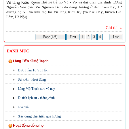
em Thế hệ trẻ họ Vũ - Võ và đại diện gia đình tướng
Nguyễn Sơn (tức Vũ Nguyên Bác) đã dâng hương ở đền Kiêu Kỵ, Từ
đường họ Vũ và khu mộ họ Vũ làng Kiêu Kỵ (xã Kiêu Kỵ, huyện Gia
Lâm, Hà Nội).
Chi tiết »
Page (1/6)
First
1
2
3
4
...
Last
DANH MỤC
Làng Tiến sĩ Mộ Trạch
Đức Thần Tổ Vũ Hồn
Sự kiện - Hoạt động
Làng Mộ Trạch xưa và nay
Di tích lịch sử - thắng cảnh
Gia phả
Xây dựng phát triển quê hương
Hoạt động dòng họ