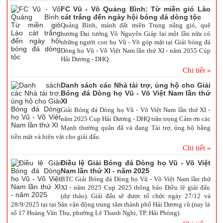
FC Vũ - Võ Quảng Bình: Từ miền gió Lào
cát trắng đến ngày hội bóng đá dòng tộc
Quảng Bình, mảnh đất miền Trung nắng gió, quê
hương Đại tướng Võ Nguyên Giáp lại một lần nữa có
những người con họ Vũ - Võ góp mặt tại Giải bóng đá
Dòng họ Vũ - Võ Việt Nam lần thứ XI - năm 2055 Cúp
Hải Dương - DHQ.
Chi tiết »
Danh sách các Nhà tài trợ, ủng hộ cho Giải
Bóng đá Dòng họ Vũ - Võ Việt Nam lần thứ
XI
Giải Bóng đá Dòng họ Vũ - Võ Việt Nam lần thứ XI -
năm 2025 Cup Hải Dương - DHQ trân trọng Cảm ơn các
Mạnh thường quân đã và đang Tài trợ, ủng hộ bằng
tiền mặt và hiện vật cho giải đấu.
Chi tiết »
Điều lệ Giải Bóng đá Dòng họ Vũ - Võ Việt
Nam lần thứ XI - năm 2025
BTC Giải Bóng đá Dòng họ Vũ - Võ Việt Nam lần thứ
XI - năm 2025 Cup 2025 thông báo Điều lệ giải đấu
(dự thảo). Giải đấu sẽ được tổ chức ngày 27/12 và
28/9/2025 tại tại Sân vận động trung tâm thành phố Hải Dương cũ (nay là
số 17 Hoàng Văn Thụ, phường Lê Thanh Nghị, TP. Hải Phòng).