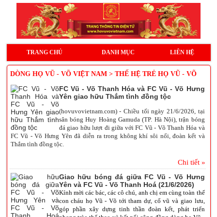
TRANG CHỦ
DANH MỤC
LIÊN HỆ
DÒNG HỌ VŨ - VÕ VIỆT NAM > THẾ HỆ TRẺ HỌ VŨ - VÕ
FC Vũ - Võ Thanh Hóa và FC Vũ - Võ Hưng
Yên giao hữu Thắm tình đồng tộc
(hovuvovietnam.com) - Chiều tối ngày 21/6/2026, tại
sân bóng Huy Hoàng Gamuda (TP. Hà Nội), trận bóng
đá giao hữu lượt đi giữa với FC Vũ - Võ Thanh Hóa và
FC Vũ - Võ Hưng Yên đã diễn ra trong không khí sôi nổi, đoàn kết và
Thắm tình đồng tộc.
Chi tiết »
Giao hữu bóng đá giữa FC Vũ - Võ Hưng
Yên và FC Vũ - Võ Thanh Hoá (21/6/2026)
Kính mời các bác, các cô chú, anh chị em cùng toàn thể
con cháu họ Vũ - Võ tới tham dự, cổ vũ và giao lưu,
góp phần xây dựng tinh thần đoàn kết, phát triển