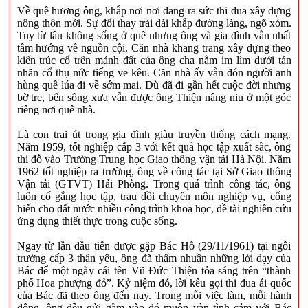
Về quê hương ông, khắp nơi nơi đang ra sức thi đua xây dựng
nông thôn mới. Sự đổi thay trải dài khắp đường làng, ngõ xóm.
Tuy từ lâu không sống ở quê nhưng ông và gia đình vẫn nhất
tâm hướng về nguồn cội. Căn nhà khang trang xây dựng theo
kiến trúc cổ trên mảnh đất của ông cha nằm im lìm dưới tán
nhãn cổ thụ nức tiếng ve kêu. Căn nhà ấy vẫn đón người anh
hùng quê lúa đi về sớm mai. Dù đã đi gần hết cuộc đời nhưng
bờ tre, bến sông xưa vẫn được ông Thiện nâng niu ở một góc
riêng nơi quê nhà.
Là con trai út trong gia đình giàu truyền thống cách mạng.
Năm 1959, tốt nghiệp cấp 3 với kết quả học tập xuất sắc, ông
thi đỗ vào Trường Trung học Giao thông vận tải Hà Nội. Năm
1962 tốt nghiệp ra trường, ông về công tác tại Sở Giao thông
Vận tải (GTVT) Hải Phòng. Trong quá trình công tác, ông
luôn cố gắng học tập, trau dồi chuyên môn nghiệp vụ, cống
hiến cho đất nước nhiều công trình khoa học, đề tài nghiên cứu
ứng dụng thiết thực trong cuộc sống.
Ngay từ lần đầu tiên được gặp Bác Hồ (29/11/1961) tại ngôi
trường cấp 3 thân yêu, ông đã thấm nhuần những lời dạy của
Bác để một ngày cái tên Vũ Đức Thiện tỏa sáng trên “thành
phố Hoa phượng đỏ”. Kỷ niệm đó, lời kêu gọi thi đua ái quốc
của Bác đã theo ông đến nay. Trong mỗi việc làm, mỗi hành
động, ông đều gửi gắm vào đó muôn vàn tình cảm với Bác