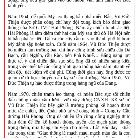
kính yêu.
Năm 1964, đế quốc Mỹ leo thang bắn phá miền Bắc, Vũ Đức
Thiện được phân công chỉ huy đội xung kích bảo đảm giao
thông của Sở GTVT Hải Phòng. Năm ấy chiến tranh ác liệt,
Hải Phòng là tâm điểm thứ hai của Mỹ sau thủ đô Hà Nội nên
bị bắn phá ác liệt. Tất cả các cây cầu ra vào thành phố bị bom
Mỹ đánh sập hoàn toàn. Cuối năm 1964, Vũ Đức Thiện được
bổ nhiệm làm trưởng ban chỉ huy công trình sửa chữa cầu Đá
Bạch, cầu Nghìn, cầu Rào, bến Phà Khuể… Bằng năng lực
thực tế, ý chí chiến đấu sục sôi, ông đã có nhiều sáng kiến
trong việc thiết kế các công trình giao thông bảo đảm nhanh về
tiến độ, tiết kiệm về chi phí. Cũng thời gian này, ông được cơ
quan cử đi học chuyển cấp kỹ sư cầu đường. Năm 1965, Vũ
Đức Thiện tự hào được đứng trong hàng ngũ của Đảng.
Năm 1970, chiến tranh leo thang, cả miền Bắc sục sôi chiến
đấu chống quân xâm lược, vừa xây dựng CNXH. Kỹ sư trẻ
Vũ Đức Thiện lúc bấy giờ là trưởng phòng kế hoạch tham
mưu tác chiến, tiểu đoàn phó tự vệ công binh – Công ty Cầu
đường Hải Phòng. Ông đã nhiều lần cùng đồng nghiệp thức
thâu đêm để lên kế hoạch thông tuyến các mạch giao thông
trọng điểm, đưa hàng chi viện cho miền
. Lời Bác dạy khắc
sâu trong tâm: “Giao thông là mạch máu, mạch máu tắc là con