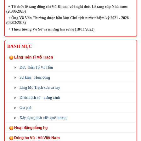
+
Tổ chức lễ tang đồng chí Vũ Khoan với nghi thức Lễ tang cấp Nhà nước
(26/06/2023)
+
Ông Võ Văn Thưởng được bầu làm Chủ tịch nước nhiệm kỳ 2021 - 2026
(02/03/2023)
+
Thiếu tướng Võ Sở và những lần rơi lệ
(18/11/2022)
DANH MỤC
Làng Tiến sĩ Mộ Trạch
Đức Thần Tổ Vũ Hồn
Sự kiện - Hoạt động
Làng Mộ Trạch xưa và nay
Di tích lịch sử - thắng cảnh
Gia phả
Xây dựng phát triển quê hương
Hoạt động dòng họ
Dòng họ Vũ - Võ Việt Nam