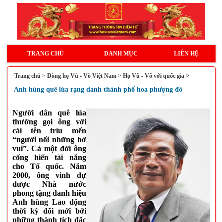
TRANG CHỦ
DANH MỤC
LIÊN HỆ
Trang chủ
>
Dòng họ Vũ - Võ Việt Nam
>
Họ Vũ - Võ với quốc gia >
Anh hùng quê lúa rạng danh thành phố hoa phượng đỏ
Người dân quê lúa
thường gọi ông với
cái tên trìu mến
“người nối những bờ
vui”. Cả một đời ông
cống hiến tài năng
cho Tổ quốc. Năm
2000, ông vinh dự
được Nhà nước
phong tặng danh hiệu
Anh hùng Lao động
thời kỳ đổi mới bởi
những thành tích đặc