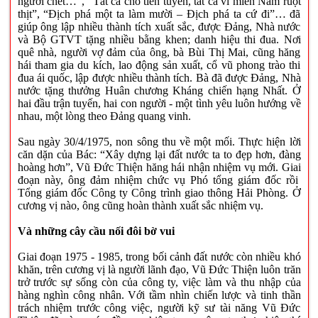
người chết…”, “Tất cả cho tiền tuyến, tất cả vì miền Nam ruột
thịt”, “Địch phá một ta làm mười – Địch phá ta cứ đi”… đã
giúp ông lập nhiều thành tích xuất sắc, được Đảng, Nhà nước
và Bộ GTVT tặng nhiều bằng khen; danh hiệu thi đua. Nơi
quê nhà, người vợ đảm của ông, bà Bùi Thị Mai, cũng hăng
hái tham gia du kích, lao động sản xuất, cổ vũ phong trào thi
đua ái quốc, lập được nhiều thành tích. Bà đã được Đảng, Nhà
nước tặng thưởng Huân chương Kháng chiến hạng Nhất. Ở
hai đầu trận tuyến, hai con người - một tình yêu luôn hướng về
nhau, một lòng theo Đảng quang vinh.
Sau ngày 30/4/1975, non sông thu về một mối. Thực hiện lời
căn dặn của Bác: “Xây dựng lại đất nước ta to đẹp hơn, đàng
hoàng hơn”, Vũ Đức Thiện hăng hái nhận nhiệm vụ mới. Giai
đoạn này, ông đảm nhiệm chức vụ Phó tổng giám đốc rồi
Tổng giám đốc Công ty Công trình giao thông Hải Phòng. Ở
cương vị nào, ông cũng hoàn thành xuất sắc nhiệm vụ.
Và những cây cầu nối đôi bờ vui
Giai đoạn 1975 - 1985, trong bối cảnh đất nước còn nhiều khó
khăn, trên cương vị là người lãnh đạo, Vũ Đức Thiện luôn trăn
trở trước sự sống còn của công ty, việc làm và thu nhập của
hàng nghìn công nhân. Với tầm nhìn chiến lược và tinh thần
trách nhiệm trước công việc, người kỹ sư tài năng Vũ Đức