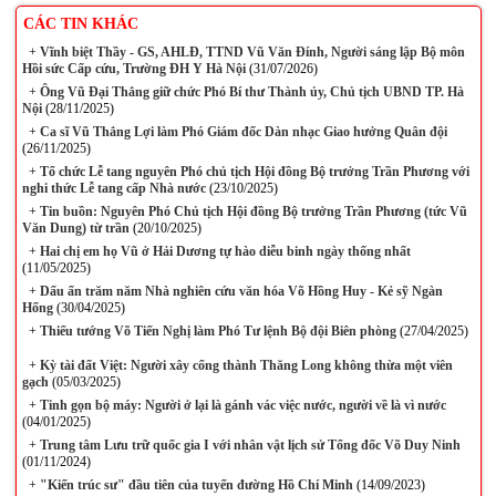
CÁC TIN KHÁC
+
Vĩnh biệt Thầy - GS, AHLĐ, TTND Vũ Văn Đính, Người sáng lập Bộ môn
Hồi sức Cấp cứu, Trường ĐH Y Hà Nội
(31/07/2026)
+
Ông Vũ Đại Thắng giữ chức Phó Bí thư Thành ủy, Chủ tịch UBND TP. Hà
Nội
(28/11/2025)
+
Ca sĩ Vũ Thắng Lợi làm Phó Giám đốc Dàn nhạc Giao hưởng Quân đội
(26/11/2025)
+
Tổ chức Lễ tang nguyên Phó chủ tịch Hội đồng Bộ trưởng Trần Phương với
nghi thức Lễ tang cấp Nhà nước
(23/10/2025)
+
Tin buồn: Nguyên Phó Chủ tịch Hội đồng Bộ trưởng Trần Phương (tức Vũ
Văn Dung) từ trần
(20/10/2025)
+
Hai chị em họ Vũ ở Hải Dương tự hào diễu binh ngày thống nhất
(11/05/2025)
+
Dấu ấn trăm năm Nhà nghiên cứu văn hóa Võ Hồng Huy - Kẻ sỹ Ngàn
Hống
(30/04/2025)
+
Thiếu tướng Võ Tiến Nghị làm Phó Tư lệnh Bộ đội Biên phòng
(27/04/2025)
+
Kỳ tài đất Việt: Người xây cổng thành Thăng Long không thừa một viên
gạch
(05/03/2025)
+
Tinh gọn bộ máy: Người ở lại là gánh vác việc nước, người về là vì nước
(04/01/2025)
+
Trung tâm Lưu trữ quốc gia I với nhân vật lịch sử Tổng đốc Võ Duy Ninh
(01/11/2024)
+
"Kiến trúc sư" đầu tiên của tuyến đường Hồ Chí Minh
(14/09/2023)