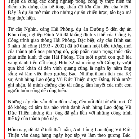
Thiện đã cùng các đồng nghiệp trong công ty thực hiện thí
điểm xây dựng cầu bê tông khẩu độ lớn đầu tiên của Việt
.
Đây là dự án mở màn cho những dự án chiến lược, táo bạo mà
ông thực hiện.
Từ cầu Nghìn, cảng Hải Phòng, dự án Đường 5 đến dự án
Khu công nghiệp Đình Vũ đã khẳng định vị thế của Công ty
Công trình giao thông Hải Phòng. Đặc biệt, cây cầu Bính sau
9 năm thi công (1993 - 2002) đã trở thành một biểu tượng mới
của thành phố hoa phượng đỏ, góp phần quan trọng thúc đẩy
phát triển kinh tế của Hải Phòng. Tên tuổi người con quê lúa
vang danh trên đất cảng. Hơn 32 năm cùng với Công ty vượt
qua khó khăn đi đến vinh quang cũng là ngần ấy năm ông
sống và làm việc theo gương Bác. Những thành tích của Kỹ
sư, Anh hùng Lao động Vũ Đức Thiện được Đảng, Nhà nước
ghi nhận, là minh chứng cho tài năng, tâm huyết của một con
người luôn sống để cống hiến.
Những cây cầu vẫn đêm đêm sáng đèn nối đôi bờ ước mơ. Ở
đó không có tấm bia nào vinh danh Anh hùng Lao động Vũ
Đức Thiện nhưng tên ông đã gắn liền với những công trình
thế kỷ của thành phố này.
Hôm nay, dù đã ở tuổi thất tuần, Anh hùng Lao động Vũ Đức
Thiện vẫn đang hàng ngày học tập và làm theo gương Bác.