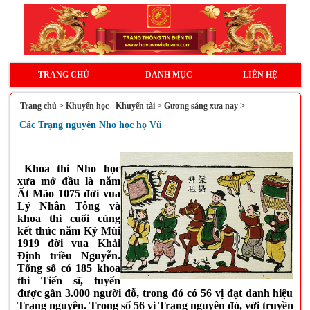
TRANG CHỦ
DANH MỤC
LIÊN HỆ
Trang chủ
>
Khuyến học - Khuyến tài
>
Gương sáng xưa nay >
Các Trạng nguyên Nho học họ Vũ
Khoa thi Nho học
xưa mở đầu là năm
Ất Mão 1075 đời vua
Lý Nhân Tông và
khoa thi cuối cùng
kết thúc năm Kỷ Mùi
1919 đời vua Khải
Định triều Nguyễn.
Tổng số có 185 khoa
thi Tiến sĩ, tuyển
được gần 3.000 người đỗ, trong đó có 56 vị đạt danh hiệu
Trạng nguyên.
Trong số 56 vị Trạng nguyên đó, với truyền