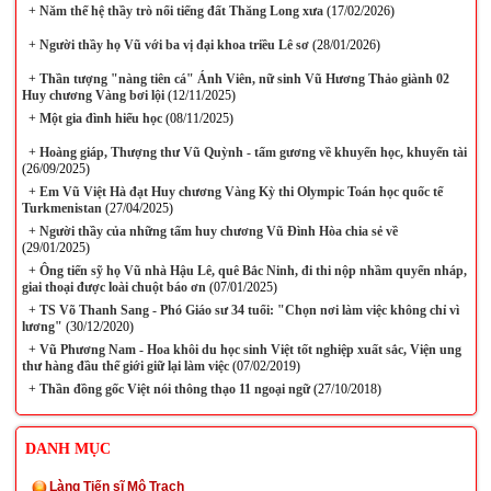
+
Năm thế hệ thầy trò nổi tiếng đất Thăng Long xưa
(17/02/2026)
+
Người thầy họ Vũ với ba vị đại khoa triều Lê sơ
(28/01/2026)
+
Thần tượng "nàng tiên cá" Ánh Viên, nữ sinh Vũ Hương Thảo giành 02
Huy chương Vàng bơi lội
(12/11/2025)
+
Một gia đình hiếu học
(08/11/2025)
+
Hoàng giáp, Thượng thư Vũ Quỳnh - tấm gương về khuyến học, khuyến tài
(26/09/2025)
+
Em Vũ Việt Hà đạt Huy chương Vàng Kỳ thi Olympic Toán học quốc tế
Turkmenistan
(27/04/2025)
+
Người thầy của những tấm huy chương Vũ Đình Hòa chia sẻ về
(29/01/2025)
+
Ông tiến sỹ họ Vũ nhà Hậu Lê, quê Bắc Ninh, đi thi nộp nhầm quyển nháp,
giai thoại được loài chuột báo ơn
(07/01/2025)
+
TS Võ Thanh Sang - Phó Giáo sư 34 tuổi: "Chọn nơi làm việc không chỉ vì
lương"
(30/12/2020)
+
Vũ Phương Nam - Hoa khôi du học sinh Việt tốt nghiệp xuất sắc, Viện ung
thư hàng đầu thế giới giữ lại làm việc
(07/02/2019)
+
Thần đồng gốc Việt nói thông thạo 11 ngoại ngữ
(27/10/2018)
DANH MỤC
Làng Tiến sĩ Mộ Trạch