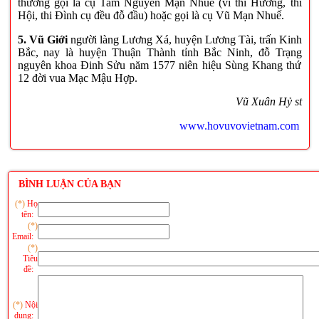
thường gọi là cụ Tam Nguyên Mạn Nhuế (vì thi Hương, thi
Hội, thi Đình cụ đều đỗ đầu) hoặc gọi là cụ Vũ Mạn Nhuế.
5. Vũ Giới
người làng Lương Xá, huyện Lương Tài, trấn Kinh
Bắc, nay là huyện Thuận Thành tỉnh Bắc Ninh, đỗ Trạng
nguyên khoa Đinh Sửu năm 1577 niên hiệu Sùng Khang thứ
12 đời vua Mạc Mậu Hợp.
Vũ Xuân Hỷ st
www.hovuvovietnam.com
BÌNH LUẬN CỦA BẠN
(*)
Họ
tên:
(*)
Email:
(*)
Tiêu
đề:
(*)
Nội
dung: