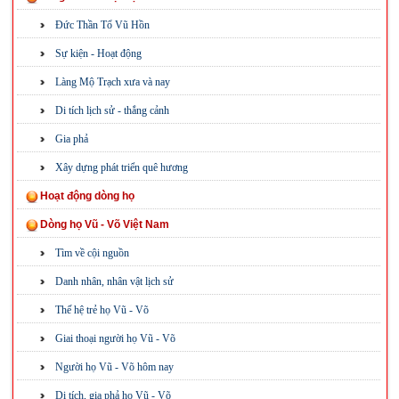
Đức Thần Tổ Vũ Hồn
Sự kiện - Hoạt động
Làng Mộ Trạch xưa và nay
Di tích lịch sử - thắng cảnh
Gia phả
Xây dựng phát triển quê hương
Hoạt động dòng họ
Dòng họ Vũ - Võ Việt Nam
Tìm về cội nguồn
Danh nhân, nhân vật lịch sử
Thế hệ trẻ họ Vũ - Võ
Giai thoại người họ Vũ - Võ
Người họ Vũ - Võ hôm nay
Di tích, gia phả họ Vũ - Võ