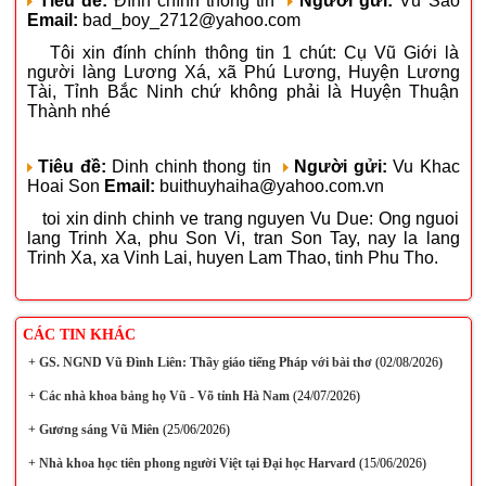
Tiêu đề:
Đính chính thông tin
Người gửi:
Vũ Sao
Email:
bad_boy_2712@yahoo.com
Tôi xin đính chính thông tin 1 chút: Cụ Vũ Giới là
người làng Lương Xá, xã Phú Lương, Huyện Lương
Tài, Tỉnh Bắc Ninh chứ không phải là Huyện Thuận
Thành nhé
Tiêu đề:
Dinh chinh thong tin
Người gửi:
Vu Khac
Hoai Son
Email:
buithuyhaiha@yahoo.com.vn
toi xin dinh chinh ve trang nguyen Vu Due: Ong nguoi
lang Trinh Xa, phu Son Vi, tran Son Tay, nay la lang
Trinh Xa, xa Vinh Lai, huyen Lam Thao, tinh Phu Tho.
CÁC TIN KHÁC
+
GS. NGND Vũ Đình Liên: Thầy giáo tiếng Pháp với bài thơ
(02/08/2026)
+
Các nhà khoa bảng họ Vũ - Võ tỉnh Hà Nam
(24/07/2026)
+
Gương sáng Vũ Miên
(25/06/2026)
+
Nhà khoa học tiên phong người Việt tại Đại học Harvard
(15/06/2026)