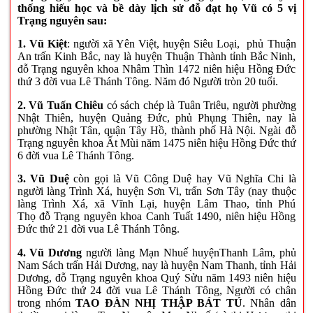
thống hiếu học và bề dày lịch sử đỗ đạt họ Vũ có 5 vị
Trạng nguyên sau:
1. Vũ Kiệt
: người xã Yên Việt, huyện Siêu Loại, phủ Thuận
An trấn Kinh Bắc, nay là huyện Thuận Thành tỉnh Bắc Ninh,
đỗ Trạng nguyên khoa Nhâm Thìn 1472 niên hiệu Hồng Đức
thứ 3 đời vua Lê Thánh Tông. Năm đó Người tròn 20 tuổi.
2. Vũ Tuấn Chiêu
có sách chép là Tuân Triêu, người phường
Nhật Thiên, huyện Quảng Đức, phủ Phụng Thiên, nay là
phường Nhật Tân, quận Tây Hồ, thành phố Hà Nội. Ngài đỗ
Trạng nguyên khoa Ất Mùi năm 1475 niên hiệu Hồng Đức thứ
6 đời vua Lê Thánh Tông.
3. Vũ Duệ
còn gọi là Vũ Công Duệ hay Vũ Nghĩa Chi
là
người làng Trình Xá, huyện Sơn Vi, trấn Sơn Tây (nay thuộc
làng Trình Xá, xã Vĩnh Lại, huyện Lâm Thao, tỉnh Phú
Thọ
đỗ Trạng nguyên khoa Canh Tuất 1490, niên hiệu Hồng
Đức thứ 21 đời vua Lê Thánh Tông.
4. Vũ Dương
người làng Mạn Nhuế huyệnThanh Lâm, phủ
Nam Sách trấn Hải Dương, nay là huyện Nam Thanh, tỉnh Hải
Dương, đỗ Trạng nguyên khoa Quý Sửu năm 1493 niên hiệu
Hồng Đức thứ 24 đời vua Lê Thánh Tông, Người có chân
trong nhóm
TAO ĐÀN NHỊ THẬP BÁT TÚ
. Nhân dân