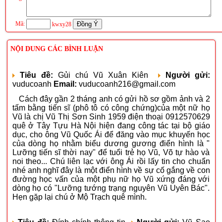
Mã:
kwxy28
NỘI DUNG CÁC BÌNH LUẬN
Tiêu đề:
Gủi chú Vũ Xuân Kiên
Người gửi:
vuducoanh
Email:
vuducoanh216@gmail.com
Cách đây gần 2 tháng anh có gửi hồ sơ gồm ảnh và 2
tấm bằng tiến sĩ (phô tô có công chứng)của một nữ họ
Vũ là chị Vũ Thị Sơn Sinh 1959 điện thoại 0912570629
quê ở Tây Tựu Hà Nội hiện đang công tác tại bộ giáo
dục, cho ông Vũ Quốc Ái để đăng vào mục khuyến học
của dòng họ nhằm biểu dương gương điển hình là "
Lưỡng tiến sĩ thời nay" để tuổi trẻ họ Vũ, Võ tự hào và
noi theo... Chú liên lạc với ông Ái rồi lấy tin cho chuẩn
nhé anh nghĩ đây là một điển hình về sự cố gắng về con
đường học vấn của một phụ nữ họ Vũ xứng đáng với
dòng họ có "Lưỡng tướng trạng nguyên Vũ Uyên Bác".
Hẹn gặp lại chú ở Mộ Trạch quê mình.