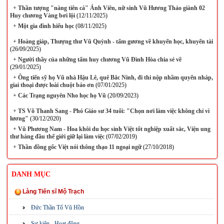
+
Thần tượng "nàng tiên cá" Ánh Viên, nữ sinh Vũ Hương Thảo giành 02
Huy chương Vàng bơi lội
(12/11/2025)
+
Một gia đình hiếu học
(08/11/2025)
+
Hoàng giáp, Thượng thư Vũ Quỳnh - tấm gương về khuyến học, khuyến tài
(26/09/2025)
+
Người thầy của những tấm huy chương Vũ Đình Hòa chia sẻ về
(29/01/2025)
+
Ông tiến sỹ họ Vũ nhà Hậu Lê, quê Bắc Ninh, đi thi nộp nhầm quyển nháp,
giai thoại được loài chuột báo ơn
(07/01/2025)
+
Các Trạng nguyên Nho học họ Vũ
(20/09/2023)
+
TS Võ Thanh Sang - Phó Giáo sư 34 tuổi: "Chọn nơi làm việc không chỉ vì
lương"
(30/12/2020)
+
Vũ Phương Nam - Hoa khôi du học sinh Việt tốt nghiệp xuất sắc, Viện ung
thư hàng đầu thế giới giữ lại làm việc
(07/02/2019)
+
Thần đồng gốc Việt nói thông thạo 11 ngoại ngữ
(27/10/2018)
DANH MỤC
Làng Tiến sĩ Mộ Trạch
Đức Thần Tổ Vũ Hồn
Sự kiện - Hoạt động