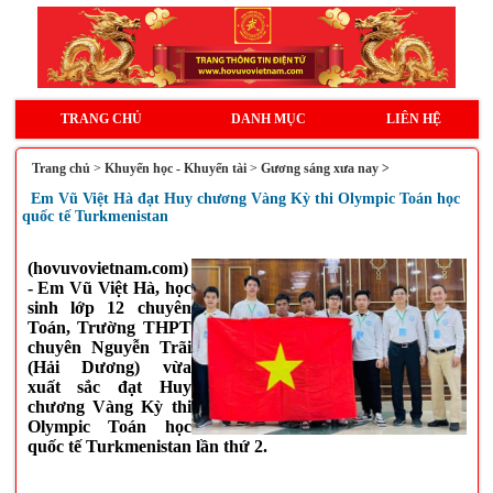
TRANG CHỦ
DANH MỤC
LIÊN HỆ
Trang chủ
>
Khuyến học - Khuyến tài
>
Gương sáng xưa nay >
Em Vũ Việt Hà đạt Huy chương Vàng Kỳ thi Olympic Toán học
quốc tế Turkmenistan
(hovuvovietnam.com)
- Em Vũ Việt Hà, học
sinh lớp 12 chuyên
Toán, Trường THPT
chuyên Nguyễn Trãi
(Hải Dương) vừa
xuất sắc đạt Huy
chương Vàng Kỳ thi
Olympic Toán học
quốc tế
Turkmenistan lần thứ 2.