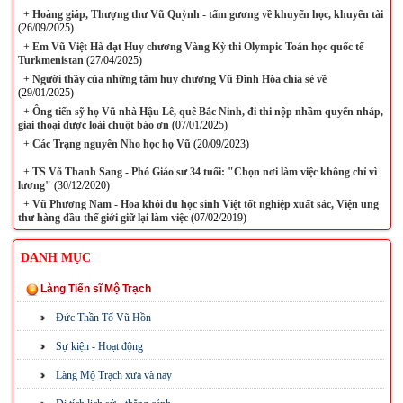
+
Hoàng giáp, Thượng thư Vũ Quỳnh - tấm gương về khuyến học, khuyến tài
(26/09/2025)
+
Em Vũ Việt Hà đạt Huy chương Vàng Kỳ thi Olympic Toán học quốc tế
Turkmenistan
(27/04/2025)
+
Người thầy của những tấm huy chương Vũ Đình Hòa chia sẻ về
(29/01/2025)
+
Ông tiến sỹ họ Vũ nhà Hậu Lê, quê Bắc Ninh, đi thi nộp nhầm quyển nháp,
giai thoại được loài chuột báo ơn
(07/01/2025)
+
Các Trạng nguyên Nho học họ Vũ
(20/09/2023)
+
TS Võ Thanh Sang - Phó Giáo sư 34 tuổi: "Chọn nơi làm việc không chỉ vì
lương"
(30/12/2020)
+
Vũ Phương Nam - Hoa khôi du học sinh Việt tốt nghiệp xuất sắc, Viện ung
thư hàng đầu thế giới giữ lại làm việc
(07/02/2019)
DANH MỤC
Làng Tiến sĩ Mộ Trạch
Đức Thần Tổ Vũ Hồn
Sự kiện - Hoạt động
Làng Mộ Trạch xưa và nay