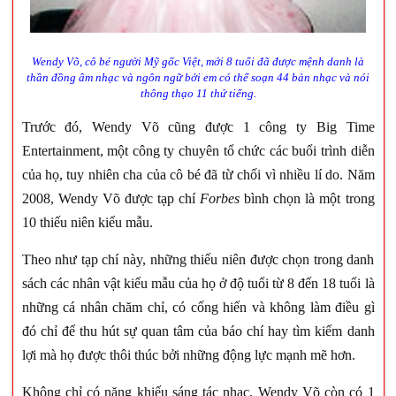
Wendy Võ, cô bé người Mỹ gốc Việt, mới 8 tuổi đã được mệnh danh là
thần đồng âm nhạc và ngôn ngữ bởi em có thể soạn 44 bản nhạc và nói
thông thạo 11 thứ tiếng.
Trước đó, Wendy Võ cũng được 1 công ty Big Time
Entertainment, một công ty chuyên tổ chức các buổi trình diễn
của họ, tuy nhiên cha của cô bé đã từ chối vì nhiều lí do. Năm
2008, Wendy Võ được tạp chí
Forbes
bình chọn là một trong
10 thiếu niên kiểu mẫu.
Theo như tạp chí này, những thiếu niên được chọn trong danh
sách các nhân vật kiểu mẫu của họ ở độ tuổi từ 8 đến 18 tuổi là
những cá nhân chăm chỉ, có cống hiến và không làm điều gì
đó chỉ để thu hút sự quan tâm của báo chí hay tìm kiếm danh
lợi mà họ được thôi thúc bởi những động lực mạnh mẽ hơn.
Không chỉ có năng khiếu sáng tác nhạc, Wendy Võ còn có 1