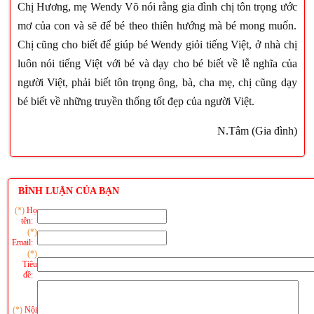
Chị Hương, mẹ Wendy Võ nói rằng gia đình chị tôn trọng ước
mơ của con và sẽ để bé theo thiên hướng mà bé mong muốn.
Chị cũng cho biết để giúp bé Wendy giỏi tiếng Việt, ở nhà chị
luôn nói tiếng Việt với bé và dạy cho bé biết về lễ nghĩa của
người Việt, phải biết tôn trọng ông, bà, cha mẹ, chị cũng dạy
bé biết về những truyền thống tốt đẹp của người Việt.
N.Tâm (Gia đình)
BÌNH LUẬN CỦA BẠN
(*)
Họ
tên:
(*)
Email:
(*)
Tiêu
đề:
(*)
Nội