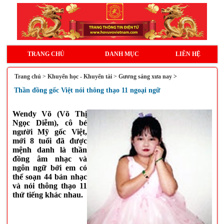
TRANG CHỦ
DANH MỤC
LIÊN HỆ
Trang chủ
>
Khuyến học - Khuyến tài
>
Gương sáng xưa nay >
Thần đồng gốc Việt nói thông thạo 11 ngoại ngữ
Wendy Võ (Võ Thị
Ngọc Diễm), cô bé
người Mỹ gốc Việt,
mới 8 tuổi đã được
mệnh danh là thần
đồng âm nhạc và
ngôn ngữ bởi em có
thể soạn 44 bản nhạc
và nói thông thạo 11
thứ tiếng khác nhau.