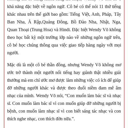
khả năng đặc biệt về ngôn ngữ. Cô bé có thể nói 11 thứ tiếng
khác nhau trên thế giới bao gồm: Tiếng Việt, Anh, Pháp, Tây
Ban Nha, Ả Rập,Quảng Đông, Bồ Đào Nha, Nhật, Nga,
Quan Thoại (Trung Hoa) và Hindi. Đặc biệt Wendy Võ không
theo học bất kỳ một trường lớp nào về những ngôn ngữ trên,
cô bé học chúng thông qua việc giao tiếp hàng ngày với mọi
người.
Mặc dù là một cô bé thần đồng, nhưng Wendy Võ không mơ
ước trở thành một người nổi tiếng hay giành thật nhiều giải
thưởng mà em chỉ ước mơ được làm những việc có ích để giúp
đỡ những người khác và được theo đuổi niềm đam mê âm
nhạc của mình. Wendy Võ nói, “Con muốn làm bác sĩ và nhạc
sĩ. Con muốn làm bác sĩ vì con muốn giúp đỡ những người bị
bệnh, con muốn làm nhạc sĩ vì con biết sáng tác nhạc và con
thích nghe nhạc, con thích đờn nữa.”.