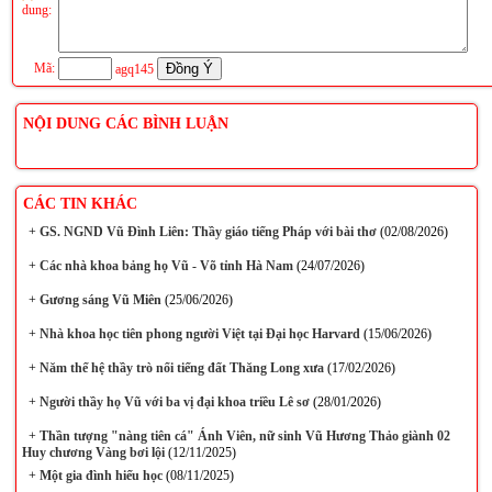
dung:
Mã:
agq145
NỘI DUNG CÁC BÌNH LUẬN
CÁC TIN KHÁC
+
GS. NGND Vũ Đình Liên: Thầy giáo tiếng Pháp với bài thơ
(02/08/2026)
+
Các nhà khoa bảng họ Vũ - Võ tỉnh Hà Nam
(24/07/2026)
+
Gương sáng Vũ Miên
(25/06/2026)
+
Nhà khoa học tiên phong người Việt tại Đại học Harvard
(15/06/2026)
+
Năm thế hệ thầy trò nổi tiếng đất Thăng Long xưa
(17/02/2026)
+
Người thầy họ Vũ với ba vị đại khoa triều Lê sơ
(28/01/2026)
+
Thần tượng "nàng tiên cá" Ánh Viên, nữ sinh Vũ Hương Thảo giành 02
Huy chương Vàng bơi lội
(12/11/2025)
+
Một gia đình hiếu học
(08/11/2025)