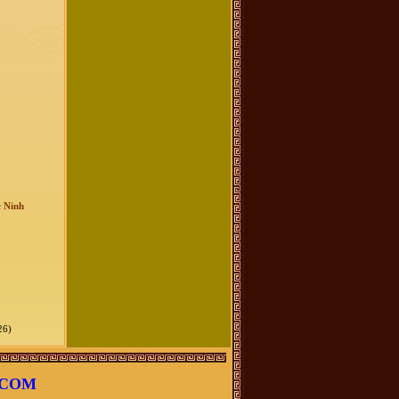
c Ninh
26)
.COM