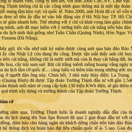
ông ty thành viên, công ty liên kết, với hơn 2000 CBCNV. Lĩnh vực
ng Thịnh không chỉ là các công trình giao thông mà là một tập đoàn 
hề mang tầm khu vực và quốc tế. Năm 2000, anh Hoài đã có số vốn t
u đem số tiền ấy đầu tư vào bất động sản ở Hà Nội hay TP. Hồ Chí
n sẽ giàu nhanh hơn. Thế nhưng với ý chí và khát vọng làm giàu chính
g mình, anh đã mạo hiểm với ý tưởng biến dải cát trắng trên bán đả
u du lịch sinh thái giống như Tuần Châu (Quảng Ninh), Hòn Ngọc V
y Furama (Đà Nẵng).
bây giờ, tôi vẫn nhớ mãi kỷ niệm được cùng anh qua bán đảo Bảo 
i ấy cầu Nhật Lệ còn đang thi công. Được tận mắt thấy anh chỉ huy
 trên cát trắng, không chỉ là nước tưới mà còn là thay cát bằng đất, bi
ờn hoa, cây trái sum suê. Bãi cát trắng mênh mông hoang vắng ngày n
hu du lịch tầm cỡ quốc tế… càng hiểu và thêm trân trọng những ước mơ
ng ở người đàn ông này. Chưa hết, 3 nhà máy thủy điện: La Trọng,
(Quảng Bình) đã được Tập đoàn Trường Thịnh đầu tư với gần 1.540
hoàn thành mỗi năm sẽ cung cấp hơn 130 triệu KWh điện, sẽ ghi thêm 
g quá trình xây dựng và trưởng thành của Tập đoàn Trường Thịnh.
 tầm cỡ
hững năm qua, Trường Thịnh luôn là doanh nghiệp dẫn đầu của t
u du lịch mang tên Sun Spa Resort đã qua 2 giai đoạn đầu tư với 
 đồng, đảm bảo cho hàng ngàn du khách dừng chân trên bán đảo Bảo
 hệ thống dịch vụ hoàn hảo đạt tiêu chuẩn quốc tế 4- 5 sao. Giai đ