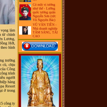
Có một vị tướng
như thế - Lưỡng
quốc tướng quân
Nguyễn Sơn (tức
Vũ Nguyên Bác)
VŨ VĂN TIỀN -
Nhà doanh nghiệp
t vọng làm
TÂM SÁNG, TÀI
n từ chính
CAO
ền Lương,
Đồng Hới,
 theo hình
ơng trường
n cù, chịu
n của Công
công trình
iều người
ghiệp hàng
Spa Resort
ại ở trong
15 công ty