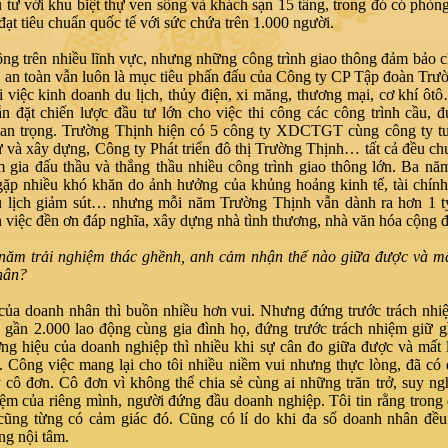
 tư với khu biệt thự ven sông và khách sạn 15 tầng, trong đó có phòng
đạt tiêu chuẩn quốc tế với sức chứa trên 1.000 người.
ng trên nhiều lĩnh vực, nhưng những công trình giao thông đảm bảo c
, an toàn vẫn luôn là mục tiêu phấn đấu của Công ty CP Tập đoàn Trư
 việc kinh doanh du lịch, thủy điện, xi măng, thương mại, cơ khí ô
n đặt chiến lược đầu tư lớn cho việc thi công các công trình cầu, 
an trọng. Trường Thịnh hiện có 5 công ty XDCTGT cùng công ty tư 
ư và xây dựng, Công ty Phát triển đô thị Trường Thịnh… tất cả đều ch
m gia đấu thầu và thắng thầu nhiều công trình giao thông lớn. Ba nă
ặp nhiều khó khăn do ảnh hưởng của khủng hoảng kinh tế, tài chính
u lịch giảm sút… nhưng mỗi năm Trường Thịnh vẫn dành ra hơn 1 t
n việc đền ơn đáp nghĩa, xây dựng nhà tình thương, nhà văn hóa cộn
ăm trải nghiệm thác ghềnh, anh cảm nhận thế nào giữa được và mấ
hân?
ủa doanh nhân thì buồn nhiều hơn vui. Nhưng đứng trước trách nhi
 gần 2.000 lao động cùng gia đình họ, đứng trước trách nhiệm giữ g
ng hiệu của doanh nghiệp thì nhiều khi sự cân đo giữa được và mất l
. Công việc mang lại cho tôi nhiều niềm vui nhưng thực lòng, đã có đ
 cô đơn. Cô đơn vì không thể chia sẻ cùng ai những trăn trở, suy ngh
iệm của riêng mình, người đứng đầu doanh nghiệp. Tôi tin rằng trong
cũng từng có cảm giác đó. Cũng có lí do khi đa số doanh nhân đều
ng nội tâm.