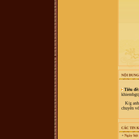
0899242688
Vũ Hồng Hải :
Cháu ở Hải Dương,
sn 92, muốn tìm hiểu nghiên cứu về
đời xưa, cụ tổ của mình
Vũ Võ Chí Dũng :
Hiện mình đang
sống tại Qui Nhơn, Bình Định. Cho
hỏi số đt hay địa chỉ của trưởng họ
Vũ Võ tại Qui Nhơn, Bình Định đc
ko ạ ? SĐT: 0963579007. Thanks
Hoàng Hoa :
Thanh phong bạn đã
bị lừa đảo Tiền quyển gia phả chỉ có
100k thôi nhé - chính thống luôn
cần liên lạc ban quản lý di tích dòng
họ vũ làng mộ Trạch hoặc trưởng
thôn
Vũ Thanh Phong :
Hôm nay cháu
có nhận được 1 cuộc điện thoại về
việc mua 1 quyển sách về dòng tộc
vũ võ với giá 400k, ông bà cô bác ơi
NỘI DUNG
quyển sách đó có không ạ, dòng họ
vũ võ có xuất bản không ạ. Con cảm
ơn ạ.
Tiêu đề
vu van trang :
mik ở năm đinh chào
khiembgt
tất cả ae
Bùi Mạnh Hùng :
Xin kính hỏi quý
K/g anh H
vị. Tôi rất băn khoăn ko biết là viết
chuyên vớ
hộ đến chi rồi đến phái đến nhánh
hay là họ đến phái đến chi đến
nhánh. Mong bậc bề trên chỉ bảo
dua. Chân thành cảm ơn
Vũ Xuân Tùng :
Mỗi lần con cháu ở
CÁC TIN 
xa về, tìm đến mộ cụ Vũ Vĩnh Thái,
Mộ Trạch, Đống Dờm nhưng khó
+
Ngày hội 
quá, mong ban tổ chức thêm cho