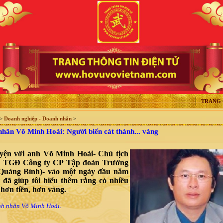
TRANG
>
Doanh nghiệp - Doanh nhân
>
ân Võ Minh Hoài: Người biến cát thành... vàng
yện với anh Võ Minh Hoài- Chủ tịch
 TGĐ Công ty CP Tập đoàn Trường
Quảng Bình)- vào một ngày đầu năm
 đã giúp tôi hiểu thêm rằng có nhiều
hơn tiền, hơn vàng.
h nhân Võ Minh Hoài.