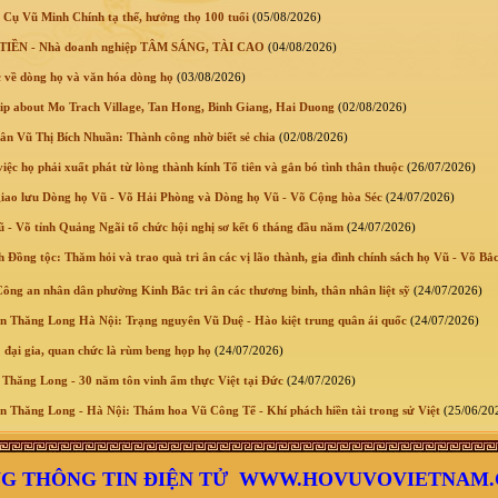
 Cụ Vũ Minh Chính tạ thế, hưởng thọ 100 tuổi
(05/08/2026)
IỀN - Nhà doanh nghiệp TÂM SÁNG, TÀI CAO
(04/08/2026)
 về dòng họ và văn hóa dòng họ
(03/08/2026)
lip about Mo Trach Village, Tan Hong, Binh Giang, Hai Duong
(02/08/2026)
n Vũ Thị Bích Nhuần: Thành công nhờ biết sẻ chia
(02/08/2026)
ệc họ phải xuất phát từ lòng thành kính Tổ tiên và gắn bó tình thân thuộc
(26/07/2026)
giao lưu Dòng họ Vũ - Võ Hải Phòng và Dòng họ Vũ - Võ Cộng hòa Séc
(24/07/2026)
 Võ tỉnh Quảng Ngãi tổ chức hội nghị sơ kết 6 tháng đầu năm
(24/07/2026)
 Đồng tộc: Thăm hỏi và trao quà tri ân các vị lão thành, gia đình chính sách họ Vũ - Võ Bắ
ông an nhân dân phường Kinh Bắc tri ân các thương binh, thân nhân liệt sỹ
(24/07/2026)
 Thăng Long Hà Nội: Trạng nguyên Vũ Duệ - Hào kiệt trung quân ái quốc
(24/07/2026)
 đại gia, quan chức là rùm beng họp họ
(24/07/2026)
Thăng Long - 30 năm tôn vinh ẩm thực Việt tại Đức
(24/07/2026)
 Thăng Long - Hà Nội: Thám hoa Vũ Công Tể - Khí phách hiền tài trong sử Việt
(25/06/20
G THÔNG TIN ĐIỆN TỬ WWW.HOVUVOVIETNAM