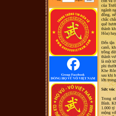
con và c
tộc Vũ-Võ.
của Trườ
HBH :
Dạ con/cháu/em xin phép tìm
ngành ng
nhánh Võ Hy của cụ Võ Liêm ở làng
Thần Phù Huế ạ. Xin cám ơn
đồng, nế
vũ đình diện :
tổ tiên tôi tên là vũ
chắc chắ
chính trực chạy từ quận thái nguyên
quê hươn
vào nghệ an nay tôi đăng lên đây
không biết dòng họ vũ võ nào có tài
thành kh
liệu của dòng họ tôi ko
Hòa) ha
Võ Như Hoàng Phước :
Như Vũ
Phong bên trên có nói, từ thời HBT
đã có họ Vũ, rồi bao nhiêu họ
Đến tận 
Vũ/Võ không phải từ ông cụ Vũ
canô, kh
Hồn mà phát sinh ra. Ở đây mình
cũng không thấy cây phả hệ đầy đủ
trồng dừa
từ dòng họ Vũ (Hồn). Như họ Võ
thành vư
Như của mình ở Quảng Nam thì lại
phát tích từ ông Võ Như Phô, con
là một k
ông Võ Như Oanh di cư từ miền bắc
phi thườ
(không rõ tỉnh) vào từ năm 1667.
Việc tìm hiểu cội nguồn cũng chưa
Khe Rôn 
đến điểm mấu chốt. Một số ông/bác
sau khi 
trong tộc họ dẫn về tộc Vũ/Võ với
cụ tổ Vũ Hồn nhưng không có cây
lớn tron
phả hệ để thấy sự gắn kết này. Mong
một ngày sẽ có cây phả hệ để mọi
con dân họ Vũ/Võ có thể biết dòng
Sức vóc
máu trong mình từ đâu ra. Trân
trọng.
Trong n
Vũ Phong :
Tôi thấy từ thời Hai Bà
TRưng đã có họ Vũ ,Các bác có thể
Bình. Kh
xem sự tích tướng quân Bát Nàn.Nên
1.000 tỷ
nói họ Vũ ở ViệtNam xuất phát kỷ
13 -Với Ông tổ là Vũ Hồn ,là không
mộng với
thuyết Phục.