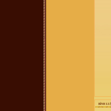
458 587, giới thiệu là người trong
BLL dòng họ ở 38 Hàng Chuối - Hà
nội và bán sách lịch sử dòng họ
400.000 đồng/bộ. Xin BLL xác
nhận giúp. Xin cảm ơn
Vũ Văn Sơn :
Tôi xin góp ý với Ban
quản trị nên thêm một mục thông tin
ban điều hành dòng họ để cho cộng
đồng dòng họ còn biết cá nhân nào
đang giữ cương vị gì trong ban tổ
chức điều hành của dòng họ cho tiện
liên hệ. Vào trang thông tin mà mù
mờ tìm kiếm thông tin thấy khó quá
trandat :
em có việc cần liên hệ với
trưởng thôn Mộ Trạch, admin hay ai
có sđt thì làm ơn cho em xin với ạ.
Em cám ơn!
vuhao21 :
anh em nao hoc cntt thi
vao w3schools hoc nhe!chao than ai
Vũ Thu Trang :
ai cho mik bt thêm
về những nét văn hóa liên quan tới
đền thờ vũ cố đc ko
Vũ Văn Tuấn :
Cháu thấy mọi thông
tin đầy đủ, nhưng những cuốn sách
nói về dòng họ VŨ VÕ nên chuyển
sang bản điện tử PDF để cho mọi
người có thể tải xuống đọc. Nhiều
người biết đó là điều tốt, đây là dự
án làm sách điện tử rất cần thiết vì
nó có sức lan toả nhanh nhất. Cháu
xin chân thành cảm ơn!
Võ Chí Thành :
Con Cháu họ Vũ
BÌNH LUẬ
Võ Việt Nam muốn tìm hiểu và trở
về cội nguồn thăm quê cha đất tổ ạ!