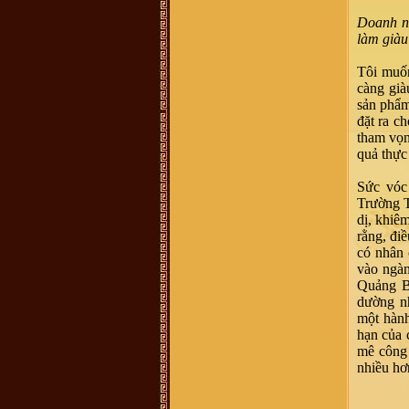
chúng tôi đã vào Nam từ đời Ông
Bà. Hiện không cò thông tin với
Doanh nh
giồng tộc. Gia đình chúng tôi thuộc
dòng "VŨ ĐÌNH". Rất mong có thể
làm giàu
tìm được thông tin và Phả Hệ để có
thể Bái Tổ. Nếu có được thông tin
vui lòng liên hệ với chúng tôi qua
Tôi muốn
email : vuhovu2016@gmail.com
càng già
Xin chân thành cảm ơn
sản phẩm
võ hoàng Phong (Vũ Phong :
chi
họ mình ở xóm đông Thành, xã
đặt ra c
Vĩnh Thành, yên thành, Nghệ an
tham vọn
mình sống và làm việc tại TP.HCM,
ngay trong chi họ mình và cả gia
quả thực 
đình mình người thì mang họ Vũ,
người mang họ Võ, dù biết đây chỉ
là một, tuy nhiên khi dòng họ này di
Sức vóc 
cứ đến đất Nghệ An thì cần thống
Trường T
nhất mang tên họ Võ, ko nên lẫn lộn
vì quá phiền phức với các thủ tục
dị, khiê
hành chính rồi, va sứ mệnh lịch sử
rằng, đi
đã trao cho vậy rồi thì cứ mang tên
họ cho đúng với lịch sử, với vùng
có nhân 
miền. dòng họ mình là dòng họ lớn,
vào ngàn
có tâm và có tầm, cần phát huy và
kết nối số đt mình 0941886979
Quảng Bì
Vũ Ngọc Ninh :
sáng nay có ng
dường n
xưng ban liên lạc dòng họ Vũ mời
một hành
mua sách của dòng họ . số đt
0862049828 ; họ bảo sách phát
hạn của 
hành ở 193 Phan Huy Chú Q Hai Bà
mê công 
Trưng ( đc này ảo ) . giá cũng 400k
. ban liên xạc xác nhận lại giúp xem
nhiều hơ
đúng ko nha .
Vũ Minh Tuân :
Sáng nay có người
tên xưng tên Vũ Thế Hải SĐT: 0854