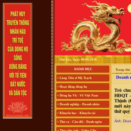
Thứ bẩy, Ngày 08/08/2026
DANH MỤC
Trang chủ
Doanh nh
+ Làng Tiến sĩ Mộ Trạch
+ Hoạt động dòng họ
Trò chu
HĐQT -
+ Dòng họ Vũ - Võ Việt Nam
Thịnh (
+ Doanh nghiệp - Doanh nhân
mới này
thứ quý 
+ Khuyến học - Khuyến tài
Ảnh: Doan
+ Thơ ca - Câu đối - Danh ngôn
+ Thư viện ảnh - Video Clip