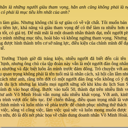
ân là những người giàu tham vọng, hẳn anh cũng không phải là ng
 có phải là mục tiêu lớn nhất của anh?
 làm giàu. Nhưng không chỉ là sự giàu có về vật chất. Tôi muốn bản
u tiềm lực, khả năng và giàu tham vọng để có thể làm ra nhiều hơn
 tốt, có giá trị. Để mãi mãi là một doanh nhân thành đạt, mỗi người ph
ho mình những mục tiêu, hoài bão và không ngừng tham vọng. Nhưng 
g được hình thành trên cơ sở năng lực, điều kiện của chính mình để đạ
tế.
Trường Thịnh giờ đã tráng kiện, nhiều người đã biết đến cái tên
hịnh, nhưng ông chủ của tập đoàn này vẫn là một người đàn ông nhân
m nhường và đặc biệt luôn ẩn mình trước đám đông. Trò chuyện với anh
ều quan trọng không phải là tên tuổi mà là nhân cách, xã hội cần lắm n
cách như anh, rằng trên đời có một người đàn ông vốn không có ý đ
h du lịch nhưng lại khiến mọi người sửng sốt khi khu du lịch Sun 
nh đi vào hoạt động. Bước vào tuổi 50, thành đạt trên nhiều lĩnh 
hư anh Võ Minh Hoài vẫn nung nấu nhiều khát vọng. Với anh, kinh
 trình vượt dốc liên tục. Để chiến thắng, điều quan trọng nhất là vượ
chính mình và luôn nhìn về phía trước để chinh phục những thử thác
việc, sống vì công việc, làm việc quá sức và luôn mong muốn được
n nữa, đó là đôi nét phác họa về chân dung doanh nhân Võ Minh Hoài