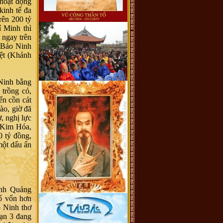
 hoạt động
kinh tế đa
rên 200 tỷ
 Minh thì
 ngay trên
o Bảo Ninh
iệt (Khánh
Ninh bằng
 trồng cỏ,
ến cồn cát
ào, giờ đã
, nghị lực
 Kim Hóa,
 tỷ đồng,
một dấu ấn
ỉnh Quảng
số vốn hơn
 Ninh thơ
oạn 3 đang