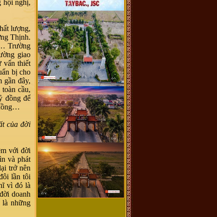
 hội nghị,
hất lượng,
ờng Thịnh.
tô… Trường
đường giao
vấn thiết
uẩn bị cho
m gần đây,
 toàn cầu,
ỷ đồng để
g đồng…
t của đời
ệm với đời
ìn và phát
ại trở nên
ôi lần tôi
ĩ vì đó là
 đời doanh
 là những