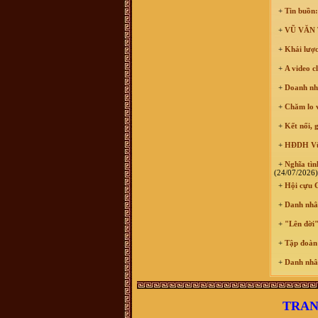
chức năng định vị các địa danh này
để con cháu thuận tiện hơn khi về
+
Tin buồn:
thăm đất tổ
+
VŨ VĂN T
Võ Văn Bình :
Thuân Lộc Hồng
Lĩnh Hà Tĩnh.
+
Khái lược
Anh Nguyen :
Co ai o gan cho minh
hoi tham bac Vu Thien Huu con
+
A video c
khoe khong? Minh la khach hang
cua bac Huu cach day nhieu nam
roi, nhung con giu tinh cam quy
+
Doanh nhâ
trong.
+
Chăm lo vi
Võ Thành Quân :
Xin các vị tiền
bối Họ tộc Vũ-Võ cho con xin thỉnh
giáo. do ông nội mất sớm nên không
+
Kết nối, 
thể hỏi được ông. hiện nay trong họ
tộc có một số chi có danh xưng
+
HĐDH Vũ -
"Thái Nguyên Quận" nghĩa là gì? xin
các vị chỉ bảo và đừng chê trách tiểu
+
Nghĩa tình
bối
(24/07/2026)
Vũ Đắc Dũng :
Xin chào
+
Hội cựu C
Vũ Hữu Thọ :
Xin chào dòng họ Vũ
- Võ. Tôi xin hỏi nhà thờ họ Vũ -
+
Danh nhân
Võ ở Thái Bình địa chỉ như thế nào ạ
vu dinh tuong :
muon tim lai noi coi
+
"Lên đời"
nguon ma kho qua , em o son la . dc
biet ong noi em theo ba cu len day
+
Tập đoàn 
tu lau lam roi . chi biet que o duoi
xuoi
+
Danh nhân
Nguyễn Xuân hảo :
Xin kính chào
quý vi dòng họ Vũ. Cháu/anh/em
không phải con cháu dòng họ Vũ
nhưng hiện tại đang hoàn thành luận
TRAN
án tiến sĩ tại ĐHSP Hà Nội với đề tài
"Khảo cứu văn bản Hoa trình thi tập"