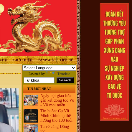
 CHỦ
GIỚI THIỆU
FANPAGE
LIÊN HỆ
Powered by
Translate
TIN MỚI NHẤT
Ngày hội giao lưu
gắn kết đồng tộc Vũ
- Võ mọi miền
Tin buồn: Cụ Vũ
Minh Chính tạ thế,
hưởng thọ 100 tuổi
Ta về cùng Đồng
tộc