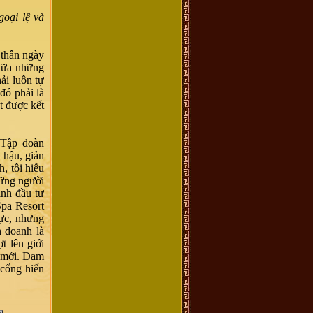
oại lệ và
 thân ngày
 nữa những
ải luôn tự
đó phải là
t được kết
 Tập đoàn
 hậu, giản
, tôi hiểu
hững người
ịnh đầu tư
Spa Resort
vực, nhưng
 doanh là
t lên giới
h mới. Đam
 cống hiến
.