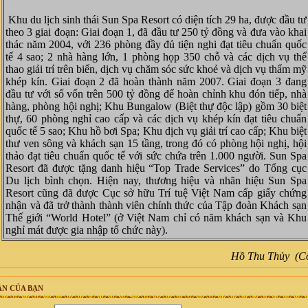
Khu du lịch sinh thái Sun Spa Resort có diện tích 29 ha, được đầu tư
theo 3 giai đoạn: Giai đoạn 1, đã đầu tư 250 tỷ đồng và đưa vào khai
thác năm 2004, với 236 phòng đầy đủ tiện nghi đạt tiêu chuẩn quốc
tế 4 sao; 2 nhà hàng lớn, 1 phòng họp 350 chỗ và các dịch vụ thể
thao giải trí trên biển, dịch vụ chăm sóc sức khoẻ và dịch vụ thẩm mỹ
khép kín. Giai đoạn 2 đã hoàn thành năm 2007. Giai đoạn 3 đang
đầu tư với số vốn trên 500 tỷ đồng để hoàn chỉnh khu đón tiếp, nhà
hàng, phòng hội nghị; Khu Bungalow (Biệt thự độc lập) gồm 30 biệt
thự, 60 phòng nghỉ cao cấp và các dịch vụ khép kín đạt tiêu chuẩn
quốc tế 5 sao; Khu hồ bơi Spa; Khu dịch vụ giải trí cao cấp; Khu biệt
thư ven sông và khách sạn 15 tầng, trong đó có phòng hội nghị, hội
thảo đạt tiêu chuẩn quốc tế với sức chứa trên 1.000 người. Sun Spa
Resort đã được tặng danh hiệu “Top Trade Services” do Tổng cục
Du lịch bình chọn. Hiện nay, thương hiệu và nhãn hiệu Sun Spa
Resort cũng đã được Cục sở hữu Trí tuệ Việt Nam cấp giấy chứng
nhận và đã trở thành thành viên chính thức của Tập đoàn Khách sạn
Thế giới “World Hotel” (ở Việt Nam chỉ có năm khách sạn và Khu
nghỉ mát được gia nhập tổ chức này).
Hồ Thu Thủy (C
N CỦA BẠN