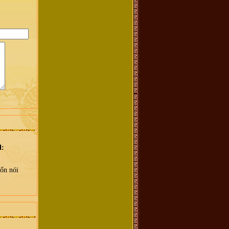
l:
ốn nói