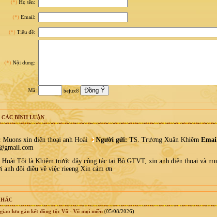
(*)
Họ tên:
(*)
Email:
(*)
Tiêu đề:
(*)
Nội dung:
Mã:
bejux8
 CÁC BÌNH LUẬN
:
Muons xin điên thoại anh Hoài
Người gửi:
TS. Trương Xuân Khiêm
Emai
@gmail.com
oài Tôi là Khiêm trước đây công tác tại Bộ GTVT, xin anh điện thoại và mu
i anh đôi điều về việc rieeng Xin cảm ơn
KHÁC
giao lưu gắn kết đồng tộc Vũ - Võ mọi miền
(05/08/2026)