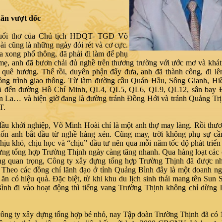
ằn vượt dốc
uổi thơ của Chủ tịch HĐQT- TGĐ Võ
i cũng là những ngày đói rét và cơ cực.
 xong phổ thông, đã phải đi làm để phụ
mẹ, anh đã bươn chải đủ nghề trên thương trường với ước mơ và khá
 quê hương. Thế rồi, duyên phận đẩy đưa, anh đã thành công, đi lê
ông trình giao thông. Từ làm đường cầu Quán Hầu, Sông Gianh, Hi
 đến đường Hồ Chí Minh, QL4, QL5, QL6, QL9, QL12, sân bay 
 La… và hiện giờ đang là đường tránh Đồng Hới và tránh Quảng Trị
T.
đầu khởi nghiệp, Võ Minh Hoài chỉ là một anh thợ may làng. Rồi thư
uốn anh bắt đầu từ nghề hàng xén. Cũng may, trời không phụ sự cầ
hịu khó, chịu học và “chịu” đầu tư nên qua mỗi năm tốc độ phát triể
ựng tổng hợp Trường Thịnh ngày càng tăng nhanh. Qua hàng loạt các 
ng quan trọng, Công ty xây dựng tổng hợp Trường Thịnh đã được nh
. Theo các đồng chí lãnh đạo ở tỉnh Quảng Bình đây là một doanh n
 ăn có hiệu quả. Đặc biệt, từ khi khu du lịch sinh thái mang tên Sun 
nh đi vào hoạt động thì tiếng vang Trường Thịnh không chỉ dừng l
ông ty xây dựng tổng hợp bé nhỏ, nay Tập đoàn Trường Thịnh đã có 