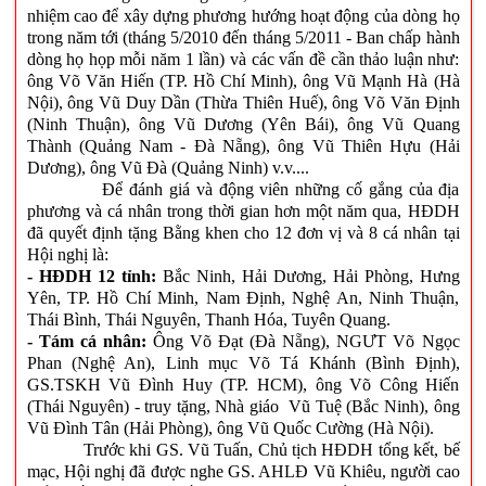
nhiệm cao để xây dựng phương hướng hoạt động của dòng họ
trong năm tới (tháng 5/2010 đến tháng 5/2011 - Ban chấp hành
dòng họ họp mỗi năm 1 lần) và các vấn đề cần thảo luận như:
ông Võ Văn Hiến (TP. Hồ Chí Minh), ông Vũ Mạnh Hà (Hà
Nội), ông Vũ Duy Dần (Thừa Thiên Huế), ông Võ Văn Định
(Ninh Thuận), ông Vũ Dương (Yên Bái), ông Vũ Quang
Thành (Quảng Nam - Đà Nẵng), ông Vũ Thiên Hựu (Hải
Dương), ông Vũ Đà (Quảng Ninh) v.v....
Để đánh giá và động viên những cố gắng của địa
phương và cá nhân trong thời gian hơn một năm qua, HĐDH
đã quyết định tặng Bằng khen cho 12 đơn vị và 8 cá nhân tại
Hội nghị là:
- HĐDH 12 tỉnh:
Bắc Ninh, Hải Dương, Hải Phòng, Hưng
Yên, TP. Hồ Chí Minh, Nam Định, Nghệ An, Ninh Thuận,
Thái Bình, Thái Nguyên, Thanh Hóa, Tuyên Quang.
- Tám cá nhân:
Ông Võ Đạt (Đà Nẵng), NGƯT Võ Ngọc
Phan (Nghệ An), Linh mục Võ Tá Khánh (Bình Định),
GS.TSKH Vũ Đình Huy (TP. HCM), ông Võ Công Hiến
(Thái Nguyên) - truy tặng, Nhà giáo Vũ Tuệ (Bắc Ninh), ông
Vũ Đình Tân (Hải Phòng), ông Vũ Quốc Cường (Hà Nội).
Trước khi GS. Vũ Tuấn, Chủ tịch HĐDH tổng kết, bế
mạc, Hội nghị đã được nghe GS. AHLĐ Vũ Khiêu, người cao