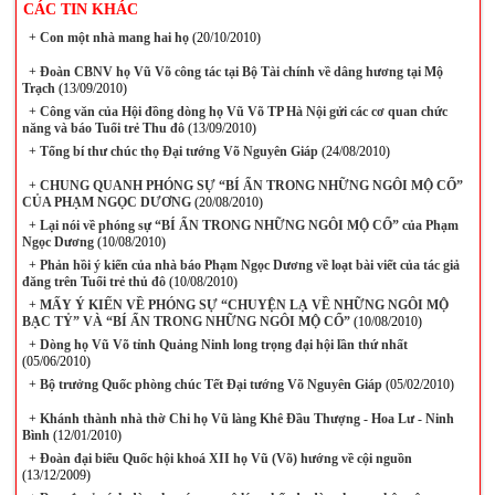
CÁC TIN KHÁC
+
Con một nhà mang hai họ
(20/10/2010)
+
Đoàn CBNV họ Vũ Võ công tác tại Bộ Tài chính về dâng hương tại Mộ
Trạch
(13/09/2010)
+
Công văn của Hội đồng dòng họ Vũ Võ TP Hà Nội gửi các cơ quan chức
năng và báo Tuổi trẻ Thu đô
(13/09/2010)
+
Tổng bí thư chúc thọ Đại tướng Võ Nguyên Giáp
(24/08/2010)
+
CHUNG QUANH PHÓNG SỰ “BÍ ẨN TRONG NHỮNG NGÔI MỘ CỔ”
CỦA PHẠM NGỌC DƯƠNG
(20/08/2010)
+
Lại nói về phóng sự “BÍ ẨN TRONG NHỮNG NGÔI MỘ CỔ” của Phạm
Ngọc Dương
(10/08/2010)
+
Phản hồi ý kiến của nhà báo Phạm Ngọc Dương về loạt bài viết của tác giả
đăng trên Tuổi trẻ thủ đô
(10/08/2010)
+
MẤY Ý KIẾN VỀ PHÓNG SỰ “CHUYỆN LẠ VỀ NHỮNG NGÔI MỘ
BẠC TỶ” VÀ “BÍ ẨN TRONG NHỮNG NGÔI MỘ CỔ”
(10/08/2010)
+
Dòng họ Vũ Võ tỉnh Quảng Ninh long trọng đại hội lần thứ nhất
(05/06/2010)
+
Bộ trưởng Quốc phòng chúc Tết Đại tướng Võ Nguyên Giáp
(05/02/2010)
+
Khánh thành nhà thờ Chi họ Vũ làng Khê Đầu Thượng - Hoa Lư - Ninh
Bình
(12/01/2010)
+
Đoàn đại biểu Quốc hội khoá XII họ Vũ (Võ) hướng về cội nguồn
(13/12/2009)