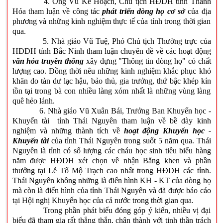
4. Ông Vũ Kế Hoạch, Chủ tịch HĐDH tỉnh Thanh
Hóa tham luận về công tác
phát triển dòng họ cơ sở
của địa
phương và những kinh nghiệm thực tế của tỉnh trong thời gian
qua.
5. Nhà giáo Vũ Tuệ, Phó Chủ tịch Thường trực của
HĐDH tỉnh Bắc Ninh tham luận chuyên đề về các hoạt động
văn hóa truyền thông
xây dựng "Thông tin dòng họ" có chất
lượng cao. Đồng thời nêu những kinh nghiệm khắc phục khó
khăn do tàn dư lạc hậu, bảo thủ, gia trưởng, thứ bậc khép kín
tồn tại trong bà con nhiều làng xóm nhất là những vùng làng
quê hẻo lánh.
6. Nhà giáo Vũ Xuân Bái, Trưởng Ban Khuyến học -
Khuyến tài tỉnh Thái Nguyên tham luận về bề dày kinh
nghiệm và những thành tích về
hoạt động Khuyến học -
Khuyến tài
của tỉnh Thái Nguyên trong suốt 5 năm qua. Thái
Nguyên là tỉnh có số lượng các cháu học sinh tiêu biểu hàng
năm được HĐDH xét chọn về nhận Bằng khen và phần
thưởng tại Lễ Tổ Mộ Trạch cao nhất trong HĐDH các tỉnh.
Thái Nguyên không những là điển hình KH - KT của dòng họ
mà còn là điển hình của tỉnh Thái Nguyên và đã được báo cáo
tại Hội nghị Khuyến học của cả nước trong thời gian qua.
Trong phần phát biểu đóng góp ý kiến, nhiều vị đại
biểu đã tham gia rất thẳng thắn, chân thành với tinh thần trách