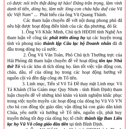
có được nói trên thật đáng tự hào! Đáng trân trọng, làm vinh
danh tổ tiên, dòng họ, làm nức lòng con cháu hậu duệ của Vũ
tộc Việt Nam"
... Phát biểu của ông Vũ Quang Thành.
Các tham luận chuyên đề với nội dung phong phú đã
nêu bật được hoạt động điển hình của các địa phương, đó là:
1. Ông Võ Khắc Minh, Chủ tịch HĐDH tỉnh Nghệ An
tham luận về công tác
phát triển dòng họ
tại các huyện trong
tỉnh và phong trào
thành lập Câu lạc bộ Doanh nhân
đã đi
đầu trong dòng họ cả nước.
2. Ông Vũ Văn Toàn, Phó Chủ tịch Thường trực của
Hải Phòng đã tham luận chuyên đề về hoạt động
tôn tạo Nhà
thờ Tổ
và các khu di tích dòng họ. làm tốt việc vận động con,
cháu, dâu, rể của dòng họ trong các hoạt động hướng về
nguồn cội và đền đáp công ơn Tổ tiên.
3. Linh mục, Tiến sĩ Võ Tá Đề thay mặt Linh mục Võ
Tá Khánh (Tòa Giám mục Quy Nhơn - tỉnh Bình Định) tham
luận chuyên đề về những khó khăn và kinh nghiệm khắc phục
trong việc tuyên truyền các hoạt động của dòng họ Vũ Võ VN
cho bà con đồng tộc giáo dân; vận động bà con giáo dân kính
Chúa, yêu nước và hướng về Tổ tiên, nguồn cội, phát huy
truyền thông tốt đẹp của dòng họ; tổ chức
thành lập Ban Liên
lạc họ Vũ Võ công giáo đầu tiên
tại tỉnh Bình Định.