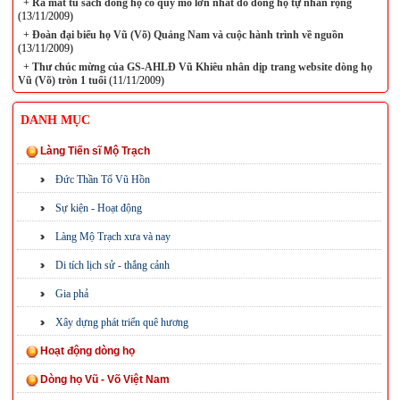
+
Ra mắt tủ sách dòng họ có quy mô lớn nhất do dòng họ tự nhân rộng
(13/11/2009)
+
Đoàn đại biểu họ Vũ (Võ) Quảng Nam và cuộc hành trình về nguồn
(13/11/2009)
+
Thư chúc mừng của GS-AHLĐ Vũ Khiêu nhân dịp trang website dòng họ
Vũ (Võ) tròn 1 tuổi
(11/11/2009)
DANH MỤC
Làng Tiến sĩ Mộ Trạch
Đức Thần Tổ Vũ Hồn
Sự kiện - Hoạt động
Làng Mộ Trạch xưa và nay
Di tích lịch sử - thắng cảnh
Gia phả
Xây dựng phát triển quê hương
Hoạt động dòng họ
Dòng họ Vũ - Võ Việt Nam