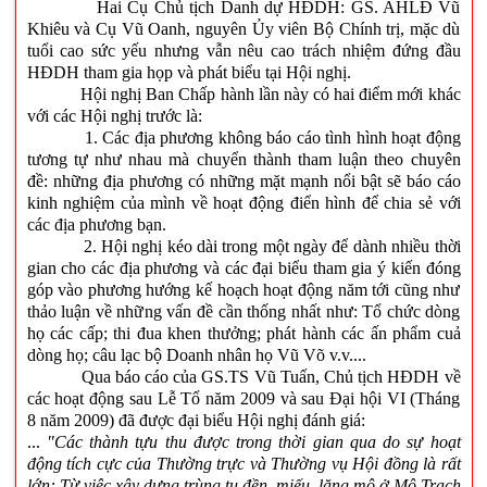
Hai Cụ Chủ tịch Danh dự HĐDH: GS. AHLĐ Vũ
Khiêu và Cụ Vũ Oanh, nguyên Ủy viên Bộ Chính trị, mặc dù
tuổi cao sức yếu nhưng vẫn nêu cao trách nhiệm đứng đầu
HĐDH tham gia họp và phát biểu tại Hội nghị.
Hội nghị Ban Chấp hành lần này có hai điểm mới khác
với các Hội nghị trước là:
1. Các địa phương không báo cáo tình hình hoạt động
tương tự như nhau mà chuyển thành tham luận theo chuyên
đề: những địa phương có những mặt mạnh nổi bật sẽ báo cáo
kinh nghiệm của mình về hoạt động điển hình để chia sẻ với
các địa phương bạn.
2. Hội nghị kéo dài trong một ngày để dành nhiều thời
gian cho các địa phương và các đại biểu tham gia ý kiến đóng
góp vào phương hướng kế hoạch hoạt động năm tới cũng như
thảo luận về những vấn đề cần thống nhất như: Tổ chức dòng
họ các cấp; thi đua khen thưởng; phát hành các ấn phẩm cuả
dòng họ; câu lạc bộ Doanh nhân họ Vũ Võ v.v....
Qua báo cáo của GS.TS Vũ Tuấn, Chủ tịch HĐDH về
các hoạt động sau Lễ Tổ năm 2009 và sau Đại hội VI (Tháng
8 năm 2009) đã được đại biểu Hội nghị đánh giá:
...
"Các thành tựu thu được trong thời gian qua do sự hoạt
động tích cực của Thường trực và Thường vụ Hội đồng là rất
lớn: Từ việc xây dựng trùng tu đền, miếu, lăng mộ ở Mộ Trạch