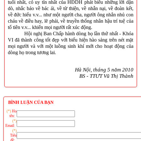
tuổi nhất, có uy tín nhất của HĐDH phát biểu những lời dặn
dò, nhắc bảo về bác ái, về từ thiện, về nhẫn nại, về đoàn kết,
về đức hiếu v.v... như một người cha, người ông nhắn nhủ con
cháu về điều hay, lẽ phải, về truyền thống nhân hậu trí tuệ của
tổ tiên v.v... khiến mọi người rất xúc động.
Hội nghị Ban Chấp hành dòng họ lần thứ nhất - Khóa
VI đã thành công tốt đẹp với biểu hiện hào sảng trên nét mặt
mọi người và với một luồng sinh khí mới cho hoạt động của
dòng họ trong tương lai.
Hà Nội, tháng 5 năm 2010
BS - TTƯT Vũ Thị Thành
BÌNH LUẬN CỦA BẠN
(*)
Họ
tên:
(*)
Email:
(*)
Tiêu
đề: