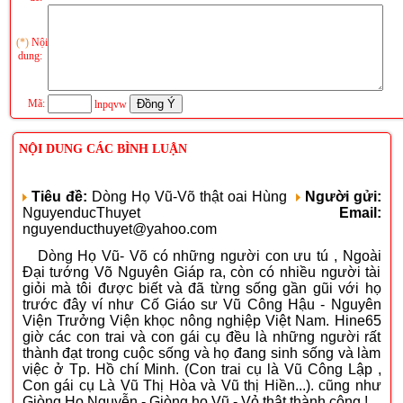
(*)
Nội
dung:
Mã:
lnpqvw
NỘI DUNG CÁC BÌNH LUẬN
Tiêu đề:
Dòng Họ Vũ-Võ thật oai Hùng
Người gửi:
NguyenducThuyet
Email:
nguyenducthuyet@yahoo.com
Dòng Họ Vũ- Võ có những người con ưu tú , Ngoài
Đại tướng Võ Nguyên Giáp ra, còn có nhiều người tài
giỏi mà tôi được biết và đã từng sống gần gũi với họ
trước đây ví như Cố Giáo sư Vũ Công Hậu - Nguyên
Viện Trưởng Viện khọc nông nghiệp Việt Nam. Hine65
giờ các con trai và con gái cụ đều là những người rất
thành đạt trong cuộc sống và họ đang sinh sống và làm
việc ở Tp. Hồ chí Minh. (Con trai cụ là Vũ Công Lập ,
Con gái cụ Là Vũ Thị Hòa và Vũ thị Hiền...). cũng như
Giòng Họ Nguyễn - Giòng họ Vũ - Vỏ thật thành công !