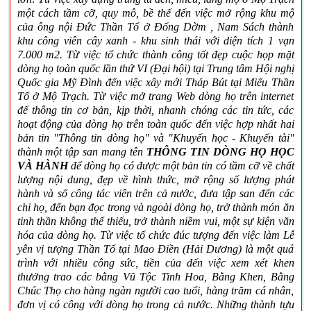
một cách tầm cỡ, quy mô, bề thế đến việc mở rộng khu mộ
của ông nội Đức Thần Tổ ở Đống Dờm , Nam Sách thành
khu công viên cây xanh - khu sinh thái với diện tích 1 vạn
7.000 m2. Từ việc tổ chức thành công tốt đẹp cuộc họp mặt
dòng họ toàn quốc lần thứ VI (Đại hội) tại Trung tâm Hội nghị
Quốc gia Mỹ Đình đến việc xây mới Tháp Bút tại Miếu Thần
Tổ ở Mộ Trạch. Từ việc mở trang Web dòng họ trên internet
để thông tin cơ bản, kịp thời, nhanh chóng các tin tức, các
hoạt động của dòng họ trên toàn quốc đến việc hợp nhất hai
bản tin "Thông tin dòng họ" và "Khuyến học - Khuyến tài"
thành một tập san mang tên
THÔNG TIN DÒNG HỌ HỌC
VÀ HÀNH
để dòng họ có được một bản tin có tầm cỡ về chất
lượng nội dung, đẹp về hình thức, mở rộng số lượng phát
hành và số công tác viên trên cả nước, đưa tập san đến các
chi họ, đến bạn đọc trong và ngoài dòng họ, trở thành món ăn
tinh thần không thể thiếu, trở thành niềm vui, một sự kiện văn
hóa của dòng họ. Từ việc tổ chức đúc tượng đến việc làm Lễ
yên vị tượng Thần Tổ tại Mao Điền (Hải Dương) là một quá
trình với nhiều công sức, tiền của đến việc xem xét khen
thưởng trao các bằng Vũ Tộc Tinh Hoa, Bằng Khen, Bằng
Chúc Thọ cho hàng ngàn người cao tuổi, hàng trăm cá nhân,
đơn vị có công với dòng họ trong cả nước. Những thành tựu