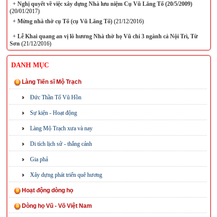
+
Nghị quyết về việc xây dựng Nhà lưu niệm Cụ Vũ Lăng Tố (20/5/2009)
(20/01/2017)
+
Mừng nhà thờ cụ Tổ (cụ Vũ Lăng Tố)
(21/12/2016)
+
Lễ Khai quang an vị lô hương Nhà thờ họ Vũ chi 3 ngành cả Nội Trì, Từ
Sơn
(21/12/2016)
DANH MỤC
Làng Tiến sĩ Mộ Trạch
Đức Thần Tổ Vũ Hồn
Sự kiện - Hoạt động
Làng Mộ Trạch xưa và nay
Di tích lịch sử - thắng cảnh
Gia phả
Xây dựng phát triển quê hương
Hoạt động dòng họ
Dòng họ Vũ - Võ Việt Nam