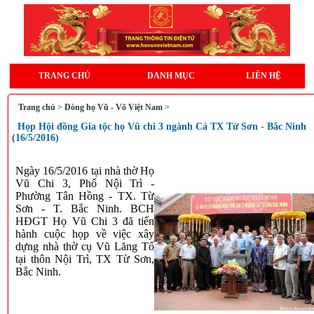
TRANG CHỦ
DANH MỤC
LIÊN HỆ
Trang chủ
>
Dòng họ Vũ - Võ Việt Nam
>
Họp Hội đồng Gia tộc họ Vũ chi 3 ngành Cả TX Từ Sơn - Bắc Ninh
(16/5/2016)
Ngày 16/5/2016 tại nhà thờ Họ
Vũ Chi 3, Phố Nội Trì -
Phường Tân Hồng - TX. Từ
Sơn - T. Bắc Ninh. BCH
HĐGT Họ Vũ Chi 3 đã tiến
hành cuộc họp về việc
xây
dựng nhà thờ cụ Vũ Lăng Tố
tại thôn Nội Trì, TX Từ Sơn,
Bắc Ninh.