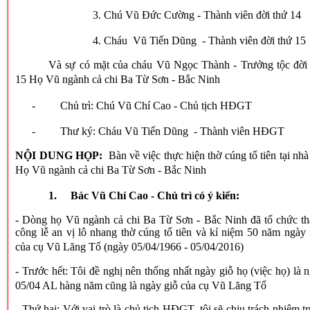
3. Chú Vũ Đức Cường - Thành viên đời thứ 14
4. Cháu Vũ Tiến Dũng - Thành viên đời thứ 15
Và sự có mặt của cháu Vũ Ngọc Thành - Trưởng tộc đời
15 Họ Vũ ngành cả chi Ba Từ Sơn - Bắc Ninh
-
Chủ trì: Chú Vũ Chí Cao - Chủ tịch HĐGT
-
Thư ký: Cháu Vũ Tiến Dũng - Thành viên HĐGT
NỘI DUNG HỌP:
Bàn về việc thực hiện thờ cúng tổ tiên tại nhà
Họ Vũ ngành cả chi Ba Từ Sơn - Bắc Ninh
1.
Bác Vũ Chí Cao - Chủ trì có ý kiến:
- Dòng họ Vũ ngành cả chi Ba Từ Sơn - Bắc Ninh đã tổ chức t
công lễ an vị lô nhang thờ cúng tổ tiên và kỉ niệm 50 năm ngày
của cụ Vũ Lăng Tổ (ngày 05/04/1966 - 05/04/2016)
- Trước hết: Tôi đề nghị nên thống nhất ngày giỗ họ (việc họ) là 
05/04
AL
hàng năm cũng là ngày giỗ của cụ Vũ Lăng Tổ
- Thứ hai: Với vai trò là chủ tịch HĐGT, tôi sẽ chịu trách nhiệm t