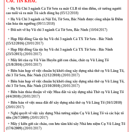
CÁC TIN KHÁC
+
Họ Vũ Chi 3 ngành Cả Từ Sơn ra mắt CLB tổ tôm điếm, cờ tướng người
cao tuổi và ra mắt Tủ sách dòng họ
(05/12/2018)
+
Họ Vũ Chi 3 ngành cả Nội Trì, Từ Sơn, Bắc Ninh được công nhận là Điểm
văn hóa tín ngưỡng
(09/11/2018)
+
Đôi nét về họ Vũ chi 3 ngành Cả Từ Sơn, Bắc Ninh
(10/04/2017)
+
Họp Hội đồng Gia tộc họ Vũ chi 3 ngành Cả TX Từ Sơn - Bắc Ninh
(15/12/2016)
(20/01/2017)
+
Họp Hội đồng Gia tộc họ Vũ chi 3 ngành Cả TX Từ Sơn - Bắc Ninh
(23/5/2015)
(20/01/2017)
+
Mấy lời của cụ Vũ Văn Huyền gửi con cháu, chắt cụ Vũ Lăng Tố
(21/8/2016)
(20/01/2017)
+
Biên bản họp về việc chuẩn bị khởi công xây dựng nhà thờ cụ Vũ Lăng Tố,
chi 3 Từ Sơn, Bắc Ninh (12/12/2010)
(20/01/2017)
+
Biên bản họp về việc chuẩn bị khởi công xây dựng nhà thờ cụ Vũ Lăng Tố,
chi 3 Từ Sơn, Bắc Ninh (23/10/2010)
(20/01/2017)
+
Biên bản thỏa thuận về việc Mua đất và xây dựng nhà Thờ cụ Vũ Lăng Tố
(4/4/2010)
(20/01/2017)
+
Biên bản về việc mua đất để xây dựng nhà thờ cụ Vũ Lăng Tố (16/1/2010)
(20/01/2017)
+
Nghị quyết về việc xây dựng Nhà tưởng niệm Cụ Vũ Lăng Tố và các bậc tổ
tiên (26/7/2009)
(20/01/2017)
+
Mấy ý kiến gửi các cháu, con lưu tâm khi xây Nhà lưu niệm Cụ Vũ Lăng Tố
(17/6/2009)
(20/01/2017)