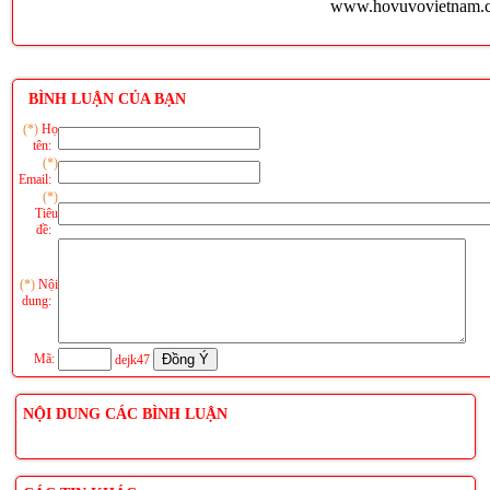
www.hovuvovietnam.
BÌNH LUẬN CỦA BẠN
(*)
Họ
tên:
(*)
Email:
(*)
Tiêu
đề:
(*)
Nội
dung:
Mã:
dejk47
NỘI DUNG CÁC BÌNH LUẬN