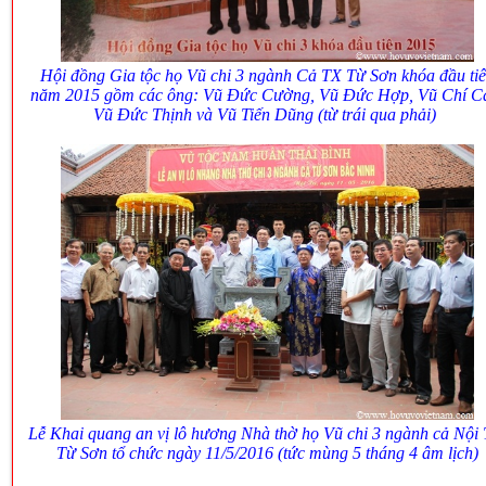
Hội đồng Gia tộc họ Vũ chi 3 ngành Cả TX Từ Sơn khóa đầu ti
năm 2015 gồm các ông: Vũ Đức Cường, Vũ Đức Hợp, Vũ Chí C
Vũ Đức Thịnh và Vũ Tiến Dũng (từ trái qua phải)
Lễ Khai quang an vị lô hương Nhà thờ họ Vũ chi 3 ngành cả Nội T
Từ Sơn tổ chức ngày
11/5/2016 (tức mùng 5 tháng 4 âm lịch)