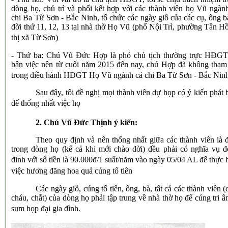
dòng họ, chủ trì và phối kết hợp với các thành viên họ Vũ ngàn
chi Ba Từ Sơn - Bắc Ninh, tổ chức các ngày giỗ của các cụ, ông b
đời thứ 11, 12, 13 tại nhà thờ Họ Vũ (phố Nội Trì, phường Tân H
thị xã Từ Sơn)
- Thứ ba: Chú Vũ Đức Hợp là phó chủ tịch thường trực HĐGT
bận việc nên từ cuối năm 2015 đến nay, chú Hợp đã không tham
trong điều hành HĐGT Họ Vũ ngành cả chi Ba Từ Sơn - Bắc Nin
Sau đây, tôi đề nghị mọi thành viên dự họp có ý kiến phát 
để thống nhất việc họ
2. Chú Vũ Đức Thịnh ý kiến:
Theo quy định và nên thống nhất giữa các thành viên là 
trong dòng họ (kể cả khi mới chào đời) đều phải có nghĩa vụ 
đinh với số tiền là 90.000đ/1 suất/năm vào ngày 05/04
AL
để thực 
việc hương đăng hoa quả cúng tổ tiên
Các ngày giỗ, cúng tổ tiên, ông, bà, tất cả các thành viên (
cháu, chắt) của dòng họ phải tập trung về nhà thờ họ để cúng tri â
sum họp đại gia đình.