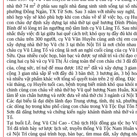
2
nhà thờ 74 m
ở phía sau ngôi nhà đang sinh sinh sống tại số n
phường Đông Ngàn, TX Từ Sơn. Sau 3 năm với nhiều suy nghĩ, xé
nhỏ hẹp vậy sẽ khó phù hợp khi con cháu về tế lễ việc họ, cụ H
con cháu dự định xây dựng lại nhà thờ tại quê hương Đình Phù
Bình để tỏ lòng tri ân ngưỡng mộ tâm linh cụ Vũ Lăng Tố. Sau nh
nhắc thấy việc đi lại giữa hai quê cách trở, khó quy tụ đầy đủ khi 
con cháu trên 300 người, cụ Vũ Văn Huyền cùng anh chị em con
xây dựng nhà thờ họ Vũ chi 3 tại thôn Nội Trì là nơi chôn nhau 
cháu cụ Vũ Lăng Tố và cũng là nơi an nghỉ cuối cùng của cụ Vũ
Sửu. Qua nhiều cuộc họp, bàn bạc và được sự nhất trí và chỉ đạo
cùng hai cụ bà và cụ Vũ Thị Ái cùng toàn thể con cháu chi 3 đã đ
2
của, công sức, trí tuệ để mua được 182 m
đất và xây dựng 3 gian
cộng 3 gian nhà sắp lễ với đầy đủ 3 bàn thờ, 3 hương án, 3 bộ ho
và nhiều vật phẩm khác với tổng số quyết toán trên 2 tỷ đồng. Đặc 
vài tháng, cụ Huyền tuổi cao, bệnh trọng biết mình khó qua khỏi 
chinh cùng con cháu về nhà thờ họ Vũ quê hương Nam Huân, Ki
làm lễ xin chân hương và rước đưa về nhà thờ chi 3 ngành cả Nội T
Các đại biểu là đại diện lãnh đạo Trung ương, tỉnh, thị xã, phườn
các dòng họ trong khu phố cùng con cháu trong Vũ Tộc Đại Tô
Sơn đã dâng hương và chứng kiến ngày khánh thành nhà thờ và 
Tố.
Tại buổi Lễ, ông Vũ Chí Cao - Chủ tịch Hội đồng gia tộc họ V
Trì
đã trình bày sơ lược lịch sử, truyền thống Vũ Tộc Nam Huân 
cả Nội Trì cùng quá trình họp, bàn bạc, tìm mua đất, xây dựng n