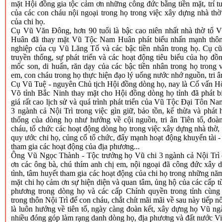
mặt Hội đồng gia tộc cảm ơn những công đức bằng tiền mặt, trí tu
của các con cháu nội ngoại trong họ trong việc xây dựng nhà thờ
của chi họ.
Cụ Vũ Văn Đông, hơn 90 tuổi là bậc cao niên nhất nhà thờ tổ 
Huân đã thay mặt Vũ Tộc Nam Huân phát biểu nhấn mạnh thông 
nghiệp của cụ Vũ Lăng Tố và các bậc tiền nhân trong họ. Cụ cũn
truyền thống, sự phát triển và các hoạt động tiêu biểu của họ đồ
mốc son, di huấn, răn dạy của các bậc tiền nhân trong họ trong 
em, con cháu trong họ thực hiện đạo lý uống nước nhớ nguồn, tri ân
Cụ Vũ Tuệ - nguyên Chủ tịch Hội đồng dòng họ, nay là Cố vấn H
Võ tỉnh Bắc Ninh thay mặt cho Hội đồng dòng họ tỉnh đã phát b
giá rất cao lịch sử và quá trình phát triển của Vũ Tộc Đại Tôn 
3 ngành cả Nội Trì trong việc gìn giữ, bảo tồn, kế thừa và phát h
thống của dòng họ như hướng về cội nguồn, tri ân Tiên tổ, đoà
cháu, tổ chức các hoạt động dòng họ trong việc xây dựng nhà thờ,
quy ước chi họ, củng cố tổ chức, đẩy mạnh hoạt động khuyến tài -
tham gia các hoạt động của địa phương...
Ông Vũ Ngọc Thành - Tộc trưởng họ Vũ chi 3 ngành cả Nội Trì 
ơn các ông bà, chú thím anh chị em, nội ngoại đã công đức xây d
tình, tâm huyết tham gia các hoạt động của chi họ trong những n
mặt chi họ cảm ơn sự hiện diện và quan tâm, ủng hộ của các cấp 
phương trong dòng họ và các cấp Chính quyền trong tỉnh cùng
trong thôn Nội Trì để con cháu, chắt chít mãi mãi về sau này tiếp 
là luôn hướng về tiên tổ, ngày càng đoàn kết, xây dựng họ Vũ ngà
nhiều đóng góp làm rạng danh dòng họ, địa phương và đất nước V