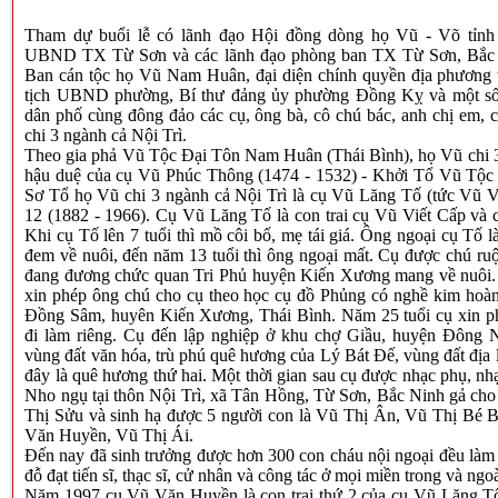
Tham dự buổi lễ có lãnh đạo Hội đồng dòng họ Vũ - Võ tỉnh
UBND TX Từ Sơn và các lãnh đạo phòng ban TX Từ Sơn, Bắc N
Ban cán tộc họ Vũ Nam Huân, đại diện chính quyền địa phương 
tịch UBND phường, Bí thư đảng ủy phường Đồng Kỵ và một số 
dân phố cùng đông đảo các cụ, ông bà, cô chú bác, anh chị em, 
chi 3 ngành cả Nội Trì.
Theo gia phả Vũ Tộc Đại Tôn Nam Huân (Thái Bình), họ Vũ chi 3 
hậu duệ của cụ Vũ Phúc Thông (1474 - 1532) - Khởi Tổ Vũ Tộc
Sơ Tổ họ Vũ chi 3 ngành cả Nội Trì là cụ Vũ Lăng Tố (tức Vũ Vi
12 (1882 - 1966). Cụ Vũ Lăng Tố là con trai cụ Vũ Viết Cấp và
Khi cụ Tố lên 7 tuổi thì mồ côi bố, mẹ tái giá. Ông ngoại cụ Tố
đem về nuôi, đến năm 13 tuổi thì ông ngoại mất. Cụ được chú ru
đang đương chức quan Tri Phủ huyện Kiến Xương mang về nuôi. 
xin phép ông chú cho cụ theo học cụ đồ Phủng có nghề kim hoàn
Đồng Sâm, huyên Kiến Xương, Thái Bình. Năm 25 tuổi cụ xin p
đi làm riêng. Cụ đến lập nghiệp ở khu chợ Giầu, huyện Đông 
vùng đất văn hóa, trù phú quê hương của Lý Bát Đế, vùng đất địa l
đây là quê hương thứ hai. Một thời gian sau cụ được nhạc phụ, n
Nho ngụ tại thôn Nội Trì, xã Tân Hồng, Từ Sơn, Bắc Ninh gả cho 
Thị Sửu và sinh hạ được 5 người con là Vũ Thị Ân, Vũ Thị Bé 
Văn Huyền, Vũ Thị Ái.
Đến nay đã sinh trưởng được hơn 300 con cháu nội ngoại đều làm ă
đỗ đạt tiến sĩ, thạc sĩ, cử nhân và công tác ở mọi miền trong và ngo
Năm 1997 cụ Vũ Văn Huyền là con trai thứ 2 của cụ Vũ Lăng T