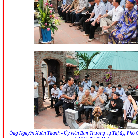
Ông Nguyễn Xuân Thanh - Ủy viên Ban Thường vụ Thị ủy, Phó C