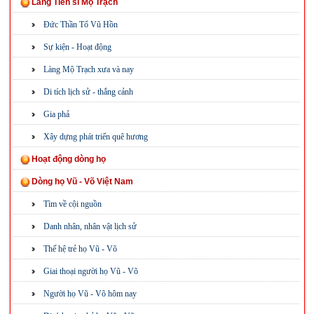
Làng Tiến sĩ Mộ Trạch
Đức Thần Tổ Vũ Hồn
Sự kiện - Hoạt động
Làng Mộ Trạch xưa và nay
Di tích lịch sử - thắng cảnh
Gia phả
Xây dựng phát triển quê hương
Hoạt động dòng họ
Dòng họ Vũ - Võ Việt Nam
Tìm về cội nguồn
Danh nhân, nhân vật lịch sử
Thế hệ trẻ họ Vũ - Võ
Giai thoại người họ Vũ - Võ
Người họ Vũ - Võ hôm nay