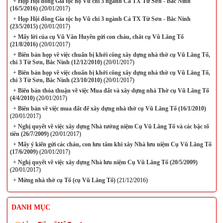
+
Họp Hội đồng Gia tộc họ Vũ chi 3 ngành Cả TX Từ Sơn - Bắc Ninh
(16/5/2016)
(20/01/2017)
+
Họp Hội đồng Gia tộc họ Vũ chi 3 ngành Cả TX Từ Sơn - Bắc Ninh
(23/5/2015)
(20/01/2017)
+
Mấy lời của cụ Vũ Văn Huyền gửi con cháu, chắt cụ Vũ Lăng Tố
(21/8/2016)
(20/01/2017)
+
Biên bản họp về việc chuẩn bị khởi công xây dựng nhà thờ cụ Vũ Lăng Tố,
chi 3 Từ Sơn, Bắc Ninh (12/12/2010)
(20/01/2017)
+
Biên bản họp về việc chuẩn bị khởi công xây dựng nhà thờ cụ Vũ Lăng Tố,
chi 3 Từ Sơn, Bắc Ninh (23/10/2010)
(20/01/2017)
+
Biên bản thỏa thuận về việc Mua đất và xây dựng nhà Thờ cụ Vũ Lăng Tố
(4/4/2010)
(20/01/2017)
+
Biên bản về việc mua đất để xây dựng nhà thờ cụ Vũ Lăng Tố (16/1/2010)
(20/01/2017)
+
Nghị quyết về việc xây dựng Nhà tưởng niệm Cụ Vũ Lăng Tố và các bậc tổ
tiên (26/7/2009)
(20/01/2017)
+
Mấy ý kiến gửi các cháu, con lưu tâm khi xây Nhà lưu niệm Cụ Vũ Lăng Tố
(17/6/2009)
(20/01/2017)
+
Nghị quyết về việc xây dựng Nhà lưu niệm Cụ Vũ Lăng Tố (20/5/2009)
(20/01/2017)
+
Mừng nhà thờ cụ Tổ (cụ Vũ Lăng Tố)
(21/12/2016)
DANH MỤC