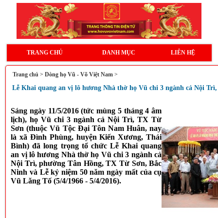
TRANG CHỦ
DANH MỤC
LIÊN HỆ
Trang chủ
>
Dòng họ Vũ - Võ Việt Nam
>
Lễ Khai quang an vị lô hương Nhà thờ họ Vũ chi 3 ngành cả Nội Trì
Sáng ngày 11/5/2016 (tức mùng 5 tháng 4 âm
lịch), họ Vũ chi 3 ngành cả Nội Trì, TX Từ
Sơn (thuộc Vũ Tộc Đại Tôn Nam Huân, nay
là xã Đình Phùng, huyện Kiến Xương, Thái
Bình) đã long trọng tổ chức Lễ Khai quang
an vị lô hương Nhà thờ họ Vũ chi 3 ngành cả
Nội Trì, phường Tân Hồng, TX Từ Sơn, Bắc
Ninh và Lễ kỷ niệm 50 năm ngày mất của cụ
Vũ Lăng Tố (5/4/1966 - 5/4/2016).