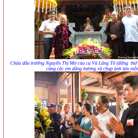
Cháu dâu trưởng Nguyễn Thị Mơ của cụ Vũ Lăng Tố (đứng thứ 2 
cùng các em dâng hương và chụp ảnh lưu niệ