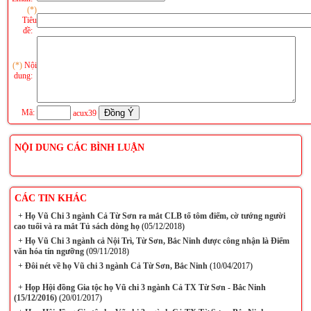
(*)
Tiêu
đề:
(*)
Nội
dung:
Mã:
acux39
NỘI DUNG CÁC BÌNH LUẬN
CÁC TIN KHÁC
+
Họ Vũ Chi 3 ngành Cả Từ Sơn ra mắt CLB tổ tôm điếm, cờ tướng người
cao tuổi và ra mắt Tủ sách dòng họ
(05/12/2018)
+
Họ Vũ Chi 3 ngành cả Nội Trì, Từ Sơn, Bắc Ninh được công nhận là Điểm
văn hóa tín ngưỡng
(09/11/2018)
+
Đôi nét về họ Vũ chi 3 ngành Cả Từ Sơn, Bắc Ninh
(10/04/2017)
+
Họp Hội đồng Gia tộc họ Vũ chi 3 ngành Cả TX Từ Sơn - Bắc Ninh
(15/12/2016)
(20/01/2017)