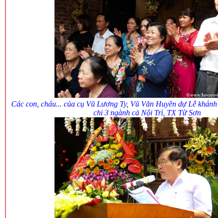
Các con, cháu... của cụ Vũ Lương Ty, Vũ Văn Huyền dự Lễ khánh
chi 3 ngành cả Nội Trì, TX Từ Sơn