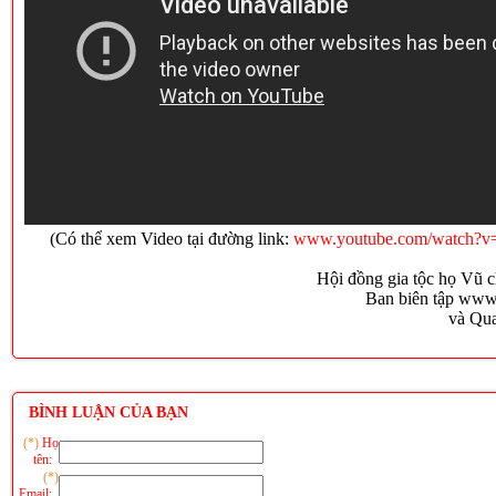
(Có thể xem Video tại đường link:
www.youtube.com/watch?
Hội đồng gia tộc họ Vũ c
Ban biên tập ww
và Qu
BÌNH LUẬN CỦA BẠN
(*)
Họ
tên:
(*)
Email: