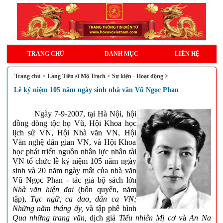
TRANG CHỦ
DANH MỤC
LIÊN HỆ
Trang chủ
>
Làng Tiến sĩ Mộ Trạch
>
Sự kiện - Hoạt động >
Lễ kỷ niệm 105 năm ngày sinh nhà văn Vũ Ngọc Phan
Ngày 7-9-2007, tại Hà Nội, hội
đồng dòng tộc họ Vũ, Hội Khoa học
lịch sử VN, Hội Nhà văn VN, Hội
Văn nghệ dân gian VN, và Hội Khoa
học phát triển nguồn nhân lực nhân tài
VN tổ chức lễ kỷ niệm 105 năm ngày
sinh và 20 năm ngày mất của nhà văn
Vũ Ngọc Phan - tác giả bộ sách lớn
Nhà văn hiện đại
(bốn quyển, năm
tập),
Tục ngữ, ca dao, dân ca VN;
Những năm tháng ấy,
và tập phê bình
Qua những trang văn,
dịch giả
Tiểu nhiên Mị cơ
và
An Na