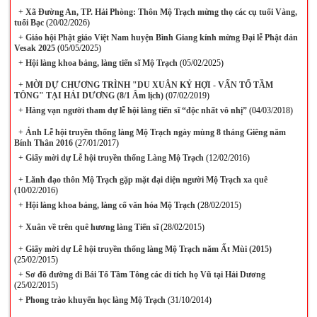
+
Xã Đường An, TP. Hải Phòng: Thôn Mộ Trạch mừng thọ các cụ tuổi Vàng,
tuổi Bạc
(20/02/2026)
+
Giáo hội Phật giáo Việt Nam huyện Bình Giang kính mừng Đại lễ Phật đản
Vesak 2025
(05/05/2025)
+
Hội làng khoa bảng, làng tiến sĩ Mộ Trạch
(05/02/2025)
+
MỜI DỰ CHƯƠNG TRÌNH "DU XUÂN KỶ HỢI - VẤN TỔ TẦM
TÔNG" TẠI HẢI DƯƠNG (8/1 Âm lịch)
(07/02/2019)
+
Hàng vạn người tham dự lễ hội làng tiến sĩ “độc nhất vô nhị”
(04/03/2018)
+
Ảnh Lễ hội truyền thống làng Mộ Trạch ngày mùng 8 tháng Giêng năm
Bính Thân 2016
(27/01/2017)
+
Giấy mời dự Lễ hội truyền thống Làng Mộ Trạch
(12/02/2016)
+
Lãnh đạo thôn Mộ Trạch gặp mặt đại diện người Mộ Trạch xa quê
(10/02/2016)
+
Hội làng khoa bảng, làng cổ văn hóa Mộ Trạch
(28/02/2015)
+
Xuân về trên quê hương làng Tiến sĩ
(28/02/2015)
+
Giấy mời dự Lễ hội truyền thống làng Mộ Trạch năm Ất Mùi (2015)
(25/02/2015)
+
Sơ đồ đường đi Bái Tổ Tầm Tông các di tích họ Vũ tại Hải Dương
(25/02/2015)
+
Phong trào khuyến học làng Mộ Trạch
(31/10/2014)