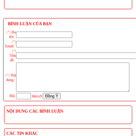
BÌNH LUẬN CỦA BẠN
(*)
Họ
tên:
(*)
Email:
(*)
Tiêu
đề:
(*)
Nội
dung:
Mã:
hikvy9
NỘI DUNG CÁC BÌNH LUẬN
CÁC TIN KHÁC