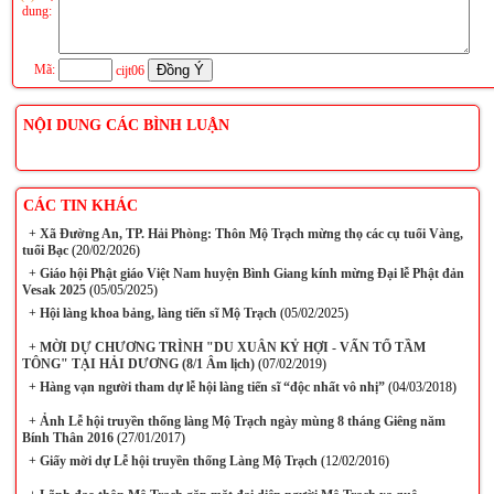
dung:
Mã:
cijt06
NỘI DUNG CÁC BÌNH LUẬN
CÁC TIN KHÁC
+
Xã Đường An, TP. Hải Phòng: Thôn Mộ Trạch mừng thọ các cụ tuổi Vàng,
tuổi Bạc
(20/02/2026)
+
Giáo hội Phật giáo Việt Nam huyện Bình Giang kính mừng Đại lễ Phật đản
Vesak 2025
(05/05/2025)
+
Hội làng khoa bảng, làng tiến sĩ Mộ Trạch
(05/02/2025)
+
MỜI DỰ CHƯƠNG TRÌNH "DU XUÂN KỶ HỢI - VẤN TỔ TẦM
TÔNG" TẠI HẢI DƯƠNG (8/1 Âm lịch)
(07/02/2019)
+
Hàng vạn người tham dự lễ hội làng tiến sĩ “độc nhất vô nhị”
(04/03/2018)
+
Ảnh Lễ hội truyền thống làng Mộ Trạch ngày mùng 8 tháng Giêng năm
Bính Thân 2016
(27/01/2017)
+
Giấy mời dự Lễ hội truyền thống Làng Mộ Trạch
(12/02/2016)