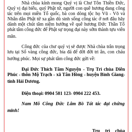
Nhà chùa kính mong Quý vị là
Chư Tôn Thiền Đức,
Quý vị đại biểu, quý Phật tử, người con quê hương đang công
tác trên mọi miền Tổ quốc, bà con dòng tộc họ Vũ - Võ và
Nhân dân Phật tử xa gần
dù sinh sống công tác ở nơi đâu hãy
dành một chút tâm niệm hướng về quê hương Đức Thần Tổ
phát tâm công đức để Phật sự trọng đại này sớm thành tựu viên
mãn.
Công đức của chư quý vị sẽ được Nhà chùa trân trọng
lưu tại Sổ vàng công đức, bia đá để đời đời tri ân, con cháu
hưởng phúc. Mọi sự phát tâm công đức gửi về:
Đại Đức Thích Tâm Nguyện - Trụ Trì chùa Diên
Phúc - thôn Mộ Trạch - xã Tân Hồng - huyện Bình Giang-
tỉnh Hải Dương.
Điện thoại: 0904 581 123- 0904 222 453.
Nam
Mô Công Đức Lâm Bồ Tát tác đại chứng
minh!
Trụ trì chùa