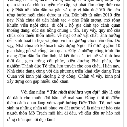
quan tâm của chính quyền các cấp, sự phát tâm công đức của
quý Phật tử nhân dân xa gần và quý vị hậu duệ Vũ tộc nên
từng bước ngôi chùa được tu sửa. Đặc biệt từ năm 2010 đến
nay, Nhà chùa đã tiến hành tạc 4 pho Phật tượng, mở rộng
khuôn viên ngôi chùa, di dời 1 hộ gia đình tạo cảnh quan
thoáng đãng, đúc đại hồng chung 1 tấn. Tuy vậy, quy mô của
chùa còn thiếu thốn nhiều về mặt cơ sở vật chất, ảnh hưởng
đến sinh hoạt tu học và phục vụ tín ngưỡng cho nhân dân. Do
vậy, Nhà chùa có kế hoạch xây dựng Ngôi Tổ đường gồm 10
gian bằng gỗ và cổng Tam quan. Đây là những công trình lớn
mang đậm dấu ấn tâm linh, là kết tinh của trí tuệ và tinh hoa
thời đại, gieo trồng cội phúc, xiển dương Phật pháp, tôn
nghiêm Thánh đức Tổ tiên, lưu truyền cho con cháu. Hiện nay,
Nhà chùa đang cùng với địa phương triển khai xây dựng Tam
Quan với kinh phí khoảng 2 tỷ đồng. Chính vì vậy, kinh phí
xây dựng còn gặp nhiều khó khăn.
Với tâm niệm
“ Tác nhất thời lưu vạn đại”
đây là của
để dành cho muôn đời hậu thế mai sau. Đồng thời tô điểm
thêm cảnh quan làng xóm- quê hương Đức Thần Tổ, nơi sản
sinh ra những nhân tài phục vụ đất nước và là niềm tự hào của
người thôn Mộ Trạch mỗi khi đi đâu, về đâu đều tự hào nói
rằng chùa quê tôi đẹp lắm!