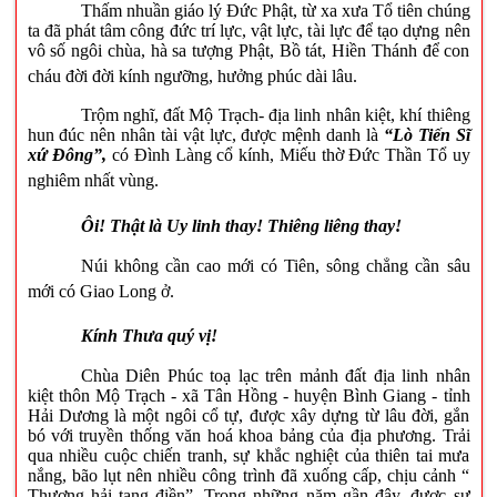
Thấm nhuần giáo lý Đức Phật, từ xa xưa Tổ tiên chúng
ta đã phát tâm công đức trí lực, vật lực, tài lực để tạo dựng nên
vô số ngôi chùa, hà sa tượng Phật, Bồ tát, Hiền Thánh để con
cháu đời đời kính ngưỡng, hưởng phúc dài lâu.
Trộm nghĩ, đất Mộ Trạch- địa linh nhân kiệt, khí thiêng
hun đúc nên nhân tài vật lực, được mệnh danh là
“Lò Tiến Sĩ
xứ Đông”,
có Đình Làng cổ kính, Miếu thờ Đức Thần Tổ uy
nghiêm nhất vùng.
Ôi! Thật là Uy linh thay! Thiêng liêng thay!
Núi không cần cao mới có Tiên, sông chẳng cần sâu
mới có Giao Long ở.
Kính Thưa quý vị!
Chùa Diên Phúc toạ lạc trên mảnh đất địa linh nhân
kiệt thôn Mộ Trạch - xã Tân Hồng - huyện Bình Giang - tỉnh
Hải Dương là một ngôi cổ tự, được xây dựng từ lâu đời, gắn
bó với truyền thống văn hoá khoa bảng của địa phương. Trải
qua nhiều cuộc chiến tranh, sự khắc nghiệt của thiên tai mưa
nắng, bão lụt nên nhiều công trình đã xuống cấp, chịu cảnh “
Thương hải tang điền”. Trong những năm gần đây, được sự