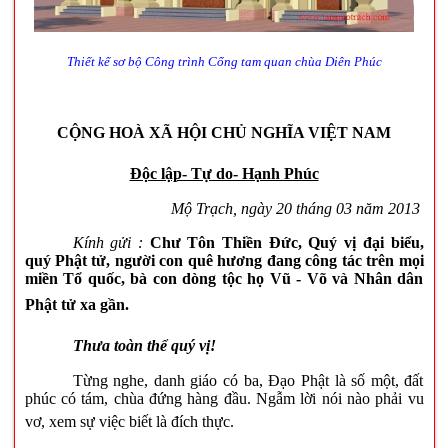
Thiết kế sơ bộ Công trình Cổng tam quan chùa Diên Phúc
CỘNG HOÀ XÃ HỘI CHỦ NGHĨA VIỆT
NAM
Độc lập- Tự do- Hạnh Phúc
Mộ Trạch, ngày 20 tháng 03 năm 2013
Kính gửi :
Chư Tôn Thiền Đức, Quý vị đại biểu,
quý Phật tử, người con quê hương đang công tác trên mọi
miền Tổ quốc, bà con dòng tộc họ Vũ - Võ và Nhân dân
Phật tử xa gần
.
Thưa toàn thể quý vị!
Từng nghe, danh giáo có ba, Đạo Phật là số một, đất
phúc có tám, chùa đứng hàng đầu. Ngẫm lời nói nào phải vu
vơ, xem sự việc biết là đích thực.