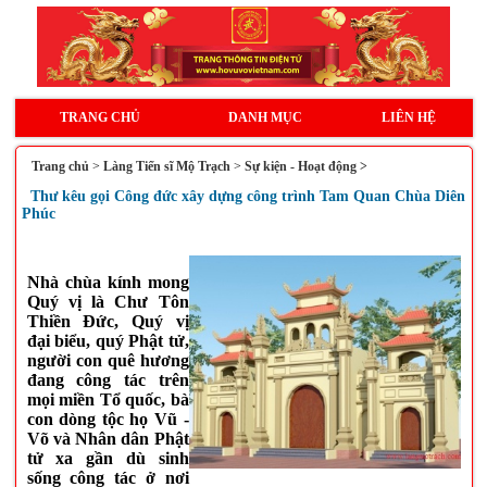
TRANG CHỦ
DANH MỤC
LIÊN HỆ
Trang chủ
>
Làng Tiến sĩ Mộ Trạch
>
Sự kiện - Hoạt động >
Thư kêu gọi Công đức xây dựng công trình Tam Quan Chùa Diên
Phúc
Nhà chùa kính mong
Quý vị là
Chư Tôn
Thiền Đức, Quý vị
đại biểu, quý Phật tử,
người con quê hương
đang công tác trên
mọi miền Tổ quốc, bà
con dòng tộc họ Vũ -
Võ và Nhân dân Phật
tử xa gần
dù sinh
sống công tác ở nơi