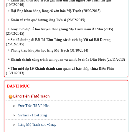
+
Lãnh đạo thôn Mộ Trạch gặp mặt đại diện người Mộ Trạch xa quê
(10/02/2016)
+
Hội làng khoa bảng, làng cổ văn hóa Mộ Trạch
(28/02/2015)
+
Xuân về trên quê hương làng Tiến sĩ
(28/02/2015)
+
Giấy mời dự Lễ hội truyền thống làng Mộ Trạch năm Ất Mùi (2015)
(25/02/2015)
+
Sơ đồ đường đi Bái Tổ Tầm Tông các di tích họ Vũ tại Hải Dương
(25/02/2015)
+
Phong trào khuyến học làng Mộ Trạch
(31/10/2014)
+
Khánh thành công trình tam quan và tam bảo chùa Diên Phúc
(28/11/2013)
+
Thư mời dự Lễ Khánh thành tam quan và bảo tháp chùa Diên Phúc
(13/11/2013)
DANH MỤC
Làng Tiến sĩ Mộ Trạch
Đức Thần Tổ Vũ Hồn
Sự kiện - Hoạt động
Làng Mộ Trạch xưa và nay