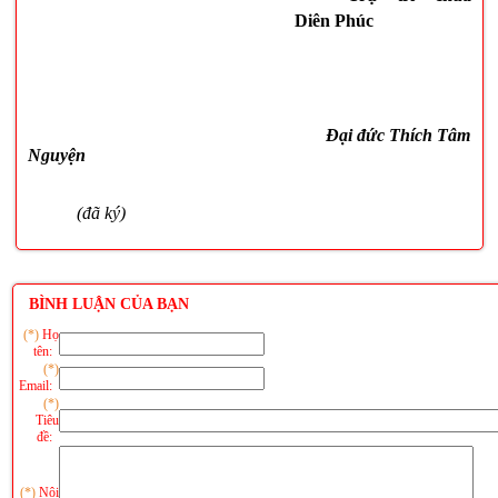
Diên Phúc
Đại đức Thích Tâm
Nguyện
(đã ký)
BÌNH LUẬN CỦA BẠN
(*)
Họ
tên:
(*)
Email:
(*)
Tiêu
đề:
(*)
Nội