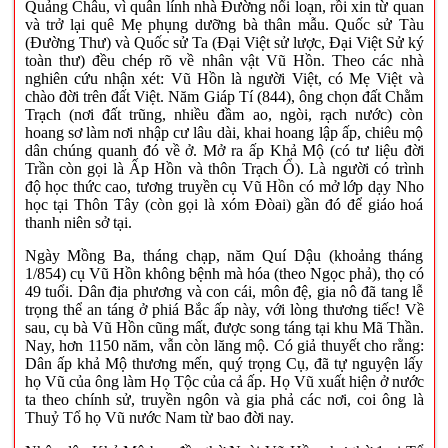
Quảng Châu, vì quân lính nhà Đường nổi loạn, rồi xin từ quan
và trở lại quê Mẹ phụng dưỡng bà thân mẫu. Quốc sử Tàu
(Đường Thư) và Quốc sử Ta (Đại Việt sử lược, Đại Việt Sử ký
toàn thư) đều chép rõ về nhân vật Vũ Hồn. Theo các nhà
nghiên cứu nhận xét: Vũ Hồn là người Việt, có Mẹ Việt và
chào đời trên đất Việt. Năm Giáp Tí (844), ông chọn đất Chằm
Trạch (nơi đất trũng, nhiều đầm ao, ngòi, rạch nước) còn
hoang sơ làm nơi nhập cư lâu dài, khai hoang lập ấp, chiêu mộ
dân chúng quanh đó về ở. Mở ra ấp Khả Mộ (có tư liệu đời
Trần còn gọi là Ấp Hồn và thôn Trạch Ổ). Là người có trình
độ học thức cao, tương truyền cụ Vũ Hồn có mở lớp dạy Nho
học tại Thôn Tây (còn gọi là xóm Đòai) gần đó để giáo hoá
thanh niên sở tại.
Ngày Mồng Ba, tháng chạp, năm Quí Dậu (khoảng tháng
1/854) cụ Vũ Hồn không bệnh mà hóa (theo Ngọc phả), thọ có
49 tuổi. Dân địa phương và con cái, môn đệ, gia nô đã tang lễ
trọng thể an táng ở phiá Bắc ấp này, với lòng thương tiếc! Về
sau, cụ bà Vũ Hồn cũng mất, được song táng tại khu Mã Thần.
Nay, hơn 1150 năm, vẫn còn lăng mộ. Có giả thuyết cho rằng:
Dân ấp khả Mộ thương mến, quý trọng Cụ, đã tự nguyện lấy
họ Vũ của ông làm Họ Tộc của cả ấp. Họ Vũ xuất hiện ở nước
ta theo chính sử, truyền ngôn và gia phả các nơi, coi ông là
Thuỷ Tổ họ Vũ nước Nam từ bao đời nay.