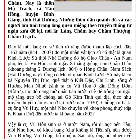
Châu). Nay là thôn
Mộ Trạch, xã Tân
Hồng, huyện Bình
Giang, tỉnh Hải Dương. Nhưng thôn dân quanh đó và các
người lớn tuổi trong làng quen miệng theo truyền thống từ
ngàn xưa để lại, nói là: Làng Chằm hay Chằm Thượng,
Chằm Trạch.
Đây là một làng có sự tích rõ ràng được thành lập cách đây
1163 năm (844 - 2007) do một nhân vật lịch sử có thật là quan
Kinh Lược Sứ thời Nhà Đường đô hộ Giao Châu - An Nam
phủ, tên là Vũ Hồn, sinh ngày 8 tháng giêng, năm Giáp Thân
(khoảng tháng 2 Dương lịch, 804) ở Hồng Châu, Nam Sách
(Hải Dương nay). Ông có Mẹ vị quan Kinh Lược Sứ này là cụ
bà Nguyễn Thị Đức, quê thật ở Kiệt Đặc, Chí Linh, sống ở
Hương Man Nhuế (sinh ra cụ Vũ Hồn ở gần Đống Dờm
(Rờm?), lúc đó đang mở quán bán nước chè để trông coi ngôi
mộ táng treo bố chồng tại Gò Kim Tinh quí địa, theo như
truyền thuyết dân gian sở tại trước năm 1930). Chồng cu bà là
cụ ông Vũ Huy, một nhà Nho chuyên về khoa phong thuỷ (địa
lý Kham Dư) đến nước ta khỏang năm 802?
Vậy là cụ Vũ Hồn sinh ra ở nước Nam, rồi đi học bên Tàu,
giỏi Nho học, có khoa bảng (chứ không là Tiến sĩ), nên được
Vua Đường Vũ Tông, bổ nhiệm. Sau đó, ông bỏ nhiệm về