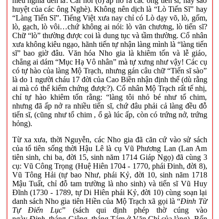
hiểu nghĩa đen là: Cái nôi (ổ) ấp nở ra các ông tiến sĩ, hay sào
huyệt của các ông Nghè). Không nên dịch là “Lò Tiến Sĩ” hay
“Làng Tiến Sĩ”. Tiếng Việt xưa nay chỉ có Lò dạy võ, lò, gốm,
lò, gạch, lò vôi…chứ không ai nói: lò văn chương, lò tiến sĩ?
Chữ “lò” thường được coi là dung tục và tầm thường. Cổ nhân
xưa không kiêu ngạo, hãnh tiến tự nhận làng mình là “làng tiến
sĩ” bao giờ đâu. Văn hóa Nho gia là khiêm tốn và lễ giáo,
chẳng ai dám “Mục Hạ Vô nhân” mà tự xưng như vậy! Các cụ
có tự hào của làng Mộ Trạch, nhưng gán câu chữ “Tiến sĩ sào”
là do 1 người cháu 17 đời của Cao Biền nhận định thế (dù rằng
ai mà có thể kiểm chứng được?). Cổ nhân Mộ Trạch rất tế nhị,
chỉ tự hào khiêm tốn rằng: “làng tôi nhỏ bé như tổ chim,
nhưng đã ấp nở ra nhiều tiến sĩ, chứ đâu phải cả làng đều đỗ
tiến sĩ, (cũng như tổ chim , ổ gà lúc ấp, còn có trứng nở, trứng
hỏng).
Từ xa xưa, thời Nguyễn, các Nho gia đã căn cứ vào sử sách
của tổ tiên sống thời Hậu Lê là cụ Vũ Phương Lan (Lan Am
tiên sinh, chi ba, đời 15, sinh năm 1714 Giáp Ngọ) đã cùng 3
cụ: Vũ Công Trọng (Huệ Hiên 1704 - 1770, phái Đinh, đời 8),
Vũ Tông Hải (tự bao Như, phái Kỷ, đời 10, sinh năm 1718
Mậu Tuất, chỉ đỗ tam trường là nho sinh) và tiến sĩ Vũ Huy
Đĩnh (1730 - 1789, tự Di Hiên phái Kỷ, đời 10) cùng soạn lại
danh sách Nho gia tiên Hiền của Mộ Trạch xã gọi là “
Đinh Từ
Tự Điển Lục
” (sách qui định phép thờ cúng vào
ngày
Đinh
tháng Giêng, tháng Tám ở Văn Chỉ của làng). Bốn