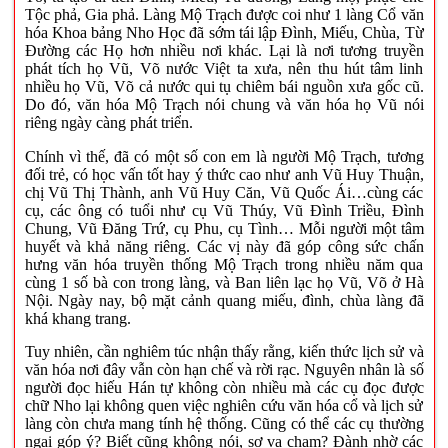
Tộc phả, Gia phả. Làng Mộ Trạch được coi như 1 làng Cổ văn
hóa Khoa bảng Nho Học đã sớm tái lập Đình, Miếu, Chùa, Từ
Đường các Họ hơn nhiều nơi khác. Lại là nơi tương truyền
phát tích họ Vũ, Võ nước Việt ta xưa, nên thu hút tâm linh
nhiều họ Vũ, Võ cả nước qui tụ chiêm bái nguồn xưa gốc cũ.
Do đó, văn hóa Mộ Trạch nói chung và văn hóa họ Vũ nói
riêng ngày càng phát triển.
Chính vì thế, đã có một số con em là người Mộ Trạch, tương
đối trẻ, có học vấn tốt hay ý thức cao như anh Vũ Huy Thuận,
chị Vũ Thị Thành, anh Vũ Huy Căn, Vũ Quốc Ái…cùng các
cụ, các ông có tuổi như cụ Vũ Thúy, Vũ Đình Triều, Đình
Chung, Vũ Đăng Trứ, cụ Phu, cụ Tình… Mỗi người một tâm
huyết và khả năng riêng. Các vị này đã góp công sức chấn
hưng văn hóa truyền thống Mộ Trạch trong nhiều năm qua
cùng 1 số bà con trong làng, và Ban liên lạc họ Vũ, Võ ở Hà
Nội. Ngày nay, bộ mặt cảnh quang miếu, đình, chùa làng đã
khá khang trang.
Tuy nhiên, cần nghiêm túc nhận thấy rằng, kiến thức lịch sử và
văn hóa nơi đây vẫn còn hạn chế và rời rạc. Nguyên nhân là số
người đọc hiếu Hán tự không còn nhiều mà các cụ đọc được
chữ Nho lại không quen việc nghiên cứu văn hóa cổ và lịch sử
làng còn chưa mang tính hệ thống. Cũng có thể các cụ thường
ngại góp ý? Biết cũng không nói, sợ va chạm? Đành nhờ các