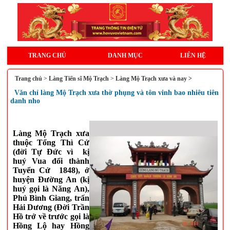
TRANG CHỦ
DANH MỤC
LIÊN HỆ
Trang chủ
>
Làng Tiến sĩ Mộ Trạch
>
Làng Mộ Trạch xưa và nay >
Văn chỉ làng Mộ Trạch xưa thờ phụng và tôn vinh bao nhiêu tiên
danh nho
Làng Mộ Trạch xưa
thuộc Tổng Thì Cử
(đời Tự Đức vì kị
huý Vua đổi thành
Tuyển Cử 1848), ở
huyện Đường An (kị
huý gọi là Năng An),
Phủ Bình Giang, trấn
Hải Dương (Đời Trần
Hồ trở về trước gọi là
Hồng Lộ hay Hồng