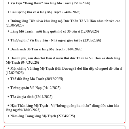
+
Vụ kiện “Đống Dờm” của làng Mộ Trạch
(25/07/2026)
+
Câu lạc bộ thơ cổ ở làng Mộ Trạch
(24/07/2026)
+
Đường làng Tiến sĩ và khu lăng mộ Đức Thần Tổ Vũ Hồn nhìn từ trên cao
(28/06/2026)
+
Làng Mộ Trach - một làng quê nhỏ có 36 tiến sĩ
(12/06/2026)
+
Thượng thư Vũ Huy Tấn - Nhà ngoại giao tài ba
(23/05/2026)
+
Danh sách 36 Tiến sĩ làng Mộ Trạch
(01/04/2026)
+
Hoành phi, câu đối chứ Hán ở miếu thờ đức Thần tổ Vũ Hồn và đình làng
Mộ Trạch
(04/03/2026)
+
Một chi họ Vũ làng Mộ Trạch (Hải Dương) 3 đời liên tiếp có người đỗ tiến sĩ
(17/02/2026)
+
Thế đất làng Mộ Trạch
(30/12/2025)
+
Tướng quân Vũ Nạp
(01/12/2025)
+
Tòa án gia đình
(12/11/2025)
+
Hậu Thần làng Mộ Trạch - Vị “lưỡng quốc phu nhân” dùng đức cảm hóa
lòng người
(18/09/2025)
+
Năm ông Trạng làng Mộ Trạch
(27/04/2025)