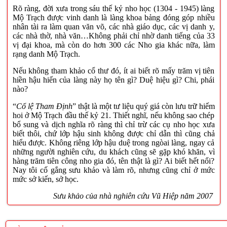
Rõ ràng, đời xưa trong sáu thế kỷ nho học (1304 - 1945) làng
Mộ Trạch được vinh danh là làng khoa bảng đóng góp nhiều
nhân tài ra làm quan văn võ, các nhà giáo dục, các vị danh y,
các nhà thờ, nhà văn…Không phải chỉ nhờ danh tiếng của 33
vị đại khoa, mà còn do hơn 300 các Nho gia khác nữa, làm
rạng danh Mộ Trạch.
Nếu không tham khảo cổ thư đó, ít ai biết rõ mấy trăm vị tiên
hiền hậu hiến của làng này họ tên gì? Duệ hiệu gì? Chi, phái
nào?
“
Cổ lệ Tham Định
” thật là một tư liệu quý giá còn lưu trữ hiếm
hoi ở Mộ Trạch đầu thế kỷ 21. Thiết nghĩ, nếu không sao chép
bổ sung và dịch nghĩa rõ ràng thì chỉ trừ các cụ nho học xưa
biết thôi, chứ lớp hậu sinh không được chỉ dẫn thì cũng chả
hiểu được. Không riêng lớp hậu duệ trong ngòai làng, ngay cả
những người nghiên cứu, du khách cũng sẽ gặp khó khăn, vì
hàng trăm tiên công nho gia đó, tên thật là gì? Ai biết hết nổi?
Nay tôi cố gắng sưu khảo và làm rõ, nhưng cũng chỉ ở mức
mức sở kiến, sở học.
Sưu khảo của nhà nghiên cứu Vũ Hiệp năm
2007