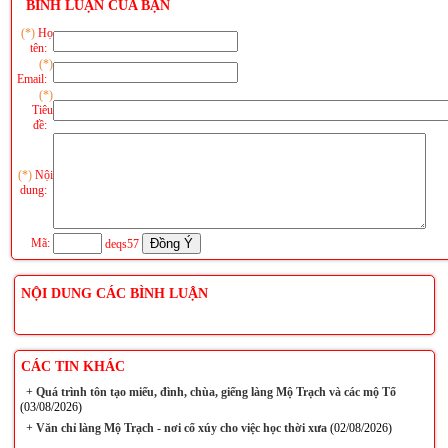
BÌNH LUẬN CỦA BẠN
(*)
Họ
tên:
(*)
Email:
(*)
Tiêu
đề:
(*)
Nội
dung:
Mã:
deqs57
NỘI DUNG CÁC BÌNH LUẬN
CÁC TIN KHÁC
+
Quá trình tôn tạo miếu, đình, chùa, giếng làng Mộ Trạch và các mộ Tổ
(03/08/2026)
+
Văn chỉ làng Mộ Trạch - nơi cổ xúy cho việc học thời xưa
(02/08/2026)