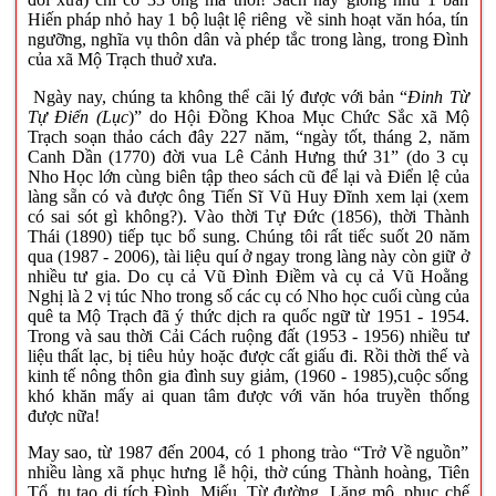
Hiến pháp nhỏ hay 1 bộ luật lệ riêng về sinh hoạt văn hóa, tín
ngưỡng, nghĩa vụ thôn dân và phép tắc trong làng, trong Đình
của xã Mộ Trạch thuở xưa.
Ngày nay, chúng ta không thể cãi lý được với bản “
Đinh Từ
Tự Điển (Lục
)” do Hội Đồng Khoa Mục Chức Sắc xã Mộ
Trạch soạn thảo cách đây 227 năm, “ngày tốt, tháng 2, năm
Canh Dần (1770) đời vua Lê Cảnh Hưng thứ 31” (do 3 cụ
Nho Học lớn cùng biên tập theo sách cũ để lại và Điển lệ của
làng sẵn có và được ông Tiến Sĩ Vũ Huy Đĩnh xem lại (xem
có sai sót gì không?). Vào thời Tự Đức (1856), thời Thành
Thái (1890) tiếp tục bổ sung. Chúng tôi rất tiếc suốt 20 năm
qua (1987 - 2006), tài liệu quí ở ngay trong làng này còn giữ ở
nhiều tư gia. Do cụ cả Vũ Đình Điềm và cụ cả Vũ Hoằng
Nghị là 2 vị túc Nho trong số các cụ có Nho học cuối cùng của
quê ta Mộ Trạch đã ý thức dịch ra quốc ngữ từ 1951 - 1954.
Trong và sau thời Cải Cách ruộng đất (1953 - 1956) nhiều tư
liệu thất lạc, bị tiêu hủy hoặc được cất giấu đi. Rồi thời thế và
kinh tế nông thôn gia đình suy giảm, (1960 - 1985),cuộc sống
khó khăn mấy ai quan tâm được với văn hóa truyền thống
được nữa!
May sao, từ 1987 đến 2004, có 1 phong trào “Trở Về nguồn”
nhiều làng xã phục hưng lễ hội, thờ cúng Thành hoàng, Tiên
Tổ, tu tạo di tích Đình, Miếu, Từ đường, Lăng mộ, phục chế