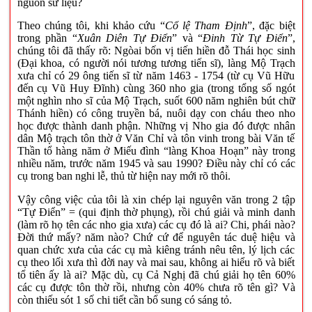
nguồn sử liệu?
Theo chúng tôi, khi khảo cứu “
Cổ lệ Tham Định
”, đặc biệt
trong phần “
Xuân Diên Tự Điển
” và “
Đinh Từ Tự Điển
”,
chúng tôi đã thấy rõ: Ngòai bốn vị tiến hiền đỗ Thái học sinh
(Đại khoa, có người nói tương tương tiến sĩ), làng Mộ Trạch
xưa chỉ có 29 ông tiến sĩ từ năm 1463 - 1754 (từ cụ Vũ Hữu
đến cụ Vũ Huy Đĩnh) cùng 360 nho gia (trong tổng số ngót
một nghìn nho sĩ của Mộ Trạch, suốt 600 năm nghiên bút chữ
Thánh hiền) có công truyền bá, nuôi dạy con cháu theo nho
học được thành danh phận. Những vị Nho gia đó được nhân
dân Mộ trạch tôn thờ ở Văn Chỉ và tôn vinh trong bài Văn tế
Thần tổ hàng năm ở Miếu đình “làng Khoa Hoạn” này trong
nhiều năm, trước năm 1945 và sau 1990? Điều này chỉ có các
cụ trong ban nghi lễ, thủ từ hiện nay mới rõ thôi.
Vậy công việc của tôi là xin chép lại nguyên văn trong 2 tập
“Tự Điển” = (qui định thờ phụng), rồi chú giải và minh danh
(làm rõ họ tên các nho gia xưa) các cụ đó là ai? Chi, phái nào?
Đời thứ mấy? năm nào? Chứ cứ để nguyên tác duệ hiệu và
quan chức xưa của các cụ mà kiêng tránh nêu tên, lý lịch các
cụ theo lối xưa thì đời nay và mai sau, không ai hiểu rõ và biết
tổ tiên ấy là ai? Mặc dù, cụ Cả Nghị đã chú giải họ tên 60%
các cụ được tôn thờ rồi, nhưng còn 40% chưa rõ tên gì? Và
còn thiếu sót 1 số chi tiết cần bổ sung có sáng tỏ.