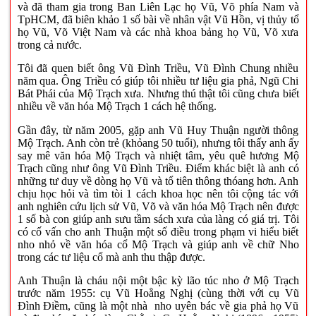
và đã tham gia trong Ban Liên Lạc họ Vũ, Võ phía Nam và
TpHCM, đã biên khảo 1 số bài về nhân vật Vũ Hồn, vị thủy tổ
họ Vũ, Võ Việt Nam và các nhà khoa bảng họ Vũ, Võ xưa
trong cả nước.
Tôi đã quen biết ông Vũ Đình Triều, Vũ Đình Chung nhiều
năm qua. Ông Triều có giúp tôi nhiều tư liệu gia phả, Ngũ Chi
Bát Phái của Mộ Trạch xưa. Nhưng thú thật tôi cũng chưa biết
nhiều về văn hóa Mộ Trạch 1 cách hệ thống.
Gần đây, từ năm 2005, gặp anh Vũ Huy Thuận người thông
Mộ Trạch. Anh còn trẻ (khỏang 50 tuổi), nhưng tôi thấy anh ấy
say mê văn hóa Mộ Trạch và nhiệt tâm, yêu quê hương Mộ
Trạch cũng như ông Vũ Đình Triều. Điểm khác biệt là anh có
những tư duy về dòng họ Vũ và tổ tiên thông thóang hơn. Anh
chịu học hỏi và tìm tòi 1 cách khoa học nên tôi cộng tác với
anh nghiên cứu lịch sử Vũ, Võ và văn hóa Mộ Trạch nên được
1 số bà con giúp anh sưu tầm sách xưa của làng có giá trị. Tôi
có cố vấn cho anh Thuận một số điều trong phạm vi hiểu biết
nho nhỏ về văn hóa cổ Mộ Trạch và giúp anh về chữ Nho
trong các tư liệu cổ mà anh thu thập được.
Anh Thuận là cháu nội một bậc kỳ lão túc nho ở Mộ Trạch
trước năm 1955: cụ Vũ Hoằng Nghị (cùng thời với cụ Vũ
Đình Điềm, cũng là một nhà nho uyên bác về gia phả họ Vũ