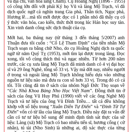
và địa chí, văn hóa làng Chằm). Cụ Hoằng Nghị (1896 - 1955)
có công lớn đối với phái Kỷ họ Vũ và làng Mộ Trạch, vì đã
dịch quốc ngữ cả nghìn trang Gia phả, Thần tích, Ngọc phả,
Hương lê…mà tôi mới được đọc có 1 phần nhỏ đã thấy cụ có
ý thức văn hóa, cao kiến, thức thời trong lúc Hán học suy tàn.
Xin vinh danh công sức dịch thuật của cụ.
Mới hai, ba tháng nay (từ tháng 3 đến tháng 5/2007) anh
Thuận đưa tôi cuốn : “Cổ Lệ Tham Định” của tiền nhân Mộ
Trạch soạn ra bằng chữ Nho, do cụ Hoằng Nghị dịch ra quốc
ngữ từ năm Quý Tỵ (1953), mới tìm lại được trong làng. Đọc
xong, tôi vô cùng thích thú và ngạc nhiên. Từ hơn 200 năm
trước, các cụ xưa làng Mộ Trạch đã minh danh có 4 vị đại học
sĩ và 29 ông Nghè, tổng số 33 vị. Vậy mà đời nay, nhiều người
ở trong và ngoài làng Mộ Trạch không hiểu dựa vào những
nguồn tư liệu nào mà đưa ra con số hơn 33 vị. Trong đó có cả
tôi. Tôi cũng đã tin ở sách của nhóm Ngô Đức Thọ soạn về
“
Các Nhà Khoa Bảng Nho Học Việt Nam
”. Đồng thời tin ở
sách của ông Vũ Huy Phú (1990) viết về các ông Nghè Mộ
Trạch và tư liệu của ông Vũ Đình Triều… tất cả đều không
khớp với số liệu trong “
Xuân Diên Tự Điển
” và “
Đinh Từ Tự
Điển
” vốn có từ lâu của làng Mộ Trạch. Điều này đặt ra vấn đề
cần có tư tư liệu bổ sung để minh định tính sát thực của sử
liệu: Làng (xã) Mộ Trạch có bao nhiêu tiến sĩ, hương cống ( cử
nhân), tú tài (Nho Sinh) là những ai, độ xác thực của từng