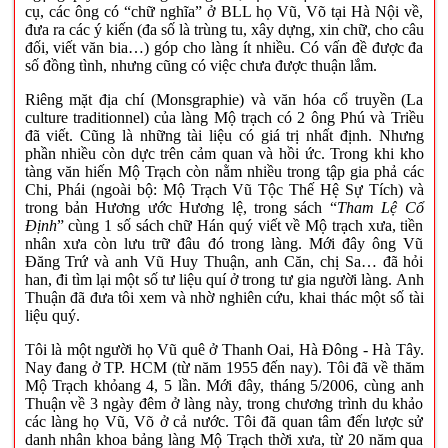
cụ, các ông có “chữ nghĩa” ở BLL họ Vũ, Võ tại Hà Nội về,
đưa ra các ý kiến (đa số là trùng tu, xây dựng, xin chữ, cho câu
đối, viết văn bia…) góp cho làng ít nhiều. Có vấn đề được đa
số đồng tình, nhưng cũng có việc chưa được thuận lắm.
Riêng mặt địa chí (Monsgraphie) và văn hóa cổ truyền (La
culture traditionnel) của làng Mộ trạch có 2 ông Phú và Triều
đã viết. Cũng là những tài liệu có giá trị nhất định. Nhưng
phần nhiều còn dực trên cảm quan và hồi ức. Trong khi kho
tàng văn hiến Mộ Trạch còn nằm nhiều trong tập gia phả các
Chi, Phái (ngoài bộ: Mộ Trạch Vũ Tộc Thế Hệ Sự Tích) và
trong bản Hương ước Hương lệ, trong sách “
Tham Lệ Cổ
Định
” cùng 1 số sách chữ Hán quý viết về Mộ trạch xưa, tiền
nhân xưa còn lưu trữ đâu đó trong làng. Mới đây ông Vũ
Đăng Trứ và anh Vũ Huy Thuận, anh Căn, chị Sa… đã hỏi
han, đi tìm lại một số tư liệu quí ở trong tư gia người làng. Anh
Thuận đã đưa tôi xem và nhờ nghiên cứu, khai thác một số tài
liệu quý.
Tôi là một người họ Vũ quê ở Thanh Oai, Hà Đông - Hà Tây.
Nay đang ở TP. HCM (từ năm 1955 đến nay). Tôi đã về thăm
Mộ Trạch khỏang 4, 5 lần. Mới đây, tháng 5/2006, cùng anh
Thuận về 3 ngày đêm ở làng này, trong chương trình du khảo
các làng họ Vũ, Võ ở cả nước. Tôi đã quan tâm đến lược sử
danh nhân khoa bảng làng Mộ Trạch thời xưa, từ 20 năm qua