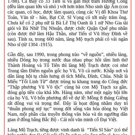
1788). Cả thảy có 33 Tiến sĩ và gần một trăm Hương Cống
(đều làm quan lớn và nhỏ ) với hơn trăm Nho sinh tập Ấm (con
các quan, có học, được làm quan), cùng các Vị đỗ Khoa Thư
Toán, Văn từ - hàn, Bạt Cử, Sĩ Vọng có tới mấy trăm ông.
Chưa kể có 2 phụ nữ là Bà Lê Thị Oanh là 1 nữ Nho Gia tài
giỏi và Bà Nhữ Thị Nhuận, được chức Quận Quế phu nhân
(còn được thờ làm Hậu Thần, như Tiến sĩ Vũ Huy Đĩnh về
sau). Tính ra, trong 600 năm, làng Mộ trạch phải có vài ngàn
Nho sĩ (từ 1304 -1915).
Gần đây, sau 1990, trong phong trào “về nguồn”, nhiều làng,
nhiều Dòng họ trong nước đua nhau phục hồi tâm linh thờ
Thành Hoàng và Tổ Tiên thì làng Mộ Trạch được coi như
Trung tâm Điểm nguồn gốc họ Vũ, Võ cả nước. Khắp nơi và
dân làng hội tụ chấn hưng di tích Miếu, Đình, Chùa. Nhất là
Miếu “Tối Linh Từ” được trùng tu khang trang do Công đức
“Thập phương Vũ Võ tộc” cùng bà con Mộ Trạch xa gần,
đóng góp tiền của khá lớn. Hàng năm, như một ngày hội lớn
của họ Vũ, Võ bốn phương đổ về dự lễ: Mồng 8 tháng Giêng
rất đông vui và trọng thể. Đây là họat động nhằm duy trì
“thuần phong mỹ tục” trong đời sống văn hóa dòng họ Việt
Nam, một phần của truyền thống văn hóa và tín ngưỡng dân
gian ở đồng bằng Bắc Bộ - Cái nôi văn minh cổ Đại Việt.
Làng Mộ Trạch, từng được vinh danh là “Tiến Sĩ Sào” (có thể