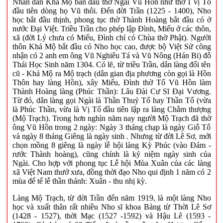
Nhân dân Khả Mộ ban đầu thờ Ngài Vũ Hồn như thờ 1 vị Tổ
đầu tiên dòng họ Vũ thôi. Đến đời Trần (1225 - 1400), Nho
học bắt đầu thịnh, phong tục thờ Thành Hoàng bắt đầu có ở
nước Đại Việt. Triều Trần cho phép lập Đình, Miếu ở các thôn,
xã (đời Lý chưa có Miếu, Đình chỉ có Chùa thờ Phật). Người
thôn Khả Mộ bắt đầu có Nho học cao, được bộ Việt Sử công
nhận có 2 anh em ông Vũ Nghiêu Tá và Vũ Nông (Hán Bi) đỗ
Thái Học Sinh năm 1304. Có lẽ, từ triều Trần, dân làng đổi tên
cũ - Khả Mộ ra Mộ trạch (dân gian địa phương còn gọi là Hồn
Thôn hay làng Hồn), xây Miếu, Đình thờ Tổ Vũ Hồn làm
Thành Hoàng làng (Phúc Thần): Lâu Đài Cư Sĩ Đại Vương.
Từ đó, dân làng gọi Ngài là Thần Thuỷ Tổ hay Thần Tổ (vừa
là Phúc Thần, vừa là Vị Tổ đầu tiên lập ra làng Chằm thượng
(Mộ Trạch). Trong hơn nghìn năm nay người Mộ Trạch đã thờ
ông Vũ Hồn trong 2 ngày: Ngày 3 tháng chạp là ngày Giỗ Tổ
và ngày 8 tháng Giêng là ngày sinh . Nhưng từ đời Lê Sơ, mới
chọn mồng 8 giêng là ngày lễ hội làng Kỳ Phúc (vào Đám -
rước Thành hoàng), cũng chính là kỷ niệm ngày sinh của
Ngài. Cho hợp với phong tục Lễ hội Mùa Xuân của các làng
xã Việt Nam thưở xưa, đồng thời đạo Nho qui định 1 năm có 2
mùa để tế lễ thần thánh: Xuân - thu nhị kỳ.
Làng Mộ Trạch, từ đời Trần đến năm 1919, là một làng Nho
học và xuất thân rất nhiều Nho sĩ khoa Bảng từ Thời Lê Sơ
(1428 - 1527), thời Mạc (1527 -1592) và Hậu Lê (1593 -