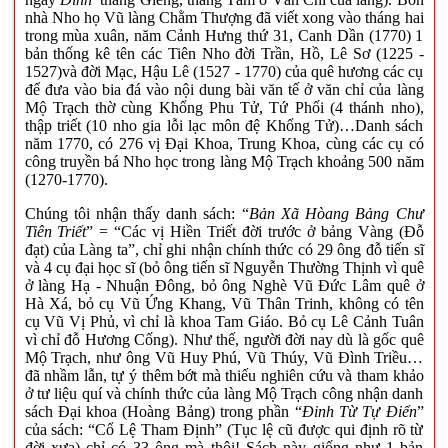
nhà Nho họ Vũ làng Chằm Thượng đã viết xong vào tháng hai
trong mùa xuân, năm Cảnh Hưng thứ 31, Canh Dần (1770) 1
bản thống kê tên các Tiên Nho đời Trần, Hồ, Lê Sơ (1225 -
1527)và đời Mạc, Hậu Lê (1527 - 1770) của quê hương các cụ
để đưa vào bia đá vào nội dung bài văn tế ở văn chỉ của làng
Mộ Trạch thờ cùng Khổng Phu Tử, Tứ Phối (4 thánh nho),
thập triết (10 nho gia lỗi lạc môn đệ Khổng Tử)…Danh sách
năm 1770, có 276 vị Đại Khoa, Trung Khoa, cùng các cụ có
công truyền bá Nho học trong làng Mộ Trạch khoảng 500 năm
(1270-1770).
Chúng tôi nhận thấy danh sách: “
Bản Xã Hòang Bảng Chư
Tiên Triết
” = “Các vị Hiền Triết đời trước ở bảng Vàng (Đỗ
đạt) của Làng ta”, chỉ ghi nhận chính thức có 29 ông đỗ tiến sĩ
và 4 cụ đại học sĩ (bỏ ông tiến sĩ Nguyễn Thường Thịnh vì quê
ở làng Hạ - Nhuận Đông, bỏ ông Nghè Vũ Đức Lâm quê ở
Hà Xá, bỏ cụ Vũ Ứng Khang, Vũ Thân Trinh, không có tên
cụ Vũ Vị Phủ, vì chỉ là khoa Tam Giáo. Bỏ cụ Lê Cảnh Tuân
vì chỉ đỗ Hương Cống). Như thế, người đời nay dù là gốc quê
Mộ Trạch, như ông Vũ Huy Phú, Vũ Thúy, Vũ Đình Triều…
đã nhầm lẫn, tự ý thêm bớt mà thiếu nghiên cứu và tham khảo
ở tư liệu quí và chính thức của làng Mộ Trạch công nhận danh
sách Đại khoa (Hoàng Bảng) trong phần “
Đinh Từ Tự Điển
”
của sách: “Cổ Lệ Tham Định” (Tục lệ cũ được qui định rõ từ
đời xưa) chỉ có 33 ông mà thôi! Sách này giống như 1 bản