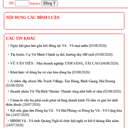
Mã:
hnpxyx
NỘI DUNG CÁC BÌNH LUẬN
CÁC TIN KHÁC
+
Ngày hội giao lưu gắn kết đồng tộc Vũ - Võ mọi miền
(05/08/2026)
+
Tin buồn: Cụ Vũ Minh Chính tạ thế, hưởng thọ 100 tuổi
(05/08/2026)
+
VŨ VĂN TIỀN - Nhà doanh nghiệp TÂM SÁNG, TÀI CAO
(04/08/2026)
+
Khái lược về dòng họ và văn hóa dòng họ
(03/08/2026)
+
A video clip about Mo Trach Village, Tan Hong, Binh Giang, Hai Duong
(02/08/2026)
+
Doanh nhân Vũ Thị Bích Nhuần: Thành công nhờ biết sẻ chia
(02/08/2026)
+
Chăm lo việc họ phải xuất phát từ lòng thành kính Tổ tiên và gắn bó tình
thân thuộc
(26/07/2026)
+
Kết nối, giao lưu Dòng họ Vũ - Võ Hải Phòng và Dòng họ Vũ - Võ Cộng hòa
Séc
(24/07/2026)
+
HĐDH Vũ - Võ tỉnh Quảng Ngãi tổ chức hội nghị sơ kết 6 tháng đầu năm
(24/07/2026)