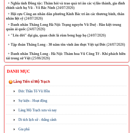
+
Nghĩa tình Đồng tộc: Thăm hỏi và trao quà tri ân các vị lão thành, gia đình
chính sách họ Vũ - Võ Bắc Ninh
(24/07/2026)
+
Hội cựu Công an nhân dân phường Kinh Bắc tri ân các thương binh, thân
nhân liệt sỹ
(24/07/2026)
+
Danh nhân Thăng Long Hà Nội: Trạng nguyên Vũ Duệ - Hào kiệt trung
quân ái quốc
(24/07/2026)
+
"Lên đời" đại gia, quan chức là rùm beng họp họ
(24/07/2026)
+
Tập đoàn Thăng Long - 30 năm tôn vinh ẩm thực Việt tại Đức
(24/07/2026)
+
Danh nhân Thăng Long - Hà Nội: Thám hoa Vũ Công Tể - Khí phách hiền
tài trong sử Việt
(25/06/2026)
DANH MỤC
Làng Tiến sĩ Mộ Trạch
Đức Thần Tổ Vũ Hồn
Sự kiện - Hoạt động
Làng Mộ Trạch xưa và nay
Di tích lịch sử - thắng cảnh
Gia phả