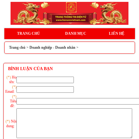
TRANG CHỦ
DANH MỤC
LIÊN HỆ
Trang chủ
>
Doanh nghiệp - Doanh nhân
>
BÌNH LUẬN CỦA BẠN
(*)
Họ
tên:
(*)
Email:
(*)
Tiêu
đề:
(*)
Nội
dung: