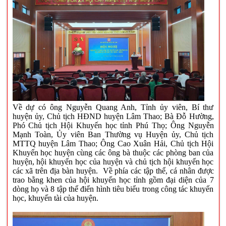
Về dự có ông Nguyễn Quang Anh, Tỉnh ủy viên, Bí thư
huyện ủy, Chủ tịch HĐND huyện Lâm Thao; Bà Đỗ Hường,
Phó Chủ tịch Hội Khuyến học tỉnh Phú Thọ; Ông Nguyễn
Mạnh Toàn, Ủy viên Ban Thường vụ Huyện ủy, Chủ tịch
MTTQ huyện Lâm Thao; Ông Cao Xuân Hải, Chủ tịch Hội
Khuyến học huyện cùng các ông bà thuộc các phòng ban của
huyện, hội khuyến học của huyện và chủ tịch hội khuyến học
các xã trên địa bàn huyện. Về phía các tập thể, cá nhân được
trao bằng khen của hội khuyến học tỉnh gồm đại diện của 7
dòng họ và 8 tập thể điển hình tiêu biểu trong công tác khuyến
học, khuyến tài của huyện.