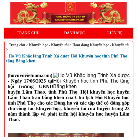
TRANG CHỦ
DANH MỤC
LIÊN HỆ
Trang chủ
>
Khuyến học - Khuyến tài
>
Hoạt động Khuyến học - Khuyến tài
>
Họ Vũ Khắc làng Trình Xá được Hội Khuyến học tỉnh Phú Thọ
tặng Bằng khen
(hovuvovietnam.com)
- Ngày 17/06/2025 tại
hội trường UBND
huyện Lâm Thao, tỉnh Phú Thọ. Hội khuyến học huyện
Lâm Thao trao bằng khen của Chủ tịch Hội Khuyến học
tỉnh Phú Thọ cho các Dòng họ và các tập thể có đóng góp
cho công tác khuyến học, khuyến tài của huyện trong 23
năm thành lập và phát triển hội khuyến học huyện Lâm
Thao.