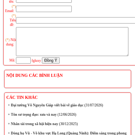
tên:
(*)
Email:
(*)
Tiêu
đề:
(*)
Nội
dung:
Mã:
fgluxy
NỘI DUNG CÁC BÌNH LUẬN
CÁC TIN KHÁC
+
Đại tướng Võ Nguyên Giáp viết bài về giáo dục
(31/07/2026)
+
Tôn sư trọng đạo: xưa và nay
(12/06/2026)
+
Nhân tài trong xã hội hiện nay
(30/12/2025)
+
Dòng họ Vũ - Võ khu vực Hạ Long (Quảng Ninh): Điểm sáng trong phong