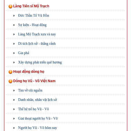
Làng Tiến sĩ Mộ Trạch
Đức Thần Tổ Vũ Hồn
Sự kiện - Hoạt động
Làng Mộ Trạch xưa và nay
Di tích lịch sử - thắng cảnh
Gia phả
Xây dựng phát triển quê hương
Hoạt động dòng họ
Dòng họ Vũ - Võ Việt Nam
Tìm về cội nguồn
Danh nhân, nhân vật lịch sử
Thế hệ trẻ họ Vũ - Võ
Giai thoại người họ Vũ - Võ
Người họ Vũ - Võ hôm nay