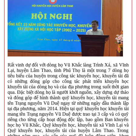
Rất vinh dự đối với dòng họ Vũ Khắc làng Trình Xá, xã Vĩnh
Lại, huyện Lâm Thao, tỉnh Phú Thọ là một trong 7 dòng họ
tiêu biểu của huyện trong công tác khuyến học, khuyến tài đã
có những đóng góp cho công tác phát triển khuyến học
khuyến tài của dòng họ và của địa phương trong suốt thời gian
qua. Đặc biệt dòng họ là người khởi nguồn, xây dựng dự thảo
và đóng góp để hình thành quỹ khuyến học, khuyến tài mang
tên Trạng nguyên Vũ Duệ ngay từ những ngày đầu thành lập
tại địa phương, năm 2014. Hiện tại quỹ khuyến học khuyến tài
mang tên Trạng nguyên Vũ Duệ được trao tại 3 cấp và có quỹ
riêng cho từng cấp hoạt động độc lập, bao gồm Ban khuyến
học họ Vũ Khắc, Quỹ khuyến học, khuyến tài xã Vĩnh Lại và
Quỹ khuyến học, khuyến tài của huyện Lâm Thao. Trong
những năm qua, các cấp của quỹ đã luôn động viên, khen