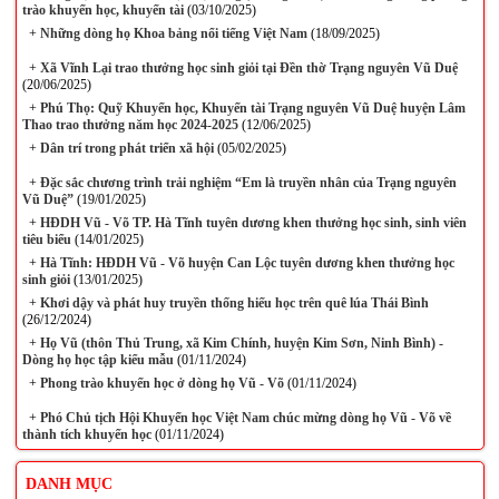
trào khuyến học, khuyến tài
(03/10/2025)
+
Những dòng họ Khoa bảng nổi tiếng Việt Nam
(18/09/2025)
+
Xã Vĩnh Lại trao thưởng học sinh giỏi tại Đền thờ Trạng nguyên Vũ Duệ
(20/06/2025)
+
Phú Thọ: Quỹ Khuyến học, Khuyến tài Trạng nguyên Vũ Duệ huyện Lâm
Thao trao thưởng năm học 2024-2025
(12/06/2025)
+
Dân trí trong phát triển xã hội
(05/02/2025)
+
Đặc sắc chương trình trải nghiệm “Em là truyền nhân của Trạng nguyên
Vũ Duệ”
(19/01/2025)
+
HĐDH Vũ - Võ TP. Hà Tĩnh tuyên dương khen thưởng học sinh, sinh viên
tiêu biểu
(14/01/2025)
+
Hà Tĩnh: HĐDH Vũ - Võ huyện Can Lộc tuyên dương khen thưởng học
sinh giỏi
(13/01/2025)
+
Khơi dậy và phát huy truyền thống hiếu học trên quê lúa Thái Bình
(26/12/2024)
+
Họ Vũ (thôn Thủ Trung, xã Kim Chính, huyện Kim Sơn, Ninh Bình) -
Dòng họ học tập kiểu mẫu
(01/11/2024)
+
Phong trào khuyến học ở dòng họ Vũ - Võ
(01/11/2024)
+
Phó Chủ tịch Hội Khuyến học Việt Nam chúc mừng dòng họ Vũ - Võ về
thành tích khuyến học
(01/11/2024)
DANH MỤC