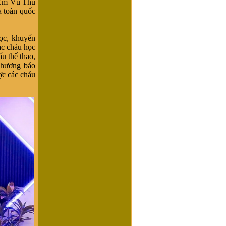
 Em Vũ Thu
a toàn quốc
ọc, khuyến
ác cháu học
ấu thể thao,
 hương báo
ợc các cháu