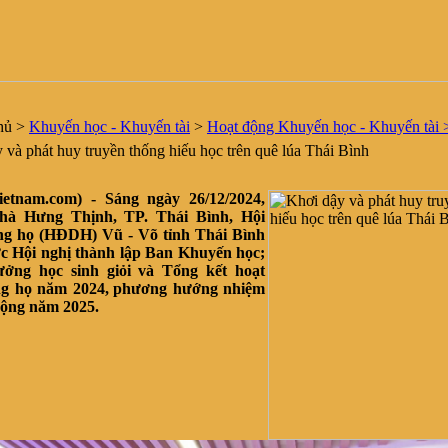
hủ
>
Khuyến học - Khuyến tài
>
Hoạt động Khuyến học - Khuyến tài 
và phát huy truyền thống hiếu học trên quê lúa Thái Bình
ietnam.com) - Sáng ngày 26/12/2024,
nhà Hưng Thịnh, TP. Thái Bình, Hội
g họ (HĐDH) Vũ - Võ tỉnh Thái Bình
ức Hội nghị thành lập Ban Khuyến học;
ởng học sinh giỏi và Tổng kết hoạt
g họ năm 2024,
phương hướng nhiệm
động năm 2025
.