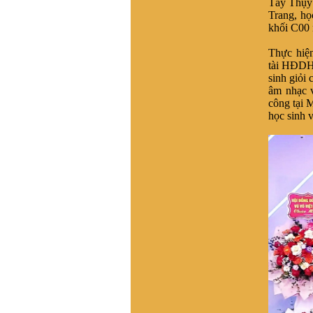
Tây Thụy
Tôi muốn liên lạc để tìm gốc
Trang, h
gác họ Vũ Duy ở t Vĩnh Lại,
khối C00
x Vĩnh Tuy, h Bình Giang, t.
Hải dương. Tương truyền
Thực hiệ
dòng họ này xuất phát từ
tài
HĐDH 
làng Hải Hán , Tĩnh Gia ,
sinh giỏi 
Thanh Hóa , ra Hai Dương
âm nhạc 
từ nam 1690. Đến khoảng
công tại 
đầu TK20 còn giữ liên lạc
học sinh 
với bà còn trong lang Hải
Hán. Nay không tìm về quê
được do gia phả thất lạc và
tên làng Hải Hán đã thay
đổi, không xác định được
thôn nào xã nào ngày nay.
Kinh mong giúp đỡ . Xin
trân trọng cảm ơn
VŨ HỒ VŨ :
Xin chào, Gia
đình chúng tôi đã vào Nam
từ đời Ông Bà. Hiện không
cò thông tin với giồng tộc.
Gia đình chúng tôi thuộc
dòng "VŨ ĐÌNH". Rất
mong có thể tìm được thông