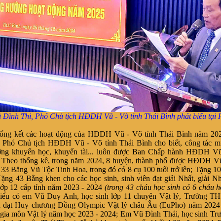
 Đình Thi, Phó Chủ tịch
HĐDH Vũ - Võ tỉnh Thái Bình phát biểu tại 
tổng kết các hoạt động của HĐDH Vũ - Võ tỉnh Thái Bình năm 20
, Phó Chủ tịch
HĐDH Vũ - Võ tỉnh Thái Bình cho biết, công tác m
ởng khuyến học, khuyến tài... luôn được Ban Chấp hành
HĐDH Vũ 
 Theo thống kê, trong năm 2024, 8
huyện, thành phố được
HĐDH Vũ 
33 Bằng Vũ Tộc Tinh Hoa, trong đó có 8 cụ 100 tuổi trở lên; Tặng 
Tặng 43 Bằng khen cho các học sinh, sinh viên đạt giải Nhất, giải N
 lớp 12 cấp tỉnh năm 2023 - 2024
(trong 43 cháu học sinh có 6 cháu h
biểu có em Vũ Duy Anh, học sinh lớp 11 chuyên Vật lý, Trường T
h đạt Huy chương Đồng Olympic Vật lý châu Âu (EuPho) năm 2024 v
gia môn Vật lý năm học 2023 - 2024; Em Vũ Đình Thái, học sinh T