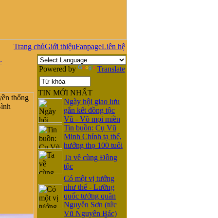
Trang chủ
Giới thiệu
Fanpage
Liên hệ
>
Powered by
Translate
TIN MỚI NHẤT
Ngày hội giao lưu
gắn kết đồng tộc
Vũ - Võ mọi miền
Tin buồn: Cụ Vũ
Minh Chính tạ thế,
hưởng thọ 100 tuổi
Ta về cùng Đồng
tộc
Có một vị tướng
như thế - Lưỡng
quốc tướng quân
Nguyễn Sơn (tức
Vũ Nguyên Bác)