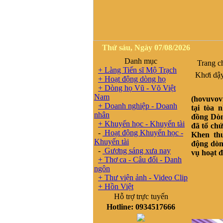
Thứ sáu, Ngày 07/08/2026
Danh mục
Trang c
+ Làng Tiến sĩ Mộ Trạch
Khơi dậy 
+ Hoạt động dòng họ
+ Dòng họ Vũ - Võ Việt
Nam
(hovuvov
+ Doanh nghiệp - Doanh
tại tòa 
nhân
đồng Dòn
+ Khuyến học - Khuyến tài
đã tổ ch
-
Hoạt động Khuyến học -
Khen thư
Khuyến tài
động dòn
-
Gương sáng xưa nay
vụ hoạt 
+ Thơ ca - Câu đối - Danh
ngôn
+ Thư viện ảnh - Video Clip
+ Hồn Việt
Hỗ trợ trực tuyến
Hotline: 0934517666