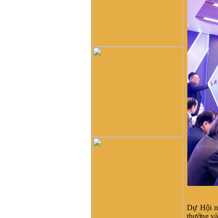
bạn a Vũ Hải Lâm (Lâm
Súng Hải Phòng - Lâm
USD). Em rất ngưỡng mộ
dòng tộc Vũ-Võ.
HBH :
Dạ con/cháu/em xin
phép tìm nhánh Võ Hy của
cụ Võ Liêm ở làng Thần
Phù Huế ạ. Xin cám ơn
vũ đình diện :
tổ tiên tôi tên
là vũ chính trực chạy từ
quận thái nguyên vào nghệ
an nay tôi đăng lên đây
không biết dòng họ vũ võ
nào có tài liệu của dòng họ
tôi ko
Võ Như Hoàng Phước :
Như Vũ Phong bên trên có
nói, từ thời HBT đã có họ
Vũ, rồi bao nhiêu họ Vũ/Võ
không phải từ ông cụ Vũ
Hồn mà phát sinh ra. Ở đây
mình cũng không thấy cây
phả hệ đầy đủ từ dòng họ
Dự Hội 
Vũ (Hồn). Như họ Võ Như
thưởng và