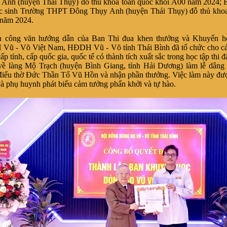
 Anh (huyện Thái Thụy) đỗ thủ khoa toàn quốc khối A00 năm 2024;
ọc sinh Trường THPT Đông Thụy Anh
(huyện Thái Thụy)
đỗ thủ kho
 năm 2024.
n công văn hướng dẫn của Ban Thi đua khen thưởng và Khuyến h
Vũ - Võ Việt Nam,
HĐDH Vũ - Võ tỉnh Thái Bình đã tổ chức cho c
cấp tỉnh, cấp quốc gia, quốc tế có thành tích xuất sắc trong học tập thi đ
về làng Mộ Trạch (huyện Bình Giang, tỉnh Hải Dương) làm lễ dâng
Miếu thờ Đức Thần Tổ Vũ Hồn và nhận phần thưởng. Việc làm này đư
và phụ huynh phát biểu cảm tưởng phấn khởi và tự hào.