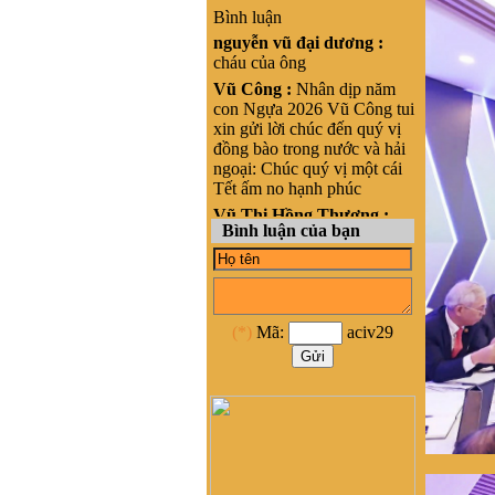
Bình luận
nguyễn vũ đại dương :
cháu của ông
Vũ Công :
Nhân dịp năm
con Ngựa 2026 Vũ Công tui
xin gửi lời chúc đến quý vị
đồng bào trong nước và hải
ngoại: Chúc quý vị một cái
Tết ấm no hạnh phúc
Vũ Thị Hồng Thương :
Bình luận của bạn
Xin chào, cháu là Vũ Thị
Hồng Thương, nguyên quán
tại Phong cốc - yên hưng-
Quảng Ninh, nay là Thị xã
Quảng Yên- Quảng Ninh.
(*)
Mã:
aciv29
Cháu đang sinh sống ở
HCM, cháu muốn liên lạc
với cộng đồng Họ vũ tại
HCM để kết nối và hỗ trợ
phát triển dòng họ Vũ ạ
nghiêm băn quang :
xin
xhaof tất cả mọi người
Dương Quốc Khôi :
Dạ e là