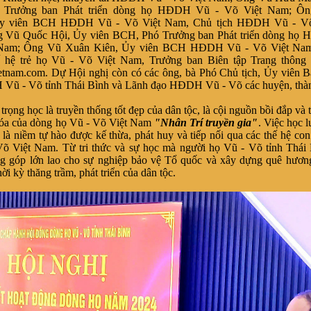
Trưởng ban Phát triển dòng họ
HĐDH Vũ - Võ Việt Nam; Ô
y viên BCH
HĐDH Vũ - Võ Việt Nam, Chủ tịch
HĐDH Vũ - Võ 
g Vũ Quốc Hội, Ủy viên BCH, Phó
Trưởng ban Phát triển dòng họ
H
 Nam;
Ô
ng Vũ Xuân Kiên, Ủy viên BCH
HĐDH Vũ - Võ Việt Na
hệ trẻ họ Vũ - Võ Việt Nam, Trưởng ban Biên tập Trang thông t
etnam.com. Dự Hội nghị còn có
các ông, bà Phó Chủ tịch, Ủy viên 
ũ - Võ tỉnh Thái Bình và Lãnh đạo HĐDH Vũ - Võ các huyện, thàn
trọng học là truyền thống tốt đẹp của dân tộc, là cội nguồn bồi đắp và 
hóa của dòng họ Vũ - Võ Việt Nam
"Nhân Trí truyền gia"
. Việc học l
à là niềm tự hào được kế thừa, phát huy và tiếp nối qua các thế hệ co
õ Việt Nam. Từ tri thức và sự học mà người họ Vũ - Võ tỉnh Thái 
g góp lớn lao cho sự nghiệp bảo vệ Tổ quốc và xây dựng quê hương
ời kỳ thăng trầm, phát triển của dân tộc.