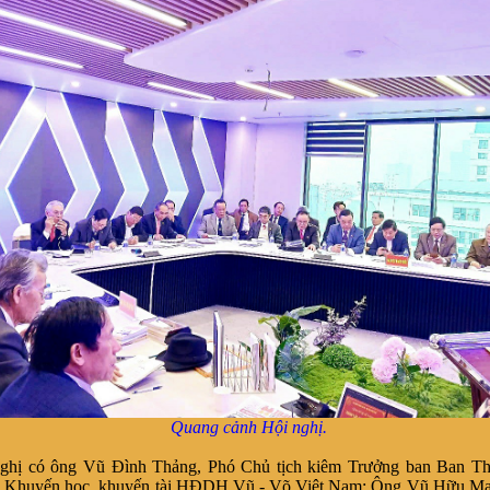
Quang cảnh Hội nghị.
nghị
có ông Vũ Đình Thảng, Phó Chủ tịch kiêm
Trưởng ban
Ban Th
 Khuyến học, khuyến tài
HĐDH Vũ - Võ Việt Nam; Ô
ng Vũ Hữu Ma