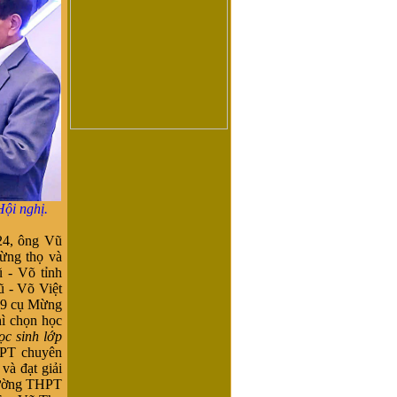
Hội nghị.
24, ông Vũ
ừng thọ và
- Võ tỉnh
- Võ Việt
109 cụ Mừng
hì chọn học
ọc sinh lớp
HPT chuyên
à đạt giải
rường THPT