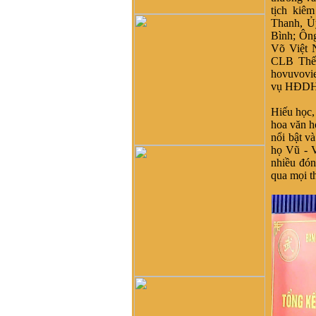
của mình ở Quảng Nam thì
tịch kiêm
lại phát tích từ ông Võ Như
Thanh,
Ủ
Phô, con ông Võ Như Oanh
Bình;
Ô
n
di cư từ miền bắc (không rõ
Võ Việt
tỉnh) vào từ năm 1667. Việc
CLB Thế 
tìm hiểu cội nguồn cũng
hovuvovi
chưa đến điểm mấu chốt.
vụ
HĐDH V
Một số ông/bác trong tộc họ
dẫn về tộc Vũ/Võ với cụ tổ
Hiếu học, 
Vũ Hồn nhưng không có
hoa văn 
cây phả hệ để thấy sự gắn
nổi bật v
kết này. Mong một ngày sẽ
họ Vũ - V
có cây phả hệ để mọi con
nhiều đón
dân họ Vũ/Võ có thể biết
qua mọi th
dòng máu trong mình từ đâu
ra. Trân trọng.
Vũ Phong :
Tôi thấy từ thời
Hai Bà TRưng đã có họ Vũ
,Các bác có thể xem sự tích
tướng quân Bát Nàn.Nên
nói họ Vũ ở ViệtNam xuất
phát kỷ 13 -Với Ông tổ là
Vũ Hồn ,là không thuyết
Phục.