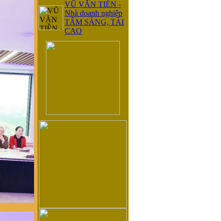
VŨ VĂN TIỀN -
Nhà doanh nghiệp
TÂM SÁNG, TÀI
CAO