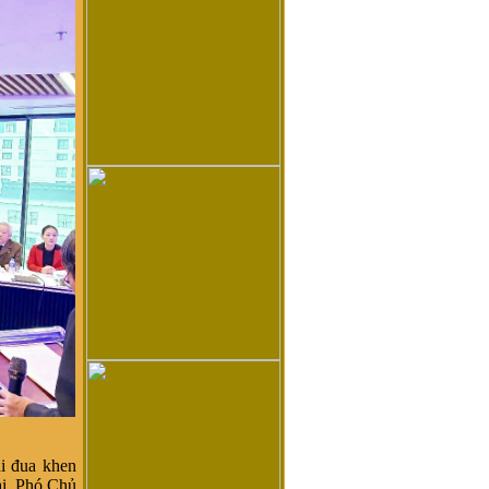
i đua khen
i, Phó Chủ