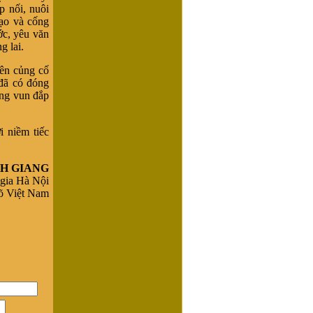
p nối, nuôi
tạo và cống
ớc, yêu văn
g lai.
nên củng cố
 đã có đóng
ông vun đắp
 niềm tiếc
NH GIANG
 gia Hà Nội
õ Việt Nam