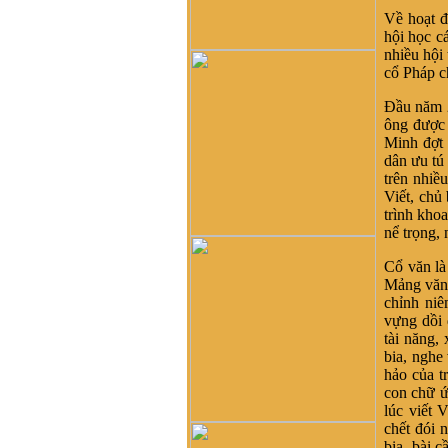
không biết dòng họ vũ võ
Về hoạt đ
nào có tài liệu của dòng họ
hội học c
tôi ko
nhiều hội
Võ Như Hoàng Phước :
cổ Pháp ch
Như Vũ Phong bên trên có
nói, từ thời HBT đã có họ
Đầu năm 2
Vũ, rồi bao nhiêu họ Vũ/Võ
ông được 
không phải từ ông cụ Vũ
Minh đợt 
Hồn mà phát sinh ra. Ở đây
dân ưu tú
mình cũng không thấy cây
trên nhiề
phả hệ đầy đủ từ dòng họ
Viết, chủ
Vũ (Hồn). Như họ Võ Như
trình khoa
của mình ở Quảng Nam thì
nể trọng,
lại phát tích từ ông Võ Như
Phô, con ông Võ Như Oanh
Cổ văn là
di cư từ miền bắc (không rõ
Mảng văn t
tỉnh) vào từ năm 1667. Việc
chỉnh niê
tìm hiểu cội nguồn cũng
vựng dồi 
chưa đến điểm mấu chốt.
tài năng,
Một số ông/bác trong tộc họ
bia, nghe
dẫn về tộc Vũ/Võ với cụ tổ
hảo của t
Vũ Hồn nhưng không có
con chữ ứ
cây phả hệ để thấy sự gắn
lúc viết 
kết này. Mong một ngày sẽ
chết đói 
có cây phả hệ để mọi con
bia, bài 