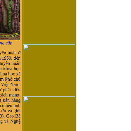
ng cấp
yên huấn ở
m 1950, đến
tuyên huấn
ận khoa học
khoa học xã
làm Phó chủ
 Việt Nam.
 phát triển
cách mạng,
t bản hàng
n nhiều lĩnh
cứu và giới
63), Cao Bá
ng và Nghệ