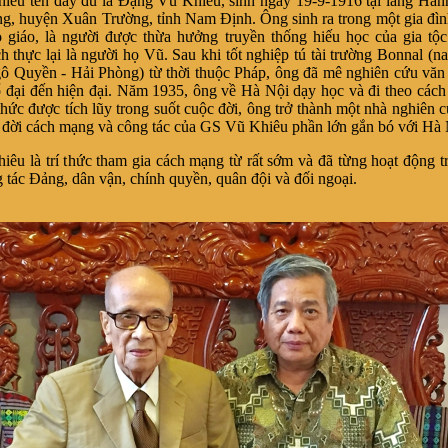
êu tên đầy đủ là Đặng Vũ Khiêu, sinh ngày 19-9-1916 tại làng Hàn
, huyện Xuân Trường, tỉnh Nam Định. Ông sinh ra trong một gia đìn
 giáo, là người được thừa hưởng truyền thống hiếu học của gia tộ
h thực lại là người họ Vũ. Sau khi tốt nghiệp tú tài trường Bonnal (na
Quyền - Hải Phòng) từ thời thuộc Pháp, ông đã mê nghiên cứu văn
ổ đại đến hiện đại. Năm 1935, ông về Hà Nội dạy học và đi theo các
thức được tích lũy trong suốt cuộc đời, ông trở thành một nhà nghiên 
 đời cách mạng và công tác của GS Vũ Khiêu phần lớn gắn bó với Hà 
êu là trí thức tham gia cách mạng từ rất sớm và đã từng hoạt động tr
 tác Đảng, dân vận, chính quyền, quân đội và đối ngoại.