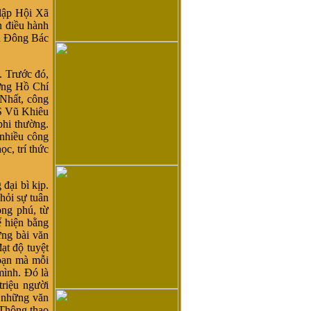
 lập Hội Xã
n điều hành
n Đông Bác
 Trước đó,
ởng Hồ Chí
Nhất, công
S Vũ Khiêu
phi thường.
 nhiều công
ọc, trí thức
đại bì kịp.
hỏi sự tuân
ong phú, từ
ể hiện bằng
ng bài văn
ạt độ tuyệt
đoạn mà mỗi
mình. Đó là
triệu người
 những văn
 Thông thạo