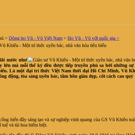
hủ
>
Dòng họ Vũ - Võ Việt Nam
>
Họ Vũ - Võ với quốc gia >
ũ Khiêu - Một trí thức uyên bác, nhà văn hóa tiêu biểu
đất nước như
y lớn mà mỗi thế kỷ đều được tiếp truyền phù sa bởi những sự
 biểu. Là một đại trí thức Việt Nam thời đại Hồ Chí Minh, Vũ Kh
sống động, tỏa sáng uyên bác, tâm hồn giàu đẹp, cốt cách cao quý 
cống hiến đầy sáng tạo và sự nghiệp vinh quang của GS Vũ Khiêu toát
í tuệ và tài hoa hiếm biệt.