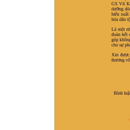
Vũ Ngọc Chiến :
Cháu
GS Vũ Khi
muốn xin file ảnh của thủy
dưỡng dòn
Tổ Vũ Hồn bản chuẩn để in.
hiến xuất
Các bác có hỗ trợ cháu với
hóa dân tộ
ạ! (Gmail:
vungocchienhd@gmail.com)
Là một nh
Cháu cảm ơn nhiều
đoàn kết 
góp không
Vũ Ngọc Trân, Nha Trang
cho sự ph
:
Đề nghị cho biết số điện
thoại của ông Vũ Trọng
Xin được
Hoàng, BLL dong họ Vũ,
thương vô
huyện Tinh Gia, Thanh Hóa.
Tôi muốn liên lạc để tìm gốc
gác họ Vũ Duy ở t Vĩnh Lại,
x Vĩnh Tuy, h Bình Giang, t.
Hải dương. Tương truyền
dòng họ này xuất phát từ
Bình luậ
làng Hải Hán , Tĩnh Gia ,
Thanh Hóa , ra Hai Dương
từ nam 1690. Đến khoảng
đầu TK20 còn giữ liên lạc
với bà còn trong lang Hải
Hán. Nay không tìm về quê
được do gia phả thất lạc và