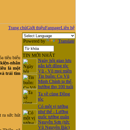
Trang chủ
Giới thiệu
Fanpage
Liên hệ
Powered by
Translate
TIN MỚI NHẤT
Ngày hội giao lưu
 kiện-nhân
gắn kết đồng tộc
iêu là một
Vũ - Võ mọi miền
và trái tim
Tin buồn: Cụ Vũ
Minh Chính tạ thế,
hưởng thọ 100 tuổi
Ta về cùng Đồng
tộc
Có một vị tướng
như thế - Lưỡng
 ra sức hút
quốc tướng quân
Nguyễn Sơn (tức
Vũ Nguyên Bác)