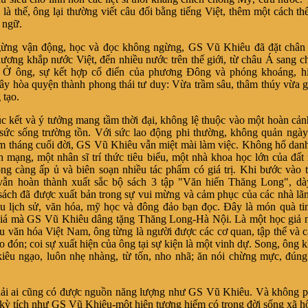
à thế, ông lại thường viết câu đối bằng tiếng Việt, thêm một cách thể
 ngữ.
ừng vận động, học và đọc không ngừng, GS Vũ Khiêu đã đặt chân t
hương khắp nước Việt, đến nhiều nước trên thế giới, từ châu Á sang 
 Ở ông, sự kết hợp cổ điển của phương Đông và phóng khoáng, hi
y hòa quyện thành phong thái tư duy: Vừa trầm sâu, thâm thúy vừa g
 tạo.
 kết và ý tưởng mang tầm thời đại, không lệ thuộc vào một hoàn cản
 sức sống trường tồn. Với sức lao động phi thường, không quản ngà
 tháng cuối đời, GS Vũ Khiêu vẫn miệt mài làm việc. Không hổ danh
h mạng, một nhân sĩ trí thức tiêu biểu, một nhà khoa học lớn của đất
ông càng ấp ủ và biên soạn nhiều tác phẩm có giá trị. Khi bước vào 
vẫn hoàn thành xuất sắc bộ sách 3 tập "Văn hiến Thăng Long", dày
 sách đã được xuất bản trong sự vui mừng và cảm phục của các nhà lãn
u lịch sử, văn hóa, mỹ học và đông đảo bạn đọc. Đây là món quà ti
giá mà GS Vũ Khiêu dâng tặng Thăng Long-Hà Nội. Là một học giả n
u văn hóa Việt Nam, ông từng là người được các cơ quan, tập thể và c
o đón; coi sự xuất hiện của ông tại sự kiện là một vinh dự. Song, ông 
kiêu ngạo, luôn nhẹ nhàng, từ tốn, nho nhã; ăn nói chừng mực, đún
i ai cũng có được nguồn năng lượng như GS Vũ Khiêu. Và không ph
kỳ tích như GS Vũ Khiêu-một hiện tượng hiếm có trong đời sống xã h