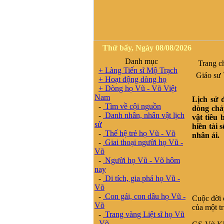
Thứ bẩy, Ngày 08/08/2026
Danh mục
Trang c
+ Làng Tiến sĩ Mộ Trạch
Giáo sư V
+ Hoạt động dòng họ
+ Dòng họ Vũ - Võ Việt
Nam
Lịch sử 
-
Tìm về cội nguồn
dòng chả
-
Danh nhân, nhân vật lịch
vật tiêu
sử
hiền tài 
-
Thế hệ trẻ họ Vũ - Võ
nhân ái.
-
Giai thoại người họ Vũ -
Võ
-
Người họ Vũ - Võ hôm
nay
-
Di tích, gia phả họ Vũ -
Võ
-
Con gái, con dâu họ Vũ -
Cuộc đời 
Võ
của một tr
-
Trang vàng Liệt sĩ họ Vũ
- Võ