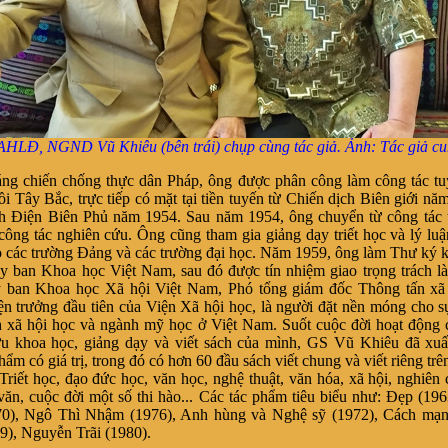
HLĐ, NGND Vũ Khiêu (bên trái) chụp cùng tác giả. Ảnh: Tác giả cu
ng chiến chống thực dân Pháp, ông được phân công làm công tác tu
ồi Tây Bắc, trực tiếp có mặt tại tiền tuyến từ Chiến dịch Biên giới nă
h Điện Biên Phủ năm 1954. Sau năm 1954, ông chuyển từ công tác 
công tác nghiên cứu. Ông cũng tham gia giảng dạy triết học và lý lu
o các trường Đảng và các trường đại học. Năm 1959, ông làm Thư ký 
y ban Khoa học Việt Nam, sau đó được tín nhiệm giao trọng trách 
 ban Khoa học Xã hội Việt Nam, Phó tổng giám đốc Thông tấn xã
ện trưởng đầu tiên của Viện Xã hội học, là người đặt nền móng cho sự
 xã hội học và ngành mỹ học ở Việt Nam. Suốt cuộc đời hoạt động 
u khoa học, giảng dạy và viết sách của mình, GS Vũ Khiêu đã xuấ
hẩm có giá trị, trong đó có hơn 60 đầu sách viết chung và viết riêng trê
Triết học, đạo đức học, văn học, nghệ thuật, văn hóa, xã hội, nghiên 
 văn, cuộc đời một số thi hào... Các tác phẩm tiêu biểu như: Đẹp (19
70), Ngô Thì Nhậm (1976), Anh hùng và Nghệ sỹ (1972), Cách mạ
79), Nguyễn Trãi (1980).