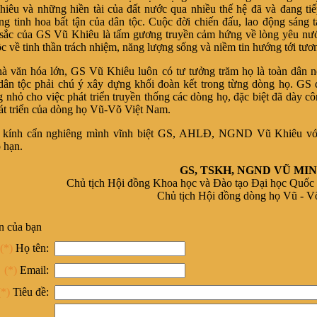
êu và những hiền tài của đất nước qua nhiều thế hệ đã và đang tiế
g tinh hoa bất tận của dân tộc. Cuộc đời chiến đấu, lao động sáng 
 sắc của GS Vũ Khiêu là tấm gương truyền cảm hứng về lòng yêu nư
c về tinh thần trách nhiệm, năng lượng sống và niềm tin hướng tới tươn
à văn hóa lớn, GS Vũ Khiêu luôn có tư tưởng trăm họ là toàn dân 
dân tộc phải chú ý xây dựng khối đoàn kết trong từng dòng họ. GS
 nhỏ cho việc phát triển truyền thống các dòng họ, đặc biệt đã dày c
át triển của dòng họ Vũ-Võ Việt Nam.
 kính cẩn nghiêng mình vĩnh biệt GS, AHLĐ, NGND Vũ Khiêu với
 hạn.
GS, TSKH, NGND VŨ MI
Chủ tịch Hội đồng Khoa học và Đào tạo Đại học Quốc
Chủ tịch Hội đồng dòng họ Vũ - V
n của bạn
(*)
Họ tên:
(*)
Email:
(*)
Tiêu đề: