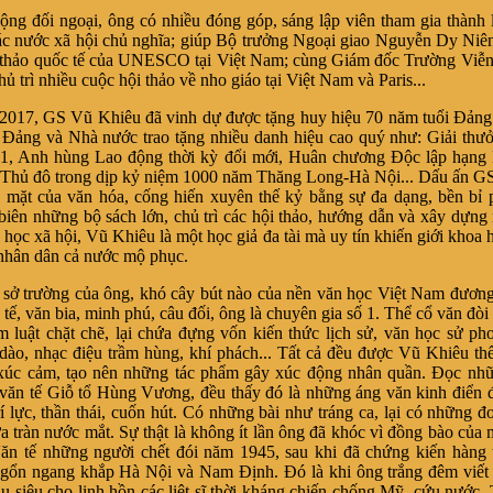
ộng đối ngoại, ông có nhiều đóng góp, sáng lập viên tham gia thành
ác nước xã hội chủ nghĩa; giúp Bộ trưởng Ngoại giao Nguyễn Dy Niê
 thảo quốc tế của UNESCO tại Việt Nam; cùng Giám đốc Trường Viễ
ủ trì nhiều cuộc hội thảo về nho giáo tại Việt Nam và Paris...
017, GS Vũ Khiêu đã vinh dự được tặng huy hiệu 70 năm tuổi Đảng.
Đảng và Nhà nước trao tặng nhiều danh hiệu cao quý như: Giải thư
1, Anh hùng Lao động thời kỳ đổi mới, Huân chương Độc lập hạng 
 Thủ đô trong dịp kỷ niệm 1000 năm Thăng Long-Hà Nội... Dấu ấn G
u mặt của văn hóa, cống hiến xuyên thế kỷ bằng sự đa dạng, bền bỉ 
 biên những bộ sách lớn, chủ trì các hội thảo, hướng dẫn và xây dựng
 học xã hội, Vũ Khiêu là một học giả đa tài mà uy tín khiến giới khoa h
 nhân dân cả nước mộ phục.
 sở trường của ông, khó cây bút nào của nền văn học Việt Nam đương 
ế, văn bia, minh phú, câu đối, ông là chuyên gia số 1. Thể cổ văn đòi 
m luật chặt chẽ, lại chứa đựng vốn kiến thức lịch sử, văn học sử ph
dào, nhạc điệu trầm hùng, khí phách... Tất cả đều được Vũ Khiêu th
 xúc cảm, tạo nên những tác phẩm gây xúc động nhân quần. Đọc nhữ
 văn tế Giỗ tổ Hùng Vương, đều thấy đó là những áng văn kinh điển đ
rí lực, thần thái, cuốn hút. Có những bài như tráng ca, lại có những 
a tràn nước mắt. Sự thật là không ít lần ông đã khóc vì đồng bào của 
Văn tế những người chết đói năm 1945, sau khi đã chứng kiến hàng 
ngổn ngang khắp Hà Nội và Nam Định. Đó là khi ông trắng đêm viết
cầu siêu cho linh hồn các liệt sĩ thời kháng chiến chống Mỹ, cứu nước.