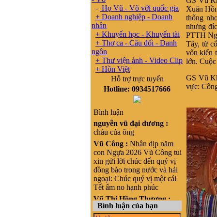
GS Vũ Khi
-
Họ Vũ - Võ với quốc gia
Xuân Hồng
+ Doanh nghiệp - Doanh
thống nho
nhân
nhưng đíc
+ Khuyến học - Khuyến tài
PTTH Ngô 
+ Thơ ca - Câu đối - Danh
Tây, từ c
ngôn
vốn kiến 
+ Thư viện ảnh - Video Clip
lớn. Cuộc
+ Hồn Việt
GS Vũ Khi
Hỗ trợ trực tuyến
vực: Công
Hotline: 0934517666
Bình luận
nguyễn vũ đại dương :
cháu của ông
Vũ Công :
Nhân dịp năm
con Ngựa 2026 Vũ Công tui
xin gửi lời chúc đến quý vị
đồng bào trong nước và hải
ngoại: Chúc quý vị một cái
Tết ấm no hạnh phúc
Vũ Thị Hồng Thương :
Bình luận của bạn
Xin chào, cháu là Vũ Thị
Hồng Thương, nguyên quán