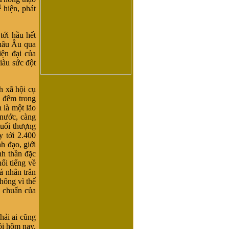
 hiện, phát
ới hầu hết
châu Âu qua
ện đại của
iàu sức đột
h xã hội cụ
y đêm trong
 là một lão
 nước, càng
tuổi thượng
 tới 2.400
h đạo, giới
nh thần đặc
ổi tiếng về
á nhân trân
không vì thế
g chuẩn của
ải ai cũng
ội hôm nay.