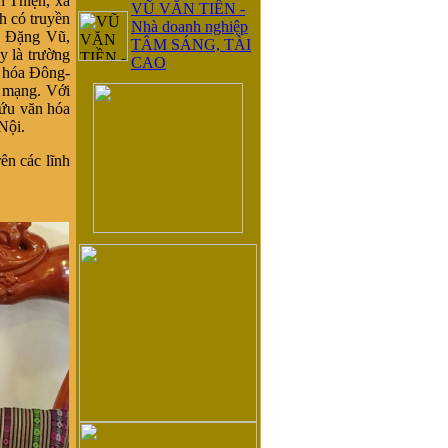
h Thiện, xã
VŨ VĂN TIỀN -
h có truyền
Nhà doanh nghiệp
c Đặng Vũ,
TÂM SÁNG, TÀI
y là trường
CAO
 hóa Đông-
h mạng. Với
cứu văn hóa
Nội.
ên các lĩnh