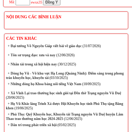
Mã:
ewxx35
NỘI DUNG CÁC BÌNH LUẬN
CÁC TIN KHÁC
+
Đại tướng Võ Nguyên Giáp viết bài về giáo dục
(31/07/2026)
+
Tôn sư trọng đạo: xưa và nay
(12/06/2026)
+
Nhân tài trong xã hội hiện nay
(30/12/2025)
+
Dòng họ Vũ - Võ khu vực Hạ Long (Quảng Ninh): Điểm sáng trong phong
trào khuyến học, khuyến tài
(03/10/2025)
+
Những dòng họ Khoa bảng nổi tiếng Việt Nam
(18/09/2025)
+
Xã Vĩnh Lại trao thưởng học sinh giỏi tại Đền thờ Trạng nguyên Vũ Duệ
(20/06/2025)
+
Họ Vũ Khắc làng Trình Xá được Hội Khuyến học tỉnh Phú Thọ tặng Bằng
khen
(19/06/2025)
+
Phú Thọ: Quỹ Khuyến học, Khuyến tài Trạng nguyên Vũ Duệ huyện Lâm
Thao trao thưởng năm học 2024-2025
(12/06/2025)
+
Dân trí trong phát triển xã hội
(05/02/2025)