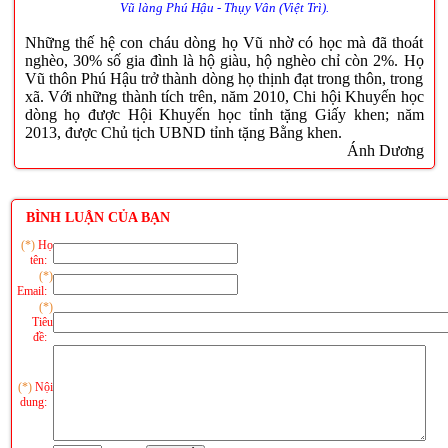
Vũ làng Phú Hậu - Thụy Vân (Việt Trì).
Những thế hệ con cháu dòng họ Vũ nhờ có học mà đã thoát
nghèo, 30% số gia đình là hộ giàu, hộ nghèo chỉ còn 2%. Họ
Vũ thôn Phú Hậu trở thành dòng họ thịnh đạt trong thôn, trong
xã. Với những thành tích trên, năm 2010, Chi hội Khuyến học
dòng họ được Hội Khuyến học tỉnh tặng Giấy khen; năm
2013, được Chủ tịch UBND tỉnh tặng Bằng khen.
Ánh Dương
BÌNH LUẬN CỦA BẠN
(*)
Họ
tên:
(*)
Email:
(*)
Tiêu
đề:
(*)
Nội
dung: