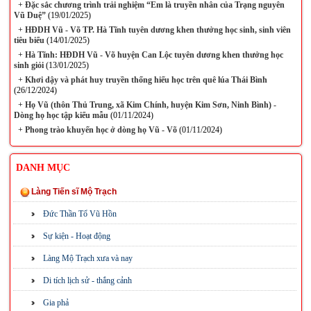
+
Đặc sắc chương trình trải nghiệm “Em là truyền nhân của Trạng nguyên
Vũ Duệ”
(19/01/2025)
+
HĐDH Vũ - Võ TP. Hà Tĩnh tuyên dương khen thưởng học sinh, sinh viên
tiêu biểu
(14/01/2025)
+
Hà Tĩnh: HĐDH Vũ - Võ huyện Can Lộc tuyên dương khen thưởng học
sinh giỏi
(13/01/2025)
+
Khơi dậy và phát huy truyền thống hiếu học trên quê lúa Thái Bình
(26/12/2024)
+
Họ Vũ (thôn Thủ Trung, xã Kim Chính, huyện Kim Sơn, Ninh Bình) -
Dòng họ học tập kiểu mẫu
(01/11/2024)
+
Phong trào khuyến học ở dòng họ Vũ - Võ
(01/11/2024)
DANH MỤC
Làng Tiến sĩ Mộ Trạch
Đức Thần Tổ Vũ Hồn
Sự kiện - Hoạt động
Làng Mộ Trạch xưa và nay
Di tích lịch sử - thắng cảnh
Gia phả