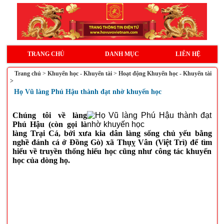
TRANG CHỦ
DANH MỤC
LIÊN HỆ
Trang chủ
>
Khuyến học - Khuyến tài
>
Hoạt động Khuyến học - Khuyến tài
>
Họ Vũ làng Phú Hậu thành đạt nhờ khuyến học
Chúng tôi về làng
Phú Hậu (còn gọi là
làng Trại Cá, bởi xưa kia dân làng sống chủ yếu bằng
nghề đánh cá ở Đồng Gò) xã Thụỵ Vân (Việt Trì) để tìm
hiểu về truyền thống hiếu học cũng như công tác khuyến
học của dòng họ.