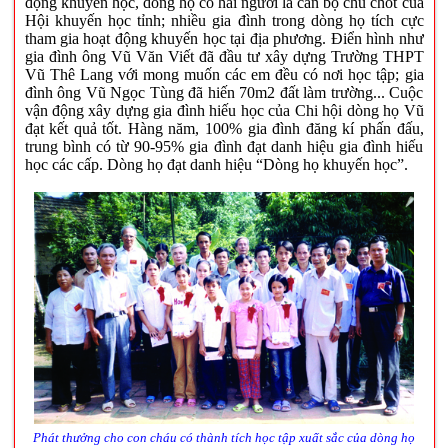
động khuyến học, dòng họ có hai người là cán bộ chủ chốt của
Hội khuyến học tỉnh; nhiều gia đình trong dòng họ tích cực
tham gia hoạt động khuyến học tại địa phương. Điển hình như
gia đình ông Vũ Văn Viết đã đầu tư xây dựng Trường THPT
Vũ Thê Lang với mong muốn các em đều có nơi học tập; gia
đình ông Vũ Ngọc Tùng đã hiến 70m2 đất làm trường... Cuộc
vận động xây dựng gia đình hiếu học của Chi hội dòng họ Vũ
đạt kết quả tốt. Hàng năm, 100% gia đình đăng kí phấn đấu,
trung bình có từ 90-95% gia đình đạt danh hiệu gia đình hiếu
học các cấp. Dòng họ đạt danh hiệu “Dòng họ khuyến học”.
Phát thưởng cho con cháu có thành tích học tập xuất sắc của dòng họ