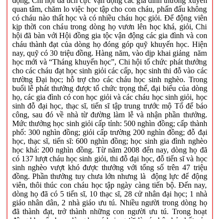
động, Chi hội đã tích cực vận động các gia đình thường xuyên
quan tâm, chăm lo việc học tập cho con cháu, phấn đấu không
có cháu nào thất học và có nhiều cháu học giỏi. Để động viên
kịp thời con cháu trong dòng họ vươn lên học khá, giỏi, Chi
hội đã bàn với Hội đồng gia tộc vận động các gia đình và con
cháu thành đạt của dòng họ đóng góp quỹ khuyến học. Hiện
nay, quỹ có 30 triệu đồng. Hàng năm, vào dịp khai giảng năm
học mới và “Tháng khuyến học”, Chi hội tổ chức phát thưởng
cho các cháu đạt học sinh giỏi các cấp, học sinh thi đỗ vào các
trường Đại học; hỗ trợ cho các cháu học sinh nghèo. Trong
buổi lễ phát thưởng được tổ chức trọng thể, đại biểu của dòng
họ, các gia đình có con học giỏi và các cháu học sinh giỏi, học
sinh đỗ đại học, thạc sĩ, tiến sĩ tập trung trước mộ Tổ để báo
công, sau đó về nhà từ đường làm lễ và nhận phần thưởng.
Mức thưởng học sinh giỏi cấp tỉnh: 500 nghìn đồng; cấp thành
phố: 300 nghìn đồng; giỏi cấp trường 200 nghìn đồng; đỗ đại
học, thạc sĩ, tiến sĩ: 600 nghìn đồng; học sinh gia đình nghèo
học khá: 200 nghìn đồng. Từ năm 2008 đến nay, dòng họ đã
có 137 lượt cháu học sinh giỏi, thi đỗ đại học, đỗ tiến sĩ và học
sinh nghèo vượt khó được thưởng với tổng số trên 47 triệu
đồng. Phần thưởng tuy chưa lớn nhưng là động lực để động
viên, thôi thúc con cháu học tập ngày càng tiến bộ. Đến nay,
dòng họ đã có 5 tiến sĩ, 10 thạc sĩ, 28 cử nhân đại học; 1 nhà
giáo nhân dân, 2 nhà giáo ưu tú. Nhiều người trong dòng họ
đã thành đạt, trở thành những con người ưu tú. Trong hoạt