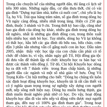
Trong câu chuyện kể của những người dân, thì làng có lịch sử
trên 300 năm. Những ngày đầu, cư dân thưa thớt, chỉ có vài
gia đình “Dựng trại làm nhà, kiếm cá nuôi con”, chủ yếu là họ
Tạ, họ Vũ. Trải qua hàng trăm năm, số gia đình trong dòng họ
Vũ ngày càng đông, nhiều nhất trong làng. Hiện có 250 gia
đình, thuộc 3 nhánh và 9 chi. Trong thời kỳ bao cấp, cũng như
bao gia đình của dòng họ khác, nhiều gia đình trong dòng họ
rất nghèo, nhất là những gia đình đông con, trong thôn xuất
hiện nhiều học sinh bỏ học. Tuy nhiên, dòng họ Vũ lại không
có thất học, hầu hết các gia đình dù bữa rau, bữa cháo, cơm
độn 3 phần sắn nhưng vẫn cố gắng nuôi con ăn học. Đầu năm
2005, nhận thấy việc học tập của con cháu cần phải có tổ
chức để chăm lo, vì vậy, nhân ngày giỗ Tổ, Hội đồng gia tộc
đã đưa vấn đề thành lập tổ chức khuyến học ra bàn bạc và
được các thành viên đồng ý. Từ đó, Chi hội Khuyến học dòng
họ ra đời với 7 thành viên trong Ban chấp hành, là những
người đầu các ngành và một số nhà giáo về hưu. Ông Vũ
Trọng Kiên- Chi hội trưởng cho biết: “Dòng họ chúng tôi luôn
xác định hoạt động khuyến học, khuyến tài là rất cần thiết và
có ý nghĩa quan trọng trong sự nghiệp xây dựng con người
mới, nếp sống mới hiện nay. Dòng họ muốn hưng thịnh, gia
đình muốn thoát nghèo phải nhờ có học. Do vậy, hoạt động
khuyến học dần đi vào nền nếp và động viên được mọi người
tham gia, đến nay có 100% gia đình tham gia". Trong hoạt