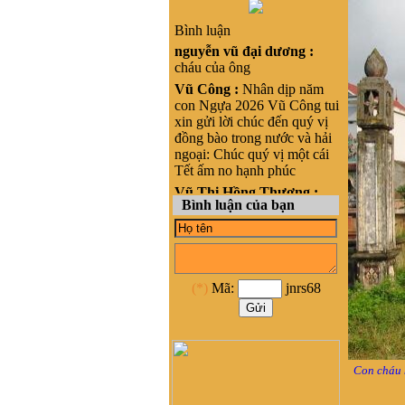
Bình luận
nguyễn vũ đại dương :
cháu của ông
Vũ Công :
Nhân dịp năm
con Ngựa 2026 Vũ Công tui
xin gửi lời chúc đến quý vị
đồng bào trong nước và hải
ngoại: Chúc quý vị một cái
Tết ấm no hạnh phúc
Vũ Thị Hồng Thương :
Bình luận của bạn
Xin chào, cháu là Vũ Thị
Hồng Thương, nguyên quán
tại Phong cốc - yên hưng-
Quảng Ninh, nay là Thị xã
Quảng Yên- Quảng Ninh.
(*)
Mã:
jnrs68
Cháu đang sinh sống ở
HCM, cháu muốn liên lạc
với cộng đồng Họ vũ tại
HCM để kết nối và hỗ trợ
phát triển dòng họ Vũ ạ
Con cháu 
nghiêm băn quang :
xin
xhaof tất cả mọi người