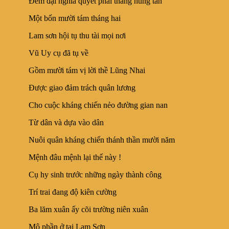
Đem đại nghĩa quyết phải thắng hung tàn
Một bốn mười tám tháng hai
Lam sơn hội tụ thu tài mọi nơi
Vũ Uy cụ đã tụ về
Gồm mười tám vị lời thề Lũng Nhai
Được giao đảm trách quân lương
Cho cuộc kháng chiến nẻo đường gian nan
Từ dân và dựa vào dân
Nuôi quân kháng chiến thánh thần mười năm
Mệnh đâu mệnh lại thế này !
Cụ hy sinh trước những ngày thành công
Trí trai đang độ kiên cường
Ba lăm xuân ấy cõi trường niên xuân
Mộ phần ở tại Lam Sơn