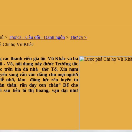
hủ
>
Thơ ca - Câu đối - Danh ngôn
>
Thơ ca >
 Chi họ Vũ Khắc
g các thành viên gia tộc Vũ Khắc và bà
ũ - Võ, nội dung này được Trưởng tộc
c trên bia đá nhà thờ Tổ. Xin nạm
yển sang văn vần đăng cho mọi người
dễ nhớ, làm động lực rèn luyện tu
ản thân, răn dạy con cháu” Để cho
 sau tiên tổ thị hoàng, vạn đại như