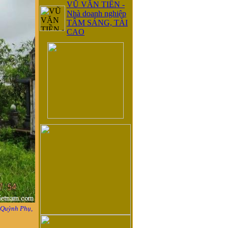
VŨ VĂN TIỀN -
Nhà doanh nghiệp
TÂM SÁNG, TÀI
CAO
 Quỳnh Phụ,