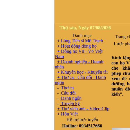
Thứ sáu, Ngày 07/08/2026
Danh mục
Trang c
+ Làng Tiến sĩ Mộ Trạch
Lược phả
+ Hoạt động dòng họ
+ Dòng họ Vũ - Võ Việt
Nam
Kính tặn
+ Doanh nghiệp - Doanh
con họ V
nhân
cho khắ
+ Khuyến học - Khuyến tài
phép chu
+ Thơ ca - Câu đối - Danh
xem để 
ngôn
dưỡng b
-
Thơ ca
muôn đời
-
Câu đối
kiến”.
-
Danh ngôn
-
Truyện ký
+ Thư viện ảnh - Video Clip
+ Hồn Việt
Hỗ trợ trực tuyến
Hotline: 0934517666