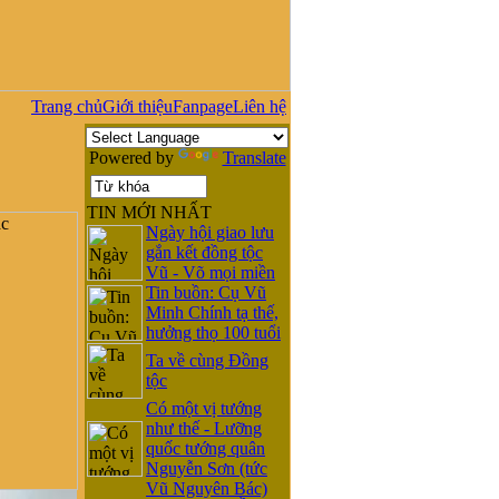
Trang chủ
Giới thiệu
Fanpage
Liên hệ
Powered by
Translate
TIN MỚI NHẤT
Ngày hội giao lưu
gắn kết đồng tộc
Vũ - Võ mọi miền
Tin buồn: Cụ Vũ
Minh Chính tạ thế,
hưởng thọ 100 tuổi
Ta về cùng Đồng
tộc
Có một vị tướng
như thế - Lưỡng
quốc tướng quân
Nguyễn Sơn (tức
Vũ Nguyên Bác)