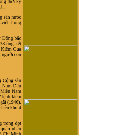
ng thời kỳ
ch.
g sản nước
viết Trung
y Đông bắc
38 ông kết
n Kiếm Qua
t người con
g Cộng sản
ệt Nam Dân
h Miền Nam
ư lệnh kiêm
gãi (1946),
Liên khu 4
trong đợt
 quân nhân
Hồ Chí Minh