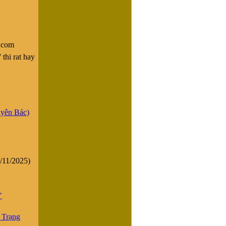
.com
thi rat hay
uyên Bác)
/11/2025)
"
g Trạng