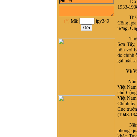
Do đường
tại Phong cốc - yên hưng-
1933-1938 
Quảng Ninh, nay là Thị xã
Quảng Yên- Quảng Ninh.
Tháng 1 
(*)
Mã:
ipy349
Cháu đang sinh sống ở
Cộng hòa 
HCM, cháu muốn liên lạc
ương. Ông
với cộng đồng Họ vũ tại
HCM để kết nối và hỗ trợ
Thời kỳ 
phát triển dòng họ Vũ ạ
Sơn Tây,
hôn với b
nghiêm băn quang :
xin
do chính 
xhaof tất cả mọi người
gái mất sa
Dương Quốc Khôi :
Dạ e là
bạn a Vũ Hải Lâm (Lâm
Về V
Súng Hải Phòng - Lâm
USD). Em rất ngưỡng mộ
Năm 1945
dòng tộc Vũ-Võ.
Việt Nam 
chủ Cộng 
HBH :
Dạ con/cháu/em xin
Việt Nam 
phép tìm nhánh Võ Hy của
Chính ủy 
cụ Võ Liêm ở làng Thần
Cục trưởn
Phù Huế ạ. Xin cám ơn
(1948-194
vũ đình diện :
tổ tiên tôi tên
là vũ chính trực chạy từ
Năm 1948
quận thái nguyên vào nghệ
phong qu
an nay tôi đăng lên đây
khác. Tuy