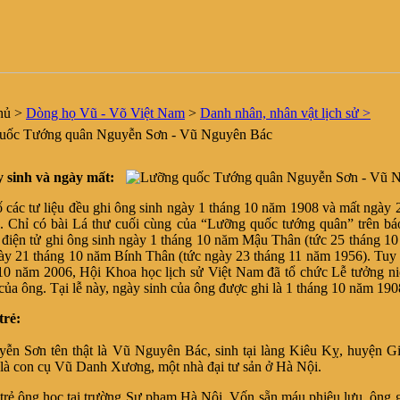
hủ
>
Dòng họ Vũ - Võ Việt Nam
>
Danh nhân, nhân vật lịch sử >
ốc Tướng quân Nguyễn Sơn - Vũ Nguyên Bác
 sinh và ngày mất:
 tư liệu đều ghi ông sinh ngày 1 tháng 10 năm 1908 và mất ngày 2
 Chỉ có bài Lá thư cuối cùng của “Lưỡng quốc tướng quân” trên bá
điện tử ghi ông sinh ngày 1 tháng 10 năm Mậu Thân (tức 25 tháng 1
ày 21 tháng 10 năm Bính Thân (tức ngày 23 tháng 11 năm 1956). Tuy
10 năm 2006, Hội Khoa học lịch sử Việt Nam đã tổ chức Lễ tưởng n
của ông. Tại lễ này, ngày sinh của ông được ghi là 1 tháng 10 năm 190
trẻ:
ơn tên thật là Vũ Nguyên Bác, sinh tại làng Kiêu Kỵ, huyện G
là con cụ Vũ Danh Xương, một nhà đại tư sản ở Hà Nội.
ông học tại trường Sư phạm Hà Nội. Vốn sẵn máu phiêu lưu, ông g