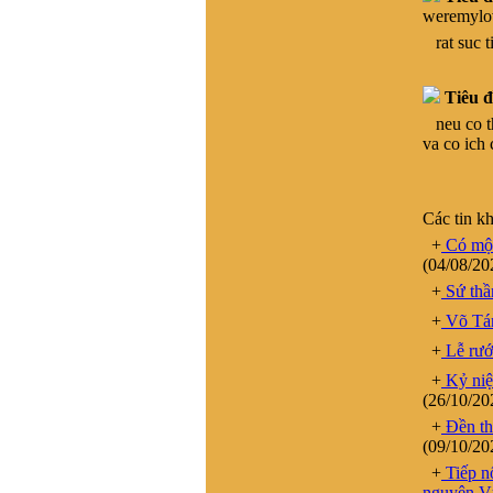
Vũ Ngọc Chiến :
Cháu
weremylo
muốn xin file ảnh của thủy
rat suc ti
Tổ Vũ Hồn bản chuẩn để in.
Các bác có hỗ trợ cháu với
ạ! (Gmail:
Tiêu đ
vungocchienhd@gmail.com)
neu co the
Cháu cảm ơn nhiều
va co ich
Vũ Ngọc Trân, Nha Trang
:
Đề nghị cho biết số điện
thoại của ông Vũ Trọng
Hoàng, BLL dong họ Vũ,
Các tin k
huyện Tinh Gia, Thanh Hóa.
+
Có một
Tôi muốn liên lạc để tìm gốc
(04/08/20
gác họ Vũ Duy ở t Vĩnh Lại,
+
Sứ thầ
x Vĩnh Tuy, h Bình Giang, t.
Hải dương. Tương truyền
+
Võ Tán
dòng họ này xuất phát từ
+
Lễ rướ
làng Hải Hán , Tĩnh Gia ,
Thanh Hóa , ra Hai Dương
+
Kỷ niệ
từ nam 1690. Đến khoảng
(26/10/20
đầu TK20 còn giữ liên lạc
+
Đền th
với bà còn trong lang Hải
(09/10/20
Hán. Nay không tìm về quê
+
Tiếp nố
được do gia phả thất lạc và
nguyên V