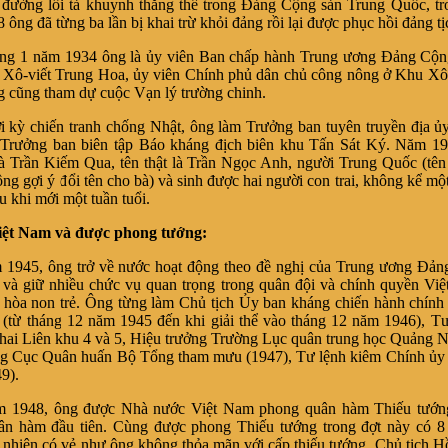
 lối tả khuynh thắng thế trong Đảng Cộng sản Trung Quốc, tro
ông đã từng ba lần bị khai trừ khỏi đảng rồi lại được phục hồi đảng tị
năm 1934 ông là ủy viên Ban chấp hành Trung ương Đảng Cộn
Xô-viết Trung Hoa, ủy viên Chính phủ dân chủ công nông ở Khu Xô-
 cũng tham dự cuộc Vạn lý trường chinh.
chiến tranh chống Nhật, ông làm Trưởng ban tuyên truyền địa ủ
 Trưởng ban biên tập Báo kháng địch biên khu Tấn Sát Ký. Năm 19
à Trần Kiếm Qua, tên thật là Trần Ngọc Anh, người Trung Quốc (tê
ông gợi ý đổi tên cho bà) và sinh được hai người con trai, không kể mộ
u khi mới một tuần tuổi.
iệt Nam và được phong tướng:
, ông trở về nước hoạt động theo đề nghị của Trung ương Đản
và giữ nhiều chức vụ quan trọng trong quân đội và chính quyền Vi
hòa non trẻ. Ông từng làm Chủ tịch Ủy ban kháng chiến hành chín
(từ tháng 12 năm 1945 đến khi giải thể vào tháng 12 năm 1946), T
hai Liên khu 4 và 5, Hiệu trưởng Trường Lục quân trung học Quảng N
g Cục Quân huấn Bộ Tổng tham mưu (1947), Tư lệnh kiêm Chính ủy 
9).
, ông được Nhà nước Việt Nam phong quân hàm Thiếu tướng 
ân hàm đầu tiên. Cùng được phong Thiếu tướng trong đợt này có 8
 nhiên có vẻ như ông không thỏa mãn với cấp thiếu tướng. Chủ tịch 