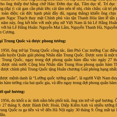
cho ông thiếp thư bằng chữ Hán: Đởm dục đại, Tâm dục tế, Trí dục
 (đại ý: cái gan cần phải lớn; cái tâm nên tế nhị, chín chắn; cái trí p
, toàn diện; cái đức hạnh phải đầy đủ, ngang thẳng) khiến ông chị
hạm Ngọc Thạch thay mặt Chính phủ vào tận Thanh Hóa làm lễ tấn 
năm này, ông kết hôn với một phụ nữ Việt Nam là bà Lê Hằng Huân
n với bà Lê Hằng Huân: Nguyễn Mai Lâm, Nguyễn Thanh Hà, Nguyễn
n Cương.
ại Trung Quốc và được phong tướng:
, ông trở lại Trung Quốc công tác, làm Phó Cục trưởng Cục điều
uấn luyện Quân giải phóng Nhân dân Trung Quốc. Được xem là một t
n Trung Quốc, ngay trong đợt phong quân hàm đầu vào ngày 27 t
g được nhà nước Cộng hòa Nhân dân Trung Hoa phong quân hàm Th
được chính phủ Trung Quốc tặng Huân chương Giải phóng hạng nhất
 mệnh danh là “Lưỡng quốc tướng quân”, là người Việt Nam duy
n hàm tướng của hai quốc gia, và đều ngay trong đợt phong quân hàm 
 quê hương:
 do khối u ác tính nằm bên phổi trái, ông xin trở về quê hương. 
 27 tháng 9, được Bành Đức Hoài, Diệp Kiếm Anh và nhiều tướng lĩ
rung Quốc ra ga tiễn và về đến Hà Nội ngày 30 tháng 9. Ông mất tại
lâu.