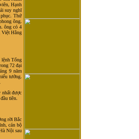
 viên, Hạnh
hải suy nghĩ
u phục. Thứ
phong ông.
. ông có 4
 Việt Hằng
 lệnh Tổng
rong 72 đại
háng 9 năm
iếu tướng.
.
 nhất được
đầu tiên.
Ông rời Bắc
nh, cán bộ
 Hà Nội sau