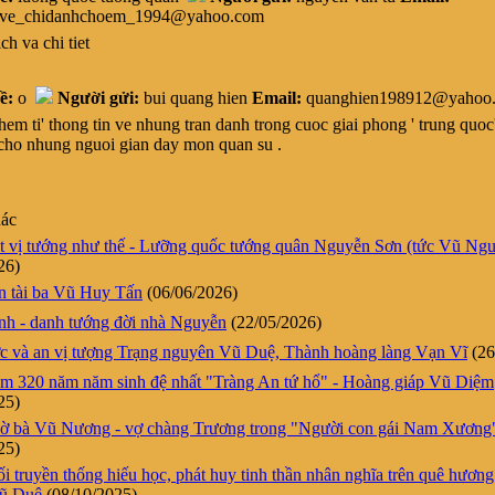
ve_chidanhchoem_1994@yahoo.com
ch va chi tiet
ề:
o
Người gửi:
bui quang hien
Email:
quanghien198912@yahoo
m ti' thong tin ve nhung tran danh trong cuoc giai phong ' trung quoc' 
 cho nhung nguoi gian day mon quan su .
hác
 vị tướng như thế - Lưỡng quốc tướng quân Nguyễn Sơn (tức Vũ Ng
26)
n tài ba Vũ Huy Tấn
(06/06/2026)
h - danh tướng đời nhà Nguyễn
(22/05/2026)
c và an vị tượng Trạng nguyên Vũ Duệ, Thành hoàng làng Vạn Vĩ
(26
m 320 năm năm sinh đệ nhất "Tràng An tứ hổ" - Hoàng giáp Vũ Diệm
25)
ờ bà Vũ Nương - vợ chàng Trương trong "Người con gái Nam Xương
25)
i truyền thống hiếu học, phát huy tinh thần nhân nghĩa trên quê hươn
ũ Duệ
(08/10/2025)