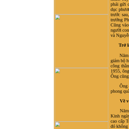
không biết dòng họ vũ võ
phải gửi 
nào có tài liệu của dòng họ
dục phương
tôi ko
trước sau
Võ Như Hoàng Phước :
trưởng P
Như Vũ Phong bên trên có
Cũng vào 
nói, từ thời HBT đã có họ
người co
Vũ, rồi bao nhiêu họ Vũ/Võ
và Nguyễ
không phải từ ông cụ Vũ
Hồn mà phát sinh ra. Ở đây
Trở l
mình cũng không thấy cây
phả hệ đầy đủ từ dòng họ
Năm 1950
Vũ (Hồn). Như họ Võ Như
giám bộ h
của mình ở Quảng Nam thì
công thầ
lại phát tích từ ông Võ Như
1955, ôn
Phô, con ông Võ Như Oanh
Ông cũng 
di cư từ miền bắc (không rõ
Ông được
tỉnh) vào từ năm 1667. Việc
phong quâ
tìm hiểu cội nguồn cũng
chưa đến điểm mấu chốt.
Về với
Một số ông/bác trong tộc họ
dẫn về tộc Vũ/Võ với cụ tổ
Năm 1956,
Vũ Hồn nhưng không có
Kinh ngày
cây phả hệ để thấy sự gắn
cao cấp T
kết này. Mong một ngày sẽ
đó không 
có cây phả hệ để mọi con