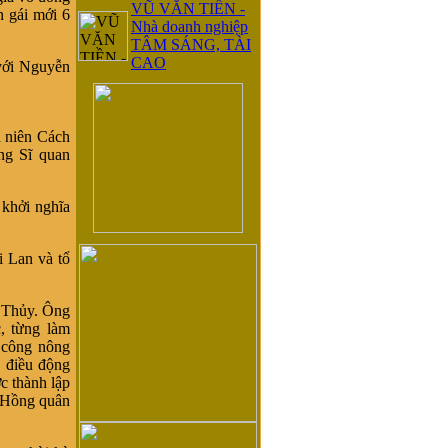
VŨ VĂN TIỀN -
n gái mới 6
Nhà doanh nghiệp
TÂM SÁNG, TÀI
CAO
với Nguyễn
niên Cách
ng Sĩ quan
khởi nghĩa
 Lan và tổ
 Thủy. Ông
, từng làm
 công nông
c điều động
c thành lập
a Hồng quân