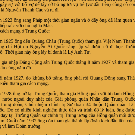
 gây sự với bố vợ để lấy cớ bỏ người vợ trẻ (vợ đầu tiên) cùng cô co
i là Nguyễn Thanh Các và ra đi.
 ông sang Pháp một thời gian ngắn và ở đấy ông đã làm quen 
tiếp xúc với chủ nghĩa Mác.
 cách mạng ở Trung Quốc:
 ông đến Quảng Châu (Trung Quốc) tham gia Việt Nam Thanh 
g chí Hội do Nguyễn Ái Quốc sáng lập và được cử đi học Trườ
. Thời gian này ông lấy bí danh là Lý Anh Tự.
nhập Đảng Cộng sản Trung Quốc tháng 8 năm 1927 và tham gia 
âu cùng năm đó.
 1927, do khủng bố trắng, ông phải rời Quảng Đông sang Thái
 kiều tham gia cách mạng.
 ông trở lại Trung Quốc, tham gia Hồng quân với bí danh Hồng
an nước ngoài duy nhất của Giải phóng quân Nhân dân Trung Quốc
 trung đoàn, Chủ nhiệm chính trị Sư đoàn 34 thuộc Quân đoàn 12
c. Do có nhiều kinh nghiệm thực tiễn và trình độ lý luận, ông đượ
 dạy tại Trường Quân sự chính trị Trung ương của Hồng quân mới đượ
m. Cuối năm 1932 ông còn tham gia thành lập đoàn kịch đầu tiên củ
 và làm Đoàn trưởng.