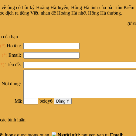
ông có hồi ký Hoàng Hà luyến, Hồng Hà tình của bà Trần Kiếm
ợc dịch ra tiếng Việt, nhan đề Hoàng Hà nhớ, Hồng Hà thương.
(theo: 
n của bạn
(*)
Họ tên:
(*)
Email:
(*)
Tiêu đề:
)
Nội dung:
Mã:
beiqy6
các bình luận
ề:
luong quoc tuong quan
Người gửi:
nguyen van tu
Email: