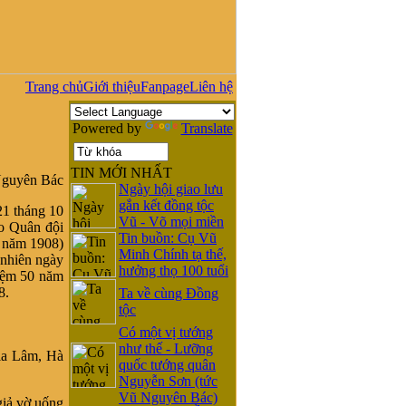
Trang chủ
Giới thiệu
Fanpage
Liên hệ
Powered by
Translate
TIN MỚI NHẤT
Ngày hội giao lưu
gắn kết đồng tộc
1 tháng 10
Vũ - Võ mọi miền
o Quân đội
Tin buồn: Cụ Vũ
0 năm 1908)
Minh Chính tạ thế,
 nhiên ngày
hưởng thọ 100 tuổi
iệm 50 năm
8.
Ta về cùng Đồng
tộc
Có một vị tướng
như thế - Lưỡng
ia Lâm, Hà
quốc tướng quân
Nguyễn Sơn (tức
Vũ Nguyên Bác)
iả vờ uống