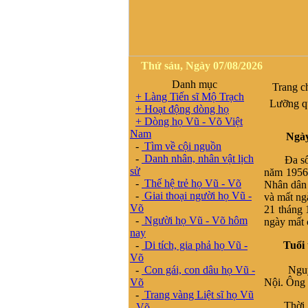
Thứ sáu, Ngày 07/08/2026
Danh mục
Trang c
+ Làng Tiến sĩ Mộ Trạch
Lưỡng qu
+ Hoạt động dòng họ
+ Dòng họ Vũ - Võ Việt
Nam
Ngày
-
Tìm về cội nguồn
-
Danh nhân, nhân vật lịch
Đa số các
sử
năm 1956.
-
Thế hệ trẻ họ Vũ - Võ
Nhân dân 
-
Giai thoại người họ Vũ -
và mất ng
Võ
21 tháng 
-
Người họ Vũ - Võ hôm
ngày mất 
nay
-
Di tích, gia phả họ Vũ -
Tuổi 
Võ
-
Con gái, con dâu họ Vũ -
Nguyễn S
Võ
Nội. Ông 
-
Trang vàng Liệt sĩ họ Vũ
Thời trẻ 
- Võ