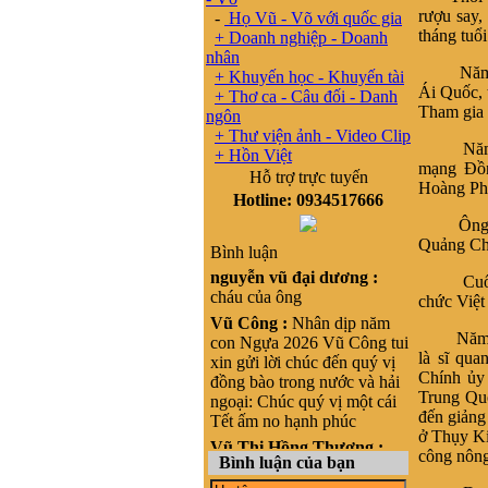
rượu say,
-
Họ Vũ - Võ với quốc gia
tháng tuổ
+ Doanh nghiệp - Doanh
nhân
Năm 1923
+ Khuyến học - Khuyến tài
Ái Quốc, 
+ Thơ ca - Câu đối - Danh
Tham gia
ngôn
+ Thư viện ảnh - Video Clip
Năm 1925
+ Hồn Việt
mạng Đồn
Hỗ trợ trực tuyến
Hoàng Phố
Hotline: 0934517666
Ông gia 
Quảng Ch
Bình luận
nguyễn vũ đại dương :
Cuối năm
cháu của ông
chức Việt
Vũ Công :
Nhân dịp năm
Năm 1928
con Ngựa 2026 Vũ Công tui
là sĩ qu
xin gửi lời chúc đến quý vị
Chính ủy
đồng bào trong nước và hải
Trung Quố
ngoại: Chúc quý vị một cái
đến giảng
Tết ấm no hạnh phúc
ở Thụy Ki
Vũ Thị Hồng Thương :
công nông
Bình luận của bạn
Xin chào, cháu là Vũ Thị
Hồng Thương, nguyên quán