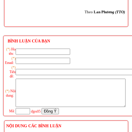
Theo
Lan Phươn
g (TTO)
BÌNH LUẬN CỦA BẠN
(*)
Họ
tên:
(*)
Email:
(*)
Tiêu
đề:
(*)
Nội
dung:
Mã:
djpx05
NỘI DUNG CÁC BÌNH LUẬN