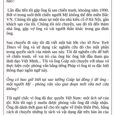
nào?
Lần đầu tiên tôi gặp ông là sau chiến tranh, khoảng năm 1990.
Bởi vì trong suốt thời chiến người Mỹ không thể đến miền Bắc
VN. Chúng tôi gặp nhau tại một tòa nhà kiểu cổ ở Hà Nội, gần
khách sạn của tôi. Chúng tôi nói chuyện, sau đó tôi đến thăm
nhà ông, gặp vợ ông và vài người thân khác trong gia đình
ông.
Sau chuyến đi này tôi đã viết một bài lớn cho tờ
New York
Times
về ông và sử dụng các nghiên cứu đó cho một phần
trong quyển sách của mình sau này. Tôi đã nghiên cứu để biết
về chiến tranh, về vai trò của ông lúc ông bắt đầu tham gia
lãnh đạo Việt Minh... Tôi và ông Giáp nói chuyện với nhau và
thực hiện cuộc phỏng vấn bằng tiếng Pháp vì ông tỏ ra đặc biệt
thông thạo ngôn ngữ này.
Ông có bao giờ biết tại sao tướng Giáp lại đồng ý để ông -
một người Mỹ - phỏng vấn vào giai đoạn mới vừa mở cửa
không?
Tôi nghĩ chắc vì ông đã đọc quyển
Việt Nam: một lịch sử của
tôi
. Khi tôi ngỏ ý muốn được phỏng vấn ông đã chấp nhận.
Ông đã dành thời gian kể cho tôi nghe về Điện Biên Phủ, bằng
cách di chuyển những ly tách và vật dụng đặt trên bàn ăn của