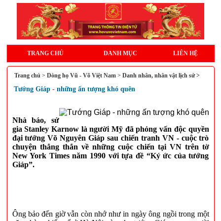
TRANG CHỦ
DANH MỤC
LIÊN HỆ
Trang chủ
>
Dòng họ Vũ - Võ Việt Nam
>
Danh nhân, nhân vật lịch sử >
Tướng Giáp - những ấn tượng khó quên
Nhà báo, sử
gia Stanley Karnow là người Mỹ đã phỏng vấn độc quyền
đại tướng Võ Nguyên Giáp sau chiến tranh VN - cuộc trò
chuyện thẳng thắn về những cuộc chiến tại VN trên tờ
New York Times năm 1990 với tựa đề “Ký ức của tướng
Giáp”.
Ông bảo đến giờ vẫn còn nhớ như in ngày ông ngồi trong một