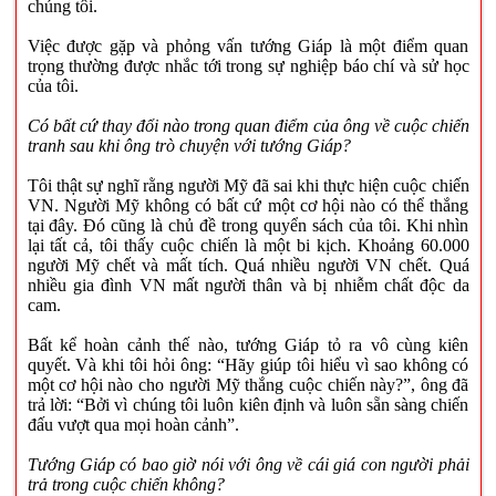
chúng tôi.
Việc được gặp và phỏng vấn tướng Giáp là một điểm quan
trọng thường được nhắc tới trong sự nghiệp báo chí và sử học
của tôi.
Có bất cứ thay đổi nào trong quan điểm của ông về cuộc chiến
tranh sau khi ông trò chuyện với tướng Giáp?
Tôi thật sự nghĩ rằng người Mỹ đã sai khi thực hiện cuộc chiến
VN. Người Mỹ không có bất cứ một cơ hội nào có thể thắng
tại đây. Đó cũng là chủ đề trong quyển sách của tôi. Khi nhìn
lại tất cả, tôi thấy cuộc chiến là một bi kịch. Khoảng 60.000
người Mỹ chết và mất tích. Quá nhiều người VN chết. Quá
nhiều gia đình VN mất người thân và bị nhiễm chất độc da
cam.
Bất kể hoàn cảnh thế nào, tướng Giáp tỏ ra vô cùng kiên
quyết. Và khi tôi hỏi ông: “Hãy giúp tôi hiểu vì sao không có
một cơ hội nào cho người Mỹ thắng cuộc chiến này?”, ông đã
trả lời: “Bởi vì chúng tôi luôn kiên định và luôn sẵn sàng chiến
đấu vượt qua mọi hoàn cảnh”.
Tướng Giáp có bao giờ nói với ông về cái giá con người phải
trả trong cuộc chiến không?