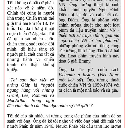
Tôi không có bất cứ phán
VN. Ông tường thuật khoảnh
xét nào về ý niệm đó.
khắc chính quyền Ngô Đình
Chính tôi cũng là người
Diệm bị lật đổ và cái chết của
lính trong Chiến tranh thế
ông Diệm. Ông là phóng viên
giới thứ hai khi tôi 18, 19
chính tường thuật cho một loạt
tuổi. Tôi đã tường thuật
phim tài liệu truyền hình:
VN -
cuộc chiến ở Algeria. Tôi
thiên lịch sử truyền hình, giải mã
đã quan sát nhiều cuộc
cuộc chiến VN từ hai phía
với
chiến trong suốt cuộc đời
những phỏng vấn nổi tiếng cùng
mình, để hiểu rằng số
các tướng lĩnh hàng đầu ở cả hai
người phải chết cho tất cả
bên. Loạt phim truyền hình này
những hành vi chiến
đoạt 6 giải Emmy.
tranh đó thật khủng
khiếp.
Ông là tác giả cuốn sách
Vietnam: a history
(
Việt Nam:
Tại sao ông viết về
một lịch sử
). Ông tường thuật
tướng Giáp là “người
cuộc chiến VN từ 1959-1974 với
ngang hàng với những
tư cách là một nhà báo và sử gia.
Grant, Lee, Rommel và
MacArthur trong ngôi
đền vinh danh các lãnh đạo quân sự thế giới”?
Tôi đề cập rất nhiều vị tướng trong tác phẩm của mình để so
sánh với ông. Ông đã kể tôi nghe về việc ông phải đối mặt với
người Pháp từ năm 1946. Người Pháp bắt đầu tăng lực lượng