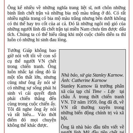
Ông kể nhiều về những nghĩa trang liệt sĩ, nơi chôn những
binh lính chết trận và những bia mộ màu trắng ở đó. Có rất
nhiều nghĩa trang có bia mộ màu trắng nhưng bên dưới không
có thi thể hay tro cốt của ai cả. Đó là những ngôi mộ gió của
những người lính đã chết trận tại miền Nam chưa tìm được dấu
tích. Chúng ta có thể hiểu rằng khi một cuộc chiến diễn ra thì
luôn có những hi sinh đau lòng.
Tướng Giáp không bao
giờ nói với tôi về con số
cụ thể người VN chết
trong chiến tranh. Ông
luôn nhắc lại rằng đó là
Nhà báo, sử gia Stanley Karnow.
một tổn thất lớn, nhưng
Ả
nh: Catherine Karnow
cũng như ông ấy nói sẽ
Stanley Karnow là trưởng phân
có những sự sống phải hi
xã của tạp chí
Time - Life
tại
sinh vì cái quyết định
châu Á trong thời chiến tranh
phải chiến thắng đến
VN. Từ năm 1959, ông đã đi, về
cùng trong cuộc chiến ấy.
VN rất thường xuyên trong
Tôi đã nghe ông ấy nói
những biến động chính trị và xã
và rất hiểu... Vào thời
hội.
điểm đó mọi chuyện
không thể khác được.
Ông là nhà báo đầu tiên viết về
người lính Mỹ đầu tiên chết tại