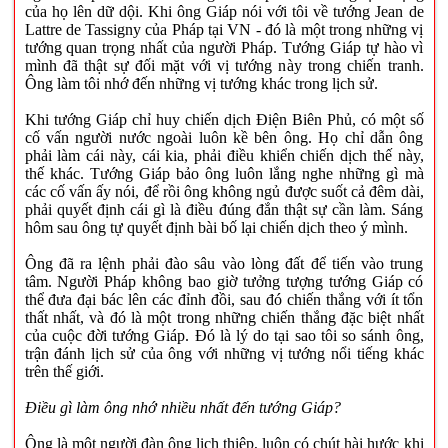
của họ lên dữ dội. Khi ông Giáp nói với tôi về tướng Jean de
Lattre de Tassigny của Pháp tại VN - đó là một trong những vị
tướng quan trọng nhất của người Pháp. Tướng Giáp tự hào vì
mình đã thật sự đối mặt với vị tướng này trong chiến tranh.
Ông làm tôi nhớ đến những vị tướng khác trong lịch sử.
Khi tướng Giáp chỉ huy chiến dịch Điện Biên Phủ, có một số
cố vấn người nước ngoài luôn kề bên ông. Họ chỉ dẫn ông
phải làm cái này, cái kia, phải điều khiển chiến dịch thế này,
thế khác. Tướng Giáp bảo ông luôn lắng nghe những gì mà
các cố vấn ấy nói, để rồi ông không ngủ được suốt cả đêm dài,
phải quyết định cái gì là điều đúng đắn thật sự cần làm. Sáng
hôm sau ông tự quyết định bài bố lại chiến dịch theo ý mình.
Ông đã ra lệnh phải đào sâu vào lòng đất để tiến vào trung
tâm. Người Pháp không bao giờ tưởng tượng tướng Giáp có
thể đưa đại bác lên các đỉnh đồi, sau đó chiến thắng với ít tổn
thất nhất, và đó là một trong những chiến thắng đặc biệt nhất
của cuộc đời tướng Giáp. Đó là lý do tại sao tôi so sánh ông,
trận đánh lịch sử của ông với những vị tướng nổi tiếng khác
trên thế giới.
Điều gì làm ông nhớ nhiều nhất đến tướng Giáp?
Ông là một người đàn ông lịch thiệp, luôn có chút hài hước khi