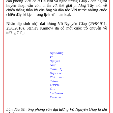
căn phòng kiểu cổ ở Hà Nội và nghe tướng Giáp - con người
huyền thoại vẫn còn bí ẩn với thế giới phương Tây, nói về
chiến thắng thần kỳ của ông và dân tộc VN trước những cuộc
chiến đầy bi kịch trong lịch sử nhân loại.
Nhân dịp sinh nhật đại tướng Võ Nguyên Giáp (25/8/1911-
25/8/2010), Stanley Karnow đã có một cuộc trò chuyện về
tướng Giáp.
Đại tướng
Võ
Nguyên
Giáp
thăm lại
Điện Biên
Phủ vào
tháng
4/1994.
Ảnh:
Catherine
Karnow
Lần đầu tiên ông phỏng vấn đại tướng Võ Nguyên Giáp là khi