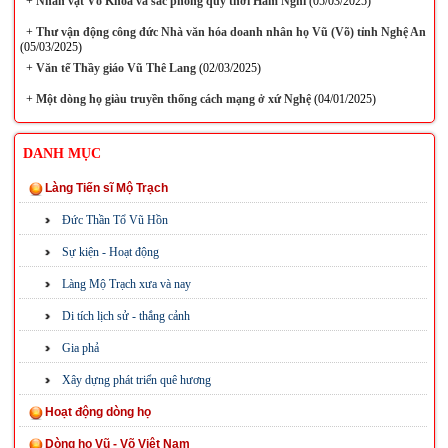
+
Nhân vật Võ Khoa và sắc phong quý thời Hàm Nghi
(05/03/2025)
+
Thư vận động công đức Nhà văn hóa doanh nhân họ Vũ (Võ) tỉnh Nghệ An
(05/03/2025)
+
Văn tế Thầy giáo Vũ Thê Lang
(02/03/2025)
+
Một dòng họ giàu truyền thống cách mạng ở xứ Nghệ
(04/01/2025)
DANH MỤC
Làng Tiến sĩ Mộ Trạch
Đức Thần Tổ Vũ Hồn
Sự kiện - Hoạt động
Làng Mộ Trạch xưa và nay
Di tích lịch sử - thắng cảnh
Gia phả
Xây dựng phát triển quê hương
Hoạt động dòng họ
Dòng họ Vũ - Võ Việt Nam