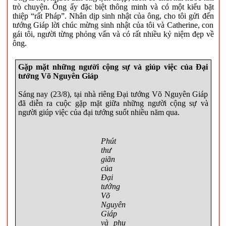
trò chuyện. Ông ấy đặc biệt thông minh và có một kiểu bặt
thiệp “rất Pháp”. Nhân dịp sinh nhật của ông, cho tôi gửi đến
tướng Giáp lời chúc mừng sinh nhật của tôi và Catherine, con
gái tôi, người từng phỏng vấn và có rất nhiều kỷ niệm đẹp về
ông.
Gặp mặt những người cộng sự và giúp việc của Đại
tướng Võ Nguyên Giáp
Sáng nay (23/8), tại nhà riêng Đại tướng Võ Nguyên Giáp
đã diễn ra cuộc gặp mặt giữa những người cộng sự và
người giúp việc của đại tướng suốt nhiều năm qua.
Phút
thư
giãn
của
Đại
tướng
Võ
Nguyên
Giáp
và phu