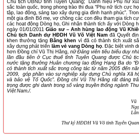
Chủ tịch UBND tỉnh Tuyên Quang; Danh hiệu Phụ nữ xu
sắc toàn quốc, trong phong trào thi đua “Phụ nữ tích cực h
tập, lao động, sáng tạo xây dựng gia đình hạnh phúc”. Tro
một gia đinh Bố mẹ, vợ chồng các con đều tham gia tích c
các hoạt động Dòng họ, Ghi nhận thành tích ấy với Dòng 
ngày 01/01/2011
Giáo sư – Anh hùng lao động Vũ Khiê
Chủ tịch Danh dự HĐDH Vũ Võ Việt Nam
đã Quyết địn
khen thưởng tặng
Bằng khen
vì đã có thành tích xuất s
xây dựng phát triển
làm vẻ vang Dòng họ
. Đặc biệt vinh 
hơn Đồng chí Vũ Thị Hằng,
nữ Đảng viên tiêu biểu duy nh
lần đầu tiên ở Cục thuế tỉnh Tuyên Quang được Chủ tị
nước tặng thưởng Huân chương lao động Hạng Ba do “Đ
có thành tích xuất sắc trong công tác từ năm 2005 đến n
2009, góp phần vào sự nghiệp xây dựng Chủ nghĩa Xã h
và bảo vệ Tổ Quốc”. Đồng chí Vũ Thị Hằng rất đáng tr
trọng được ghi danh trong sổ vàng truyền thống ngành Th
Việt Nam./.
Vũ
Ngọ
Lân
Thư ký HĐDH Vũ Võ tỉnh Tuyên Qua