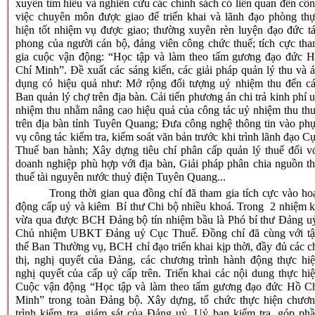
xuyên tìm hiểu và nghiên cứu các chính sách có liên quan đến cô
việc chuyên môn được giao để triển khai và lãnh đạo phòng th
hiện tốt nhiệm vụ được giao; thường xuyên rèn luyện đạo đức t
phong của người cán bộ, đảng viên công chức thuế; tích cực th
gia cuộc vận động: “Học tập và làm theo tấm gương đạo đức 
Chí Minh”. Đề xuất các sáng kiến, các giải pháp quản lý thu và 
dụng có hiệu quả như: Mở rộng đối tượng uỷ nhiệm thu đến c
Ban quản lý chợ trên địa bàn
.
Cải tiến phương án chi trả kinh phí 
nhiệm thu nhằm nâng cao hiệu quả của công tác uỷ nhiệm thu th
trên địa bàn tỉnh Tuyên Quang; Đưa công nghệ thông tin vào ph
vụ công tác kiểm tra, kiểm soát văn bản trước khi trình lãnh đạo C
Thuế ban hành; Xây dựng tiêu chí phân cấp quản lý thuế đối v
doanh nghiệp phù hợp với địa bàn, Giải pháp phân chia nguồn t
thuế tài nguyên nước thuỷ điện Tuyên Quang...
Trong thời gian qua đồng chí đã tham gia tích cực vào ho
động cấp uỷ và kiêm Bí thư Chi bộ nhiều khoá. Trong 2 nhiệm 
vừa qua được BCH Đảng bộ tín nhiệm bầu là Phó bí thư Đảng u
Chủ nhiệm UBKT Đảng uỷ Cục Thuế. Đồng chí đã cùng với t
thể Ban Thường vụ, BCH chỉ đạo triển khai kịp thời, đầy đủ các c
thị, nghị quyết của Đảng, các chương trình hành động thực hi
nghị quyết của cấp uỷ cấp trên. Triển khai các nội dung thực hi
Cuộc vận động “Học tập và làm theo tấm gương đạo đức Hồ C
Minh” trong toàn Đảng bộ. Xây dựng, tổ chức thực hiện chươ
trình kiểm tra, giám sát của Đảng uỷ, Uỷ ban kiểm tra, góp ph