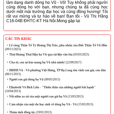
làm dạng danh dòng họ Vũ - Võ! Tuy không phải người
cùng dòng họ với bạn, nhưng chúng ta đã cùng học
dưới một mái trường đại học và cùng đồng hương! Tôi
rất vui mừng và tự hào về bạn! Bạn tôi - Vũ Thị Hằng
C16-04B ĐHTC-KT Hà Nội.Mong gặp lại
CÁC TIN KHÁC
+
Lễ cúng Thần Tổ Tỷ Hoàng Thị Trúc, phu nhân của Đức Thần Tổ Vũ Hồn
(09/11/2025)
+
Thái Hoàng Thái Hậu họ Vũ qua tài liệu văn bia
(05/03/2025)
+
Cha ơi, con tự hào mang họ Vũ nhà mình!
(22/09/2017)
+
HĐDH Vũ - Võ phường Việt Hưng, TP Hạ Long tôn vinh con gái, con dâu
(06/11/2015)
+
Người con gái dòng họ Vũ
(09/05/2015)
+
Elizabeth Võ Bích Liên - "Thiên thần của những người bất hạnh"
(10/04/2013)
+
Nỗi niềm xa xứ của một người con gái họ Võ
(15/03/2013)
+
Cảm nhận của một du học sinh về dòng họ Vũ - Võ
(15/03/2013)
+
Thắm tình đồng tộc
(19/01/2013)