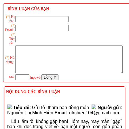
BÌNH LUẬN CỦA BẠN
(*)
Họ
tên:
(*)
Email:
(*)
Tiêu
đề:
(*)
Nội
dung:
Mã:
lnpqw3
NỘI DUNG CÁC BÌNH LUẬN
Tiêu đề:
Gửi lời thăm bạn đồng môn
Người gửi:
Nguyễn Thị Minh Hiền
Email:
ntmhien104@gmail.com
Lâu lắm rồi không gặp bạn! Hôm nay, may mắn "gặp"
bạn khi đọc trang viết về bạn một người con góp phần