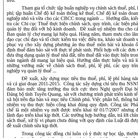
trên.
Tham gia tổ chức tập huấn nghiệp vụ chính sách thuế, phí, 
phí; tập huấn Chế độ kế toán thống kê thuế, Chế độ kế toán doa
nghiệp nhỏ và vừa cho các CBCC trong ngành ... Hướng dẫn, ki
tra các Chi cục Thuế thực hiện chính sách, quy trình, các biện ph
quản lý thu đối với hộ kinh doanh. Đề xuất uỷ nhiệm thu cho c
Ban quản lý chợ mang lại hiệu quả. Hàng năm, tham mưu cho lã
đạo cục chỉ đạo và tổ chưc kiểm tra việc điều tra, khảo sát doanh 
phục vụ cho xây dựng phương án thu thuế môn bài và khoán 
định thuế đảm bảo sát với thực tế phát sinh. Phối hợp với các đơn 
đưa ứng dụng quản lý thuế nhà đất, tiền thuê đất vào thực hiện tro
toàn ngành đã mang lại hiệu quả. Hướng dẫn thực hiện và trả l
những vướng mắc về chính sách thuế, phí, lệ phí, các quy trì
nghiệp vụ quản lý thuế ...
Đề xuất, xây dựng mục tiêu thu thuế, phí, lệ phí hàng n
và cả giai đoạn 2011-2015. Công tác xây dựng chỉ tiêu thu NS
đảm bảo mức tăng trưởng thu tích cực theo Nghị quyết Đại h
Đảng bộ tỉnh Tuyên Quang, sát với chương trình phát triển kinh tế
xã hội trên địa bàn và mục tiêu Chính phủ. Việc phân bổ, thông b
nhiệm vụ thu thực hiện công khai đúng quy định. Công tác Ph
chế là một nhiệm vụ mới được triển khai từ 01/7/2007 nhưng 
lãnh đạo triển khai kịp thời. Các trường hợp hướng dẫn, trả lời chí
sách thuế, xử lý vi phạm chưa đúng với quy định của Luật đã đư
đề xuất chỉnh sửa kịp thời.
Trong công tác đồng chí luôn có ý thức tự học tập, thườ