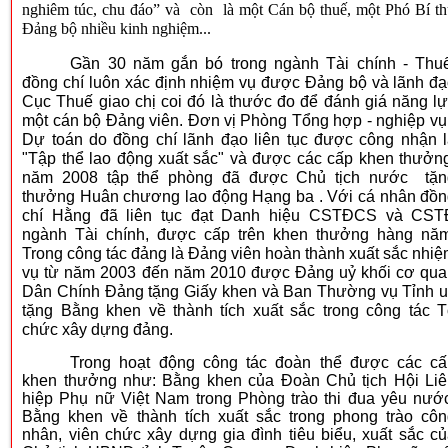
nghiêm túc, chu đáo” và còn là một Cán bộ thuế, một Phó Bí t
Đảng bộ nhiều kinh nghiệm...
Gần 30 năm gắn bó trong ngành Tài chính - Thuế
đồng chí luôn xác định nhiệm vụ được Đảng bộ và lãnh đ
Cục Thuế giao chị coi đó là thước đo để đánh giá năng l
một cán bộ Đảng viên. Đơn vị Phòng Tổng hợp - nghiệp vụ
Dự toán do đồng chí lãnh đạo liên tục được công nhận 
"Tập thể lao động xuất sắc" và được các cấp khen thưởn
năm 2008 tập thể phòng đã được Chủ tịch nước tặn
thưởng Huân chương lao động Hạng ba . Với cá nhân đồ
chí Hằng đã liên tục đạt Danh hiệu CSTĐCS và CST
ngành Tài chính, được cấp trên khen thưởng hàng năm
Trong công tác đảng là Đảng viên hoàn thành xuất sắc nhi
vụ từ năm 2003 đến năm 2010 được Đảng uỷ khối cơ qu
Dân Chính Đảng tặng Giấy khen và Ban Thường vụ Tỉnh 
tặng Bằng khen về thành tích xuất sắc trong công tác 
chức xây dựng đảng.
Trong hoạt động công tác đoàn thể được các cấ
khen thưởng như: Bằng khen của Đoàn Chủ tịch Hội Li
hiệp Phụ nữ Việt Nam trong Phòng trào thi đua yêu nướ
Bằng khen về thành tích xuất sắc trong phong trào cô
nhân, viên chức xây dựng gia đình tiêu biểu, xuất sắc c