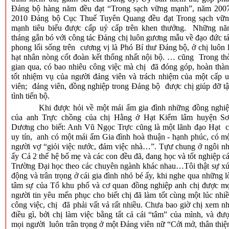
Đảng bộ hàng năm đều đạt “Trong sạch vững mạnh”, năm 200
2010 Đảng bộ Cục Thuế Tuyên Quang đều đạt Trong sạch vữ
mạnh tiêu biểu được cấp uỷ cấp trên khen thưởng.
Những nă
tháng gắn bó với công tác Đảng chị luôn gương mẫu về đạo đức t
phong lối sống trên cương vị là Phó Bí thư Đảng bộ, ở chị luôn 
hạt nhân nòng cốt đoàn kết thống nhất nội bộ. … cũng Trong th
gian qua, có bao nhiêu công việc mà chị đã đóng góp, hoàn thà
tốt nhiệm vụ của người đảng viên và trách nhiệm của một cấp 
viên; đảng viên, đồng nghiệp trong Đảng bộ được chị giúp đỡ t
tình tiến bộ.
Khi được hỏi về một mái ấm gia đình những đồng nghi
của anh Trực chồng của chị Hằng ở Hạt Kiểm lâm huyện S
Dương cho biết: Anh Vũ Ngọc Trực cũng là một lãnh đạo Hạt 
uy tín, anh có một mái ấm Gia đình hoà thuận - hạnh phúc, có m
người vợ “giỏi việc nước, đảm việc nhà…”. Tựư chung ở ngôi n
ấy Cả 2 thế hệ bố mẹ và các con đều đã, đang học và tốt nghiệp c
Trường Đại học theo các chuyên ngành khác nhau…Tôi thật sự x
động và trân trọng ở cái gia đình nhỏ bé ấy, khi nghe qua những l
tâm sự của Tổ khu phố và cơ quan đồng nghiệp anh chị được m
người tin yêu mến phục cho biết chị đã làm tốt cùng một lúc nhi
công việc, chị đã phải vất vả rất nhiều. Chưa bao giờ chị xem n
điều gì, bởi chị làm việc bằng tất cả cái “tâm” của mình, và đư
mọi người luôn trân trọng ở một Đảng viên nữ “Cởi mở, thân thiệ