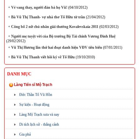
+
Vẻ vang thay, người đàn bà họ Vũ!
(04/10/2012)
+
Bà Vũ Thị Thanh- vợ nhà thơ Tố Hữu từ trần
(21/04/2012)
+
Công bố 2 nữ chủ nhân giải thưởng Kovalevskaia 2011
(02/03/2012)
+
Người mẹ tuyệt vời của Bộ trưởng Bộ Tài chính Vương Đình Huệ
(29/02/2012)
+
Vũ Thị Hương lần thứ hai đoạt danh hiệu VĐV tiêu biểu
(07/01/2011)
+
Bà Vũ Thị Thanh viết hồi ký về Tố Hữu
(19/10/2010)
DANH MỤC
Làng Tiến sĩ Mộ Trạch
Đức Thần Tổ Vũ Hồn
Sự kiện - Hoạt động
Làng Mộ Trạch xưa và nay
Di tích lịch sử - thắng cảnh
Gia phả