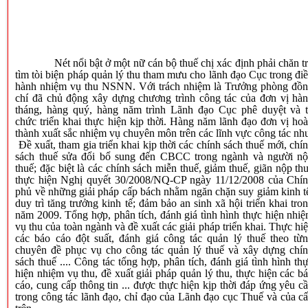
Nét nổi bật ở một nữ cán bộ thuế chị xác định phải chăn t
tìm tòi biện pháp quản lý thu tham mưu cho lãnh đạo Cục trong đi
hành nhiệm vụ thu NSNN. Với trách nhiệm là Trưởng phòng đồ
chí đã chủ động xây dựng chương trình công tác của đơn vị hà
tháng, hàng quý, hàng năm trình Lãnh đạo Cục phê duyệt và 
chức triển khai thực hiện kịp thời. Hàng năm lãnh đạo đơn vị ho
thành xuất sắc nhiệm vụ chuyên môn trên các lĩnh vực công tác nh
Đề xuất, tham gia triển khai kịp thời các chính sách thuế mới, chí
sách thuế sửa đổi bổ sung đến CBCC trong ngành và người n
thuế; đặc biệt là các chính sách miễn thuế, giảm thuế, giãn nộp th
thực hiện Nghị quyết 30/2008/NQ-CP ngày 11/12/2008 của Chí
phủ về những giải pháp cấp bách nhằm ngăn chặn suy giảm kinh t
duy trì tăng trưởng kinh tế; đảm bảo an sinh xã hội triển khai tro
năm 2009. Tổng hợp, phân tích, đánh giá tình hình thực hiện nhi
vụ thu của toàn ngành và đề xuất các giải pháp triển khai. Thực hi
các báo cáo đột suất, đánh giá công tác quản lý thuế theo từ
chuyên đề phục vụ cho công tác quản lý thuế và xây dựng chí
sách thuế .... Công tác tổng hợp, phân tích, đánh giá tình hình th
hiện nhiệm vụ thu, đề xuất giải pháp quản lý thu, thực hiện các b
cáo, cung cấp thông tin ... được thực hiện kịp thời đáp ứng yêu c
trong công tác lãnh đạo, chỉ đạo của Lãnh đạo cục Thuế và của c