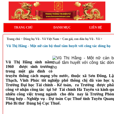
TRANG CHỦ
DANH MỤC
LIÊN HỆ
Trang chủ
>
Dòng họ Vũ - Võ Việt Nam
>
Con gái, con dâu họ Vũ - Võ >
Vũ Thị Hằng - Một nữ cán bộ thuế tâm huyết với công tác dòng họ
Vũ Thị Hằng sinh năm
1960 được sinh trưởng
trong một gia đình có
truyền thống cách mạng yêu nước, thuộc xã Sơn Đông, L
Thạch, Vĩnh Phúc tốt nghiệp phổ thông chị đã vào học t
Trường Đại học Tài chính - Kế toán, ra Trường được ph
công về nhận công tác tại Sở Tài chính Hà Tuyên và kinh q
nhiều công việc trong ngành cho đến nay là Trưởng Phò
Tổng hợp - Nghiệp vụ - Dự toán Cục Thuế tỉnh Tuyên Quan
Phó Bí thư Đảng bộ Cục Thuế.