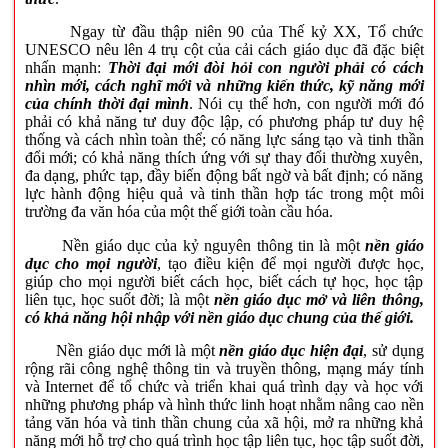
Ngay từ đầu thập niên 90 của Thế kỷ XX, Tổ chức
UNESCO nêu lên 4 trụ cột của cải cách giáo dục đã đặc biệt
nhấn mạnh:
Thời đại mới đòi hỏi con người phải có cách
nhìn mới, cách nghĩ mới và những kiến thức, kỹ năng mới
của chính thời đại mình
. Nói cụ thể hơn, con người mới đó
phải có khả năng tư duy độc lập, có phương pháp tư duy hệ
thống và cách nhìn toàn thể; có năng lực sáng tạo và tinh thần
đổi mới; có khả năng thích ứng với sự thay đổi thường xuyên,
đa dạng, phức tạp, đầy biến động bất ngờ và bất định; có năng
lực hành động hiệu quả và tinh thần hợp tác trong một môi
trường đa văn hóa của một thế giới toàn cầu hóa.
Nền giáo dục của kỷ nguyên thông tin là một
nền giáo
dục cho mọi người
, tạo điều kiện để mọi người được học,
giúp cho mọi người biết cách học, biết cách tự học, học tập
liên tục, học suốt đời; là một
nền giáo dục mở và liên thông,
có khả năng hội nhập với nền giáo dục chung của thế giới.
Nền giáo dục mới là một
nền giáo dục hiện đại
, sử dụng
rộng rãi công nghệ thông tin và truyền thông, mạng máy tính
và Internet để tổ chức và triển khai quá trình dạy và học với
những phương pháp và hình thức linh hoạt nhằm nâng cao nền
tảng văn hóa và tinh thần chung của xã hội, mở ra những khả
năng mới hỗ trợ cho quá trình học tập liên tục, học tập suốt đời,