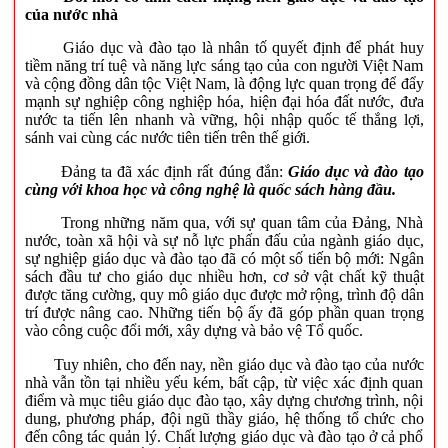
của nước nhà
Giáo dục và đào tạo là nhân tố quyết định để phát huy
tiềm năng trí tuệ và năng lực sáng tạo của con người Việt Nam
và cộng đồng dân tộc Việt Nam, là động lực quan trọng để đẩy
mạnh sự nghiệp công nghiệp hóa, hiện đại hóa đất nước, đưa
nước ta tiến lên nhanh và vững, hội nhập quốc tế thắng lợi,
sánh vai cùng các nước tiên tiến trên thế giới.
Đảng ta đã xác định rất đúng đắn:
Giáo dục và đào tạo
cùng với khoa học và công nghệ là quốc sách hàng đầu.
Trong những năm qua, với sự quan tâm của Đảng, Nhà
nước, toàn xã hội và sự nỗ lực phấn đấu của ngành giáo dục,
sự nghiệp giáo dục và đào tạo đã có một số tiến bộ mới: Ngân
sách đầu tư cho giáo dục nhiều hơn, cơ sở vật chất kỹ thuật
được tăng cường, quy mô giáo dục được mở rộng, trình độ dân
trí được nâng cao. Những tiến bộ ấy đã góp phần quan trọng
vào công cuộc đổi mới, xây dựng và bảo vệ Tổ quốc.
Tuy nhiên, cho đến nay, nền giáo dục và đào tạo của nước
nhà vẫn tồn tại nhiều yếu kém, bất cập, từ việc xác định quan
điểm và mục tiêu giáo dục đào tạo, xây dựng chương trình, nội
dung, phương pháp, đội ngũ thầy giáo, hệ thống tổ chức cho
đến công tác quản lý. Chất lượng giáo dục và đào tạo ở cả phổ