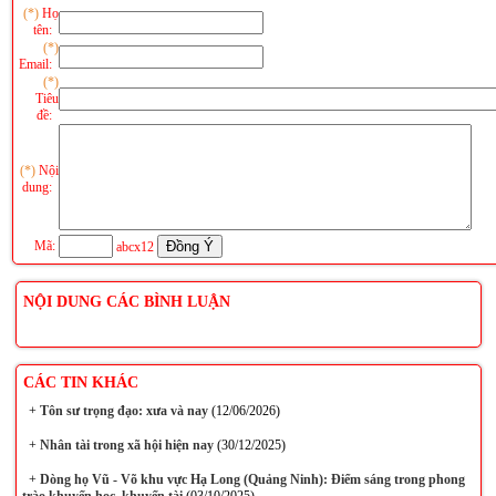
(*)
Họ
tên:
(*)
Email:
(*)
Tiêu
đề:
(*)
Nội
dung:
Mã:
abcx12
NỘI DUNG CÁC BÌNH LUẬN
CÁC TIN KHÁC
+
Tôn sư trọng đạo: xưa và nay
(12/06/2026)
+
Nhân tài trong xã hội hiện nay
(30/12/2025)
+
Dòng họ Vũ - Võ khu vực Hạ Long (Quảng Ninh): Điểm sáng trong phong