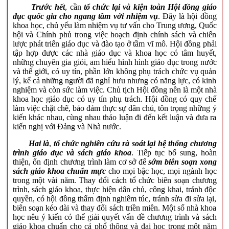
Trước hết
, cần
tổ chức lại và kiện toàn Hội đồng giáo
dục quốc gia cho ngang tầm với nhiệm vụ
. Đây là hội đồng
khoa học, chủ yếu làm nhiệm vụ tư vấn cho Trung ương, Quốc
hội và Chính phủ trong việc hoạch định chính sách và chiến
lược phát triển giáo dục và đào tạo ở tầm vĩ mô. Hội đồng phải
tập hợp được các nhà giáo dục và khoa học có tâm huyết,
những chuyên gia giỏi, am hiểu hình hình giáo dục trong nước
và thế giới, có uy tín, phần lớn không phụ trách chức vụ quản
lý, kể cả những người đã nghỉ hưu nhưng có năng lực, có kinh
nghiệm và còn sức làm việc. Chủ tịch Hội đồng nên là một nhà
khoa học giáo dục có uy tín phụ trách. Hội đồng có quy chế
làm việc chặt chẽ, bảo đảm thực sự dân chủ, tôn trọng những ý
kiến khác nhau, cùng nhau thảo luận đi đến kết luận và đưa ra
kiến nghị với Đảng và Nhà nước.
Hai là
,
tổ chức nghiên cứu rà soát lại hệ thống chương
trình giáo dục và sách giáo khoa
. Tiếp tục bổ sung, hoàn
thiện, ổn định chương trình làm cơ sở để
sớm biên soạn xong
sách giáo khoa chuẩn mực
cho mọi bậc học, mọi ngành học
trong một vài năm. Thay đổi cách tổ chức biên soạn chương
trình, sách giáo khoa, thực hiện dân chủ, công khai, tránh độc
quyền, có hội đồng thẩm định nghiêm túc, tránh sửa đi sửa lại,
biên soạn kéo dài và thay đổi sách triền miên. Một số nhà khoa
học nêu ý kiến có thể giải quyết vấn đề chương trình và sách
giáo khoa chuẩn cho cả phổ thông và đại học trong một năm