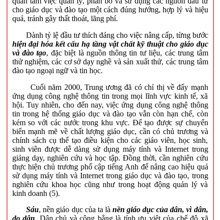
quan tâm việc quản lý, phân bổ và sử dụng các nguồn đầu tư
cho giáo dục và đào tạo một cách đúng hướng, hợp lý và hiệu
quả, tránh gây thất thoát, lãng phí.
Dành tỷ lệ đầu tư thích đáng cho việc nâng cấp, từng bước
hiện đại hóa kết cấu hạ tầng vật chất kỹ thuật cho giáo dục
và đào tạo
, đặc biệt là nguồn thông tin tư liệu, các trung tâm
thử nghiệm, các cơ sở dạy nghề và sản xuất thử, các trung tâm
đào tạo ngoại ngữ và tin học.
Cuối năm 2000, Trung ương đã có chỉ thị về đẩy mạnh
ứng dụng công nghệ thông tin trong mọi lĩnh vực kinh tế, xã
hội. Tuy nhiên, cho đến nay, việc ứng dụng công nghệ thông
tin trong hệ thống giáo dục và đào tạo vẫn còn hạn chế, còn
kém so với các nước trong khu vực. Để tạo được sự chuyển
biến mạnh mẽ về chất lượng giáo dục, cần có chủ trương và
chính sách cụ thể tạo điều kiện cho các giáo viên, học sinh,
sinh viên được dễ dàng sử dụng máy tính và Internet trong
giảng dạy, nghiên cứu và học tập. Đồng thời, cần nghiên cứu
thực hiện chủ trương phổ cập tiếng Anh để nâng cao hiệu quả
sử dụng máy tính và Internet trong giáo dục và đào tạo, trong
nghiên cứu khoa học cũng như trong hoạt động quản lý và
kinh doanh (5).
Sáu
, nền giáo dục của ta là
nền giáo dục của dân, vì dân,
do dân
. Dân chủ và công bằng là tính ưu việt của chế độ xã