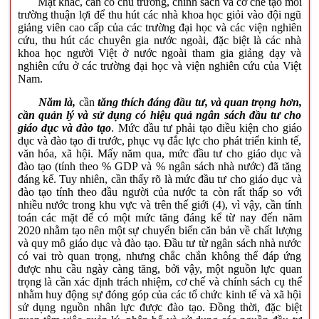
Mặt khác, cần có chủ trương, chính sách và cơ chế tạo môi
trường thuận lợi để thu hút các nhà khoa học giỏi vào đội ngũ
giảng viên cao cấp của các trường đại học và các viện nghiên
cứu, thu hút các chuyên gia nước ngoài, đặc biệt là các nhà
khoa học người Việt ở nước ngoài tham gia giảng dạy và
nghiên cứu ở các trường đại học và viện nghiên cứu của Việt
Nam.
Năm là,
cần
tăng thích đáng đầu tư, và quan trọng hơn,
cần quản lý và sử dụng có hiệu quả ngân sách đầu tư cho
giáo dục và đào tạo
. Mức đầu tư phải tạo điều kiện cho giáo
dục và đào tạo đi trước, phục vụ đắc lực cho phát triển kinh tế,
văn hóa, xã hội. Mấy năm qua, mức đầu tư cho giáo dục và
đào tạo (tính theo % GDP và % ngân sách nhà nước) đã tăng
đáng kể. Tuy nhiên, cần thấy rõ là mức đầu tư cho giáo dục và
đào tạo tính theo đầu người của nước ta còn rất thấp so với
nhiều nước trong khu vực và trên thế giới (4), vì vậy, cần tính
toán các mặt để có một mức tăng đáng kể từ nay đến năm
2020 nhằm tạo nên một sự chuyển biến căn bản về chất lượng
và quy mô giáo dục và đào tạo. Đầu tư từ ngân sách nhà nước
có vai trò quan trọng, nhưng chắc chắn không thể đáp ứng
được nhu cầu ngày càng tăng, bởi vậy, một nguồn lực quan
trọng là cần xác định trách nhiệm, cơ chế và chính sách cụ thể
nhằm huy động sự đóng góp của các tổ chức kinh tế và xã hội
sử dụng nguồn nhân lực được đào tạo. Đồng thời, đặc biệt