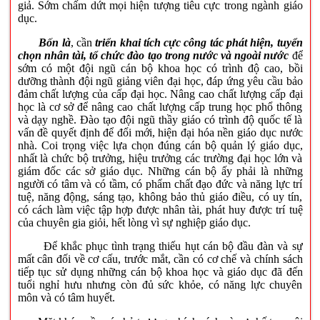
giả. Sớm chấm dứt mọi hiện tượng tiêu cực trong ngành giáo
dục.
Bốn là
, cần
triển khai tích cực công tác phát hiện, tuyển
chọn nhân tài, tổ chức đào tạo trong nước và ngoài nước
để
sớm có một đội ngũ cán bộ khoa học có trình độ cao, bồi
dưỡng thành đội ngũ giảng viên đại học, đáp ứng yêu cầu bảo
đảm chất lượng của cấp đại học. Nâng cao chất lượng cấp đại
học là cơ sở để nâng cao chất lượng cấp trung học phổ thông
và dạy nghề. Đào tạo đội ngũ thầy giáo có trình độ quốc tế là
vấn đề quyết định để đổi mới, hiện đại hóa nền giáo dục nước
nhà. Coi trọng việc lựa chọn đúng cán bộ quản lý giáo dục,
nhất là chức bộ trưởng, hiệu trưởng các trường đại học lớn và
giám đốc các sở giáo dục. Những cán bộ ấy phải là những
người có tâm và có tầm, có phẩm chất đạo đức và năng lực trí
tuệ, năng động, sáng tạo, không bảo thủ giáo điều, có uy tín,
có cách làm việc tập hợp được nhân tài, phát huy được trí tuệ
của chuyên gia giỏi, hết lòng vì sự nghiệp giáo dục.
Để khắc phục tình trạng thiếu hụt cán bộ đầu đàn và sự
mất cân đối về cơ cấu, trước mắt, cần có cơ chế và chính sách
tiếp tục sử dụng những cán bộ khoa học và giáo dục đã đến
tuổi nghỉ hưu nhưng còn đủ sức khỏe, có năng lực chuyên
môn và có tâm huyết.