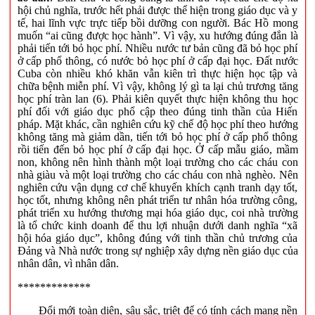
hội chủ nghĩa, trước hết phải được thể hiện trong giáo dục và y
tế, hai lĩnh vực trực tiếp bồi dưỡng con người. Bác Hồ mong
muốn “ai cũng được học hành”. Vì vậy, xu hướng đúng đắn là
phải tiến tới bỏ học phí. Nhiều nước tư bản cũng đã bỏ học phí
ở cấp phổ thông, có nước bỏ học phí ở cấp đại học. Đất nước
Cuba còn nhiều khó khăn vẫn kiên trì thực hiện học tập và
chữa bệnh miễn phí. Vì vậy, không lý gì ta lại chủ trương tăng
học phí tràn lan (6). Phải kiên quyết thực hiện không thu học
phí đối với giáo dục phổ cập theo đúng tinh thần của Hiến
pháp. Mặt khác, cần nghiên cứu kỹ chế độ học phí theo hướng
không tăng mà giảm dần, tiến tới bỏ học phí ở cấp phổ thông
rồi tiến đến bỏ học phí ở cấp đại học. Ở cấp mẫu giáo, mầm
non, không nên hình thành một loại trường cho các cháu con
nhà giàu và một loại trường cho các cháu con nhà nghèo. Nên
nghiên cứu vận dụng cơ chế khuyến khích cạnh tranh dạy tốt,
học tốt, nhưng không nên phát triển tư nhân hóa trường công,
phát triển xu hướng thương mại hóa giáo dục, coi nhà trường
là tổ chức kinh doanh để thu lợi nhuận dưới danh nghĩa “xã
hội hóa giáo dục”, không đúng với tinh thần chủ trương của
Đảng và Nhà nước trong sự nghiệp xây dựng nền giáo dục của
nhân dân, vì nhân dân.
*************
Đổi mới toàn diện, sâu sắc, triệt để có tính cách mạng nền