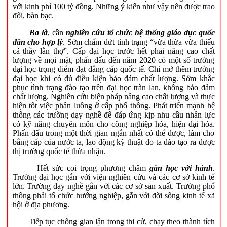
với kinh phí 100 tỷ đồng. Những ý kiến như vậy nên được trao
đổi, bàn bạc.
Ba là
, cần
nghiên cứu tổ chức hệ thống giáo dục quốc
dân cho hợp lý
. Sớm chấm dứt tình trạng “vừa thừa vừa thiếu
cả thầy lẫn thợ”. Cấp đại học trước hết phải nâng cao chất
lượng về mọi mặt, phấn đấu đến năm 2020 có một số trường
đại học trọng điểm đạt đẳng cấp quốc tế. Chỉ mở thêm trường
đại học khi có đủ điều kiện bảo đảm chất lượng. Sớm khắc
phục tình trạng đào tạo trên đại học tràn lan, không bảo đảm
chất lượng. Nghiên cứu biện pháp nâng cao chất lượng và thực
hiện tốt việc phân luồng ở cấp phổ thông. Phát triển mạnh hệ
thống các trường dạy nghề để đáp ứng kịp nhu cầu nhân lực
có kỹ năng chuyên môn cho công nghiệp hóa, hiện đại hóa.
Phấn đấu trong một thời gian ngắn nhất có thể được, làm cho
bằng cấp của nước ta, lao động kỹ thuật do ta đào tạo ra được
thị trường quốc tế thừa nhận.
Hết sức coi trọng phương châm
gắn học với hành
.
Trường đại học gắn với viện nghiên cứu và các cơ sở kinh tế
lớn. Trường dạy nghề gắn với các cơ sở sản xuất. Trường phổ
thông phải tổ chức hướng nghiệp, gắn với đời sống kinh tế xã
hội ở địa phương.
Tiếp tục chống gian lận trong thi cử, chạy theo thành tích