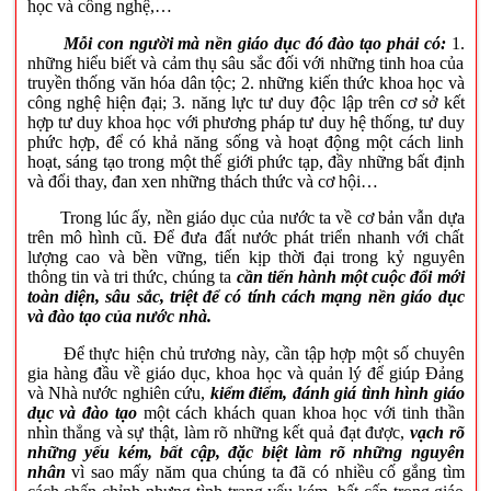
học và công nghệ,…
Mỗi con người mà nền giáo dục đó đào tạo phải có:
1.
những hiểu biết và cảm thụ sâu sắc đối với những tinh hoa của
truyền thống văn hóa dân tộc; 2. những kiến thức khoa học và
công nghệ hiện đại; 3. năng lực tư duy độc lập trên cơ sở kết
hợp tư duy khoa học với phương pháp tư duy hệ thống, tư duy
phức hợp, để có khả năng sống và hoạt động một cách linh
hoạt, sáng tạo trong một thế giới phức tạp, đầy những bất định
và đổi thay, đan xen những thách thức và cơ hội…
Trong lúc ấy, nền giáo dục của nước ta về cơ bản vẫn dựa
trên mô hình cũ. Để đưa đất nước phát triển nhanh với chất
lượng cao và bền vững, tiến kịp thời đại trong kỷ nguyên
thông tin và tri thức, chúng ta
cần tiến hành một cuộc đổi mới
toàn diện, sâu sắc, triệt để có tính cách mạng nền giáo dục
và đào tạo của nước nhà.
Để thực hiện chủ trương này, cần tập hợp một số chuyên
gia hàng đầu về giáo dục, khoa học và quản lý để giúp Đảng
và Nhà nước nghiên cứu,
kiểm điểm, đánh giá tình hình giáo
dục và đào tạo
một cách khách quan khoa học với tinh thần
nhìn thẳng và sự thật, làm rõ những kết quả đạt được,
vạch rõ
những yếu kém, bất cập, đặc biệt làm rõ những nguyên
nhân
vì sao mấy năm qua chúng ta đã có nhiều cố gắng tìm