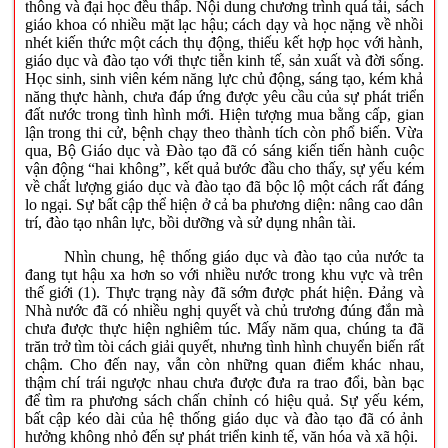
thông và đại học đều thấp. Nội dung chương trình quá tải, sách
giáo khoa có nhiều mặt lạc hậu; cách dạy và học nặng về nhồi
nhét kiến thức một cách thụ động, thiếu kết hợp học với hành,
giáo dục và đào tạo với thực tiễn kinh tế, sản xuất và đời sống.
Học sinh, sinh viên kém năng lực chủ động, sáng tạo, kém khả
năng thực hành, chưa đáp ứng được yêu cầu của sự phát triển
đất nước trong tình hình mới. Hiện tượng mua bằng cấp, gian
lận trong thi cử, bệnh chạy theo thành tích còn phổ biến. Vừa
qua, Bộ Giáo dục và Đào tạo đã có sáng kiến tiến hành cuộc
vận động “hai không”, kết quả bước đầu cho thấy, sự yếu kém
về chất lượng giáo dục và đào tạo đã bộc lộ một cách rất đáng
lo ngại. Sự bất cập thể hiện ở cả ba phương diện: nâng cao dân
trí, đào tạo nhân lực, bồi dưỡng và sử dụng nhân tài.
Nhìn chung, hệ thống giáo dục và đào tạo của nước ta
đang tụt hậu xa hơn so với nhiều nước trong khu vực và trên
thế giới (1). Thực trạng này đã sớm được phát hiện. Đảng và
Nhà nước đã có nhiều nghị quyết và chủ trương đúng đắn mà
chưa được thực hiện nghiêm túc. Mấy năm qua, chúng ta đã
trăn trở tìm tòi cách giải quyết, nhưng tình hình chuyển biến rất
chậm. Cho đến nay, vẫn còn những quan điểm khác nhau,
thậm chí trái ngược nhau chưa được đưa ra trao đổi, bàn bạc
để tìm ra phương sách chấn chỉnh có hiệu quả. Sự yếu kém,
bất cập kéo dài của hệ thống giáo dục và đào tạo đã có ảnh
hưởng không nhỏ đến sự phát triển kinh tế, văn hóa và xã hội.