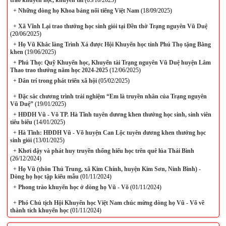
trào khuyến học, khuyến tài
(03/10/2025)
+
Những dòng họ Khoa bảng nổi tiếng Việt Nam
(18/09/2025)
+
Xã Vĩnh Lại trao thưởng học sinh giỏi tại Đền thờ Trạng nguyên Vũ Duệ
(20/06/2025)
+
Họ Vũ Khắc làng Trình Xá được Hội Khuyến học tỉnh Phú Thọ tặng Bằng
khen
(19/06/2025)
+
Phú Thọ: Quỹ Khuyến học, Khuyến tài Trạng nguyên Vũ Duệ huyện Lâm
Thao trao thưởng năm học 2024-2025
(12/06/2025)
+
Dân trí trong phát triển xã hội
(05/02/2025)
+
Đặc sắc chương trình trải nghiệm “Em là truyền nhân của Trạng nguyên
Vũ Duệ”
(19/01/2025)
+
HĐDH Vũ - Võ TP. Hà Tĩnh tuyên dương khen thưởng học sinh, sinh viên
tiêu biểu
(14/01/2025)
+
Hà Tĩnh: HĐDH Vũ - Võ huyện Can Lộc tuyên dương khen thưởng học
sinh giỏi
(13/01/2025)
+
Khơi dậy và phát huy truyền thống hiếu học trên quê lúa Thái Bình
(26/12/2024)
+
Họ Vũ (thôn Thủ Trung, xã Kim Chính, huyện Kim Sơn, Ninh Bình) -
Dòng họ học tập kiểu mẫu
(01/11/2024)
+
Phong trào khuyến học ở dòng họ Vũ - Võ
(01/11/2024)
+
Phó Chủ tịch Hội Khuyến học Việt Nam chúc mừng dòng họ Vũ - Võ về
thành tích khuyến học
(01/11/2024)