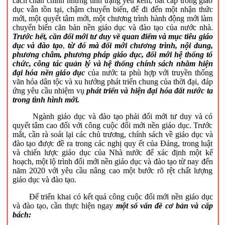
cách chấn chỉnh nhưng tình trạng yếu kém, bất cấp trong giáo
dục vẫn tồn tại, chậm chuyển biến, để đi đến một nhận thức
mới, một quyết tâm mới, một chương trình hành động mới làm
chuyển biến căn bản nền giáo dục và đào tạo của nước nhà.
Trước hết, cần đổi mới tư duy về quan điểm và mục tiêu giáo
dục và đào tạo
,
từ đó mà đổi mới chương trình, nội dung,
phương châm, phương pháp giáo dục, đổi mới hệ thống tổ
chức, công tác quản lý và hệ thống chính sách nhằm hiện
đại hóa nền giáo dục
của nước ta phù hợp với truyền thống
văn hóa dân tộc và xu hướng phát triển chung của thời đại, đáp
ứng yêu cầu nhiệm vụ
phát triển và hiện đại hóa đất nước ta
trong tình hình mới.
Ngành giáo dục và đào tạo phải đổi mới tư duy và có
quyết tâm cao đối với công cuộc đổi mới nền giáo dục. Trước
mắt, cần rà soát lại các chủ trương, chính sách về giáo dục và
đào tạo được đề ra trong các nghị quy ết của Đảng, trong luật
và chiến lược giáo dục của Nhà nước để xác định một kế
hoạch, một lộ trình đổi mới nền giáo dục và đào tạo từ nay đến
năm 2020 với yêu cầu nâng cao một bước rõ rệt chất lượng
giáo dục và đào tạo.
Để triển khai có kết quả công cuộc đổi mới nền giáo dục
và đào tạo, cần thực hiện ngay
một số vấn đề cơ bản và cấp
bách: