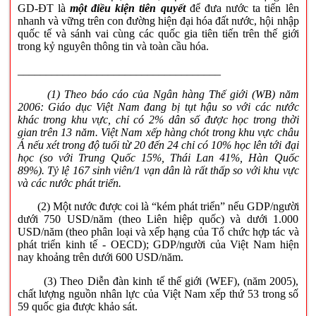
GD-ĐT là
một
điều kiện tiên quyết
để đưa nước ta tiến lên
nhanh và vững trên con đường hiện đại hóa đất nước, hội nhập
quốc tế và sánh vai cùng các quốc gia tiên tiến trên thế giới
trong kỷ nguyên thông tin và toàn cầu hóa.
____________________________________
(1) Theo báo cáo của Ngân hàng Thế giới (WB) năm
2006: Giáo dục Việt Nam đang bị tụt hậu so với các nước
khác trong khu vực, chỉ có 2% dân số được học trong thời
gian trên 13 năm. Việt Nam xếp hàng chót trong khu vực châu
Á nếu xét trong độ tuổi từ 20 đến 24 chỉ có 10% học lên tới đại
học (so với Trung Quốc 15%, Thái Lan 41%, Hàn Quốc
89%). Tỷ lệ 167 sinh viên/1 vạn dân là rất thấp so với khu vực
và các nước phát triển.
(2) Một nước được coi là “kém phát triển” nếu GDP/người
dưới 750 USD/năm (theo Liên hiệp quốc) và dưới 1.000
USD/năm (theo phân loại và xếp hạng của Tổ chức hợp tác và
phát triển kinh tế - OECD); GDP/người của Việt Nam hiện
nay khoảng trên dưới 600 USD/năm.
(3) Theo Diễn đàn kinh tế thế giới (WEF), (năm 2005),
chất lượng nguồn nhân lực của Việt Nam xếp thứ 53 trong số
59 quốc gia được khảo sát.