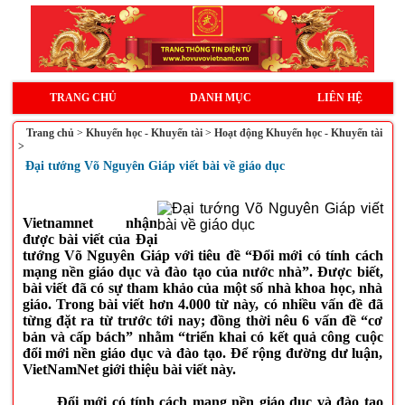
TRANG CHỦ
DANH MỤC
LIÊN HỆ
Trang chủ
>
Khuyến học - Khuyến tài
>
Hoạt động Khuyến học - Khuyến tài
>
Đại tướng Võ Nguyên Giáp viết bài về giáo dục
Vietnamnet nhận
được bài viết của Đại
tướng Võ Nguyên Giáp với tiêu đề “Đổi mới có tính cách
mạng nền giáo dục và đào tạo của nước nhà”. Được biết,
bài viết đã có sự tham khảo của một số nhà khoa học, nhà
giáo. Trong bài viết hơn 4.000 từ này, có nhiều vấn đề đã
từng đặt ra từ trước tới nay; đồng thời nêu 6 vấn đề “cơ
bản và cấp bách” nhằm “triển khai có kết quả công cuộc
đổi mới nền giáo dục và đào tạo. Để rộng đường dư luận,
VietNamNet giới thiệu bài viết này.
Đổi mới có tính cách mạng nền giáo dục và đào tạo