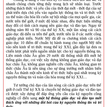
nhanh chóng chưa từng thấy trong lịch sử nhân loại. Trước
những thách thức và yêu cầu của thời đại mới - thời đại của sự
phát triển dựa chủ yếu vào nguồn lực thông tin và tri thức với
xu thế toàn cầu hóa lôi cuốn sự hội nhập của mọi quốc gia, các
nước trên thế giới, ở mức độ khác nhau, đều thực hiện những
thay đổi có tính cách mạng nền giáo dục và đào tạo. Ngay từ
những năm 80 và 90 của thế kỷ XX, một làn sóng cải cách
giáo dục đã diễn ra trên thế giới, trước tiên là ở các nước công
nghiệp phát triển. Nước Mỹ đã đề ra chương trình cải cách
giáo dục 10 điểm để chuẩn bị hành trang cho người Mỹ tiến
vào nền kinh tế tri thức trong thế kỷ XXI, gần đây lại đưa ra
chiến lược phát triển nguồn nhân lực cho kỷ nguyên thông tin.
Liên minh châu Âu gồm 29 nước đã thống nhất đổi mới hệ
thống giáo dục, coi việc xây dựng không gian giáo dục và đại
học châu Âu, không gian nghiên cứu châu Âu, không gian tri
thức châu Âu là nền tảng cho sự tăng trưởng mới nhằm biến
châu Âu thành một nền kinh tế tri thức hiệu quả nhất trong kỷ
nguyên thông tin và toàn cầu hóa trong thế kỷ XXI…
Tư tưởng chủ đạo của làn sóng cải cách giáo dục trên thế
giới ở cuối Thế kỷ XX là chuyển hệ thống giáo dục và đào tạo
cũ được xây dựng để đáp ứng yêu cầu của kỷ nguyên công
nghiệp cổ điển sang
một hệ thống giáo dục và đào tạo mới
thích ứng với những đòi hỏi của kỷ nguyên thông tin và tri
thức
.