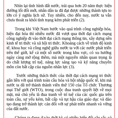
Nhìn lại tình hình đất nước, trải qua hơn 20 năm thực hiện
đường lối đổi mới, nhân dân ta đã đạt được những thành tựu to
lớn có ý nghĩa lịch sử. Tuy nhiên, cho đến nay, nước ta vẫn
chưa thoát ra khỏi tình trạng kém phát triển (2).
Trong khi Việt Nam bước vào quá trình công nghiệp hóa,
hiện đại hóa thì nhiều nước đã vượt qua thời đại cách mạng
công nghiệp đi vào thời đại cách mạng thông tin, xây dựng nền
kinh tế tri thức và xã hội tri thức. Khoảng cách về trình độ kinh
tế, khoa học và công nghệ giữa nước ta với các nước phát triển
trên thế giới, kể cả một số nước trong khu vực, có xu hướng
ngày càng mở rộng thêm, mà một nguyên nhân quan trọng là
do chất lượng trí tuệ, năng lực sáng tạo và kỹ năng chuyên
môn còn bất cập của nguồn nhân lực (3).
Trước những thách thức của thời đại cách mạng tri thức
gắn liền với quá trình toàn cầu hóa và hội nhập quốc tế, khi mà
nước ta đã trở thành thành viên thứ 150 của Tổ chức Thương
mại Thế giới (WTO), trong cuộc đua tranh quyết liệt về mọi
mặt, mà chủ yếu là đua tranh về trí tuệ của các quốc gia trên
toàn cầu, sự yếu kém, bất cấp và tụt hậu của giáo dục và đào
tạo đang trở thành lực cản đối với sự phát triển nhanh và vững
của đất nước.
Chúng ta đang ở vào thời kỳ có nhiều biến đổi sâu sắc và