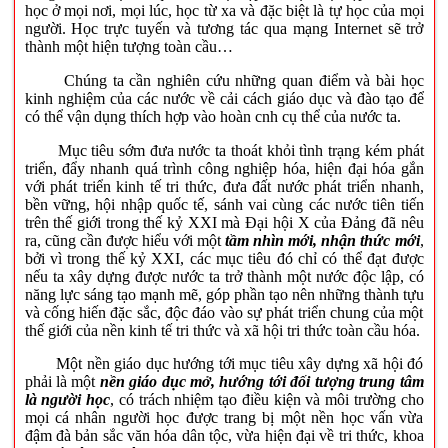
học ở mọi nơi, mọi lúc, học từ xa và đặc biệt là tự học của mọi
người. Học trực tuyến và tương tác qua mạng Internet sẽ trở
thành một hiện tượng toàn cầu…
Chúng ta cần nghiên cứu những quan điểm và bài học
kinh nghiệm của các nước về cải cách giáo dục và đào tạo để
có thể vận dụng thích hợp vào hoàn cnh cụ thể của nước ta.
Mục tiêu sớm đưa nước ta thoát khỏi tình trạng kém phát
triển, đẩy nhanh quá trình công nghiệp hóa, hiện đại hóa gắn
với phát triển kinh tế tri thức, đưa đất nước phát triển nhanh,
bền vững, hội nhập quốc tế, sánh vai cùng các nước tiên tiến
trên thế giới trong thế kỷ XXI mà Đại hội X của Đảng đã nêu
ra, cũng cần được hiểu với một
tầm nhìn mới, nhận thức mới
,
bởi vì trong thế kỷ XXI, các mục tiêu đó chỉ có thể đạt được
nếu ta xây dựng được nước ta trở thành một nước độc lập, có
năng lực sáng tạo mạnh mẽ, góp phần tạo nên những thành tựu
và cống hiến đặc sắc, độc đáo vào sự phát triển chung của một
thế giới của nền kinh tế tri thức và xã hội tri thức toàn cầu hóa.
Một nền giáo dục hướng tới mục tiêu xây dựng xã hội đó
phải là một
nền giáo dục mở, hướng tới đối tượng trung tâm
là người học
, có trách nhiệm tạo điều kiện và môi trường cho
mọi cá nhân người học được trang bị một nền học vấn vừa
đậm đà bản sắc văn hóa dân tộc, vừa hiện đại về tri thức, khoa