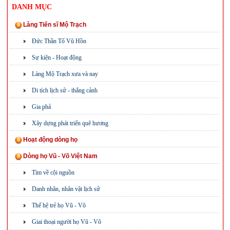
DANH MỤC
Làng Tiến sĩ Mộ Trạch
Đức Thần Tổ Vũ Hồn
Sự kiện - Hoạt động
Làng Mộ Trạch xưa và nay
Di tích lịch sử - thắng cảnh
Gia phả
Xây dựng phát triển quê hương
Hoạt động dòng họ
Dòng họ Vũ - Võ Việt Nam
Tìm về cội nguồn
Danh nhân, nhân vật lịch sử
Thế hệ trẻ họ Vũ - Võ
Giai thoại người họ Vũ - Võ