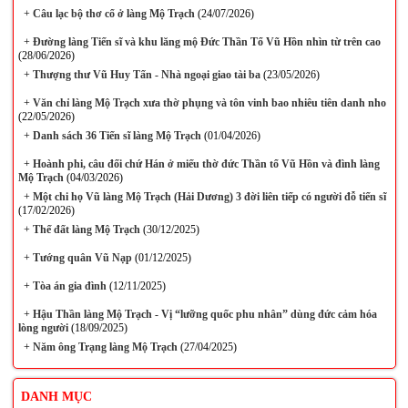
+
Câu lạc bộ thơ cổ ở làng Mộ Trạch
(24/07/2026)
+
Đường làng Tiến sĩ và khu lăng mộ Đức Thần Tổ Vũ Hồn nhìn từ trên cao
(28/06/2026)
+
Thượng thư Vũ Huy Tấn - Nhà ngoại giao tài ba
(23/05/2026)
+
Văn chỉ làng Mộ Trạch xưa thờ phụng và tôn vinh bao nhiêu tiên danh nho
(22/05/2026)
+
Danh sách 36 Tiến sĩ làng Mộ Trạch
(01/04/2026)
+
Hoành phi, câu đối chứ Hán ở miếu thờ đức Thần tổ Vũ Hồn và đình làng
Mộ Trạch
(04/03/2026)
+
Một chi họ Vũ làng Mộ Trạch (Hải Dương) 3 đời liên tiếp có người đỗ tiến sĩ
(17/02/2026)
+
Thế đất làng Mộ Trạch
(30/12/2025)
+
Tướng quân Vũ Nạp
(01/12/2025)
+
Tòa án gia đình
(12/11/2025)
+
Hậu Thần làng Mộ Trạch - Vị “lưỡng quốc phu nhân” dùng đức cảm hóa
lòng người
(18/09/2025)
+
Năm ông Trạng làng Mộ Trạch
(27/04/2025)
DANH MỤC