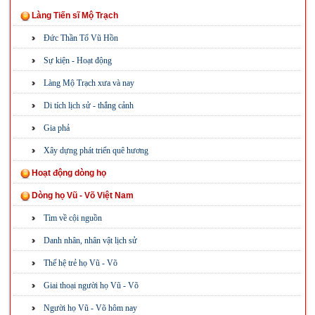
Làng Tiến sĩ Mộ Trạch
Đức Thần Tổ Vũ Hồn
Sự kiện - Hoạt động
Làng Mộ Trạch xưa và nay
Di tích lịch sử - thắng cảnh
Gia phả
Xây dựng phát triển quê hương
Hoạt động dòng họ
Dòng họ Vũ - Võ Việt Nam
Tìm về cội nguồn
Danh nhân, nhân vật lịch sử
Thế hệ trẻ họ Vũ - Võ
Giai thoại người họ Vũ - Võ
Người họ Vũ - Võ hôm nay