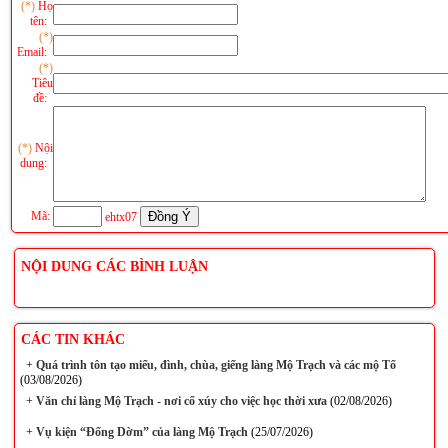
(*)
Họ
tên:
(*)
Email:
(*)
Tiêu
đề:
(*)
Nội
dung:
Mã:
ehtx07
NỘI DUNG CÁC BÌNH LUẬN
CÁC TIN KHÁC
+
Quá trình tôn tạo miếu, đình, chùa, giếng làng Mộ Trạch và các mộ Tổ
(03/08/2026)
+
Văn chỉ làng Mộ Trạch - nơi cổ xúy cho việc học thời xưa
(02/08/2026)
+
Vụ kiện “Đống Dờm” của làng Mộ Trạch
(25/07/2026)