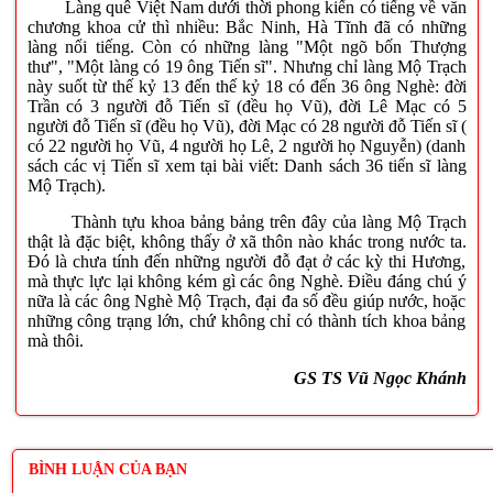
Làng quê Việt Nam dưới thời phong kiến có tiếng về văn
chương khoa cử thì nhiều: Bắc Ninh, Hà Tĩnh đã có những
làng nổi tiếng. Còn có những làng "Một ngõ bốn Thượng
thư", "Một làng có 19 ông Tiến sĩ". Nhưng chỉ làng Mộ Trạch
này suốt từ thế kỷ 13 đến thế kỷ 18 có đến 36 ông Nghè: đời
Trần có 3 người đỗ Tiến sĩ (đều họ Vũ), đời Lê Mạc có 5
người đỗ Tiến sĩ (đều họ Vũ), đời Mạc có 28 người đỗ Tiến sĩ (
có 22 người họ Vũ, 4 người họ Lê, 2 người họ Nguyễn) (danh
sách các vị Tiến sĩ xem tại bài viết: Danh sách 36 tiến sĩ làng
Mộ Trạch).
Thành tựu khoa bảng bảng trên đây của làng Mộ Trạch
thật là đặc biệt, không thấy ở xã thôn nào khác trong nước ta.
Đó là chưa tính đến những người đỗ đạt ở các kỳ thi Hương,
mà thực lực lại không kém gì các ông Nghè. Điều đáng chú ý
nữa là các ông Nghè Mộ Trạch, đại đa số đều giúp nước, hoặc
những công trạng lớn, chứ không chỉ có thành tích khoa bảng
mà thôi.
GS TS Vũ Ngọc Khánh
BÌNH LUẬN CỦA BẠN