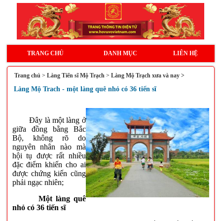
TRANG CHỦ
DANH MỤC
LIÊN HỆ
Trang chủ
>
Làng Tiến sĩ Mộ Trạch
>
Làng Mộ Trạch xưa và nay >
Làng Mộ Trach - một làng quê nhỏ có 36 tiến sĩ
Đây là một làng ở
giữa đồng bằng Bắc
Bộ, không rõ do
nguyên nhân nào mà
hội tụ được rất nhiều
đặc điểm khiến cho ai
được chứng kiến cũng
phải ngạc nhiên;
Một làng quê
nhỏ có 36 tiến sĩ