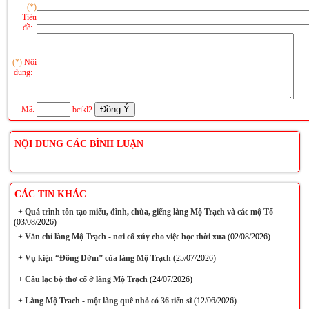
(*)
Tiêu
đề:
(*)
Nội
dung:
Mã:
bcikl2
NỘI DUNG CÁC BÌNH LUẬN
CÁC TIN KHÁC
+
Quá trình tôn tạo miếu, đình, chùa, giếng làng Mộ Trạch và các mộ Tổ
(03/08/2026)
+
Văn chỉ làng Mộ Trạch - nơi cổ xúy cho việc học thời xưa
(02/08/2026)
+
Vụ kiện “Đống Dờm” của làng Mộ Trạch
(25/07/2026)
+
Câu lạc bộ thơ cổ ở làng Mộ Trạch
(24/07/2026)
+
Làng Mộ Trach - một làng quê nhỏ có 36 tiến sĩ
(12/06/2026)