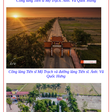
Cổng làng Tiến sĩ Mộ Trạch. Ảnh: Vũ Quốc Hưng
Cổng làng Tiến sĩ Mộ Trạch v
à
đ
ường làng Tiến sĩ
. Ảnh: Vũ
Quốc Hưng