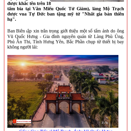
được khắc tên trên 18
tấm bia tại Văn Miếu Quốc Tử Giám), làng Mộ Trạch
được vua Tự Đức ban tặng mỹ từ "Nhất gia bán thiên
hạ".
Ban
Biên
ập
xin tr
ân trọng
giới thiệu một số tấm ảnh
do ông
t
Vũ Quốc Hưng - Gia đình nguyên quán từ Làng Phù Ủng,
Phủ Ân Thi, Tỉnh Hưng Yên, Bắc Phần
chụp từ thiết bị bay
không người lái: