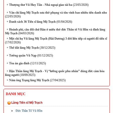
+
Thượng thư Vũ Huy Tấn - Nhà ngoại giao tài ba
(23/05/2026)
+
Văn chỉ làng Mộ Trạch xưa thờ phụng và tôn vinh bao nhiêu tiên danh nho
(22/05/2026)
+
Danh sách 36 Tiến sĩ làng Mộ Trạch
(01/04/2026)
+
Hoành phi, câu đối chứ Hán ở miếu thờ đức Thần tổ Vũ Hồn và đình làng
Mộ Trạch
(04/03/2026)
+
Một chi họ Vũ làng Mộ Trạch (Hải Dương) 3 đời liên tiếp có người đỗ tiến sĩ
(17/02/2026)
+
Thế đất làng Mộ Trạch
(30/12/2025)
+
Tướng quân Vũ Nạp
(01/12/2025)
+
Tòa án gia đình
(12/11/2025)
+
Hậu Thần làng Mộ Trạch - Vị “lưỡng quốc phu nhân” dùng đức cảm hóa
lòng người
(18/09/2025)
+
Năm ông Trạng làng Mộ Trạch
(27/04/2025)
DANH MỤC
Làng Tiến sĩ Mộ Trạch
Đức Thần Tổ Vũ Hồn