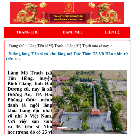
TRANG CHỦ
DANH MỤC
LIÊN HỆ
Trang chủ
>
Làng Tiến sĩ Mộ Trạch
>
Làng Mộ Trạch xưa và nay >
Đường làng Tiến sĩ và khu lăng mộ Đức Thần Tổ Vũ Hồn nhìn từ
trên cao
Làng Mộ Trạch (xã
Tân Hồng, huyện
Bình Giang, tỉnh Hải
Dương cũ, nay là xã
Đường An, TP. Hải
Phòng) được mệnh
danh là ngôi làng
khoa bảng độc nhất
vô nhị ở Việt Nam.
Với việc sản sinh
ra 36 tiến sĩ Nho
học (trong đó có 25 vị