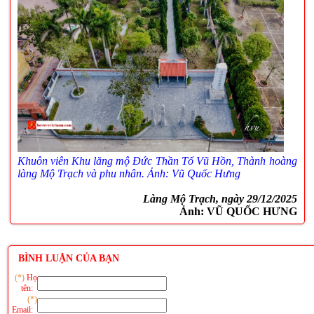
Khu
ôn vi
ên
Khu lăng mộ Đức Thần Tổ Vũ Hồn, Thành hoàng
làng Mộ Trạch v
à phu nhân
. Ảnh: V
ũ Quốc Hưng
Làng Mộ Trạch, ngày 29/12/2025
Ảnh: VŨ QUỐC HƯNG
BÌNH LUẬN CỦA BẠN
(*)
Họ
tên:
(*)
Email: