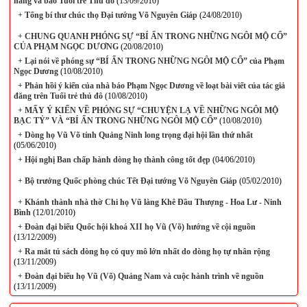
năng và báo Tuổi trẻ Thu đô
(13/09/2010)
+
Tổng bí thư chúc thọ Đại tướng Võ Nguyên Giáp
(24/08/2010)
+
CHUNG QUANH PHÓNG SỰ “BÍ ẨN TRONG NHỮNG NGÔI MỘ CỔ”
CỦA PHẠM NGỌC DƯƠNG
(20/08/2010)
+
Lại nói về phóng sự “BÍ ẨN TRONG NHỮNG NGÔI MỘ CỔ” của Phạm
Ngọc Dương
(10/08/2010)
+
Phản hồi ý kiến của nhà báo Phạm Ngọc Dương về loạt bài viết của tác giả
đăng trên Tuổi trẻ thủ đô
(10/08/2010)
+
MẤY Ý KIẾN VỀ PHÓNG SỰ “CHUYỆN LẠ VỀ NHỮNG NGÔI MỘ
BẠC TỶ” VÀ “BÍ ẨN TRONG NHỮNG NGÔI MỘ CỔ”
(10/08/2010)
+
Dòng họ Vũ Võ tỉnh Quảng Ninh long trọng đại hội lần thứ nhất
(05/06/2010)
+
Hội nghị Ban chấp hành dòng họ thành công tốt đẹp
(04/06/2010)
+
Bộ trưởng Quốc phòng chúc Tết Đại tướng Võ Nguyên Giáp
(05/02/2010)
+
Khánh thành nhà thờ Chi họ Vũ làng Khê Đầu Thượng - Hoa Lư - Ninh
Bình
(12/01/2010)
+
Đoàn đại biểu Quốc hội khoá XII họ Vũ (Võ) hướng về cội nguồn
(13/12/2009)
+
Ra mắt tủ sách dòng họ có quy mô lớn nhất do dòng họ tự nhân rộng
(13/11/2009)
+
Đoàn đại biểu họ Vũ (Võ) Quảng Nam và cuộc hành trình về nguồn
(13/11/2009)