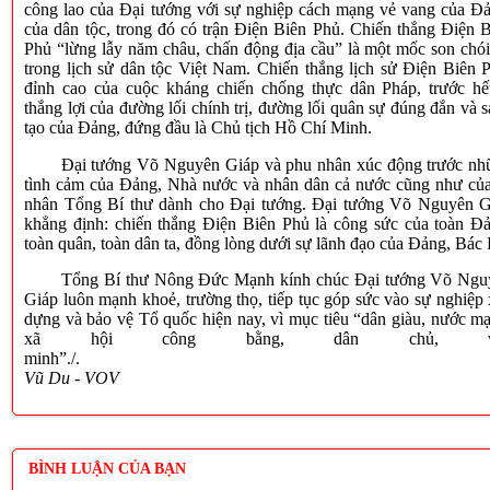
công lao của Đại tướng với sự nghiệp cách mạng vẻ vang của Đ
của dân tộc, trong đó có trận Điện Biên Phủ. Chiến thắng Điện 
Phủ “lừng lẫy năm châu, chấn động địa cầu” là một mốc son chói
trong lịch sử dân tộc Việt Nam. Chiến thắng lịch sử Điện Biên 
đỉnh cao của cuộc kháng chiến chống thực dân Pháp, trước hết
thắng lợi của đường lối chính trị, đường lối quân sự đúng đắn và 
tạo của Đảng, đứng đầu là Chủ tịch Hồ Chí Minh.
Đại tướng Võ Nguyên Giáp và phu nhân xúc động trước nh
tình cảm của Đảng, Nhà nước và nhân dân cả nước cũng như của
nhân Tổng Bí thư dành cho Đại tướng. Đại tướng Võ Nguyên G
khẳng định: chiến thắng Điện Biên Phủ là công sức của toàn Đ
toàn quân, toàn dân ta, đồng lòng dưới sự lãnh đạo của Đảng, Bác
Tổng Bí thư Nông Đức Mạnh kính chúc Đại tướng Võ Ngu
Giáp luôn mạnh khoẻ, trường thọ, tiếp tục góp sức vào sự nghiệp
dựng và bảo vệ Tổ quốc hiện nay, vì mục tiêu “dân giàu, nước m
xã hội công bằng, dân chủ, v
minh”./.
Vũ Du - VOV
BÌNH LUẬN CỦA BẠN