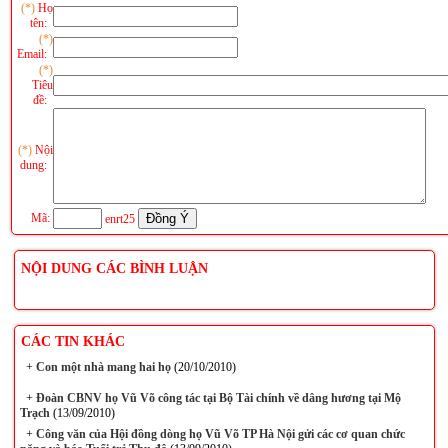
(*)
Họ
tên:
(*)
Email:
(*)
Tiêu
đề:
(*)
Nội
dung:
Mã:
enrt25
NỘI DUNG CÁC BÌNH LUẬN
CÁC TIN KHÁC
+
Con một nhà mang hai họ
(20/10/2010)
+
Đoàn CBNV họ Vũ Võ công tác tại Bộ Tài chính về dâng hương tại Mộ
Trạch
(13/09/2010)
+
Công văn của Hội đồng dòng họ Vũ Võ TP Hà Nội gửi các cơ quan chức