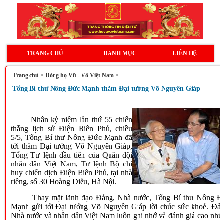
TRANG CHỦ
DANH MỤC
LIÊN HỆ
Trang chủ
>
Dòng họ Vũ - Võ Việt Nam
>
Tổng Bí thư Nông Đức Mạnh thăm Đại tướng Võ Nguyên Giáp
Nhân kỷ niệm lần thứ 55 chiến
thắng lịch sử Điện Biên Phủ, chiều
5/5, Tổng Bí thư Nông Đức Mạnh đã
tới thăm Đại tướng Võ Nguyên Giáp,
Tổng Tư lệnh đầu tiên của Quân đội
nhân dân Việt Nam, Tư lệnh Bộ chỉ
huy chiến dịch Điện Biên Phủ, tại nhà
riêng, số 30 Hoàng Diệu, Hà Nội.
Thay mặt lãnh đạo Đảng, Nhà nước, Tổng Bí thư Nông 
Mạnh gửi tới Đại tướng Võ Nguyên Giáp lời chúc sức khoẻ. Đả
Nhà nước và nhân dân Việt Nam luôn ghi nhớ và đánh giá cao n