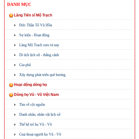
DANH MỤC
Làng Tiến sĩ Mộ Trạch
Đức Thần Tổ Vũ Hồn
Sự kiện - Hoạt động
Làng Mộ Trạch xưa và nay
Di tích lịch sử - thắng cảnh
Gia phả
Xây dựng phát triển quê hương
Hoạt động dòng họ
Dòng họ Vũ - Võ Việt Nam
Tìm về cội nguồn
Danh nhân, nhân vật lịch sử
Thế hệ trẻ họ Vũ - Võ
Giai thoại người họ Vũ - Võ