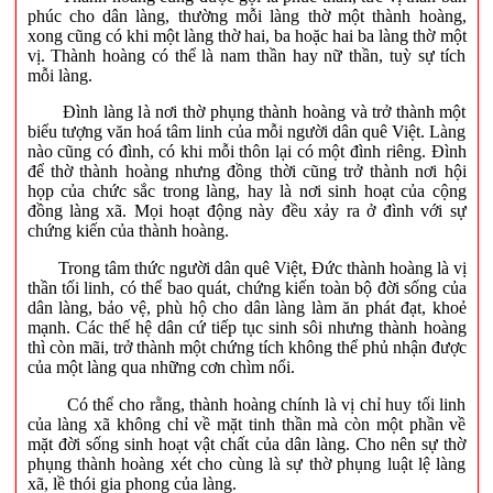
phúc cho dân làng, thường mỗi làng thờ một thành hoàng,
xong cũng có khi một làng thờ hai, ba hoặc hai ba làng thờ một
vị. Thành hoàng có thể là nam thần hay nữ thần, tuỳ sự tích
mỗi làng.
Đình làng là nơi thờ phụng thành hoàng và trở thành một
biểu tượng văn hoá tâm linh của mỗi người dân quê Việt. Làng
nào cũng có đình, có khi mỗi thôn lại có một đình riêng. Đình
để thờ thành hoàng nhưng đồng thời cũng trở thành nơi hội
họp của chức sắc trong làng, hay là nơi sinh hoạt của cộng
đồng làng xã. Mọi hoạt động này đều xảy ra ở đình với sự
chứng kiến của thành hoàng.
Trong tâm thức người dân quê Việt, Đức thành hoàng là vị
thần tối linh, có thể bao quát, chứng kiến toàn bộ đời sống của
dân làng, bảo vệ, phù hộ cho dân làng làm ăn phát đạt, khoẻ
mạnh. Các thế hệ dân cứ tiếp tục sinh sôi nhưng thành hoàng
thì còn mãi, trở thành một chứng tích không thể phủ nhận được
của một làng qua những cơn chìm nổi.
Có thể cho rằng, thành hoàng chính là vị chỉ huy tối linh
của làng xã không chỉ về mặt tinh thần mà còn một phần về
mặt đời sống sinh hoạt vật chất của dân làng. Cho nên sự thờ
phụng thành hoàng xét cho cùng là sự thờ phụng luật lệ làng
xã, lề thói gia phong của làng.