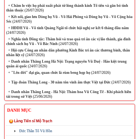
+
Chăm lo việc họ phải xuất phát từ lòng thành kính Tổ tiên và gắn bó tình
thân thuộc
(26/07/2026)
+
Kết nối, giao lưu Dòng họ Vũ - Võ Hải Phòng và Dòng họ Vũ - Võ Cộng hòa
Séc
(24/07/2026)
+
HĐDH Vũ - Võ tỉnh Quảng Ngãi tổ chức hội nghị sơ kết 6 tháng đầu năm
(24/07/2026)
+
Nghĩa tình Đồng tộc: Thăm hỏi và trao quà tri ân các vị lão thành, gia đình
chính sách họ Vũ - Võ Bắc Ninh
(24/07/2026)
+
Hội cựu Công an nhân dân phường Kinh Bắc tri ân các thương binh, thân
nhân liệt sỹ
(24/07/2026)
+
Danh nhân Thăng Long Hà Nội: Trạng nguyên Vũ Duệ - Hào kiệt trung
quân ái quốc
(24/07/2026)
+
"Lên đời" đại gia, quan chức là rùm beng họp họ
(24/07/2026)
+
Tập đoàn Thăng Long - 30 năm tôn vinh ẩm thực Việt tại Đức
(24/07/2026)
+
Danh nhân Thăng Long - Hà Nội: Thám hoa Vũ Công Tể - Khí phách hiền
tài trong sử Việt
(25/06/2026)
DANH MỤC
Làng Tiến sĩ Mộ Trạch
Đức Thần Tổ Vũ Hồn