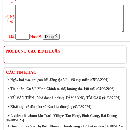
đề:
(*)
Nội
dung:
Mã:
bhmu25
NỘI DUNG CÁC BÌNH LUẬN
CÁC TIN KHÁC
+
Ngày hội giao lưu gắn kết đồng tộc Vũ - Võ mọi miền
(05/08/2026)
+
Tin buồn: Cụ Vũ Minh Chính tạ thế, hưởng thọ 100 tuổi
(05/08/2026)
+
VŨ VĂN TIỀN - Nhà doanh nghiệp TÂM SÁNG, TÀI CAO
(04/08/2026)
+
Khái lược về dòng họ và văn hóa dòng họ
(03/08/2026)
+
A video clip about Mo Trach Village, Tan Hong, Binh Giang, Hai Duong
(02/08/2026)
+
Doanh nhân Vũ Thị Bích Nhuần: Thành công nhờ biết sẻ chia
(02/08/2026)