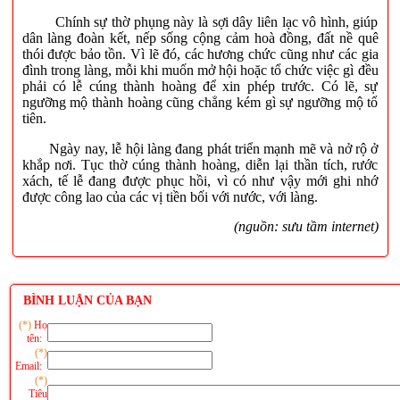
Chính sự thờ phụng này là sợi dây liên lạc vô hình, giúp
dân làng đoàn kết, nếp sống cộng cảm hoà đồng, đất nề quê
thói được bảo tồn. Vì lẽ đó, các hương chức cũng như các gia
đình trong làng, mỗi khi muốn mở hội hoặc tổ chức việc gì đều
phải có lễ cúng thành hoàng để xin phép trước. Có lẽ, sự
ngưỡng mộ thành hoàng cũng chẳng kém gì sự ngưỡng mộ tổ
tiên.
Ngày nay, lễ hội làng đang phát triển mạnh mẽ và nở rộ ở
khắp nơi. Tục thờ cúng thành hoàng, diễn lại thần tích, rước
xách, tế lễ đang được phục hồi, vì có như vậy mới ghi nhớ
được công lao của các vị tiền bối với nước, với làng.
(nguồn: sưu tầm internet)
BÌNH LUẬN CỦA BẠN
(*)
Họ
tên:
(*)
Email:
(*)
Tiêu