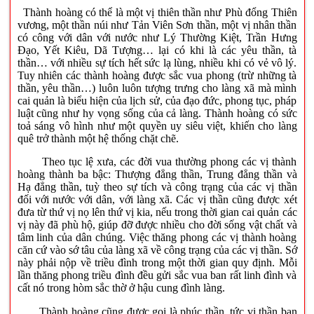
Thành hoàng có thể là một vị thiên thần như Phù đổng Thiên
vương, một thần núi như Tản Viên Sơn thần, một vị nhân thần
có công với dân với nước như Lý Thường Kiệt, Trần Hưng
Đạo, Yết Kiêu, Dã Tượng… lại có khi là các yêu thần, tà
thần… với nhiều sự tích hết sức lạ lùng, nhiều khi có vẻ vô lý.
Tuy nhiên các thành hoàng được sắc vua phong (trừ những tà
thần, yêu thần…) luôn luôn tượng trưng cho làng xã mà mình
cai quản là biểu hiện của lịch sử, của đạo đức, phong tục, pháp
luật cũng như hy vọng sống của cả làng. Thành hoàng có sức
toả sáng vô hình như một quyền uy siêu việt, khiến cho làng
quê trở thành một hệ thống chặt chẽ.
Theo tục lệ xưa, các đời vua thường phong các vị thành
hoàng thành ba bậc: Thượng đẳng thần, Trung đẳng thần và
Hạ đẳng thần, tuỳ theo sự tích và công trạng của các vị thần
đối với nước với dân, với làng xã. Các vị thần cũng được xét
đưa từ thứ vị nọ lên thứ vị kia, nếu trong thời gian cai quản các
vị này đã phù hộ, giúp đỡ được nhiều cho đời sống vật chất và
tâm linh của dân chúng. Việc thăng phong các vị thành hoàng
căn cứ vào sớ tâu của làng xã về công trạng của các vị thần. Sớ
này phải nộp về triều đình trong một thời gian quy định. Mỗi
lần thăng phong triều đình đều gửi sắc vua ban rất linh đình và
cất nó trong hòm sắc thờ ở hậu cung đình làng.
Thành hoàng cũng được gọi là phúc thần, tức vị thần ban