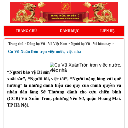
TRANG CHỦ
DANH MỤC
LIÊN HỆ
Trang chủ
>
Dòng họ Vũ - Võ Việt Nam
>
Người họ Vũ - Võ hôm nay >
Cụ Vũ XuânTròn trọn việc nước, việc nhà
“Người bảo vệ Di sản
xuất sắc”, “Người tốt, việc tốt”, “Người nặng lòng với quê
hương” là những danh hiệu cao quý của chính quyền và
nhân dân làng Sở Thượng dành cho cựu chiến binh
(CCB) Vũ Xuân Tròn, phường Yên Sở, quận Hoàng Mai,
TP Hà Nội.