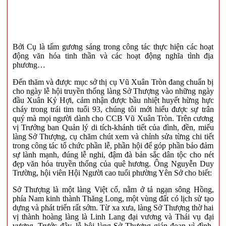
Bởi Cụ là tấm gương sáng trong công tác thực hiện các hoạt
động văn hóa tinh thần và các hoạt động nghĩa tình địa
phương…
Đến thăm và được mục sở thị cụ Vũ Xuân Tròn đang chuẩn bị
cho ngày lễ hội truyền thống làng Sở Thượng vào những ngày
đầu Xuân Kỷ Hợi, cảm nhận được bầu nhiệt huyết hừng hực
cháy trong trái tim tuổi 93, chúng tôi mới hiểu được sự trân
quý mà mọi người dành cho CCB Vũ Xuân Tròn. Trên cương
vị Trưởng ban Quản lý di tích-khánh tiết của đình, đền, miếu
làng Sở Thượng, cụ chăm chút xem và chỉnh sửa từng chi tiết
trong công tác tổ chức phần lễ, phần hội để góp phần bảo đảm
sự lành mạnh, đúng lễ nghi, đậm đà bản sắc dân tộc cho nét
đẹp văn hóa truyền thống của quê hương. Ông Nguyễn Duy
Trường, hội viên Hội Người cao tuổi phường Yên Sở cho biết:
Sở Thượng là một làng Việt cổ, nằm ở tả ngạn sông Hồng,
phía Nam kinh thành Thăng Long, một vùng đất có lịch sử tạo
dựng và phát triển rất sớm. Từ xa xưa, làng Sở Thượng thờ hai
vị thành hoàng làng là Linh Lang đại vương và Thái vụ đại
vương. Trước đây, lễ hội làng Sở Thượng gián đoạn vì đình,