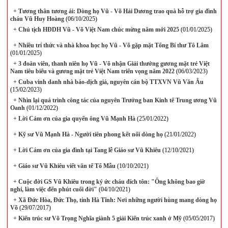
+
Tương thân tương ái: Dòng họ Vũ - Võ Hải Dương trao quà hỗ trợ gia đình
cháu Vũ Huy Hoàng
(06/10/2025)
+
Chủ tịch HĐDH Vũ - Võ Việt Nam chúc mừng năm mới 2025
(01/01/2025)
+
Nhiều trí thức và nhà khoa học họ Vũ - Võ gặp mặt Tổng Bí thư Tô Lâm
(01/01/2025)
+
3 đoàn viên, thanh niên họ Vũ - Võ nhận Giải thưởng gương mặt trẻ Việt
Nam tiêu biểu và gương mặt trẻ Việt Nam triển vọng năm 2022
(06/03/2023)
+
Cuba vinh danh nhà báo-dịch giả, nguyên cán bộ TTXVN Vũ Văn Âu
(15/02/2023)
+
Nhìn lại quá trình công tác của nguyên Trưởng ban Kinh tế Trung ương Vũ
Oanh
(01/12/2022)
+
Lời Cảm ơn của gia quyến ông Vũ Mạnh Hà
(25/01/2022)
+
Kỹ sư Vũ Mạnh Hà - Người tiên phong kết nối dòng họ
(21/01/2022)
+
Lời Cám ơn của gia đình tại Tang lễ Giáo sư Vũ Khiêu
(12/10/2021)
+
Giáo sư Vũ Khiêu viết văn tế Tổ Mẫu
(10/10/2021)
+
Cuộc đời GS Vũ Khiêu trong ký ức cháu đích tôn: "Ông không bao giờ
nghỉ, làm việc đến phút cuối đời"
(04/10/2021)
+
Xã Đức Hòa, Đức Thọ, tỉnh Hà Tĩnh: Nơi những người hùng mang dòng họ
Võ
(29/07/2017)
+
Kiến trúc sư Võ Trọng Nghĩa giành 5 giải Kiến trúc xanh ở Mỹ
(05/05/2017)