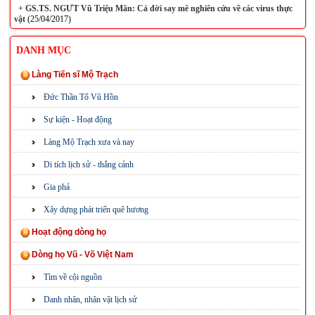
+
GS.TS. NGƯT Vũ Triệu Mân: Cả đời say mê nghiên cứu về các virus thực
vật
(25/04/2017)
DANH MỤC
Làng Tiến sĩ Mộ Trạch
Đức Thần Tổ Vũ Hồn
Sự kiện - Hoạt động
Làng Mộ Trạch xưa và nay
Di tích lịch sử - thắng cảnh
Gia phả
Xây dựng phát triển quê hương
Hoạt động dòng họ
Dòng họ Vũ - Võ Việt Nam
Tìm về cội nguồn
Danh nhân, nhân vật lịch sử