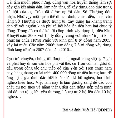
Cái tâm muốn phục hưng, dùng văn hóa truyền thống làm sợi
dây gắn kết nhân dân, làm nền tảng để xây dựng đạo đức trong
xã hội của cụ Tròn đã được người dân Sở Thượng đón
nhận. Nhờ vậy một quần thể di tích đình, chùa, đền, miếu của
làng Sở Thượng đã được trùng tu, xây dựng lại khang trang
đẹp đẽ với nguồn kinh phí xã hội hóa lên đến hơn hai chục tỷ
đồng. Trong đó có thể kể tới công trình xây dựng lại đền Kim
Khuyết năm 2003 với 1,5 tỷ đồng; cùng với nhà sư trụ trì khôi
phục lại chùa Hưng Phúc với kinh phí 8 tỷ đồng năm 2005;
xây lại miếu Cốc năm 2006; huy động 7,5 tỷ đồng xây dựng
đình làng từ năm 2007 đến năm 2010...
Qua trò chuyện, chúng tôi được biết, ngoài công việc giữ gìn
và phát huy di sản văn hóa phi vật thể, cụ Tròn còn là người đi
đầu trong công tác chữ thập đỏ của Yên Sở. Hơn chục năm
nay, hằng tháng cụ lại trích 400.000 đồng từ tiền lương hưu để
ủng hộ 2 gia đình đặc biệt khó khăn là hộ nghèo, học sinh
nghèo hiếu học. Việc làm này là tấm gương sáng để các con
cháu cụ noi theo và hằng tháng đều đặn đóng góp thêm kinh
phí để mở rộng lửa yêu thương, hỗ trợ từ 2 hộ lên đến 10 hộ
nghèo…
Bài và ảnh: Việt Hà (QĐND)