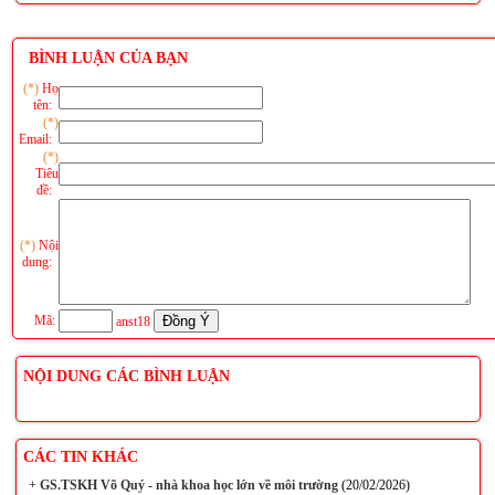
BÌNH LUẬN CỦA BẠN
(*)
Họ
tên:
(*)
Email:
(*)
Tiêu
đề:
(*)
Nội
dung:
Mã:
anst18
NỘI DUNG CÁC BÌNH LUẬN
CÁC TIN KHÁC
+
GS.TSKH Võ Quý - nhà khoa học lớn về môi trường
(20/02/2026)