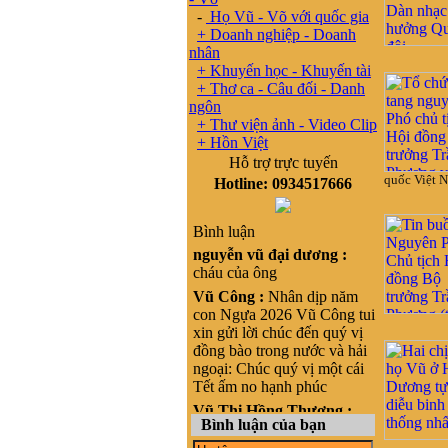
-
Họ Vũ - Võ với quốc gia
+ Doanh nghiệp - Doanh
nhân
+ Khuyến học - Khuyến tài
+ Thơ ca - Câu đối - Danh
ngôn
+ Thư viện ảnh - Video Clip
+ Hồn Việt
Hỗ trợ trực tuyến
quốc Việt N
Hotline: 0934517666
Bình luận
nguyễn vũ đại dương :
cháu của ông
Vũ Công :
Nhân dịp năm
con Ngựa 2026 Vũ Công tui
xin gửi lời chúc đến quý vị
đồng bào trong nước và hải
ngoại: Chúc quý vị một cái
Tết ấm no hạnh phúc
Vũ Thị Hồng Thương :
Bình luận của bạn
Xin chào, cháu là Vũ Thị
Hồng Thương, nguyên quán