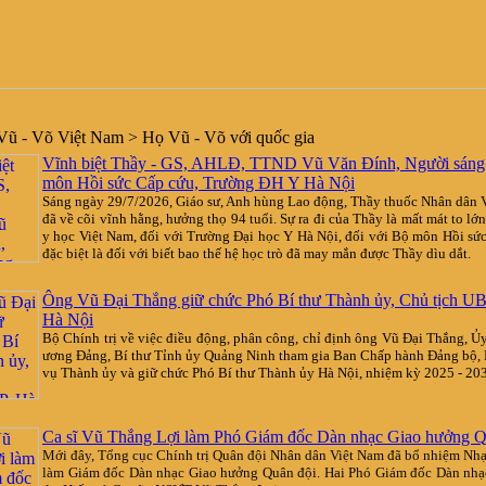
ũ - Võ Việt Nam > Họ Vũ - Võ với quốc gia
Vĩnh biệt Thầy - GS, AHLĐ, TTND Vũ Văn Đính, Người sáng
môn Hồi sức Cấp cứu, Trường ĐH Y Hà Nội
Sáng ngày 29/7/2026, Giáo sư, Anh hùng Lao động, Thầy thuốc Nhân dân
đã về cõi vĩnh hằng, hưởng thọ 94 tuổi. Sự ra đi của Thầy là mất mát to lớ
y học Việt Nam, đối với Trường Đại học Y Hà Nội, đối với Bộ môn Hồi sứ
đặc biệt là đối với biết bao thế hệ học trò đã may mắn được Thầy dìu dắt.
Ông Vũ Đại Thắng giữ chức Phó Bí thư Thành ủy, Chủ tịch U
Hà Nội
Bộ Chính trị về việc điều động, phân công, chỉ định ông Vũ Đại Thắng, Ủ
ương Đảng, Bí thư Tỉnh ủy Quảng Ninh tham gia Ban Chấp hành Đảng bộ,
vụ Thành ủy và giữ chức Phó Bí thư Thành ủy Hà Nội, nhiệm kỳ 2025 - 20
Ca sĩ Vũ Thắng Lợi làm Phó Giám đốc Dàn nhạc Giao hưởng Q
Mới đây, Tổng cục Chính trị Quân đội Nhân dân Việt Nam đã bổ nhiệm Nh
làm Giám đốc Dàn nhạc Giao hưởng Quân đội. Hai Phó Giám đốc Dàn nhạc