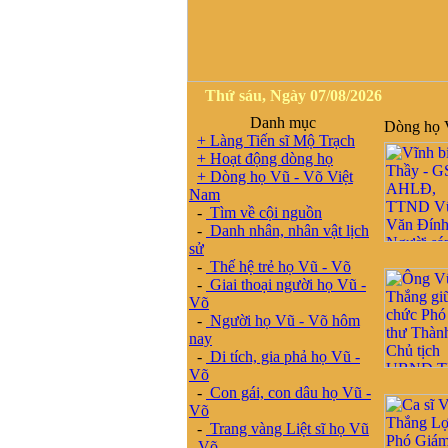
Thứ sáu, Ngày 07/08/2026
Danh mục
Dòng họ V
+ Làng Tiến sĩ Mộ Trạch
+ Hoạt động dòng họ
+ Dòng họ Vũ - Võ Việt
Nam
-
Tìm về cội nguồn
-
Danh nhân, nhân vật lịch
sử
-
Thế hệ trẻ họ Vũ - Võ
-
Giai thoại người họ Vũ -
Võ
-
Người họ Vũ - Võ hôm
nay
-
Di tích, gia phả họ Vũ -
Võ
-
Con gái, con dâu họ Vũ -
Võ
-
Trang vàng Liệt sĩ họ Vũ
- Võ