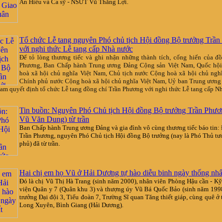
An Hiếu và Ca sỹ - NSƯT Vũ Thắng Lợi.
Tổ chức Lễ tang nguyên Phó chủ tịch Hội đồng Bộ trưởng Trầ
với nghi thức Lễ tang cấp Nhà nước
Để tỏ lòng thương tiếc và ghi nhận những thành tích, cống hiến của đ
Phương, Ban Chấp hành Trung ương Đảng Cộng sản Việt Nam, Quốc hộ
hoà xã hội chủ nghĩa Việt Nam, Chủ tịch nước Cộng hoà xã hội chủ ngh
Chính phủ nước Cộng hoà xã hội chủ nghĩa Việt Nam, Uỷ ban Trung ương
am quyết định tổ chức Lễ tang đồng chí Trần Phương với nghi thức Lễ tang cấp N
Tin buồn: Nguyên Phó Chủ tịch Hội đồng Bộ trưởng Trần Phươ
Vũ Văn Dung) từ trần
Ban Chấp hành Trung ương Đảng và gia đình vô cùng thương tiếc báo tin:
Trần Phương, nguyên Phó Chủ tịch Hội đồng Bộ trưởng (nay là Phó Thủ t
phủ) đã từ trần.
Hai chị em họ Vũ ở Hải Dương tự hào diễu binh ngày thống nhấ
Đó là chị Vũ Thị Hà Trang (sinh năm 2000), nhân viên Phòng Hậu cần - Kỹ
viện Quân y 7 (Quân khu 3) và thượng úy Vũ Bá Quốc Bảo (sinh năm 1998
trưởng Đại đội 3, Tiểu đoàn 7, Trường Sĩ quan Tăng thiết giáp, cùng quê ở 
Long Xuyên, Bình Giang (Hải Dương).