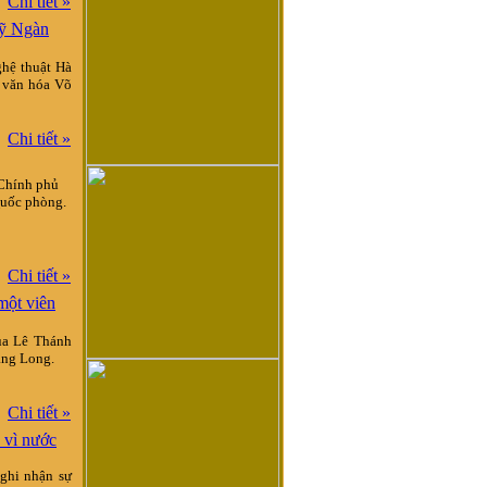
Chi tiết »
sỹ Ngàn
hệ thuật Hà
 văn hóa Võ
Chi tiết »
 Chính phủ
Quốc phòng.
Chi tiết »
một viên
ua Lê Thánh
hăng Long.
Chi tiết »
à vì nước
 ghi nhận sự