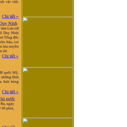
ánh vác việc
Chi tiết »
õ Duy Ninh
 tâm Lưu trữ
 Võ Duy Ninh
thờ Tổng đốc
kho báu, coi
ản lưu truyền
n tốt.
Chi tiết »
 đế quốc Mỹ,
g những lãnh
ệu Anh hùng
Chi tiết »
Nhà nước
 Ba, ngày
 30 phút,