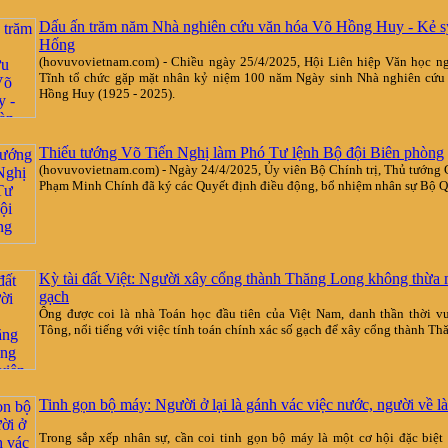
Dấu ấn trăm năm Nhà nghiên cứu văn hóa Võ Hồng Huy - Kẻ 
Hống
(hovuvovietnam.com) - Chiều ngày 25/4/2025, Hội Liên hiệp Văn học ng
Tĩnh tổ chức gặp mặt nhân kỷ niệm 100 năm Ngày sinh Nhà nghiên cứu
Hồng Huy (1925 - 2025).
Thiếu tướng Võ Tiến Nghị làm Phó Tư lệnh Bộ đội Biên phòng
(hovuvovietnam.com) - Ngày 24/4/2025, Ủy viên Bộ Chính trị, Thủ tướng
Phạm Minh Chính đã ký các Quyết định điều động, bổ nhiệm nhân sự Bộ 
Kỳ tài đất Việt: Người xây cổng thành Thăng Long không thừa 
gạch
Ông được coi là nhà Toán học đầu tiên của Việt Nam, danh thần thời v
Tông, nổi tiếng với việc tính toán chính xác số gạch để xây cổng thành T
Tinh gọn bộ máy: Người ở lại là gánh vác việc nước, người về l
Trong sắp xếp nhân sự, cần coi tinh gọn bộ máy là một cơ hội đặc biệt