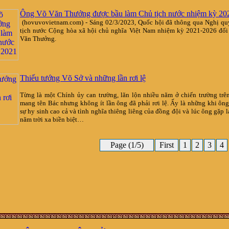
Ông Võ Văn Thưởng được bầu làm Chủ tịch nước nhiệm kỳ 202
(hovuvovietnam.com) - Sáng 02/3/2023, Quốc hội đã thông qua Nghị qu
tịch nước Cộng hòa xã hội chủ nghĩa Việt Nam nhiệm kỳ 2021-2026 đối
Văn Thưởng.
Thiếu tướng Võ Sở và những lần rơi lệ
Từng là một Chính ủy can trường, lăn lộn nhiều năm ở chiến trường tr
mang tên Bác nhưng không ít lần ông đã phải rơi lệ. Ấy là những khi ôn
sự hy sinh cao cả và tình nghĩa thiêng liêng của đồng đội và lúc ông gặp l
năm trời xa biền biệt…
Page (1/5)
First
1
2
3
4