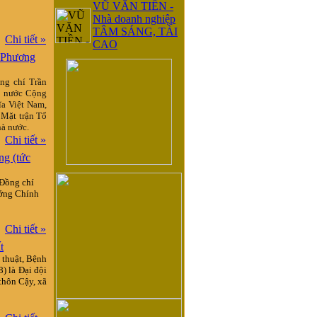
VŨ VĂN TIỀN -
Nhà doanh nghiệp
TÂM SÁNG, TÀI
Chi tiết »
CAO
n Phương
ồng chí Trần
i nước Cộng
ĩa Việt Nam,
 Mặt trận Tổ
hà nước.
Chi tiết »
ng (tức
 Đồng chí
ướng Chính
Chi tiết »
t
 thuật, Bệnh
) là Đại đội
thôn Cậy, xã