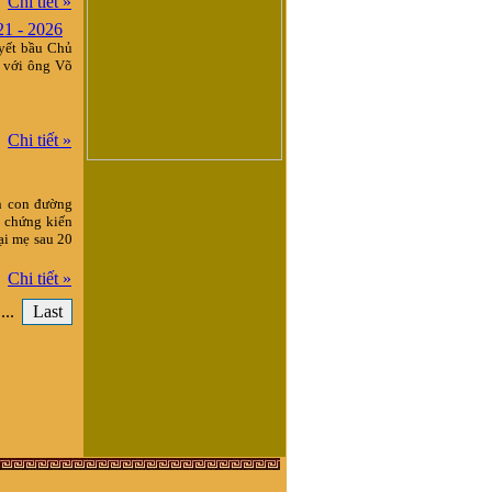
Chi tiết »
1 - 2026
yết bầu Chủ
 với ông Võ
Chi tiết »
ên con đường
g chứng kiến
ại mẹ sau 20
Chi tiết »
...
Last