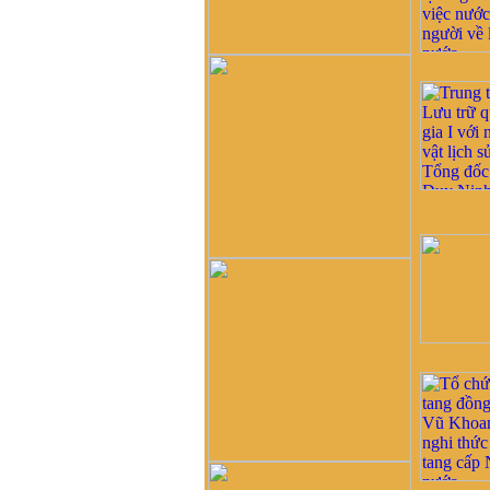
không biết dòng họ vũ võ
nào có tài liệu của dòng họ
tôi ko
Võ Như Hoàng Phước :
Như Vũ Phong bên trên có
nói, từ thời HBT đã có họ
Vũ, rồi bao nhiêu họ Vũ/Võ
không phải từ ông cụ Vũ
Hồn mà phát sinh ra. Ở đây
mình cũng không thấy cây
phả hệ đầy đủ từ dòng họ
Vũ (Hồn). Như họ Võ Như
của mình ở Quảng Nam thì
lại phát tích từ ông Võ Như
Phô, con ông Võ Như Oanh
di cư từ miền bắc (không rõ
tỉnh) vào từ năm 1667. Việc
tìm hiểu cội nguồn cũng
chưa đến điểm mấu chốt.
Một số ông/bác trong tộc họ
dẫn về tộc Vũ/Võ với cụ tổ
Vũ Hồn nhưng không có
cây phả hệ để thấy sự gắn
kết này. Mong một ngày sẽ
có cây phả hệ để mọi con