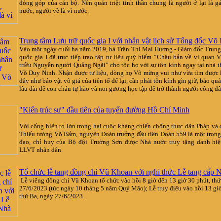
đóng góp của cán bộ. Nên quán triệt tinh thần chung là người ở lại là g
nước, người về là vì nước.
Trung tâm Lưu trữ quốc gia I với nhân vật lịch sử Tổng đốc V
Vào một ngày cuối hạ năm 2019, bà Trần Thị Mai Hương - Giám đốc Trung
quốc gia I đã trực tiếp trao tập tư liệu quý hiếm “Châu bản về vị quan
triều Nguyễn người Quảng Ngãi” cho tộc họ với sự tôn kính ngay tại nhà 
Võ Duy Ninh. Nhận được tư liệu, dòng họ Võ mừng vui như vừa tìm được 
đây như bảo vật vô giá của tiên tổ để lại, cần phải tôn kính gìn giữ, bảo qu
lâu dài để con cháu tự hào và noi gương học tập để trở thành người công dâ
"Kiến trúc sư" đầu tiên của tuyến đường Hồ Chí Minh
Với cống hiến to lớn trong hai cuộc kháng chiến chống thực dân Pháp và
Thiếu tướng Võ Bẩm, nguyên Đoàn trưởng đầu tiên Đoàn 559 là một tron
đạo, chỉ huy của Bộ đội Trường Sơn được Nhà nước truy tặng danh hi
LLVT nhân dân.
Tổ chức lễ tang đồng chí Vũ Khoan với nghi thức Lễ tang cấp 
Lễ viếng đồng chí Vũ Khoan tổ chức vào hồi 8 giờ đến 13 giờ 30 phút, thứ
27/6/2023 (tức ngày 10 tháng 5 năm Quý Mão); Lễ truy điệu vào hồi 13 giờ
thứ Ba, ngày 27/6/2023.