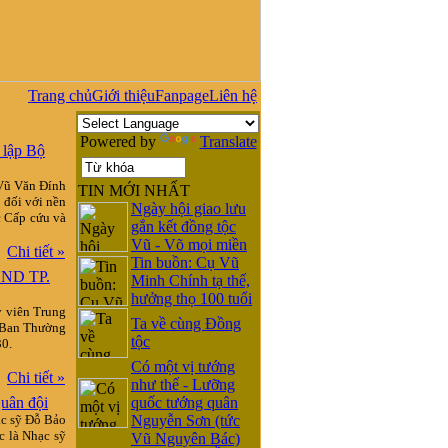
Trang chủ
Giới thiệu
Fanpage
Liên hệ
Powered by
Translate
 lập Bộ
 Vũ Văn Đính
TIN MỚI NHẤT
n đối với nền
Ngày hội giao lưu
c Cấp cứu và
gắn kết đồng tộc
Vũ - Võ mọi miền
Chi tiết »
Tin buồn: Cụ Vũ
BND TP.
Minh Chính tạ thế,
hưởng thọ 100 tuổi
y viên Trung
Ta về cùng Đồng
 Ban Thường
tộc
30.
Có một vị tướng
Chi tiết »
như thế - Lưỡng
uân đội
quốc tướng quân
ạc sỹ Đỗ Bảo
Nguyễn Sơn (tức
 là Nhạc sỹ
Vũ Nguyên Bác)