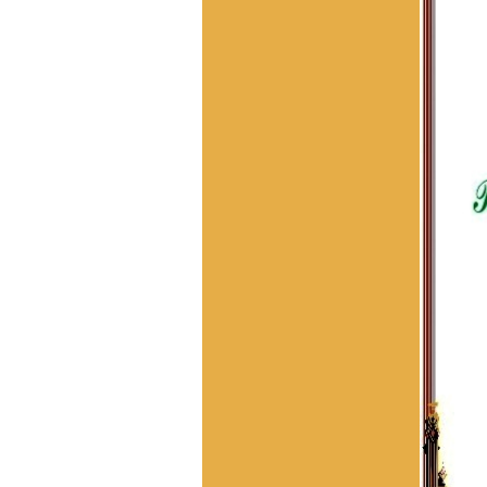
Cháu cảm ơn nhiều
Vũ Ngọc Trân, Nha Trang
:
Đề nghị cho biết số điện
thoại của ông Vũ Trọng
Hoàng, BLL dong họ Vũ,
huyện Tinh Gia, Thanh Hóa.
Tôi muốn liên lạc để tìm gốc
gác họ Vũ Duy ở t Vĩnh Lại,
x Vĩnh Tuy, h Bình Giang, t.
Hải dương. Tương truyền
dòng họ này xuất phát từ
làng Hải Hán , Tĩnh Gia ,
Thanh Hóa , ra Hai Dương
từ nam 1690. Đến khoảng
đầu TK20 còn giữ liên lạc
với bà còn trong lang Hải
Hán. Nay không tìm về quê
được do gia phả thất lạc và
tên làng Hải Hán đã thay
đổi, không xác định được
thôn nào xã nào ngày nay.
Kinh mong giúp đỡ . Xin
trân trọng cảm ơn
VŨ HỒ VŨ :
Xin chào, Gia