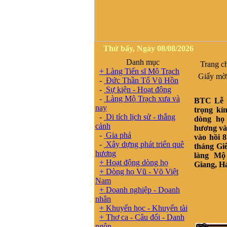
Thứ bẩy, Ngày 08/08/2026
Danh mục
Trang c
+ Làng Tiến sĩ Mộ Trạch
Giấy mời 
-
Đức Thần Tổ Vũ Hồn
-
Sự kiện - Hoạt động
-
Làng Mộ Trạch xưa và
BTC Lễ h
nay
trọng kí
-
Di tích lịch sử - thắng
dòng họ
cảnh
hương và
-
Gia phả
vào hồi 
-
Xây dựng phát triển quê
tháng Giê
hương
làng Mộ
+ Hoạt động dòng họ
Giang, H
+ Dòng họ Vũ - Võ Việt
Nam
+ Doanh nghiệp - Doanh
nhân
+ Khuyến học - Khuyến tài
+ Thơ ca - Câu đối - Danh
ngôn