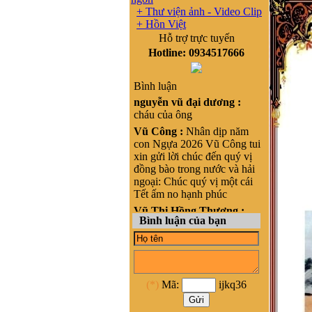
+ Thư viện ảnh - Video Clip
+ Hồn Việt
Hỗ trợ trực tuyến
Hotline: 0934517666
Bình luận
nguyễn vũ đại dương :
cháu của ông
Vũ Công :
Nhân dịp năm
con Ngựa 2026 Vũ Công tui
xin gửi lời chúc đến quý vị
đồng bào trong nước và hải
ngoại: Chúc quý vị một cái
Tết ấm no hạnh phúc
Vũ Thị Hồng Thương :
Bình luận của bạn
Xin chào, cháu là Vũ Thị
Hồng Thương, nguyên quán
tại Phong cốc - yên hưng-
Quảng Ninh, nay là Thị xã
Quảng Yên- Quảng Ninh.
(*)
Mã:
ijkq36
Cháu đang sinh sống ở
HCM, cháu muốn liên lạc
với cộng đồng Họ vũ tại