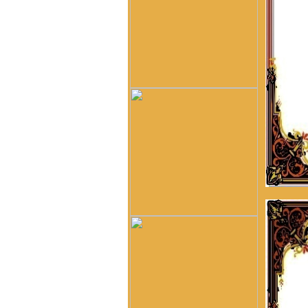
Vũ, rồi bao nhiêu họ Vũ/Võ
không phải từ ông cụ Vũ
Hồn mà phát sinh ra. Ở đây
mình cũng không thấy cây
phả hệ đầy đủ từ dòng họ
Vũ (Hồn). Như họ Võ Như
của mình ở Quảng Nam thì
lại phát tích từ ông Võ Như
Phô, con ông Võ Như Oanh
di cư từ miền bắc (không rõ
tỉnh) vào từ năm 1667. Việc
tìm hiểu cội nguồn cũng
chưa đến điểm mấu chốt.
Một số ông/bác trong tộc họ
dẫn về tộc Vũ/Võ với cụ tổ
Vũ Hồn nhưng không có
cây phả hệ để thấy sự gắn
kết này. Mong một ngày sẽ
có cây phả hệ để mọi con
dân họ Vũ/Võ có thể biết
dòng máu trong mình từ đâu
ra. Trân trọng.
Vũ Phong :
Tôi thấy từ thời
Hai Bà TRưng đã có họ Vũ