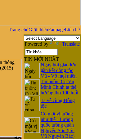
Trang chủ
Giới thiệu
Fanpage
Liên hệ
Powered by
Translate
TIN MỚI NHẤT
Ngày hội giao lưu
gắn kết đồng tộc
Vũ - Võ mọi miền
Tin buồn: Cụ Vũ
Minh Chính tạ thế,
hưởng thọ 100 tuổi
Ta về cùng Đồng
tộc
Có một vị tướng
như thế - Lưỡng
quốc tướng quân
Nguyễn Sơn (tức
Vũ Nguyên Bác)