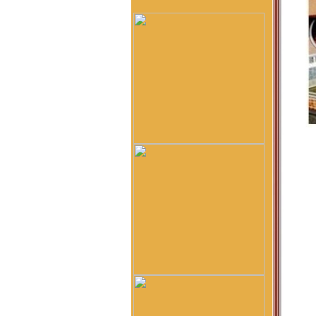
HCM để kết nối và hỗ trợ
phát triển dòng họ Vũ ạ
nghiêm băn quang :
xin
xhaof tất cả mọi người
Dương Quốc Khôi :
Dạ e là
bạn a Vũ Hải Lâm (Lâm
Súng Hải Phòng - Lâm
USD). Em rất ngưỡng mộ
dòng tộc Vũ-Võ.
HBH :
Dạ con/cháu/em xin
phép tìm nhánh Võ Hy của
cụ Võ Liêm ở làng Thần
Phù Huế ạ. Xin cám ơn
vũ đình diện :
tổ tiên tôi tên
là vũ chính trực chạy từ
quận thái nguyên vào nghệ
an nay tôi đăng lên đây
không biết dòng họ vũ võ
nào có tài liệu của dòng họ
tôi ko
Võ Như Hoàng Phước :
Như Vũ Phong bên trên có
nói, từ thời HBT đã có họ