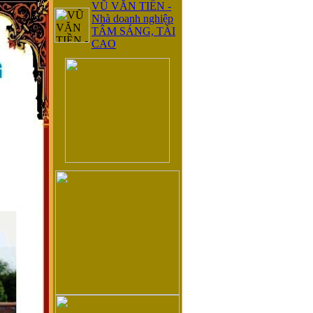
VŨ VĂN TIỀN -
Nhà doanh nghiệp
TÂM SÁNG, TÀI
CAO