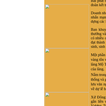
Bài phát 
HCM để kết nối và hỗ trợ
đoàn kết 
phát triển dòng họ Vũ ạ
Doanh nhâ
nghiêm băn quang :
xin
nhấn mạnh
xhaof tất cả mọi người
dựng các 
Dương Quốc Khôi :
Dạ e là
bạn a Vũ Hải Lâm (Lâm
Ban khuy
Súng Hải Phòng - Lâm
thưởng và
USD). Em rất ngưỡng mộ
có nhiều 
dòng tộc Vũ-Võ.
đạt thành
HBH :
Dạ con/cháu/em xin
sinh, sinh
phép tìm nhánh Võ Hy của
Một phần r
cụ Võ Liêm ở làng Thần
Phù Huế ạ. Xin cám ơn
vàng tôn 
làng Mộ T
vũ đình diện :
tổ tiên tôi tên
của làng.
là vũ chính trực chạy từ
quận thái nguyên vào nghệ
Nằm trong
an nay tôi đăng lên đây
thống và 
không biết dòng họ vũ võ
lưu văn n
nào có tài liệu của dòng họ
về dự lễ h
tôi ko
Võ Như Hoàng Phước :
Xứ Đông x
Như Vũ Phong bên trên có
gắn liền
nói, từ thời HBT đã có họ
Vương Tr