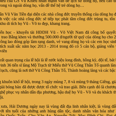
biểu của GS Vũ Khiêu nhấn mạnh vấn đề lịch sử dòng họ, nêu cao ti
trong và ngoài dòng họ, vấn đề thế hệ trẻ dòng họ…
n Vũ Văn Tiền đại diện các nhà công đức truyền thống của dòng họ đ
 việc các nhà công đức sẽ tiếp tục phát tâm công đức trùng tu, tôn
khu di tích họ Vũ - Võ to đẹp, khang trang.
ến học - khuyến tài HĐDH Vũ - Võ Việt Nam đã công bố quyết
 trao Bằng khen và thưởng 500.000 đ/người từ quỹ của dòng họ cho 
công lao đóng góp làm rạng danh, vẻ vang dòng họ và các em học sinh
 tích xuất sắc năm học 2013 - 2014 trong đó có 5 cán bộ, giảng viên
 viên
ất quan trọng của lễ hội là lễ rước kiệu long đình, hồng kỳ, đội tế, bát
vinh 36 tiến sĩ làng Mộ Trạch từ Miếu thờ Vũ Công Thần Tổ quanh làn
rạch, cũng là nơi thờ Vũ Công Thần Tổ, Thành hoàng làng và các bậc 
 khuôn khổ lễ hội, trong 3 ngày mùng 7, 8 và mùng 9 tháng Giêng, giả
giải bóng bàn đã được được tổ chức và trao giải. Bên cạnh đó là chương
ghệ phục vụ nhân dân địa phương, hậu duệ họ Vũ - Võ và du khách 
ội.
ưa, Hải Dương ngày nay là vùng đất địa linh nhân kiệt, là vùng đất
 với tên tuổi của những anh hùng dân tộc, danh nhân văn hóa nh
ần Quốc Tuấn, Chu Văn An, Nguyễn Trãi, Mạc Đĩnh Chi, Đại 