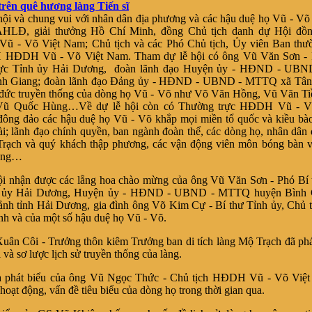
trên quê hương làng Tiến sĩ
hội và chung vui với nhân dân địa phương và các hậu duệ họ Vũ - V
AHLĐ, giải thưởng Hồ Chí Minh, đồng Chủ tịch danh dự Hội đồ
ũ - Võ Việt Nam; Chủ tịch và các Phó Chủ tịch, Ủy viên Ban thư
 HĐDH Vũ - Võ Việt Nam. Tham dự lễ hội có ông Vũ Văn Sơn - 
rực Tỉnh ủy Hải Dương, đoàn lãnh đạo Huyện ủy - HĐND - UB
nh Giang; đoàn lãnh đạo Đảng ủy - HĐND - UBND - MTTQ xã Tân
đức truyền thống của dòng họ Vũ - Võ như Võ Văn Hồng, Vũ Văn Ti
Vũ Quốc Hùng…Về dự lễ hội còn có Thường trực HĐDH Vũ - Võ
đông đảo các hậu duệ họ Vũ - Võ khắp mọi miền tổ quốc và kiều bà
i; lãnh đạo chính quyền, ban ngành đoàn thể, các dòng họ, nhân dân
rạch và quý khách thập phương, các vận động viên môn bóng bàn v
hống…
i nhận được các lẵng hoa chào mừng của ông Vũ Văn Sơn - Phó Bí 
h ủy Hải Dương,
Huyện ủy - HĐND - UBND - MTTQ huyện Bình G
cảnh tỉnh Hải Dương,
gia đình ông Võ Kim Cự - Bí thư Tỉnh ủy, Chủ
nh và của một số hậu duệ họ Vũ - Võ.
ân Côi - Trưởng thôn kiêm Trưởng ban di tích làng Mộ Trạch đã phá
 và sơ lược lịch sử truyền thống của làng.
là phát biểu của ông Vũ Ngọc Thức - Chủ tịch HĐDH Vũ - Võ Việ
hoạt động, vấn đề tiêu biểu của dòng họ trong thời gian qua.