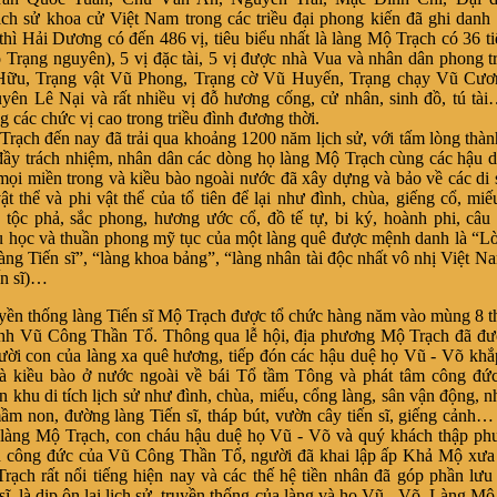
h sử khoa cử Việt Nam trong các triều đại phong kiến đã ghi danh
thì Hải Dương có đến 486 vị, tiêu biểu nhất là làng Mộ Trạch có 36 tiế
ỗ Trạng nguyên), 5 vị đặc tài, 5 vị được nhà Vua và nhân dân phong t
Hữu, Trạng vật Vũ Phong, Trạng cờ Vũ Huyến, Trạng chạy Vũ Cươ
yên Lê Nại và rất nhiều vị đỗ hương cống, cử nhân, sinh đồ, tú tài
 các chức vị cao trong triều đình đương thời.
rạch đến nay đã trải qua khoảng 1200 năm lịch sử, với tấm lòng thàn
đầy trách nhiệm, nhân dân các dòng họ làng Mộ Trạch cùng các hậu 
ọi miền trong và kiều bào ngoài nước đã xây dựng và bảo về các di s
ật thể và phi vật thể của tổ tiên để lại như đình, chùa, giếng cổ, miế
 tộc phả, sắc phong, hương ước cổ, đồ tế tự, bi ký, hoành phi, câu 
u học và thuần phong mỹ tục của một làng quê được mệnh danh là “Lò
ng Tiến sĩ”, “làng khoa bảng”, “làng nhân tài độc nhất vô nhị Việt Nam
ến sĩ)…
uyền thống làng Tiến sĩ Mộ Trạch được tổ chức hàng năm vào mùng 8 
inh Vũ Công Thần Tổ. Thông qua lễ hội, địa phương Mộ Trạch đã đư
ời con của làng xa quê hương, tiếp đón các hậu duệ họ Vũ - Võ kh
và kiều bào ở nước ngoài về bái Tổ tầm Tông và phát tâm công đứ
n khu di tích lịch sử như đình, chùa, miếu, cổng làng, sân vận động, n
ầm non, đường làng Tiến sĩ, tháp bút, vườn cây tiến sĩ, giếng cảnh…
làng Mộ Trạch, con cháu hậu duệ họ Vũ - Võ và quý khách thập ph
ân công đức của Vũ Công Thần Tổ, người đã khai lập ấp Khả Mộ xưa
rạch rất nổi tiếng hiện nay và các thế hệ tiền nhân đã góp phần lư
sĩ, là dịp ôn lại lịch sử, truyền thống của làng và họ Vũ - Võ. Làng M