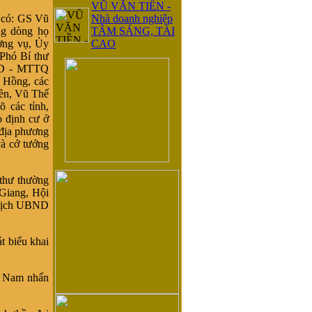
VŨ VĂN TIỀN -
õ có: GS Vũ
Nhà doanh nghiệp
ng dòng họ
TÂM SÁNG, TÀI
ờng vụ, Ủy
CAO
Phó Bí thư
ND - MTTQ
 Hồng, các
ền, Vũ Thế
 các tỉnh,
o định cư ở
 địa phương
à cớ tướng
thư thường
iang, Hội
 tịch UBND
t biểu khai
t Nam nhấn