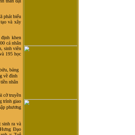
nh thần đại
ã phát biểu
 tạo và xây
 định khen
200 cá nhân
, sinh viên
 và 195 học
 bửu, bảng
g về đình
tiền nhân
i cờ truyền
 trình giao
thập phương
 sinh ra và
ư Hưng Đạo
danh y Tuệ