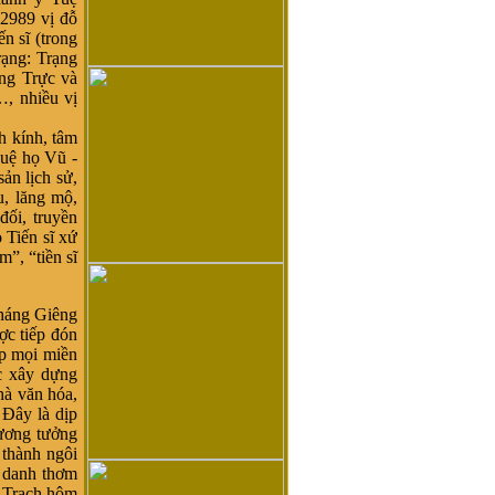
 2989 vị đỗ
n sĩ (trong
rạng: Trạng
ng Trực và
…, nhiều vị
h kính, tâm
duệ họ Vũ -
ản lịch sử,
u, lăng mộ,
đối, truyền
 Tiến sĩ xứ
”, “tiền sĩ
tháng Giêng
ợc tiếp đón
ắp mọi miền
c xây dựng
hà văn hóa,
 Đây là dịp
ương tưởng
 thành ngôi
u danh thơm
ộ Trạch hôm