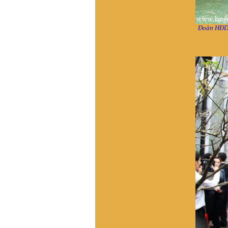
Cháu cảm ơn nhiều
Vũ Ngọc Trân, Nha Trang
:
Đề nghị cho biết số điện
Đoàn HĐDH
thoại của ông Vũ Trọng
Hoàng, BLL dong họ Vũ,
huyện Tinh Gia, Thanh Hóa.
Tôi muốn liên lạc để tìm gốc
gác họ Vũ Duy ở t Vĩnh Lại,
x Vĩnh Tuy, h Bình Giang, t.
Hải dương. Tương truyền
dòng họ này xuất phát từ
làng Hải Hán , Tĩnh Gia ,
Thanh Hóa , ra Hai Dương
từ nam 1690. Đến khoảng
đầu TK20 còn giữ liên lạc
với bà còn trong lang Hải
Hán. Nay không tìm về quê
được do gia phả thất lạc và
tên làng Hải Hán đã thay
đổi, không xác định được
thôn nào xã nào ngày nay.
Kinh mong giúp đỡ . Xin
trân trọng cảm ơn
VŨ HỒ VŨ :
Xin chào, Gia