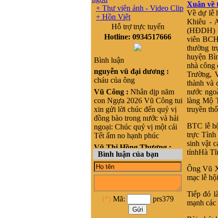
Xuân về 
+ Thư viện ảnh - Video Clip
Về dự lễ 
+ Hồn Việt
Khiêu - 
Hỗ trợ trực tuyến
(HĐDH) V
Hotline: 0934517666
viên BCH
thường t
huyện Bì
Bình luận
nhà công 
nguyễn vũ đại dương :
Trường, 
cháu của ông
thành và 
Vũ Công :
Nhân dịp năm
nước ngoà
con Ngựa 2026 Vũ Công tui
làng Mộ T
xin gửi lời chúc đến quý vị
truyền t
đồng bào trong nước và hải
BTC lễ hộ
ngoại: Chúc quý vị một cái
trực Tỉn
Tết ấm no hạnh phúc
sinh vật 
Vũ Thị Hồng Thương :
tỉnhHà Tĩ
Bình luận của bạn
Xin chào, cháu là Vũ Thị
Hồng Thương, nguyên quán
Ông Vũ Xu
tại Phong cốc - yên hưng-
mạc lễ hội
Quảng Ninh, nay là Thị xã
Quảng Yên- Quảng Ninh.
Tiếp đó 
(*)
Mã:
prs379
Cháu đang sinh sống ở
mạnh các 
HCM, cháu muốn liên lạc
với cộng đồng Họ vũ tại