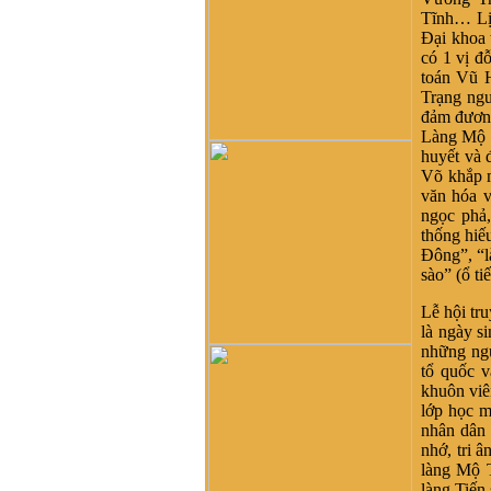
Vũ, rồi bao nhiêu họ Vũ/Võ
Tĩnh… Lịc
không phải từ ông cụ Vũ
Đại khoa 
Hồn mà phát sinh ra. Ở đây
có 1 vị đ
mình cũng không thấy cây
toán Vũ 
phả hệ đầy đủ từ dòng họ
Trạng ngu
Vũ (Hồn). Như họ Võ Như
đảm đương
của mình ở Quảng Nam thì
Làng Mộ T
lại phát tích từ ông Võ Như
huyết và 
Phô, con ông Võ Như Oanh
Võ khắp m
di cư từ miền bắc (không rõ
văn hóa v
tỉnh) vào từ năm 1667. Việc
ngọc phả,
tìm hiểu cội nguồn cũng
thống hiế
chưa đến điểm mấu chốt.
Đông”, “là
Một số ông/bác trong tộc họ
sào” (ổ ti
dẫn về tộc Vũ/Võ với cụ tổ
Vũ Hồn nhưng không có
Lễ hội tr
cây phả hệ để thấy sự gắn
là ngày s
kết này. Mong một ngày sẽ
những ngư
có cây phả hệ để mọi con
tổ quốc 
dân họ Vũ/Võ có thể biết
khuôn viê
dòng máu trong mình từ đâu
lớp học m
ra. Trân trọng.
nhân dân 
nhớ, tri 
Vũ Phong :
Tôi thấy từ thời
làng Mộ T
Hai Bà TRưng đã có họ Vũ
làng Tiến 