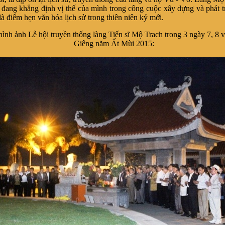
 đang khẳng định vị thế của mình trong công cuộc xây dựng và phát tr
là điểm hẹn văn hóa lịch sử trong thiên niên kỷ mới.
hình ảnh Lễ hội truyền thống làng Tiến sĩ Mộ Trach trong 3 ngày 7, 8 v
Giêng năm Ất Mùi 2015: