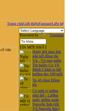
Trang chủ
Giới thiệu
Fanpage
Liên hệ
Powered by
Translate
TIN MỚI NHẤT
Ngày hội giao lưu
gắn kết đồng tộc
Vũ - Võ mọi miền
Tin buồn: Cụ Vũ
Minh Chính tạ thế,
hưởng thọ 100 tuổi
Ta về cùng Đồng
tộc
Có một vị tướng
như thế - Lưỡng
quốc tướng quân
Nguyễn Sơn (tức
Vũ Nguyên Bác)