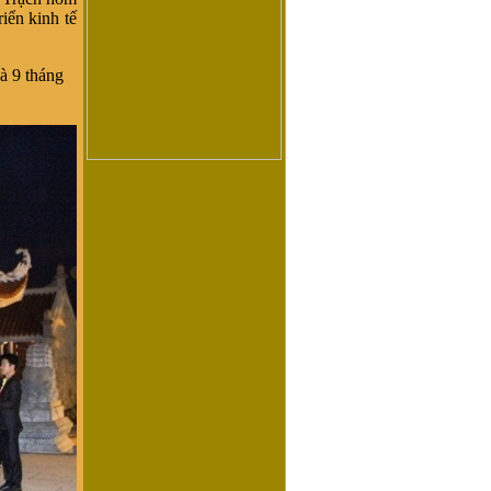
iển kinh tế
à 9 tháng