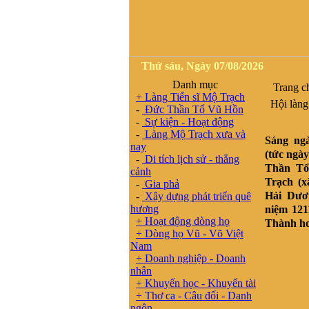
Thứ sáu, Ngày 07/08/2026
Danh mục
Trang c
+ Làng Tiến sĩ Mộ Trạch
Hội làng 
-
Đức Thần Tổ Vũ Hồn
-
Sự kiện - Hoạt động
-
Làng Mộ Trạch xưa và
Sáng ng
nay
(tức ngà
-
Di tích lịch sử - thắng
Thần Tổ
cảnh
Trạch (x
-
Gia phả
Hải Dươ
-
Xây dựng phát triển quê
hương
niệm 12
+ Hoạt động dòng họ
Thành hoà
+ Dòng họ Vũ - Võ Việt
Nam
+ Doanh nghiệp - Doanh
nhân
+ Khuyến học - Khuyến tài
+ Thơ ca - Câu đối - Danh
ngôn