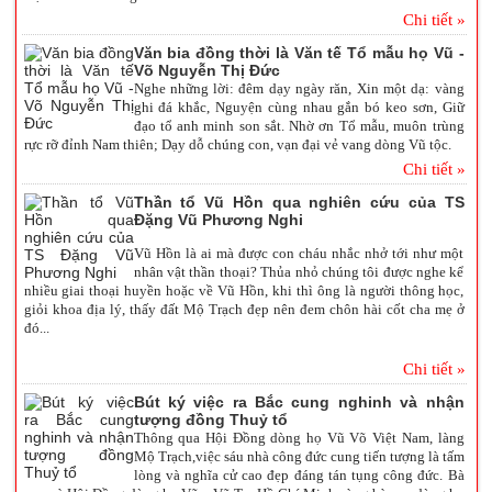
Chi tiết »
Văn bia đồng thời là Văn tế Tổ mẫu họ Vũ -
Võ Nguyễn Thị Đức
Nghe những lời: đêm dạy ngày răn
, Xin một dạ: vàng
ghi đá khắc
, Nguyện cùng nhau gắn bó keo sơn
, Giữ
đạo tổ anh minh son sắt
. Nhờ ơn Tổ mẫu, muôn trùng
rực rỡ đỉnh
Nam
thiên;
Dạy dỗ chúng con, vạn đại vẻ vang dòng Vũ tộc.
Chi tiết »
Thần tổ Vũ Hồn qua nghiên cứu của TS
Đặng Vũ Phương Nghi
Vũ Hồn là ai mà được con cháu nhắc nhở tới như một
nhân vật thần thoại? Thủa nhỏ chúng tôi được nghe kể
nhiều giai thoại huyền hoặc về Vũ Hồn, khi thì ông là người thông học,
giỏi khoa địa lý, thấy đất Mộ Trạch đẹp nên đem chôn hài cốt cha mẹ ở
đó...
Chi tiết »
Bút ký việc ra Bắc cung nghinh và nhận
tượng đồng Thuỷ tổ
Thông qua Hội Đồng dòng họ Vũ Võ Việt Nam, làng
Mộ Trạch,việc sáu nhà công đức cung tiến tượng là tấm
lòng và nghĩa cử cao đẹp đáng tán tụng công đức. Bà