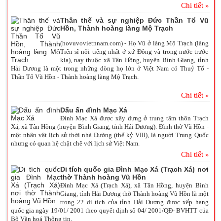
Chi tiết »
Thân thế và sự nghiệp Đức Thần Tổ Vũ
Hồn, Thành hoàng làng Mộ Trạch
(hovuvovietnnam.com) - Họ Vũ ở làng Mộ Trạch (làng
Tiến sĩ nổi tiếng nhất ở xứ Đông và trong nước trước
kia), nay thuộc xã Tân Hồng, huyện Bình Giang, tỉnh
Hải Dương là một trong những dòng họ lớn ở Việt Nam có Thuỷ Tổ -
Thần Tổ Vũ Hồn - Thành hoàng làng Mộ Trạch.
Chi tiết »
Dấu ấn đình Mạc Xá
Đình Mạc Xá được xây dựng ở trung tâm thôn Trạch
Xá, xã Tân Hồng (huyện Bình Giang, tỉnh Hải Dương). Đình thờ Vũ Hồn -
một nhân vật lịch sử thời nhà Đường (thế kỷ VIII), là người Trung Quốc
nhưng có quan hệ chặt chẽ với lịch sử Việt Nam.
Chi tiết »
Di tích quốc gia Đình Mạc Xá (Trạch Xá) nơi
thờ Thành hoàng Vũ Hồn
Đình Mạc Xá (Trạch Xá), xã Tân Hồng, huyện Bình
Giang, tỉnh Hải Dương thờ Thành hoàng Vũ Hồn là một
trong 22 di tích của tỉnh Hải Dương được xếp hạng
quốc gia ngày 19/01/ 2001 theo quyết định số 04/ 2001/QĐ- BVHTT của
Bộ Văn hoá Thông tin.