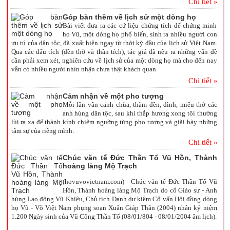
Chi tiết »
Góp bàn thêm về lịch sử một dòng họ
Bài viết đưa ra các cứ liệu chứng tích để chứng minh
họ Vũ, một dòng họ phổ biến, sinh ra nhiều người con
ưu tú của dân tộc, đã xuất hiện ngay từ thời kỳ đầu của lịch sử Việt Nam.
Qua các dấu tích (đền thờ và thần tích), tác giả đã nêu ra những vấn đề
cần phải xem xét, nghiên cứu về lịch sử của một dòng họ mà cho đến nay
vẫn có nhiều người nhìn nhận chưa thật khách quan.
Chi tiết »
Cảm nhận về một pho tượng
Mỗi lần vãn cảnh chùa, thăm đền, đình, miếu thờ các
anh hùng dân tộc, sau khi thắp hương xong tôi thường
lùi ra xa để thành kính chiêm ngưỡng từng pho tượng và giãi bày những
tâm sự của riêng mình.
Chi tiết »
Chúc văn tế Đức Thần Tổ Vũ Hồn, Thành
hoàng làng Mộ Trạch
(hovuvovietnam.com) - Chúc văn tế Đức Thần Tổ Vũ
Hồn, Thành hoàng làng Mộ Trạch do cố Giáo sư - Anh
hùng Lao động Vũ Khiêu, Chủ tịch Danh dự kiêm Cố vấn Hội đồng dòng
họ Vũ - Võ Việt Nam phụng soạn Xuân Giáp Thân (2004) nhân kỷ niệm
1.200 Ngày sinh của Vũ Công Thần Tổ (08/01/804 - 08/01/2004 âm lịch).