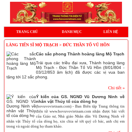
TRANG CHỦ
DANH MỤC
LIÊN HỆ
LÀNG TIẾN SĨ MỘ TRẠCH > ĐỨC THẦN TỔ VŨ HỒN
Các sắc phong Thành hoàng làng Mộ Trạch
Trải qua các triều đại xưa, Thành hoàng làng
Mộ Trạch - Đức Thần Tổ Vũ Hồn (8/01/804 -
03/12/853 âm lịch) đã được các vị vua ban
tặng tới 12 sắc phong.
Chi tiết »
Ý kiến của GS. NGND Vũ Dương Ninh về
nhân vật Thủy tổ của dòng họ
(hovuvovietnam.com) - Ban Biên tập Trang thông tin
điện tử www.hovuvovietnam.com nhận được bài viết
của Giáo sư, Nhà giáo Nhân dân Vũ Dương Ninh về
nhân vật Thủy tổ của dòng họ, xin chia sẻ tới quý cô bác, anh chị em
trong và ngoài dòng họ tham khảo.