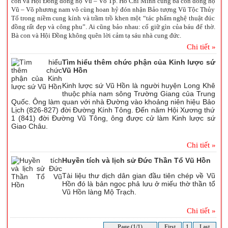
con và Hội Đồng dòng họ Vũ – Võ Tp. Hồ Chí Minh cùng bà con dòng họ
Vũ – Võ phương nam vô cùng hoan hỷ đón nhận Bảo tượng Vũ Tộc Thủy
Tổ trong niềm cung kính và trầm trồ khen một “tác phẩm nghệ thuật đúc
đồng rất đẹp và công phu”. Ai cũng bảo nhau: cố giữ gìn của báu để thờ.
Bà con và Hội Đồng không quên lời cảm tạ sáu nhà cung đức.
Chi tiết »
Tìm hiểu thêm chức phận của Kinh lược sứ
Vũ Hồn
Kinh lược sứ Vũ Hồn là người huyện Long Khê
thuộc phía nam sông Trường Giang của Trung
Quốc. Ông làm quan với nhà Đường vào khoảng niên hiệu Bảo
Lịch (826-827) đời Đường Kính Tông. Đến năm Hội Xương thứ
1 (841) đời Đường Vũ Tông, ông được cử làm Kinh lược sứ
Giao Châu.
Chi tiết »
Huyền tích và lịch sử Đức Thần Tổ Vũ Hồn
Tài liệu thư dịch dân gian đầu tiên chép về Vũ
Hồn đó là bản ngọc phả lưu ở miếu thờ thần tổ
Vũ Hồn làng Mộ Trạch.
Chi tiết »
Page (1/1)
First
1
Last