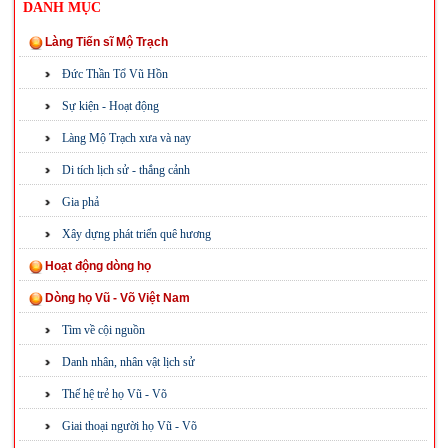
DANH MỤC
Làng Tiến sĩ Mộ Trạch
Đức Thần Tổ Vũ Hồn
Sự kiện - Hoạt động
Làng Mộ Trạch xưa và nay
Di tích lịch sử - thắng cảnh
Gia phả
Xây dựng phát triển quê hương
Hoạt động dòng họ
Dòng họ Vũ - Võ Việt Nam
Tìm về cội nguồn
Danh nhân, nhân vật lịch sử
Thế hệ trẻ họ Vũ - Võ
Giai thoại người họ Vũ - Võ