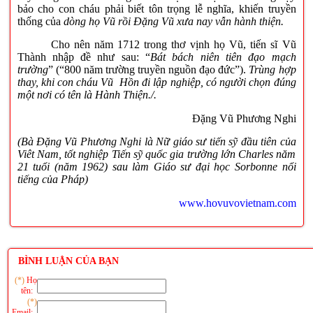
bảo cho con cháu phải biết tôn trọng lễ nghĩa, khiến truyền
thống của
dòng họ Vũ rồi Đặng Vũ xưa nay vẫn hành thiện.
Cho nên năm 1712 trong thơ vịnh họ Vũ, tiến sĩ Vũ
Thành nhập đề như sau: “
Bát bách niên tiên đạo mạch
trường
” (“800 năm trường truyền nguồn đạo đức”).
Trùng hợp
thay, khi con cháu Vũ Hồn đi lập nghiệp, có người chọn đúng
một nơi có tên là Hành Thiện./.
Đặng Vũ Phương Nghi
(Bà Đặng Vũ Phương Nghi là Nữ giáo sư tiến sỹ đầu tiên của
Viêt Nam, tốt nghiệp Tiến sỹ quốc gia trường lớn Charles năm
21 tuổi (năm 1962) sau làm Giáo sư đại học Sorbonne nổi
tiếng của Pháp)
www.hovuvovietnam.com
BÌNH LUẬN CỦA BẠN
(*)
Họ
tên:
(*)
Email: