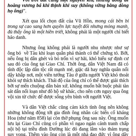
hoàng vương bá khi thịnh khi suy (không vững bằng dòng
họ ông)
”.
Xét qua lối chọn đất của Vũ Hồn,
mong cái bền bỉ
trong sự cao sang hơn quyền lực tuyệt đối nhưng mỏng manh,
đủ thấy ông là một hiền triết,
không phải là một người chỉ biết
háo danh.
Nhưng ông không phải là người nhu nhược như sự
ông bỏ về Tàu khi loạn quân phá thành có thể chứng tỏ. Bởi,
nếu ông bị dân ghét và bỏ trốn vì sợ hãi, khó hiểu sự định cư
sau đó của ông tại Giao Chỉ. Thời ông, dân Việt Nam đã có
tính độc lập dân tộc rất mạnh mẽ, giặc dã hay nghĩa quân nổi
dậy khắp nơi, một viên tướng Tàu ở giữa người Việt khó thoát
khỏi sự thích khách. Thái độ của ông chỉ có thể được giải thích
bởi sự mến chuộng dân bản xứ, không muốn bắt buộc phải tàn
sát dân nổi loạn như đô hộ sứ khác, cho nên cơn nguy qua ông
vội xin từ chức để được sống yên bình với người Việt.
Và dân Việt chắc cũng cảm kích tình ông nên không
những không động tới gia đình ông nhân các biến cố kháng
Hoa (như năm 858) lại còn thờ phụng ông sau này. Ông muốn
lưu lại Giao Chỉ cũng có phần vì ngao ngán cảnh tranh chấp
nội bộ tại triều đình Đường lúc đó đang lâm vào thảm trạng
suy vong. Thêm vào ông còn là một nhà đạo đức vì ông dậy