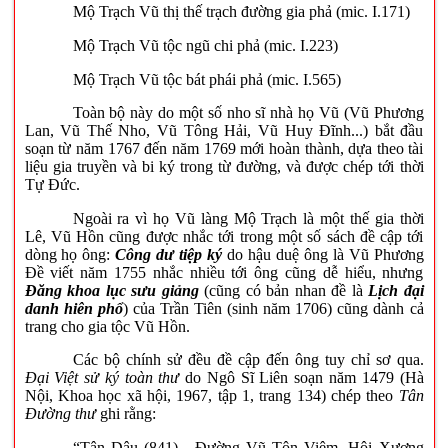
Mộ Trạch Vũ thị thế trạch đường gia phả (mic. I.171)
Mộ Trạch Vũ tộc ngũ chi phả (mic.
I.223)
Mộ Trạch Vũ tộc bát phái phả (mic. I.565)
Toàn bộ này do một số nho sĩ nhà họ Vũ (Vũ Phương
Lan, Vũ Thế Nho, Vũ Tông Hải, Vũ Huy Đĩnh...) bắt đầu
soạn từ năm 1767 đến năm 1769 mới hoàn thành, dựa theo tài
liệu gia truyền và bi ký trong từ đường, và được chép tới thời
Tự Đức.
Ngoài ra vì họ Vũ làng Mộ Trạch là một thế gia thời
Lê, Vũ Hồn cũng được nhắc tới trong một số sách đề cập tới
dòng họ ông:
Công dư tiệp ký
do hậu duệ ông là Vũ Phương
Đề viết năm 1755 nhắc nhiều tới ông cũng dễ hiểu, nhưng
Đăng khoa lục sưu giảng
(cũng có bản nhan đề là
Lịch đại
danh hiên phổ
) của Trần Tiên (sinh năm 1706) cũng dành cả
trang cho gia tộc Vũ Hồn.
Các bộ chính sử đều đề cập đến ông tuy chỉ sơ qua.
Đại Việt sử ký toàn thư
do Ngô Sĩ Liên soạn năm 1479 (Hà
Nội, Khoa học xã hội, 1967, tập 1, trang 134) chép theo
Tân
Đường thư
ghi rằng:
“Tân Dậu (841) - Đường Vũ Tôn Viêm, Hội Xương