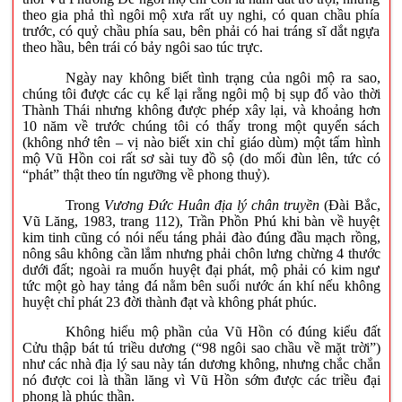
theo gia phả thì ngôi mộ xưa rất uy nghi, có quan chầu phía
trước, có quỷ chầu phía sau, bên phải có hai tráng sĩ dắt ngựa
theo hầu, bên trái có bảy ngôi sao túc trực.
Ngày nay không biết tình trạng của ngôi mộ ra sao,
chúng tôi được các cụ kể lại rằng ngôi mộ bị sụp đổ vào thời
Thành Thái nhưng không được phép xây lại, và khoảng hơn
10 năm về trước chúng tôi có thấy trong một quyển sách
(không nhớ tên – vị nào biết xin chỉ giáo dùm) một tấm hình
mộ Vũ Hồn coi rất sơ sài tuy đồ sộ (do mối đùn lên, tức có
“phát” thật theo tín ngưỡng về phong thuỷ).
Trong
Vương
Đức Huân địa lý chân truyền
(Đài Bắc,
Vũ Lăng, 1983, trang 112), Trần Phồn Phú khi bàn về huyệt
kim tinh cũng có nói nếu táng phải đào đúng đầu mạch rồng,
nông sâu không cần lắm nhưng phải chôn lưng chừng 4 thước
dưới đất; ngoài ra muốn huyệt đại phát, mộ phải có kim ngư
tức một gò hay tảng đá nằm bên suối nước án khí nếu không
huyệt chỉ phát 23 đời thành đạt và không phát phúc.
Không hiểu mộ phần của Vũ Hồn có đúng kiểu đất
Cửu thập bát tú triều dương (“98 ngôi sao chầu về mặt trời”)
như các nhà địa lý sau này tán dương không, nhưng chắc chắn
nó được coi là thần lăng vì Vũ Hồn sớm được các triều đại
phong là phúc thần.