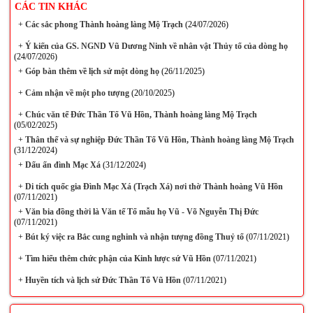
CÁC TIN KHÁC
+
Các sắc phong Thành hoàng làng Mộ Trạch
(24/07/2026)
+
Ý kiến của GS. NGND Vũ Dương Ninh về nhân vật Thủy tổ của dòng họ
(24/07/2026)
+
Góp bàn thêm về lịch sử một dòng họ
(26/11/2025)
+
Cảm nhận về một pho tượng
(20/10/2025)
+
Chúc văn tế Đức Thần Tổ Vũ Hồn, Thành hoàng làng Mộ Trạch
(05/02/2025)
+
Thân thế và sự nghiệp Đức Thần Tổ Vũ Hồn, Thành hoàng làng Mộ Trạch
(31/12/2024)
+
Dấu ấn đình Mạc Xá
(31/12/2024)
+
Di tích quốc gia Đình Mạc Xá (Trạch Xá) nơi thờ Thành hoàng Vũ Hồn
(07/11/2021)
+
Văn bia đồng thời là Văn tế Tổ mẫu họ Vũ - Võ Nguyễn Thị Đức
(07/11/2021)
+
Bút ký việc ra Bắc cung nghinh và nhận tượng đồng Thuỷ tổ
(07/11/2021)
+
Tìm hiểu thêm chức phận của Kinh lược sứ Vũ Hồn
(07/11/2021)
+
Huyền tích và lịch sử Đức Thần Tổ Vũ Hồn
(07/11/2021)