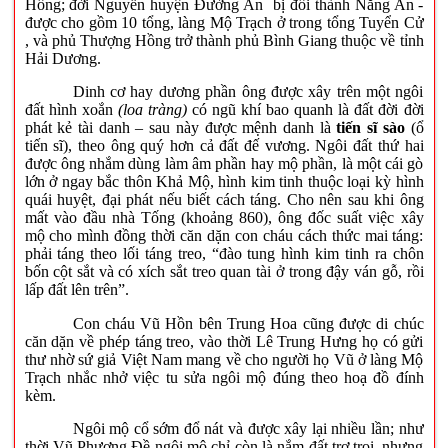
Hồng; đời Nguyễn huyện Đường An bị đổi thành Năng An -
được cho gồm 10 tổng, làng Mộ Trạch ở trong tổng Tuyển Cử
, và phủ Thượng Hồng trở thành phủ Bình Giang thuộc về tỉnh
Hải Dương.
Dinh cơ hay dương phần ông được xây trên một ngôi
đất hình xoắn
(loa tràng)
có ngũ khí bao quanh là đất đời đời
phát kẻ tài danh – sau này được mệnh danh là
tiến sĩ sào
(ổ
tiến sĩ), theo ông quý hơn cả đất đế vương. Ngôi đất thứ hai
được ông nhắm dùng làm âm phần hay mộ phần, là một cái gò
lớn ở ngay bắc thôn Khả Mộ, hình kim tinh thuộc loại kỳ hình
quái huyệt, đại phát nếu biết cách táng. Cho nên sau khi ông
mất vào đầu nhà Tống (khoảng 860), ông đốc suất việc xây
mộ cho mình đồng thời căn dặn con cháu cách thức mai táng:
phải táng theo lối táng treo, “đào tung hình kim tinh ra chôn
bốn cột sắt và có xích sắt treo quan tài ở trong đậy ván gỗ, rồi
lấp đất lên trên”.
Con cháu Vũ Hồn bên Trung Hoa cũng được di chúc
căn dặn về phép táng treo, vào thời Lê Trung Hưng họ có gửi
thư nhờ sứ giả Việt Nam mang về cho người họ Vũ ở làng Mộ
Trạch nhắc nhở việc tu sửa ngôi mộ đúng theo hoạ đồ đính
kèm.
Ngôi mộ cổ sớm đổ nát và được xây lại nhiều lần; như
thời Vũ Phương Đề ngôi mộ chỉ còn là nắm đất trơ trọi, nhưng