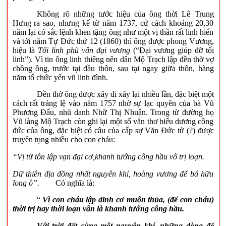
Không rõ những tước hiệu của ông thời Lê Trung
Hưng ra sao, nhưng kể từ năm 1737, cứ cách khoảng 20,30
năm lại có sắc lệnh khen tặng ông như một vị thần rất linh hiển
và tới năm Tự Đức thứ 12 (1860) thì ông được phong Vương,
hiệu là
Tối linh phù vân đại vương
(“Đại vương giúp đỡ tối
linh”). Vì tin ông linh thiêng nên dân Mộ Trạch lập đền thờ vợ
chồng ông, trước tại đầu thôn, sau tại ngay giữa thôn, hàng
năm tổ chức yến vũ linh đình.
Đền thờ ông được xây đi xây lại nhiều lần, đặc biệt một
cách rất tráng lệ vào năm 1757 nhờ sự lạc quyên của bà Vũ
Phương Đẩu, nhũ danh Nhữ Thị Nhuận. Trong từ đường họ
Vũ làng Mộ Trạch còn ghi lại một số văn thơ biểu dương công
đức của ông, đặc biệt có câu của cấp sự Văn Đức tử (?) được
truyền tụng nhiều cho con cháu:
“Vị tử tôn lập vạn đại cơ,khanh tướng công hầu vô trị loạn.
Dữ thiên địa đồng nhất nguyên khí, hoàng vương đế bá hữu
long ô”.
Có nghĩa là:
“
Vì con cháu lập dinh cơ muôn thủa, (để con cháu)
thời trị hay thời loạn vẫn là khanh tướng công hầu.
Với trời đất cùng một nguyên khí, những dòng đế