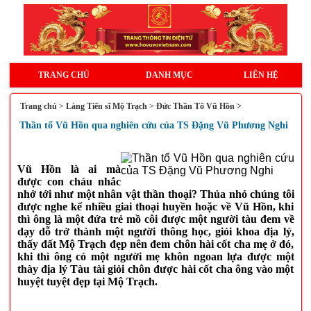
TRANG CHỦ
DANH MỤC
LIÊN HỆ
Trang chủ
>
Làng Tiến sĩ Mộ Trạch
>
Đức Thần Tổ Vũ Hồn >
Thần tổ Vũ Hồn qua nghiên cứu của TS Đặng Vũ Phương Nghi
Vũ Hồn là ai mà
được con cháu nhắc
nhở tới như một nhân vật thần thoại? Thủa nhỏ chúng tôi
được nghe kể nhiều giai thoại huyền hoặc về Vũ Hồn, khi
thì ông là một đứa trẻ mồ côi được một người tàu đem về
dạy dỗ trở thành một người thông học, giỏi khoa địa lý,
thấy đất Mộ Trạch đẹp nên đem chôn hài cốt cha mẹ ở đó,
khi thì ông có một người mẹ khôn ngoan lựa được một
thày địa lý Tàu tài giỏi chôn được hài cốt cha ông vào một
huyệt tuyệt đẹp tại Mộ Trạch.