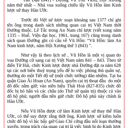
năm thứ nhất – Nhà vua xuống chiếu lấy Vũ Hồn làm Kinh
lược sứ thay Hàn Ước.
Trước đó
Việt sử lược
soạn khoảng sau 1377 chỉ ghi
tên ông trong danh sách những quan cai trị Việt Nam thời
Đường thuộc. Lê Tắc trong An Nam chí lược (viết xong năm
1335 – Huế, Viện đại học, 1961, trang 167) cũng trong danh
sách quan Đường ghi có câu về Vũ Hồn: “Vũ Hồn: làm An
Nam kinh lược, năm Hội Xương thứ 3 (843) ”.
Như vậy là theo lịch sử , Vũ Hồn là một vị quan do
vua Đường cử sang cai trị Việt Nam năm 841 – 843. Theo từ
điển Từ Hải, chức Kinh lược được nhà Đường đặt ra năm 628
tại các nơi biên thuỳ trọng yếu để lo việc phòng thủ quân sự,
thường do một Tiết độ sứ (một chức tướng) đản nhiệm. Tại ba
quận Giao Ái Hoan (An Nam), quyền cai trị thoạt đầu do một
đô đốc nắm giữ; vào niên hiệu Thái Hoà (827-835) chức đô
đốc bị bỏ hẳn và các châu (do Thứ sử quản trị) thuộc cả vào
đô hộ phủ; người đầu tiên giữ chức Đô hộ phủ này chính là
Hàn Ước.
Nếu Vũ Hồn được cử làm Kinh lược sứ thay thế Hàn
Ước, có thể suy được rằng thời ông, Kinh lược sứ kiêm luôn
chức đô hộ vì lúc bấy giờ Giao Chỉ cứng đầu nổi loạn thường
xuyên, trọng trách của quan cai trị là việc binh bị do Kinh lược