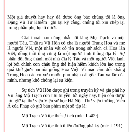
Một giả thuyết hay hay đã được ông bác chúng tôi là ông
Đặng Vũ Tư Khiêm ghi lại kỹ càng, chúng tôi xin chép lại
trong phần phụ lục ở dưới.
Giai thoại nào cũng nhắc tới làng Mộ Trạch và một
người Tàu, Thật ra Vũ Hồn có cha là người Trung Hoa và mẹ
là người VN, một nhân vật có tên trong sử sách cả Hoa lẫn
Việt, đồng thời ông cũng là một người tinh thông địa lý. Sự
phân đôi ông thành một nhà địa lý Tàu và một người Việt lanh
lợi bởi chính con cháu ông thể hiện hiềm khích lớn lao trong
quá khứ giữa hai nòi giống Hoa Việt. Vì mặc cảm đối kháng
Trung Hoa các cụ xưa muốn phủ nhận cái gốc Tàu xa lắc của
mình, nhưng khó chống lại sự kiện.
Sự tích Vũ Hồn được ghi trong truyền kỳ và gia phả họ
Vũ làng Mộ Trạch còn lưu truyền tới ngày nay, hiện còn được
lưu giữ tại thư viện Viện sử học Hà Nội. Thư viện trường Viễn
Á của Pháp có giữ bản phim một số tập là:
Mộ Trạch Vũ tộc thế sự tích (mic. I. 409)
Mộ Trạch Vũ tộc tính thiên đường phả ký (mic. I.191)