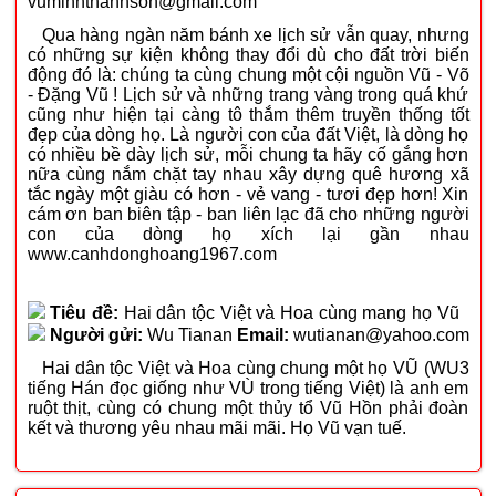
vuminhthanhson@gmail.com
Qua hàng ngàn năm bánh xe lịch sử vẫn quay, nhưng
có những sự kiện không thay đổi dù cho đất trời biến
động đó là: chúng ta cùng chung một cội nguồn Vũ - Võ
- Đặng Vũ ! Lịch sử và những trang vàng trong quá khứ
cũng như hiện tại càng tô thắm thêm truyền thống tốt
đẹp của dòng họ. Là người con của đất Việt, là dòng họ
có nhiều bề dày lịch sử, mỗi chung ta hãy cố gắng hơn
nữa cùng nắm chặt tay nhau xây dựng quê hương xã
tắc ngày một giàu có hơn - vẻ vang - tươi đẹp hơn! Xin
cám ơn ban biên tập - ban liên lạc đã cho những người
con của dòng họ xích lại gần nhau
www.canhdonghoang1967.com
Tiêu đề:
Hai dân tộc Việt và Hoa cùng mang họ Vũ
Người gửi:
Wu Tianan
Email:
wutianan@yahoo.com
Hai dân tộc Việt và Hoa cùng chung một họ VŨ (WU3
tiếng Hán đọc giống như VÙ trong tiếng Việt) là anh em
ruột thịt, cùng có chung một thủy tổ Vũ Hồn phải đoàn
kết và thương yêu nhau mãi mãi. Họ Vũ vạn tuế.