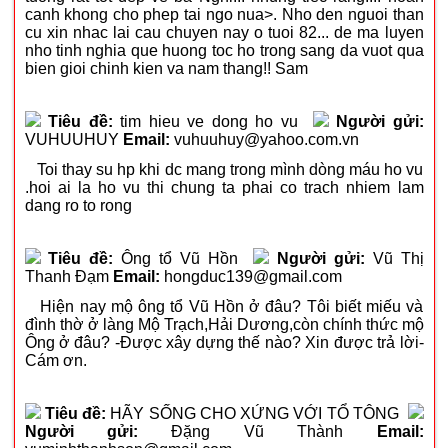
canh khong cho phep tai ngo nua>. Nho den nguoi than
cu xin nhac lai cau chuyen nay o tuoi 82... de ma luyen
nho tinh nghia que huong toc ho trong sang da vuot qua
bien gioi chinh kien va nam thang!! Sam
Tiêu đề:
tim hieu ve dong ho vu
Người gửi:
VUHUUHUY
Email:
vuhuuhuy@yahoo.com.vn
Toi thay su hp khi dc mang trong mình dòng máu ho vu
.hoi ai la ho vu thi chung ta phai co trach nhiem lam
dang ro to rong
Tiêu đề:
Ông tổ Vũ Hồn
Người gửi:
Vũ Thị
Thanh Đạm
Email:
hongduc139@gmail.com
Hiện nay mộ ông tổ Vũ Hồn ở đâu? Tôi biết miếu và
đình thờ ở làng Mộ Trạch,Hải Dương,còn chính thức mộ
Ông ở đâu? -Được xây dựng thế nào? Xin được trả lời-
Cám ơn.
Tiêu đề:
HÃY SỐNG CHO XỨNG VỚI TỔ TÔNG
Người gửi:
Đặng Vũ Thành
Email: