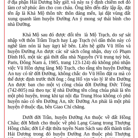
ở địa phận Hải Dương bây giờ, và nảy ra ý định chiếm nơi đó
làm cơ sở phúc ấm cho con cháu. Ông liền đến đây lập ấp, đặt
tên ấp là Khả Mộ thôn tức thôn đáng mến, lại đặt vùng đất
xung quanh làm huyện Đường An ý mong sự thái bình cho
nhà Đường.
Khả Mộ sau đó được đổi tên là Mộ Trạch, do sự sát
nhập với thôn Trầm Trạch hay Lạp Trạch (vì dân thôn này có
nghề làm nón lá hay
lạp
) kề bên. Liên hệ giữa Vũ Hồn và
huyện Đường An được các sử sách công nhận, duy có Phạm
Đình Hổ, một tác giả thời đầu nhà Nguyễn (Vũ trung tuỳ bút,
Paris, Đông Nam á, 1985, trang 123-124) dù không phủ nhận
việc Vũ Hồn dựng làng Mộ Trạch, cho rằng tên huyện Đường
An tuy có từ đời Đường, không chắc do Vũ Hồn đặt ra mà có
thể được định trước thời ông ; ông Hổ vịn vào lý lẽ tên Đường
An được ban cho một vị công chúa đời Đường Đức Tông
(742-805) mà theo tục lệ nhà Đường tên công chúa phải là tên
một phủ huyện, trong khi tại nội địa Trung Hoa không có phủ
huyện nào có tên Đường An, tức Đường An phải là một phủ
huyện ở thuộc địa, bên Giao Chỉ chăng.
Dưới đời Trần, huyện Đường An thuộc về đất Hồng
Châu; đời Minh cho thuộc về phủ Lạng Giang trong Thượng
Hồng châu; đời Lê đặt thừa tuyên Nam Sách sau đổi thành trấn
Hải Dương trong đó huyện Đường An thuộc phủ Thượng