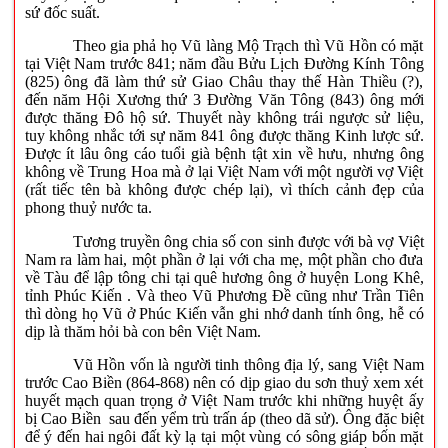
sứ đốc suất.
Theo gia phả họ Vũ làng Mộ Trạch thì Vũ Hồn có mặt
tại Việt Nam trước 841; năm đầu Bửu Lịch Đường Kính Tông
(825) ông đã làm thứ sử Giao Châu thay thế Hàn Thiều (?),
đến năm Hội Xương thứ 3 Đường Văn Tông (843) ông mới
được thăng Đô hộ sứ. Thuyết này không trái ngược sử liệu,
tuy không nhắc tới sự năm 841 ông được thăng Kinh lược sứ.
Được ít lâu ông cáo tuổi già bệnh tật xin về hưu, nhưng ông
không về Trung Hoa mà ở lại Việt Nam với một người vợ Việt
(rất tiếc tên bà không được chép lại), vì thích cảnh đẹp của
phong thuỷ nước ta.
Tương truyền ông chia số con sinh được với bà vợ Việt
Nam ra làm hai, một phần ở lại với cha mẹ, một phần cho đưa
về Tàu để lập tông chi tại quê hương ông ở huyện Long Khê,
tỉnh Phúc Kiến . Và theo Vũ Phương Đề cũng như Trần Tiên
thì dòng họ Vũ ở Phúc Kiến vẫn ghi nhớ danh tính ông, hễ có
dịp là thăm hỏi bà con bên Việt Nam.
Vũ Hồn vốn là người tinh thông địa lý, sang Việt Nam
trước Cao Biền (864-868) nên có dịp giao du sơn thuỷ xem xét
huyết mạch quan trọng ở Việt Nam trước khi những huyệt ấy
bị Cao Biền sau đến yểm trù trấn áp (theo dã sử). Ông đặc biệt
để ý đến hai ngôi đất kỳ lạ tại một vùng có sông giáp bốn mặt