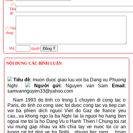
(*)
Tiêu
đề:
(*)
Nội
dung:
Mã:
filx69
NỘI DUNG CÁC BÌNH LUẬN
Tiêu đề:
muon duoc giao luu voi ba Dang vu Phuong
Nghi
Người gửi:
Nguyen van Sam
Email:
samvannguyen33@yahoo.com
Nam 1993 do tinh co trong 1 chuyen di cong tac o
Paris, do tinh co cong viec toi duoc cong tac va tiep can
voi ba phien dich nguoi Viet do Gaz de france yeu
cau...va khong ngo la ba Nghi lai la nguoi ho hang ben
ngoai me toi la ho Dang Vu o Hanh Thien ! Chung toi rat
vui mung gap nhau va khi chia tay ve nuoc toi co an
tuong rat tot dep ve ba Nghi... nhung tiec rang.... hoan