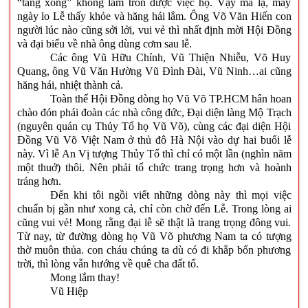
“tăng xông” không làm tròn được việc họ. Vậy mà lạ, mấy
ngày lo Lễ thấy khỏe và hăng hái lắm. Ông Võ Văn Hiến con
người lúc nào cũng sởi lởi, vui vẻ thì nhất định mời Hội Đồng
và đại biểu về nhà ông dùng cơm sau lễ.
Các ông Vũ Hữu Chính, Vũ Thiện Nhiễu, Võ Huy
Quang, ông Vũ Văn Hường Vũ Đình Đài, Vũ Ninh…ai cũng
hăng hái, nhiệt thành cả.
Toàn thể Hội Đồng dòng họ Vũ Võ TP.HCM hân hoan
chào đón phái đoàn các nhà công đức, Đại diện làng Mộ Trạch
(nguyên quán cụ Thủy Tổ họ Vũ Võ), cùng các đại diện Hội
Đồng Vũ Võ Việt Nam ở thủ đô Hà Nội vào dự hai buổi lễ
này. Vì lễ An Vị tượng Thủy Tổ thì chỉ có một lần (nghìn năm
một thuở) thôi. Nên phải tổ chức trang trọng hơn và hoành
tráng hơn.
Đến khi tôi ngồi viết những dòng này thì mọi việc
chuẩn bị gần như xong cả, chỉ còn chờ đến Lễ. Trong lòng ai
cũng vui vẻ! Mong rằng đại lễ sẽ thật là trang trọng đông vui.
Từ nay, từ đường dòng họ Vũ Võ phương Nam ta có tượng
thờ muôn thủa. con cháu chúng ta dù có đi khắp bốn phương
trời, thì lòng vẫn hướng về quê cha đất tổ.
Mong lắm thay!
Vũ Hiệp