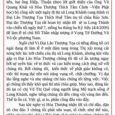
tiên, hai ông Hiệp, Thuận (theo lời giới thiệu của Ông Vũ
Quang Khải và Hòa Thượng Thích Tâm Chơn –Viện Phật
học) bỏ công sức một ngày đi thị xã Long Khánh cung thỉnh vị
Đại Lão Thượng Tọa Thích Huệ Tâm trụ trì chùa Bảo Sơn.
Đại lão Thượng Tọa rất hoan hỷ nhận lời sẽ ra Long Thành
vào chiều tối ngày thứ 7, mồng ba tháng ba Kỷ Sửu (4/4/2009)
để làm lễ trì chú Hô Thần nhập tượng ở Vọng Từ Đường Vũ
Võ tộc phương Nam.
Ngồi chờ Vị Đại Lão Thượng Tọa cả tiếng đồng hồ (vì
ngài đang đi làm lễ ở một đám tang trong Thị xã) trong cái
nóng bức lúc trời chiều của thị xã Long Khánh, nhưng khi vừa
gặp vị Đại Lão Hòa Thượng chúng tôi đã có ấn tượng ngay
bởi sự uyên bác về tri thức và cao kiến trong cách ứng xử với
chúng tôi. Bởi chúng tôi, kiến thức về phật giáo không có,
việc thì trọng đại nên nói năng vụng về, chật chưỡng. Vị đại
lão lắng nghe và nhẹ nhàng chỉ bảo chúng tôi từng việc. Việc
gì chúng tôi thấy khó quá thì nhà chùa giúp. May sao, đúng lúc
đó lại có chị Vũ Thị Quê cũng người làng Mộ trạch sống ở
Long Khánh, nghe tiếng chúng tôi đến cũng vội vàng tìm đến.
Thế là ổn cả. Việc gì, ai lo, phân công đâu vào đấy.
Sau khi nghe vị Hòa Thượng nhận lời và chỉ dẫn, dặn
dò chu đáo 3 chúng tôi phải sửa soạn, tổ chức như thế nào,
phần còn lại nhà chùa ( Bảo Sơn sẽ lo giúp) lo giùm, chúng tôi