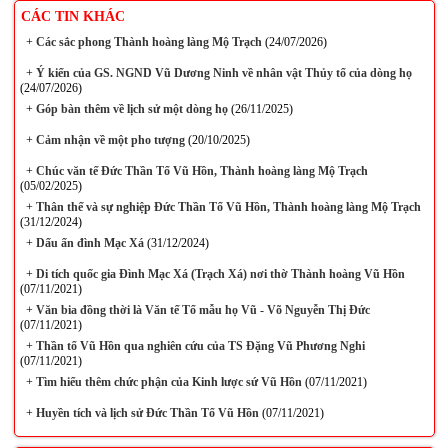
CÁC TIN KHÁC
+
Các sắc phong Thành hoàng làng Mộ Trạch
(24/07/2026)
+
Ý kiến của GS. NGND Vũ Dương Ninh về nhân vật Thủy tổ của dòng họ
(24/07/2026)
+
Góp bàn thêm về lịch sử một dòng họ
(26/11/2025)
+
Cảm nhận về một pho tượng
(20/10/2025)
+
Chúc văn tế Đức Thần Tổ Vũ Hồn, Thành hoàng làng Mộ Trạch
(05/02/2025)
+
Thân thế và sự nghiệp Đức Thần Tổ Vũ Hồn, Thành hoàng làng Mộ Trạch
(31/12/2024)
+
Dấu ấn đình Mạc Xá
(31/12/2024)
+
Di tích quốc gia Đình Mạc Xá (Trạch Xá) nơi thờ Thành hoàng Vũ Hồn
(07/11/2021)
+
Văn bia đồng thời là Văn tế Tổ mẫu họ Vũ - Võ Nguyễn Thị Đức
(07/11/2021)
+
Thần tổ Vũ Hồn qua nghiên cứu của TS Đặng Vũ Phương Nghi
(07/11/2021)
+
Tìm hiểu thêm chức phận của Kinh lược sứ Vũ Hồn
(07/11/2021)
+
Huyền tích và lịch sử Đức Thần Tổ Vũ Hồn
(07/11/2021)