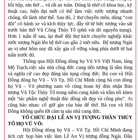
hồi hộp, nín thở ... và rất an toàn. Đúng là nhờ có khoa học, kỹ
thuật cao, hiện đại mới có thể làm việc rước tượng nhanh
chóng, tốt lành như thế. Sau đó, 2 thợ chuyên môn, dùng “con
đội” có bánh xe và kích thủy lực, đầy từ từ bức tượng vào sát
trước bàn thờ Vũ Công Thủy Tổ (phủ vải đỏ nguyên trạng).
Hơn 1 tuần lễ sau, lại thuê đội thợ kích chuyên nghiệp khác
rước tượng Ngài lên bệ thờ cao gần 2 mét nữa. Bệ tượng Ngài
an vị như hôm nay đã xây gia cố vững vàng phía dưới từ hai
tuần trước đó.
Thông qua Hội Đồng dòng họ Vũ Võ Việt Nam, làng
Mộ Trạch,việc sáu nhà công đức cung tiến tượng là tấm lòng
và nghĩa cử cao đẹp đáng tán tụng công đức. Bà con và Hội
Đồng dòng họ Vũ – Võ Tp. Hồ Chí Minh cùng bà con dòng
họ Vũ – Võ phương nam vô cùng hoan hỷ đón nhận Bảo
tượng Vũ Tộc Thủy Tổ trong niềm cung kính và trầm trồ khen
một “tác phẩm nghệ thuật đúc đồng rất đẹp và công phu”. Ai
cũng bảo nhau: cố giữ gìn của báu để thờ. Bà con và Hội
Đồng không quên lời cảm tạ sáu nhà cung đức.
TỔ CHỨC ĐẠI LỄ AN VỊ TƯỢNG THẦN THỦY
TỔ HỌ VŨ VÕ:
Hội Đồng dòng họ Vũ – Võ Tp. Hồ Chí Minh đang
tích cực họp bàn việc làm Lễ An Vị tượng đồng Ngài. Đầu