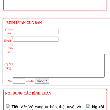
BÌNH LUẬN CỦA BẠN
(*)
Họ
tên:
(*)
Email:
(*)
Tiêu
đề:
(*)
Nội
dung:
Mã:
ac5789
NỘI DUNG CÁC BÌNH LUẬN
Tiêu đề:
Vô cùng tự hào, thật tuyệt vời!
Người