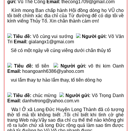
gửi:
Vũ Thế Công
Email:
thecong1709@gmail.com
Kính mong Ban chấp hành Hội đồng dòng họ VŨ cho
tôi biết chính xác địa chỉ của Từ đường để có dịp tôi về
kính viếng Thủy Tổ. Xin chân thành cám ơn!
Tiêu đề:
Vô cùng vui sướng
Người gửi:
Võ Văn
Tri
Email:
gialangx1@gmai.com
Sẽ có một ngày về cúng viêng dưới chân thủy tổ
Tiêu đề:
tổ tiên
Người gửi:
võ thị kim Oanh
Email:
hoangoanh6386@yahoo.com
vui lắm thay tự hào lắm thay, tổ tiên dòng họ
Tiêu đề:
chúc mừng
Người gửi:
Võ Trọng Danh
Email:
danhvtrong@yahoo.com.vn
Wa ! Ở xã Long Đức Huyện Long Thành đã có tượng
thờ tổ mà tôi không biết .Tôi chỉ biết khi tình cờ ghé
trang Web này.Vậy sao địa chỉ cụ thể thế nào không ghi
rõ ra luôn chứ xã long Đức rộng quá làm sao tìm được
nhà từ đường họ Vũ Võ cho nhanh được