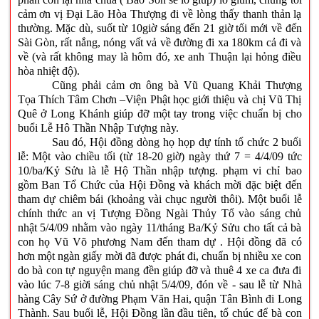
cảm ơn vị Đại Lão Hòa Thượng đi về lòng thấy thanh thản lạ
thường. Mặc dù, suốt từ 10giờ sáng đến 21 giờ tối mới về đến
Sài Gòn, rất nắng, nóng vất vả về đường đi xa 180km cả đi và
về (và rất không may là hôm đó, xe anh Thuận lại hỏng điều
hòa nhiệt độ).
Cũng phải cảm ơn ông bà Vũ Quang Khải Thượng
Tọa Thích Tâm Chơn –Viện Phật học giới thiệu và chị Vũ Thị
Quê ở Long Khánh giúp đỡ một tay trong việc chuẩn bị cho
buổi Lễ Hô Thần Nhập Tượng này.
Sau đó, Hội đồng dòng họ họp dự tính tổ chức 2 buổi
lễ: Một vào chiều tối (từ 18-20 giờ) ngày thứ 7 = 4/4/09 tức
10/ba/Kỷ Sửu là lễ Hộ Thần nhập tượng. phạm vi chỉ bao
gồm Ban Tổ Chức của Hội Đồng và khách mời đặc biệt đến
tham dự chiêm bái (khoảng vài chục người thôi). Một buổi lễ
chính thức an vị Tượng Đồng Ngài Thủy Tổ vào sáng chủ
nhật 5/4/09 nhằm vào ngày 11/tháng Ba/Kỷ Sửu cho tất cả bà
con họ Vũ Võ phương Nam đến tham dự . Hội đồng đã có
hơn một ngàn giấy mời đã được phát đi, chuẩn bị nhiều xe con
do bà con tự nguyện mang đền giúp đỡ và thuê 4 xe ca đưa đi
vào lúc 7-8 giời sáng chủ nhật 5/4/09, đón về - sau lễ từ Nhà
hàng Cây Sứ ở đường Phạm Văn Hai, quận Tân Bình đi Long
Thành. Sau buổi lễ, Hội Đồng lần đầu tiên, tổ chúc để bà con