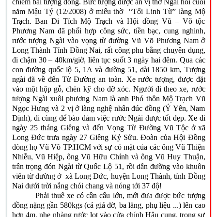
chiêm bái tượng đồng. Bức tượng được an vị thờ Ngài hồi cuối
năm Mậu Tý (12/2008) ở miếu thờ “Tối Linh Từ” làng Mộ
Trạch. Ban Di Tích Mộ Trạch và Hội đồng Vũ – Võ tộc
Phương Nam đã phối hợp công sức, tiền bạc, cung nghinh,
rước tượng Ngài vào vọng từ đường Vũ Võ Phương Nam ở
Long Thành Tỉnh Đồng Nai, rất công phu bằng chuyên dụng,
đi chậm 30 – 40km/giờ, liên tục suốt 3 ngày hai đêm. Qua các
con đường quốc lộ 5, 1A và đường 51, dài 1850 km, Tượng
ngài đã về đến Từ Đường an toàn. Xe rước tượng, được đặt
vào một hộp gỗ, chèn kỹ cho đỡ xóc. Người đi theo xe, rước
tượng Ngài xuôi phương Nam là anh Phó thôn Mộ Trạch Vũ
Ngọc Hưng và 2 vị ở làng nghệ nhân đúc đồng (Ý Yên, Nam
Định), đi cùng để bào đảm việc rước Ngài được tốt đẹp. Xe đi
ngày 25 tháng Giêng và đến Vọng Từ Đường Vũ Tộc ở xã
Long Đức trưa ngày 27 Giêng Kỷ Sửu. Đoàn của Hội Đồng
dòng họ Vũ Võ TP.HCM với sự có mặt của các ông Vũ Thiện
Nhiễu, Vũ Hiệp, ông Vũ Hữu Chính và ông Vũ Huy Thuận,
trân trọng đón Ngài từ Quốc Lộ 51, rồi dẫn đường vào khuôn
viên từ đường ở xã Long Đức, huyện Long Thành, tỉnh Đồng
Nai dưới trời nắng chói chang và nóng tới 37 độ!
Phải thuê xe có cần cẩu lớn, mới đưa được bức tượng
đồng nặng gần 580kgs (cả giá đỡ, ba lăng, phụ liệu ...) lên cao
hơn 4m, nhẹ nhàng rước lọt vào cửa chính Hậu cung, trong sự