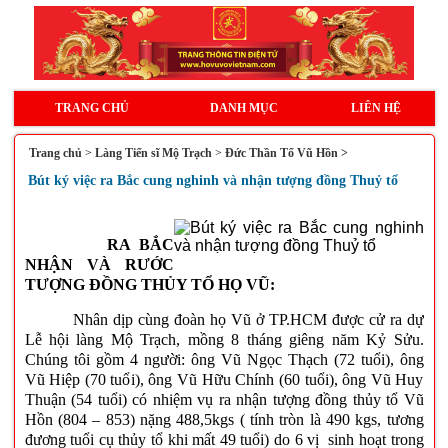
TRANG CHỦ
DANH MỤC
LIÊN HỆ
Trang chủ
>
Làng Tiến sĩ Mộ Trạch
>
Đức Thần Tổ Vũ Hồn >
Bút ký việc ra Bắc cung nghinh và nhận tượng đồng Thuỷ tổ
RA
BẮC
NHẬN VÀ RƯỚC
TƯỢNG ĐỒNG THỦY TỔ HỌ VŨ:
Nhân dịp cùng đoàn họ Vũ ở TP.HCM được cử ra dự
Lễ hội làng Mộ Trạch, mồng 8 tháng giêng năm Kỷ Sửu.
Chúng tôi gồm 4 người: ông Vũ Ngọc Thạch (72 tuổi), ông
Vũ Hiệp (70 tuổi), ông Vũ Hữu Chính (60 tuổi), ông Vũ Huy
Thuận (54 tuổi) có nhiệm vụ ra nhận tượng đồng thủy tổ Vũ
Hồn (804 – 853) nặng 488,5kgs ( tính tròn là 490 kgs, tương
đương tuổi cụ thủy tổ khi mất 49 tuổi) do 6 vị sinh hoạt trong