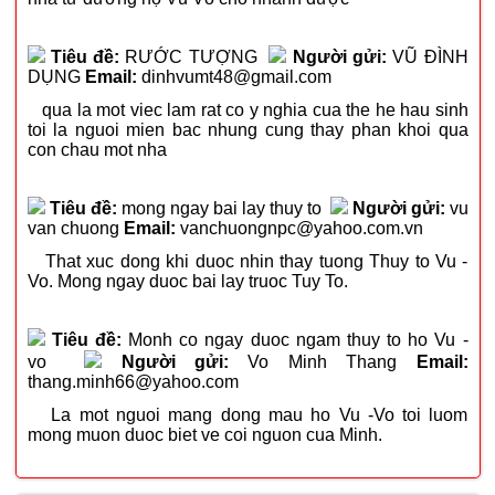
Tiêu đề:
RƯỚC TƯỢNG
Người gửi:
VŨ ĐÌNH
DỤNG
Email:
dinhvumt48@gmail.com
qua la mot viec lam rat co y nghia cua the he hau sinh
toi la nguoi mien bac nhung cung thay phan khoi qua
con chau mot nha
Tiêu đề:
mong ngay bai lay thuy to
Người gửi:
vu
van chuong
Email:
vanchuongnpc@yahoo.com.vn
That xuc dong khi duoc nhin thay tuong Thuy to Vu -
Vo. Mong ngay duoc bai lay truoc Tuy To.
Tiêu đề:
Monh co ngay duoc ngam thuy to ho Vu -
vo
Người gửi:
Vo Minh Thang
Email:
thang.minh66@yahoo.com
La mot nguoi mang dong mau ho Vu -Vo toi luom
mong muon duoc biet ve coi nguon cua Minh.