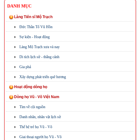
DANH MỤC
Làng Tiến sĩ Mộ Trạch
Đức Thần Tổ Vũ Hồn
Sự kiện - Hoạt động
Làng Mộ Trạch xưa và nay
Di tích lịch sử - thắng cảnh
Gia phả
Xây dựng phát triển quê hương
Hoạt động dòng họ
Dòng họ Vũ - Võ Việt Nam
Tìm về cội nguồn
Danh nhân, nhân vật lịch sử
Thế hệ trẻ họ Vũ - Võ
Giai thoại người họ Vũ - Võ