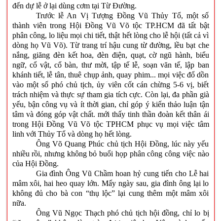
đến dự lễ ở lại dùng cơm tại Từ Đường.
Trước lễ An Vị Tượng Đồng Vũ Thủy Tổ, một số
thành viên trong Hội Đồng Vũ Võ tộc TP.HCM đã tất bật
phân công, lo liệu mọi chi tiết, thật hết lòng cho lễ hội (tất cả vì
dòng họ Vũ Võ). Từ trang trí hậu cung từ đường, lều bạt che
nắng, giăng đèn kết hoa, đèn điện, quạt, cờ ngũ hành, biểu
ngữ, cổ vật, cổ bàn, thư mời, tập tế lễ, soạn văn tế, lập ban
khánh tiết, lễ tân, thuê chụp ảnh, quay phim... mọi việc đổ dồn
vào một số phó chủ tịch, ủy viên cốt cán chừng 5-6 vị, biết
trách nhiệm và thực sự tham gia tích cực. Còn lại, đa phần già
yếu, bận công vụ và ít thời gian, chỉ góp ý kiến thảo luận tận
tâm và đóng góp vật chất. mới thấy tinh thần đoàn kết thân ái
trong Hội Đồng Vũ Võ tộc TPHCM phục vụ mọi việc tâm
linh với Thủy Tổ và dòng họ hết lòng.
Ông Võ Quang Phúc chủ tịch Hội Đồng, lúc này yếu
nhiều rồi, nhưng không bỏ buổi họp phân công công việc nào
của Hội Đồng.
Gia đình Ông Vũ Chầm hoan hỷ cung tiến cho Lễ hai
mâm xôi, hai heo quay lớn. Mấy ngày sau, gia đình ông lại lo
không đủ cho bà con “thụ lộc” lại cung thêm một mâm xôi
nữa.
Ông Vũ Ngọc Thạch phó chủ tịch hội đồng, chỉ lo bị