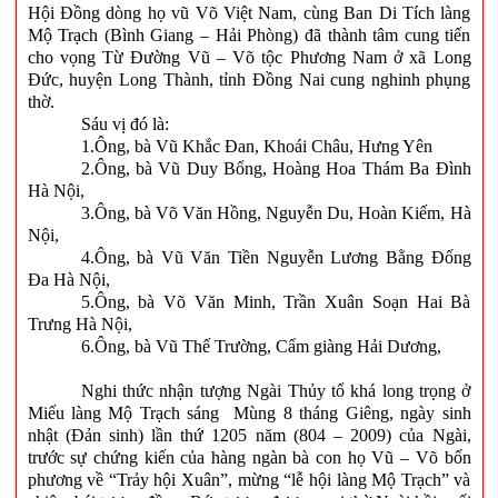
Hội Đồng dòng họ vũ Võ Việt Nam, cùng Ban Di Tích làng
Mộ Trạch (Bình Giang – Hải Phòng) đã thành tâm cung tiến
cho vọng Từ Đường Vũ – Võ tộc Phương Nam ở xã Long
Đức, huyện Long Thành, tỉnh Đồng Nai cung nghinh phụng
thờ.
Sáu vị đó là:
1.Ông, bà Vũ Khắc Đan, Khoái Châu, Hưng Yên
2.Ông, bà Vũ Duy Bổng, Hoàng Hoa Thám Ba Đình
Hà Nội,
3.Ông, bà Võ Văn Hồng, Nguyễn Du, Hoàn Kiếm, Hà
Nội,
4.Ông, bà Vũ Văn Tiền Nguyễn Lương Bằng Đống
Đa Hà Nội,
5.Ông, bà Võ Văn Minh, Trần Xuân Soạn Hai Bà
Trưng Hà Nội,
6.Ông, bà Vũ Thế Trường, Cẩm giàng Hải Dương,
Nghi thức nhận tượng Ngài Thủy tổ khá long trọng ở
Miếu làng Mộ Trạch sáng Mùng 8 tháng Giêng, ngày sinh
nhật (Đản sinh) lần thứ 1205 năm (804 – 2009) của Ngài,
trước sự chứng kiến của hàng ngàn bà con họ Vũ – Võ bốn
phương về “Trảy hội Xuân”, mừng “lễ hội làng Mộ Trạch” và