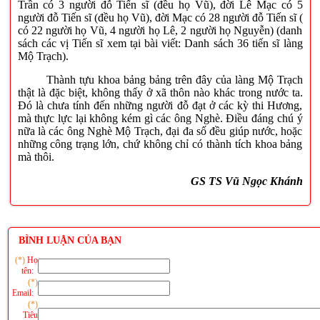
Trần có 3 người đỗ Tiến sĩ (đều họ Vũ), đời Lê Mạc có 5
người đỗ Tiến sĩ (đều họ Vũ), đời Mạc có 28 người đỗ Tiến sĩ (
có 22 người họ Vũ, 4 người họ Lê, 2 người họ Nguyễn) (danh
sách các vị Tiến sĩ xem tại bài viết: Danh sách 36 tiến sĩ làng
Mộ Trạch).
Thành tựu khoa bảng bảng trên đây của làng Mộ Trạch
thật là đặc biệt, không thấy ở xã thôn nào khác trong nước ta.
Đó là chưa tính đến những người đỗ đạt ở các kỳ thi Hương,
mà thực lực lại không kém gì các ông Nghè. Điều đáng chú ý
nữa là các ông Nghè Mộ Trạch, đại đa số đều giúp nước, hoặc
những công trạng lớn, chứ không chỉ có thành tích khoa bảng
mà thôi.
GS TS Vũ Ngọc Khánh
BÌNH LUẬN CỦA BẠN
(*)
Họ
tên:
(*)
Email:
(*)
Tiêu