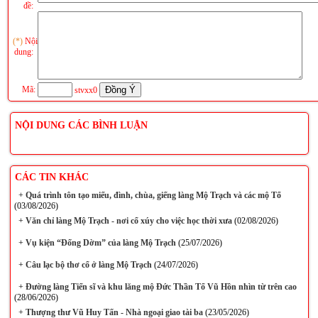
đề:
(*)
Nội
dung:
Mã:
stvxx0
NỘI DUNG CÁC BÌNH LUẬN
CÁC TIN KHÁC
+
Quá trình tôn tạo miếu, đình, chùa, giếng làng Mộ Trạch và các mộ Tổ
(03/08/2026)
+
Văn chỉ làng Mộ Trạch - nơi cổ xúy cho việc học thời xưa
(02/08/2026)
+
Vụ kiện “Đống Dờm” của làng Mộ Trạch
(25/07/2026)
+
Câu lạc bộ thơ cổ ở làng Mộ Trạch
(24/07/2026)
+
Đường làng Tiến sĩ và khu lăng mộ Đức Thần Tổ Vũ Hồn nhìn từ trên cao
(28/06/2026)
+
Thượng thư Vũ Huy Tấn - Nhà ngoại giao tài ba
(23/05/2026)