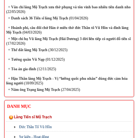
+
Văn chỉ làng Mộ Trạch xưa thờ phụng và tôn vinh bao nhiêu tiên danh nho
(22/05/2026)
+
Danh sách 36 Tiến sĩ làng Mộ Trạch
(01/04/2026)
+
Hoành phi, câu đối chứ Hán ở miếu thờ đức Thần tổ Vũ Hồn và đình làng
Mộ Trạch
(04/03/2026)
+
Một chi họ Vũ làng Mộ Trạch (Hải Dương) 3 đời liên tiếp có người đỗ tiến sĩ
(17/02/2026)
+
Thế đất làng Mộ Trạch
(30/12/2025)
+
Tướng quân Vũ Nạp
(01/12/2025)
+
Tòa án gia đình
(12/11/2025)
+
Hậu Thần làng Mộ Trạch - Vị “lưỡng quốc phu nhân” dùng đức cảm hóa
lòng người
(18/09/2025)
+
Năm ông Trạng làng Mộ Trạch
(27/04/2025)
DANH MỤC
Làng Tiến sĩ Mộ Trạch
Đức Thần Tổ Vũ Hồn
Sự kiện - Hoạt động