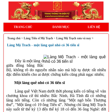
TRANG CHỦ
DANH MỤC
LIÊN HỆ
Trang chủ
>
Làng Tiến sĩ Mộ Trạch
>
Làng Mộ Trạch xưa và nay >
Làng Mộ Trach - một làng quê nhỏ có 36 tiến sĩ
Đây là một làng ở
giữa đồng bằng Bắc
Bộ, không rõ do nguyên nhân nào mà hội tụ được rất nhiều
đặc điểm khiến cho ai được chứng kiến cũng phải ngạc nhiên;
Một làng quê nhỏ có 36 tiến sĩ
Làng quê Việt Nam dưới thời phong kiến có tiếng về văn
chương khoa cử thì nhiều: Bắc Ninh, Hà Tĩnh đã có những
làng nổi tiếng. Còn có những làng "Một ngõ bốn Thượng
thư", "Một làng có 19 ông Tiến sĩ". Nhưng chỉ làng Mộ Trạch
này suốt từ thế kỷ 13 đến thế kỷ 18 có đến 36 ông Nghè: đời