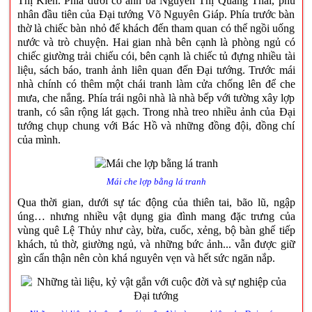
Thị Kiên. Phía dưới có ảnh bà Nguyễn Thị Quang Thái, phu
nhân đầu tiên của Đại tướng Võ Nguyên Giáp. Phía trước bàn
thờ là chiếc bàn nhỏ để khách đến tham quan có thể ngồi uống
nước và trò chuyện. Hai gian nhà bên cạnh là phòng ngủ có
chiếc giường trải chiếu cói, bên cạnh là chiếc tủ đựng nhiều tài
liệu, sách báo, tranh ảnh liên quan đến Đại tướng. Trước mái
nhà chính có thêm một chái tranh làm cửa chống lên để che
mưa, che nắng. Phía trái ngôi nhà là nhà bếp với tường xây lợp
tranh, có sân rộng lát gạch. Trong nhà treo nhiều ảnh của Đại
tướng chụp chung với Bác Hồ và những đồng đội, đồng chí
của mình.
Mái che lợp bằng lá tranh
Qua thời gian, dưới sự tác động của thiên tai, bão lũ, ngập
úng… nhưng nhiều vật dụng gia đình mang đặc trưng của
vùng quê Lệ Thủy như cày, bừa, cuốc, xẻng, bộ bàn ghế tiếp
khách, tủ thờ, giường ngủ, và những bức ảnh... vẫn được giữ
gìn cẩn thận nên còn khá nguyên vẹn và hết sức ngăn nắp.