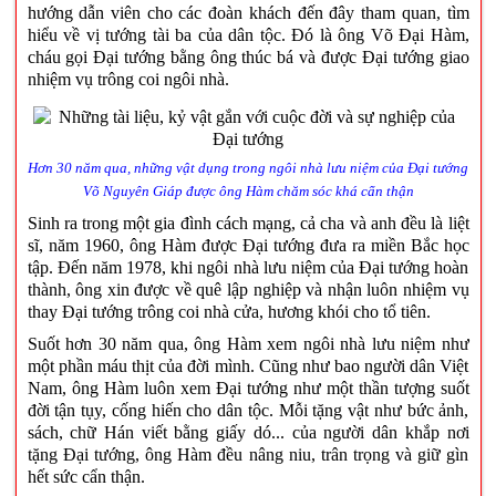
hướng dẫn viên cho các đoàn khách đến đây tham quan, tìm
hiểu về vị tướng tài ba của dân tộc. Đó là ông Võ Đại Hàm,
cháu gọi Đại tướng bằng ông thúc bá và được Đại tướng giao
nhiệm vụ trông coi ngôi nhà.
Hơn 30 năm qua, những vật dụng trong ngôi nhà lưu niệm của Đại tướng
Võ Nguyên Giáp được ông Hàm chăm sóc khá cẩn thận
Sinh ra trong một gia đình cách mạng, cả cha và anh đều là liệt
sĩ, năm 1960, ông Hàm được Đại tướng đưa ra miền Bắc học
tập. Đến năm 1978, khi ngôi nhà lưu niệm của Đại tướng hoàn
thành, ông xin được về quê lập nghiệp và nhận luôn nhiệm vụ
thay Đại tướng trông coi nhà cửa, hương khói cho tổ tiên.
Suốt hơn 30 năm qua, ông Hàm xem ngôi nhà lưu niệm như
một phần máu thịt của đời mình. Cũng như bao người dân Việt
Nam, ông Hàm luôn xem Đại tướng như một thần tượng suốt
đời tận tụy, cống hiến cho dân tộc. Mỗi tặng vật như bức ảnh,
sách, chữ Hán viết bằng giấy dó... của người dân khắp nơi
tặng Đại tướng, ông Hàm đều nâng niu, trân trọng và giữ gìn
hết sức cẩn thận.