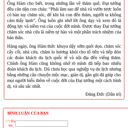
Ông Hàm cho biết, trong những lần về thăm quê, Đại tướng
đều căn dặn con cháu: “Phải làm sao để nhà và vườn tược luôn
có bàn tay chăm sóc, để khi bà con đến thăm, người ta không
cảm thấy lạnh”. Ông luôn ghi nhớ lời ông dạy và xem đó là
động lực và niềm vui của cuộc đời mình. Được thay Đại tướng
chăm sóc nhà cửa là niềm tự hào và một phần trách nhiệm của
bản thân.
Hàng ngày, ông Hàm thức khuya dậy sớm quét dọn, chăm sóc
cây cối, nhà cửa, chăm lo hương khói cho tổ tiên và tiếp đón
các đoàn khách du lịch quốc tế và nội địa đến viếng thăm.
Chính ông Hàm cũng không nhớ rõ mình đã tiếp bao nhiêu
đoàn khách du lịch. Dù chưa học qua nghiệp vụ du lịch nhưng
bằng những câu chuyện mộc mạc, giản dị, gần gũi đã giúp cho
mọi người hiểu thêm về cuộc đời của Đại tướng một cách bình
dị, và sâu sắc nhất.
Đăng Đức (Dân trí)
BÌNH LUẬN CỦA BẠN
(*)
Họ
tên: