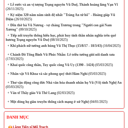
+
Lễ rước và an vị tượng Trạng nguyên Vũ Duệ, Thành hoàng làng Vạn Vĩ
(26/11/2025)
+
Kỷ niệm 320 năm năm sinh đệ nhất "Tràng An tứ hổ" - Hoàng giáp Vũ
Diệm
(26/10/2025)
+
Đền thờ bà Vũ Nương - vợ chàng Trương trong "Người con gái Nam
Xương"
(09/10/2025)
+
Tiếp nối truyền thống hiếu học, phát huy tinh thần nhân nghĩa trên quê
hương Trạng nguyên Vũ Duệ
(08/10/2025)
+
Khí phách nữ tướng anh hùng Vũ Thị Thục (15/8/17 - 18/3/43)
(16/04/2025)
+
Chánh Đô Tổng Binh Vũ Phúc Nhẫn: Lê triều tướng giỏi nổi danh xưa
(17/03/2025)
+
Khai quốc công thần, Tuy quốc công Vũ Uy (1390 - 1424)
(05/03/2025)
+
Nhân vật Võ Khoa và sắc phong quý thời Hàm Nghi
(05/03/2025)
+
Thư vận động công đức Nhà văn hóa doanh nhân họ Vũ (Võ) tỉnh Nghệ An
(05/03/2025)
+
Văn tế Thầy giáo Vũ Thê Lang
(02/03/2025)
+
Một dòng họ giàu truyền thống cách mạng ở xứ Nghệ
(04/01/2025)
DANH MỤC
Làng Tiến sĩ Mộ Trạch