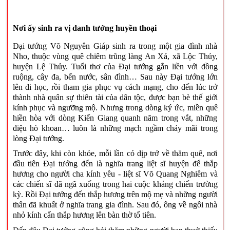
Nơi ấy sinh ra vị danh tướng huyền thoại
Đại tướng Võ Nguyên Giáp sinh ra trong một gia đình nhà
Nho, thuộc vùng quê chiêm trũng làng An Xá, xã Lộc Thủy,
huyện Lệ Thủy. Tuổi thơ của Đại tướng gắn liền với đồng
ruộng, cây đa, bến nước, sân đình… Sau này Đại tướng lớn
lên đi học, rồi tham gia phục vụ cách mạng, cho đến lúc trở
thành nhà quân sự thiên tài của dân tộc, được bạn bè thế giới
kính phục và ngưỡng mộ. Nhưng trong dòng ký ức, miền quê
hiền hòa với dòng Kiến Giang quanh năm trong vắt, những
điệu hò khoan… luôn là những mạch ngầm chảy mãi trong
lòng Đại tướng.
Trước đây, khi còn khỏe, mỗi lần có dịp trở về thăm quê, nơi
đầu tiên Đại tướng đến là nghĩa trang liệt sĩ huyện để thắp
hương cho người cha kính yêu - liệt sĩ Võ Quang Nghiêm và
các chiến sĩ đã ngã xuống trong hai cuộc kháng chiến trường
kỳ. Rồi Đại tướng đến thắp hương trên mộ mẹ và những người
thân đã khuất ở nghĩa trang gia đình. Sau đó, ông về ngôi nhà
nhỏ kính cẩn thắp hương lên bàn thờ tổ tiên.