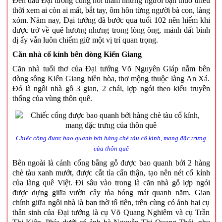
Đến đâu Đại tướng cũng hỏi thăm những người bạn thuở thiếu
thời xem ai còn ai mất, bắt tay, ôm hôn từng người bà con, làng
xóm. Năm nay, Đại tướng đã bước qua tuổi 102 nên hiếm khi
được trở về quê hương nhưng trong lòng ông, mảnh đất bình
dị ấy vẫn luôn chiếm giữ một vị trí quan trọng.
Căn nhà cổ kính bên dòng Kiến Giang
Căn nhà tuổi thơ của Đại tướng Võ Nguyên Giáp nằm bên
dòng sông Kiến Giang hiền hòa, thơ mộng thuộc làng An Xá.
Đó là ngôi nhà gỗ 3 gian, 2 chái, lợp ngói theo kiểu truyền
thống của vùng thôn quê.
Chiếc cổng được bao quanh bởi hàng chè tàu cổ kính, mang đặc trưng
của thôn quê
Bên ngoài là cánh cổng bằng gỗ được bao quanh bởi 2 hàng
chè tàu xanh mướt, được cắt tỉa cẩn thận, tạo nên nét cổ kính
của làng quê Việt. Đi sâu vào trong là căn nhà gỗ lợp ngói
được dựng giữa vườn cây tỏa bóng mát quanh năm. Gian
chính giữa ngôi nhà là ban thờ tổ tiên, trên cùng có ảnh hai cụ
thân sinh của Đại tướng là cụ Võ Quang Nghiêm và cụ Trần