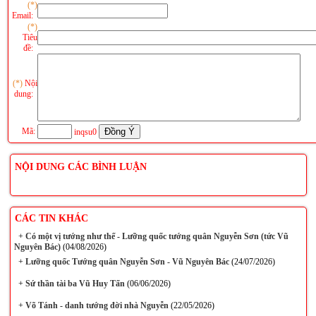
(*)
Email:
(*)
Tiêu
đề:
(*)
Nội
dung:
Mã:
inqsu0
NỘI DUNG CÁC BÌNH LUẬN
CÁC TIN KHÁC
+
Có một vị tướng như thế - Lưỡng quốc tướng quân Nguyễn Sơn (tức Vũ
Nguyên Bác)
(04/08/2026)
+
Lưỡng quốc Tướng quân Nguyễn Sơn - Vũ Nguyên Bác
(24/07/2026)
+
Sứ thần tài ba Vũ Huy Tấn
(06/06/2026)
+
Võ Tánh - danh tướng đời nhà Nguyễn
(22/05/2026)