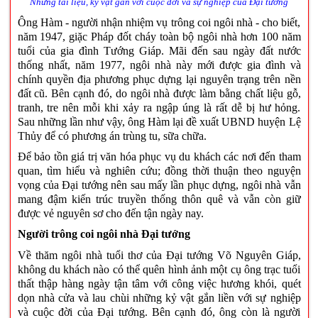
Những tài liệu, kỷ vật gắn với cuộc đời và sự nghiệp của Đại tướng
Ông Hàm - người nhận nhiệm vụ trông coi ngôi nhà - cho biết,
năm 1947, giặc Pháp đốt cháy toàn bộ ngôi nhà hơn 100 năm
tuổi của gia đình Tướng Giáp. Mãi đến sau ngày đất nước
thống nhất, năm 1977, ngôi nhà này mới được gia đình và
chính quyền địa phương phục dựng lại nguyên trạng trên nền
đất cũ. Bên cạnh đó, do ngôi nhà được làm bằng chất liệu gỗ,
tranh, tre nên mỗi khi xảy ra ngập úng là rất dễ bị hư hỏng.
Sau những lần như vậy, ông Hàm lại đề xuất UBND huyện Lệ
Thủy để có phương án trùng tu, sữa chữa.
Để bảo tồn giá trị văn hóa phục vụ du khách các nơi đến tham
quan, tìm hiểu và nghiên cứu; đồng thời thuận theo nguyện
vọng của Đại tướng nên sau mấy lần phục dựng, ngôi nhà vẫn
mang đậm kiến trúc truyền thống thôn quê và vẫn còn giữ
được vẻ nguyên sơ cho đến tận ngày nay.
Người trông coi ngôi nhà Đại tướng
Về thăm ngôi nhà tuổi thơ của Đại tướng Võ Nguyên Giáp,
không du khách nào có thể quên hình ảnh một cụ ông trạc tuổi
thất thập hàng ngày tận tâm với công việc hương khói, quét
dọn nhà cửa và lau chùi những kỷ vật gắn liền với sự nghiệp
và cuộc đời của Đại tướng. Bên cạnh đó, ông còn là người